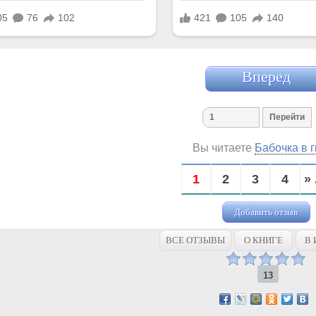
Вперед
Вы читаете
Бабочка в 
1
2
3
4
» 
Добавить отзыв
ВСЕ ОТЗЫВЫ
О КНИГЕ
В 
13