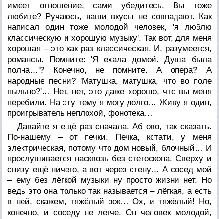
имеет отношение, сами убедитесь. Вы тоже
любите? Ручаюсь, наши вкусы не совпадают. Как
написал один тоже молодой человек, 'я люблю
классическую и хорошую музыку'. Так вот, для меня
хорошая – это как раз классическая. И, разумеется,
романсы. Помните: 'Я ехала домой. Душа была
полна…'? Конечно, не помните. А опера? А
народные песни? 'Матушка, матушка, что во поле
пыльно?'… Нет, нет, это даже хорошо, что вы меня
перебили. На эту тему я могу долго… Живу я один,
проигрыватель неплохой, фонотека…
Давайте я ещё раз сначала. Аб ово, так сказать.
По-нашему – от печки. Печка, кстати, у меня
электрическая, потому что дом новый, блочный… И
прослушивается насквозь без стетоскопа. Сверху и
снизу ещё ничего, а вот через стену… А сосед мой
– ему без лёгкой музыки ну просто жизни нет. Но
ведь это она только так называется – лёгкая, а есть
в ней, скажем, тяжёлый рок… Ох, и тяжёлый! Но,
конечно, и соседу не легче. Он человек молодой,