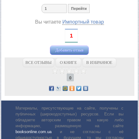
Вы читаете
Импортный товар
1
Добавить отзыв
ВСЕ ОТЗЫВЫ
О КНИГЕ
В ИЗБРАННОЕ
0
Материалы, присутствующие на сайте, получены с
публичных (широкодоступных) ресурсов. Если вы
обладаете авторским правом на какую либо
информацию, размещенную на сайте
booksonline.com.ua
и не согласны с её
общедоступностью в будущем, то мы согласны