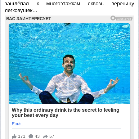
зашлёпал к многоэтажкам сквозь вереницу
легковушек…