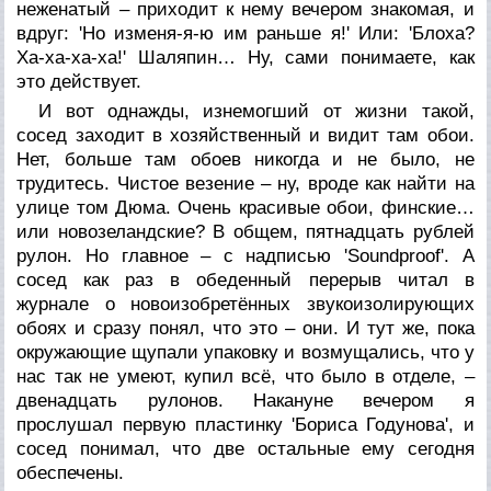
неженатый – приходит к нему вечером знакомая, и
вдруг: 'Но изменя-я-ю им раньше я!' Или: 'Блоха?
Ха-ха-ха-ха!' Шаляпин… Ну, сами понимаете, как
это действует.
И вот однажды, изнемогший от жизни такой,
сосед заходит в хозяйственный и видит там обои.
Нет, больше там обоев никогда и не было, не
трудитесь. Чистое везение – ну, вроде как найти на
улице том Дюма. Очень красивые обои, финские…
или новозеландские? В общем, пятнадцать рублей
рулон. Но главное – с надписью 'Soundproof'. А
сосед как раз в обеденный перерыв читал в
журнале о новоизобретённых звукоизолирующих
обоях и сразу понял, что это – они. И тут же, пока
окружающие щупали упаковку и возмущались, что у
нас так не умеют, купил всё, что было в отделе, –
двенадцать рулонов. Накануне вечером я
прослушал первую пластинку 'Бориса Годунова', и
сосед понимал, что две остальные ему сегодня
обеспечены.