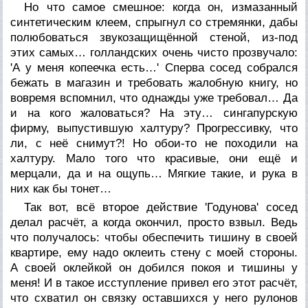
Но что самое смешное: когда он, измазанный
синтетическим клеем, спрыгнул со стремянки, дабы
полюбоваться звукозащищённой стеной, из-под
этих самых… голландских очень чисто прозвучало:
'А у меня копеечка есть…' Сперва сосед собрался
бежать в магазин и требовать жалобную книгу, но
вовремя вспомнил, что однажды уже требовал… Да
и на кого жаловаться? На эту… сингапурскую
фирму, выпустившую халтуру? Прогрессивку, что
ли, с неё снимут?! Но обои-то не походили на
халтуру. Мало того что красивые, они ещё и
мерцали, да и на ощупь… Мягкие такие, и рука в
них как бы тонет…
Так вот, всё второе действие 'Годунова' сосед
делал расчёт, а когда окончил, просто взвыл. Ведь
что получалось: чтобы обеспечить тишину в своей
квартире, ему надо оклеить стену с моей стороны.
А своей оклейкой он добился покоя и тишины у
меня! И в такое исступление привел его этот расчёт,
что схватил он связку оставшихся у него рулонов