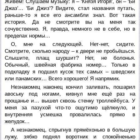
Живём! Слушаем музыку: я – 'Князя Игоря', он – 'Би
Джаз'… 'Би Джиз'? Видите, стал названия путать,
раньше-то я все его ансамбли знал. Вот такая
история. Да не смотрите вы на меня так
сочувственно. Я, правда, немного не в себе, но в
пределах нормы…
О, мне на следующей. Нет-нет, сидите.
Смотрите, сколько народу – к двери не пробьёшься.
Слышите, плащ шуршит? Нет, не болонья.
Обычный, швейная фабрика номер… Только в
подкладку я подшил кусок тех самых – шведских
или панамских… Всего хорошего! Я напрямик.
Незнакомец наконец кончил заливать, пошарил
авоську под ногами, кивнул мне ещё раз на
прощанье и… вышел сквозь стенку троллейбуса. У
меня за пазухой что-то ощутимо щёлкнуло, и
внутренняя усмешка провалилась прямо в
желудок…
А незнакомец, спрыгнув прямёхонько в большую
лужу, зябко поднял воротник и спокойненько