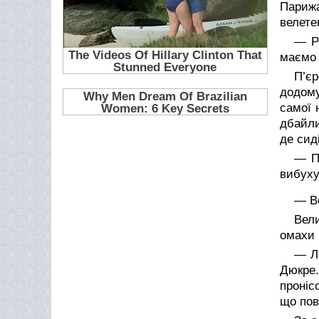
Париж
велете
— Р
маємо 
П’є
додому
самої 
дбайли
де сид
— П
вибуху
— Во
Вели
омахи 
— Ла
Дюкре.
проніс
що пов