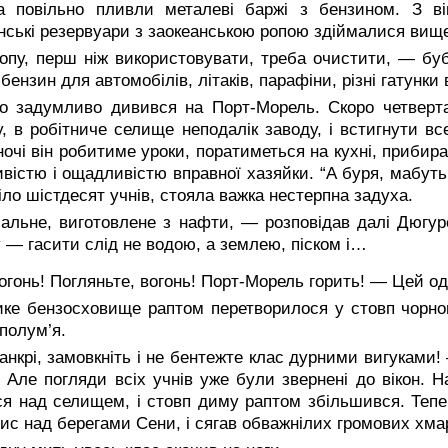
а повільно пливли металеві баржі з бензином. З в
нські резервуари з заокеанською ропою здіймалися вище
опу, перш ніж використовувати, треба очистити, — б
бензин для автомобілів, літаків, парафіни, різні гатунки
ро задумливо дивився на Порт-Морель. Скоро четверта
, в робітниче селище неподалік заводу, і встигнути вс
ночі він робитиме уроки, поратиметься на кухні, прибир
вістю і ощадливістю вправної хазяйки. “А буря, мабуть,
іло шістдесят учнів, стояла важка нестерпна задуха.
альне, виготовлене з нафти, — розповідав далі Дюгур
 — гасити слід не водою, а землею, піском і…
гонь! Погляньте, вогонь! Порт-Морель горить! — Цей од
ке бензосховище раптом перетворилося у стовп чорного
полум’я.
нкрі, замовкніть і не бентежте клас дурними вигуками!
 Але погляди всіх учнів уже були звернені до вікон. Н
ся над селищем, і стовп диму раптом збільшився. Тепе
ис над берегами Сени, і сягав обважнілих громових хма