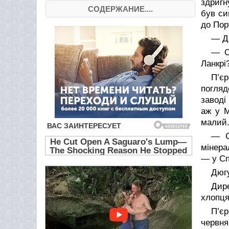
здригн
СОДЕРЖАНИЕ....
був си
до Пор
— Дю
— О
Ланкрі
П’єр
погляд
заводі
аж у М
малий
— С
мінера
— у Сп
Дюгу
Дире
хлопця
П’є
червня