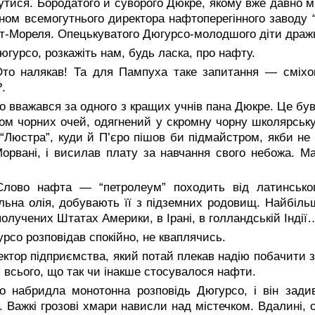
утися. Бородатого й суворого Дюкре, якому вже давно м
ном всемогутнього директора нафтоперегінного заводу 
т-Мореля. Опецькуватого Дюгурсо-молодшого діти дра
гурсо, розкажіть нам, будь ласка, про нафту.
то налякав! Та для Пампуха таке запитання — сміхов
?.
о вважався за одного з кращих учнів пана Дюкре. Це б
ом чорних очей, одягнений у скромну чорну школярську
 “Люстра”, куди й П’єро пішов би підмайстром, якби н
орвані, і висилав плату за навчання свого небожа. М
.
лово нафта — “петролеум” походить від латинськог
льна олія, добувають її з підземних родовищ. Найбіль
олучених Штатах Америки, в Ірані, в голландській Індії
рсо розповідав спокійно, не кваплячись.
ктор підприємства, який потай плекав надію побачити з
 всього, що так чи інакше стосувалося нафти.
ро набридла монотонна розповідь Дюгурсо, і він зади
. Важкі грозові хмари нависли над містечком. Вдалині, о