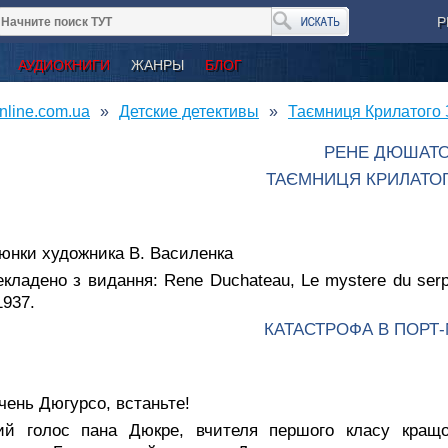
Р
АУДИОКНИГИ
ЖАНРЫ
БЛОГ
nline.com.ua
Детские детективы
Таємниця Крилатого 
РЕНЕ ДЮШАТ
ТАЄМНИЦЯ КРИЛАТОГ
юнки художника В. Василенка
кладено з видання: Rene Duchateau, Le mystere du serpent
1937.
КАТАСТРОФА В ПОРТ
чень Дюгурсо, встаньте!
кий голос пана Дюкре, вчителя першого класу кращо