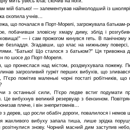
дну мить увесь клас скочив на ноги.
м мій батько! — залементував наймолодший із школярі
ка охопила учнів…
жа, що почалася в Порт-Морелі, загрожувала батькам-р
е, побачивши зловісну хмару диму, зблід і розгубивс
ховища!” — і сам прожогом кинувся геть. В панічному 
е безладдя. Згадавши, що клас на нижньому поверсі, 
лями. “Батько! Що сталося з батьком?” Ця тривожна д
він по шосе до Порт-Мореля.
я, що пронеслася над містом, роздмухувала пожежу. П
линав загрозливий гуркіт перших вибухів, що зливався
, П’єро помітив маленькі чорні постаті робітників, що
?
учи з останньої сили, П’єро ледве встиг подумати п
я. Це вибухнув великий резервуар з бензином. Повітря
ронизав плече, і він знепритомнів…
 з дерев, що росли обабіч дороги, повалилося і немов 
ля жахливого вибуху запала тиша, лише зрідка поруш
 розітнулися знову. Чорний масний дим заступив небо,