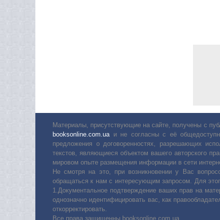
Материалы, присутствующие на сайте, получены с пуб
booksonline.com.ua
и не согласны с её общедоступн
предложения о договоренностях, разрешающих испо
текстов, являющиеся объектом вашего авторского пра
мировом опыте размещения информации в сети интерн
Не смотря на это, при возникновении у Вас вопро
обращаться к нам с интересующим запросом. Для этог
1.Документальное подтверждение ваших прав на мате
однозначно идентифицировать вас, как правообладате
откорректировать.
Все права защищенны booksonline.com.ua