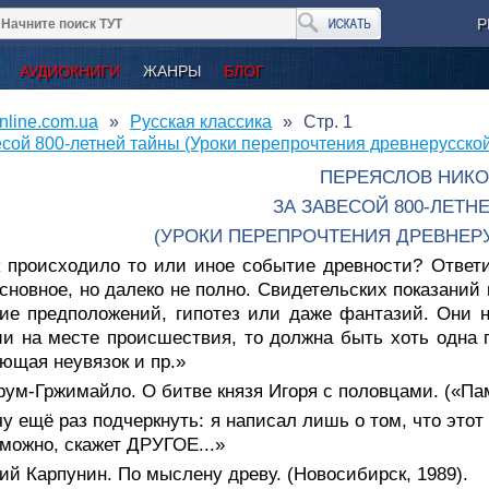
Р
АУДИОКНИГИ
ЖАНРЫ
БЛОГ
nline.com.ua
Русская классика
Стр. 1
есой 800-летней тайны (Уроки перепрочтения древнерусско
ПЕРЕЯСЛОВ НИК
ЗА ЗАВЕСОЙ 800-ЛЕТН
(УРОКИ ПЕРЕПРОЧТЕНИЯ ДРЕВНЕР
к происходило то или иное событие древности? Ответи
сновное, но далеко не полно. Свидетельских показаний 
ие предположений, гипотез или даже фантазий. Они 
и на месте происшествия, то должна быть хоть одна г
ющая неувязок и пр.»
Грум-Гржимайло. О битве князя Игоря с половцами. («Па
у ещё раз подчеркнуть: я написал лишь о том, что эт
зможно, скажет ДРУГОЕ...»
ий Карпунин. По мыслену древу. (Новосибирск, 1989).