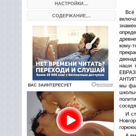
НАСТРОЙКИ....
Всё 
СОДЕРЖАНИЕ....
включ
знамен
опред
древне
кому-т
прекра
двенад
наши 
ЕВРАЗ
АНТИП
мы фак
школь
полит
сосед
И ст
Новгор
горюющ
А вм