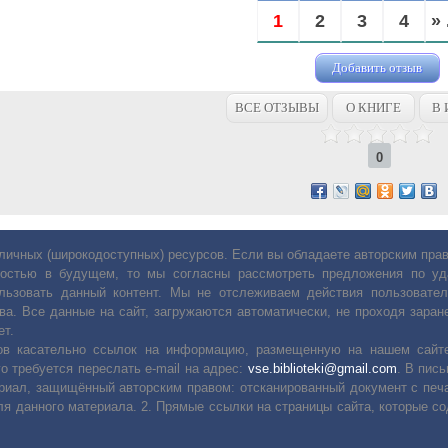
1
2
3
4
» 
Добавить отзыв
ВСЕ ОТЗЫВЫ
О КНИГЕ
В 
0
личных (широкодоступных) ресурсов. Если вы обладаете авторским пр
остью в будущем, то мы согласны рассмотреть предложения по уда
льзовать данный контент. Мы не отслеживаем действия пользовател
ва. Все данные на сайт, загружаются автоматически, не проходя заране
ет.
сов касательно ссылок на информацию, размещенную на нашем сайте
о требуется переслать е-mail на адрес:
vse.biblioteki@gmail.com
. В пис
риал, защищённый авторским правом: отсканированный документ с печ
ля данного материала. 2. Прямые ссылки на страницы сайта, которые с