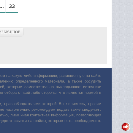
...
33
ИЗБРАННОЕ
авом на какую либо информацию, размещенную на сайте
лению определенного материала, а также обсудить
ей, которые самостоятельно выкладывают источники
е отбора с чьей либо стороны, что является нормой в
, правообладателями которой Вы являетесь, просим
ьме настоятельно рекомендуем подать такие сведения :
атью, либо иная контактная информация, позволяющая
одержат ссылки на файлы, которые есть необходимость