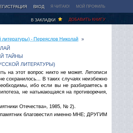
ЕГИСТРАЦИЯ
ВХОД
Я ЧИТАЮ!
МОЙ ПРОФИЛЬ
ДОБАВИТЬ КНИГУ
В ЗАКЛАДКИ
й литературы) - Переяслов Николай
ОЛАЙ
ЕЙ ТАЙНЫ
УССКОЙ ЛИТЕРАТУРЫ)
ть на этот вопрос никто не может. Летописи
не сохранилось... В таких случаях неизбежно
необходимы, ибо если вы не разбираетесь в
ипотеза, не натыкающаяся на противоречия,
мятники Отечества», 1985, № 2).
от памятник благовестил именно МНЕ; ДРУГИМ