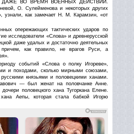
тепь ДАЖЕ ВО ВРЕМЯ ВОЕННЫХ ДЕЙСТВИЙ.
невой, О. Сулейменова и некоторых других
 узнали, как замечает Н. М. Карамзин, «от
янных опережающих тактических ударов по
огие исследователи «Слова» и древнерусской
вецкой даже удалых и достаточно деятельных
 причем, как правило, не врагов Руси, а
зя».
ериоду событий «Слова о полку Игореве»,
ями и походами, сколько мирными союзами,
русскими князьями и половецкими ханами.
авович — был женат на половчанке Анне.
 дочери половецкого хана Тугоркана Елене.
хана Аепы, которая стала бабкой Игорю