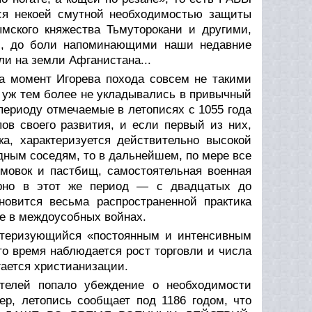
некоей смутной необходимостью защиты
ымского княжества Тьмуторокани и другими,
ми, до боли напоминающими наши недавние
ли на земли Афганистана...
 момент Игорева похода совсем не такими
и уж тем более не укладывались в привычный
ериоду отмечаемые в летописях с 1055 года
ов своего развития, и если первый из них,
а, характеризуется действительно высокой
дным соседям, то в дальнейшем, по мере все
мовок и пастбищ, самостоятельная военная
мерно в этот же период — с двадцатых до
новится весьма распространенной практика
не в междоусобных войнах.
рактеризующийся «постоянным и интенсивным
то время наблюдается рост торговли и числа
гается христианизации.
ателей попало убеждение о необходимости
ер, летопись сообщает под 1186 годом, что