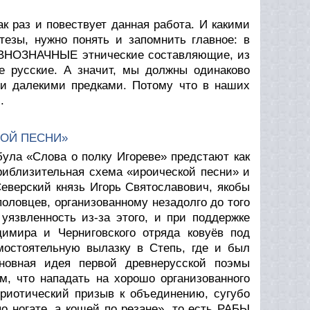
к раз и повествует данная работа. И какими
езы, нужно понять и запомнить главное: в
АВНОЗНАЧНЫЕ этнические составляющие, из
е русские. А значит, мы должны одинаково
ми далекими предками. Потому что в наших
.
Я
ОЙ ПЕСНИ»
ула «Слова о полку Игореве» предстают как
риблизительная схема «ироической песни» и
еверский князь Игорь Святославович, якобы
оловцев, организованному незадолго до того
уязвленность из-за этого, и при поддержке
имира и Черниговского отряда ковуёв под
остоятельную вылазку в Степь, где и был
новная идея первой древнерусской поэмы
м, что нападать на хорошо организованного
риотический призыв к объединению, сугубо
о ногате, а кощей по резане», то есть РАБЫ