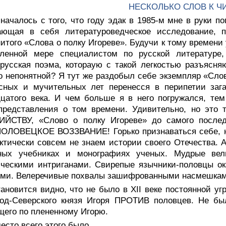
НЕСКОЛЬКО СЛОВ К Ч
началось с того, что году эдак в 1985-м мне в руки п
ающая в себя литературоведческое исследование, 
итого «Слова о полку Игореве». Будучи к тому времени
еленной мере специалистом по русской литературе
русская поэма, котораую с такой легкостью разъясня
о непонятной? Я тут же раздобыл себе экземпляр «Слов
сных и мучительных лет перенесся в перипетии зага
цатого века. И чем больше я в него погружался, тем
представления о том времени. Удивительно, но это 
ИЙСТВУ, «Слово о полку Игореве» до самого последн
ОЛОВЕЦКОЕ ВОЗЗВАНИЕ! Горько признаваться себе, но
тически совсем не знаем истории своего Отечества. А 
ных учебниках и монографиях ученых. Мудрые вел
ическими интриганами. Свирепые язычники-половцы 
ями. Велеречивые похвалы зашифрованными насмешкам
ановится видно, что не было в XII веке постоянной у
од-Северского князя Игоря ПРОТИВ половцев. Не был
его по плененному Игорю.
есто всего этого было...