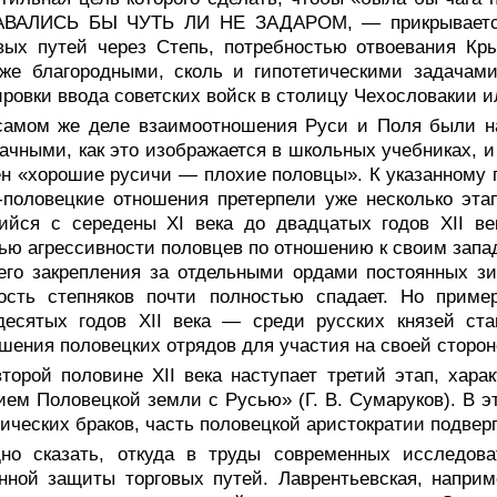
ВАЛИСЬ БЫ ЧУТЬ ЛИ НЕ ЗАДАРОМ, — прикрывается 
вых путей через Степь, потребностью отвоевания Кр
 же благородными, сколь и гипотетическими задача
ровки ввода советских войск в столицу Чехословакии и
самом же деле взаимоотношения Руси и Поля были на
ачными, как это изображается в школьных учебниках, 
н «хорошие русичи — плохие половцы». К указанному п
-половецкие отношения претерпели уже несколько этап
йся с середены XI века до двадцатых годов XII век
ью агрессивности половцев по отношению к своим запа
го закрепления за отдельными ордами постоянных зи
ность степняков почти полностью спадает. Но при
десятых годов XII века — среди русских князей ста
шения половецких отрядов для участия на своей сторо
второй половине XII века наступает третий этап, ха
ем Половецкой земли с Русью» (Г. В. Сумаруков). В э
ических браков, часть половецкой аристократии подвер
дно сказать, откуда в труды современных исследов
нной защиты торговых путей. Лаврентьевская, наприм