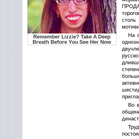
ПРОДА
торого
столь
мотиви
На 
однозн
двучле
русско
дливши
степен
больше
актив
шести
пригла
Во 
общени
династ
Тру
постоя