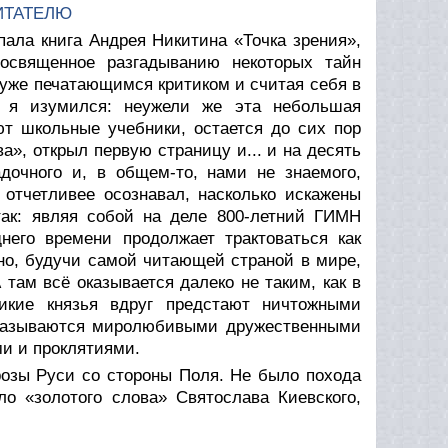
ИТАТЕЛЮ
опала книга Андрея Никитина «Точка зрения»,
посвященное разгадыванию некоторых тайн
 уже печатающимся критиком и считая себя в
, я изумился: неужели же эта небольшая
ют школьные учебники, остается до сих пор
а», открыл первую страницу и... и на десять
дочного и, в общем-то, нами не знаемого,
 отчетливее осознавал, насколько искажены
так: являя собой на деле 800-летний ГИМН
его времени продолжает трактоваться как
, будучи самой читающей страной в мире,
там всё оказывается далеко не таким, как в
икие князья вдруг предстают ничтожными
оказываются миролюбивыми дружественными
и и проклятиями.
грозы Руси со стороны Поля. Не было похода
о «золотого слова» Святослава Киевского,