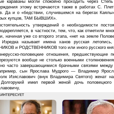
вые караваны могли спокойно проходить через С
рждения этому встречаются также в работах С. Плет
в. Да и о «бедствии, случившемся на берегах Каялы»,
орых купцов, ТАМ БЫВШИХ».
остоятельность утверждений о необходимости посто
одкрепляется, в частности, тем, что, как отметили мн
и, начиная уже со второго этапа, «нет на земле Поло
. Изредка называет имена ханов русская летопись,
ИКОВ и РОДСТВЕННИКОВ того или иного русского кня
внерусско-половецкие отношения, предшествующие п
терезуются вообще не столько военными столкновени
ьно часто завершающимися брачными связями между 
например, сын Ярослава Мудрого — Владимир Яросл
олк Изяславович (внук Владимира Святого) женат на
Долгорукий имел первой женой дочь половецкого 
лавовичу,