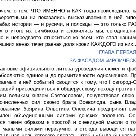
очем, о том, ЧТО ИМЕННО и КАК тогда происходило, ка
ероятными ни показались высказываемые в ней гипот
абах истории — и русичи, и половцы — это только Р
ых в итоге их симбиоза и сложились мы, сегодняшни
о и непредвзято относиться ко всем, кто стал наши
яшних венах течет равная доля крови КАЖДОГО из них..
ГЛАВА ПЕРВА
ЗА ФАСАДОМ «ИРОИЧЕСК
рактовке официального литературоведения сюжет и фаб
абсолютно единое и до примитивности однозначное. П
аемых в ней событий сводится к тому, что Новгород-С
евший присоединиться к общерусскому походу против п
им великим князем Святославом, почувствовал свою 
гочисленных сил своего брата Всеволода, сына Влад
дованием боярина Ольстина Олексича предпринял сам
омлен объединенными силами донских половцев. Ос
ся таким образом к простой и очевидной мысли о то
а малыми силами неразумно, а отсюда выводится пат
тильная цель которого сделать, чтобы «была бы чага п