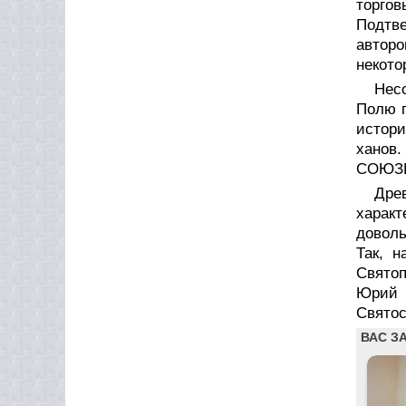
торго
Подтве
авторо
некот
Нес
Полю п
истори
ханов
СОЮЗН
Дре
харак
довол
Так, 
Святоп
Юрий 
Святос