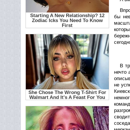
Впр
бы нев
масшт
котор
бережн
сегодн
В т
нечто 
описыв
не усп
Киевск
немно
коман
разгр
сводит
сосед
меркан