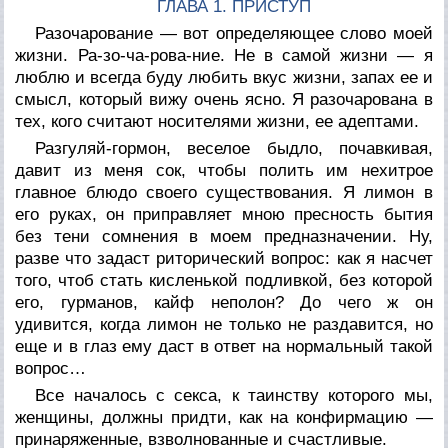
ГЛАВА 1. ПРИСТУП
Разочарование — вот определяющее слово моей
жизни. Ра-зо-ча-рова-ние. Не в самой жизни — я
люблю и всегда буду любить вкус жизни, запах ее и
смысл, который вижу очень ясно. Я разочарована в
тех, кого считают носителями жизни, ее адептами.
Разгуляй-гормон, веселое быдло, почавкивая,
давит из меня сок, чтобы полить им нехитрое
главное блюдо своего существования. Я лимон в
его руках, он приправляет мною пресность бытия
без тени сомнения в моем предназначении. Ну,
разве что задаст риторический вопрос: как я насчет
того, чтоб стать кисленькой подливкой, без которой
его, гурманов, кайф неполон? До чего ж он
удивится, когда лимон не только не раздавится, но
еще и в глаз ему даст в ответ на нормальный такой
вопрос…
Все началось с секса, к таинству которого мы,
женщины, должны придти, как на конфирмацию —
принаряженные, взволнованные и счастливые.