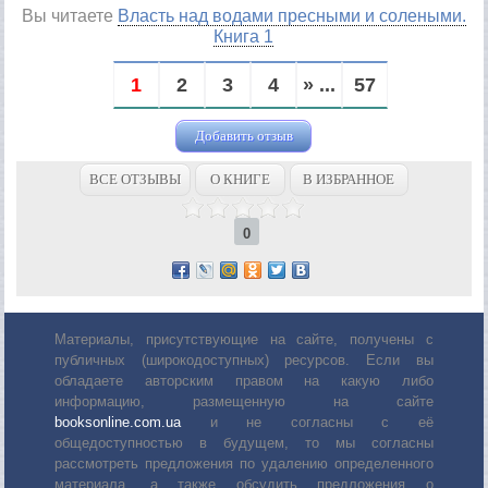
Вы читаете
Власть над водами пресными и солеными.
Книга 1
1
2
3
4
» ...
57
Добавить отзыв
ВСЕ ОТЗЫВЫ
О КНИГЕ
В ИЗБРАННОЕ
0
Материалы, присутствующие на сайте, получены с
публичных (широкодоступных) ресурсов. Если вы
обладаете авторским правом на какую либо
информацию, размещенную на сайте
booksonline.com.ua
и не согласны с её
общедоступностью в будущем, то мы согласны
рассмотреть предложения по удалению определенного
материала, а также обсудить предложения о