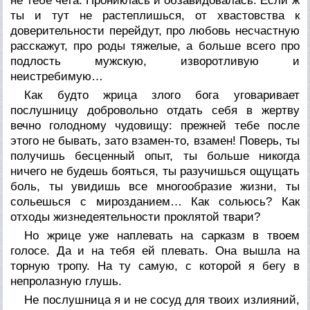
не тебе чета. Прониклась и обзавидовалась. Если ж
ты и тут не растеплишься, от хвастовства к
доверительности перейдут, про любовь несчастную
расскажут, про роды тяжелые, а больше всего про
подлость мужскую, изворотливую и
неистребимую…
Как будто жрица злого бога уговаривает
послушницу добровольно отдать себя в жертву
вечно голодному чудовищу: прежней тебе после
этого не бывать, зато взамен-то, взамен! Поверь, ты
получишь бесценный опыт, ты больше никогда
ничего не будешь бояться, ты разучишься ощущать
боль, ты увидишь все многообразие жизни, ты
сольешься с мирозданием… Как сольюсь? Как
отходы жизнедеятельности проклятой твари?
Но жрице уже наплевать на сарказм в твоем
голосе. Да и на тебя ей плевать. Она вышла на
торную тропу. На ту самую, с которой я бегу в
непролазную глушь.
Не послушница я и не сосуд для твоих излияний,