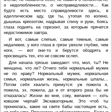
о недолюбленности, о несправедливости… Как
будто есть место справедливости здесь, в
идиллическом аду, где ты, утопая по колено,
дышишь креозотом, надрывая спину и руки, боясь
глаза поднять на горизонт, за которым прячется
недостижимое завтра.
И вот, самые слепые, самые темные, самые
недалекие, у кого глаза в грязи увязли глубже, чем
ноги, — вот они-то и берутся ободрять и
просвещать тех, кто не совсем ослеп.
Для начала грязью закидают: что, мол, ты? Не
женщина, что ли? Отчего тебе нормальный мужик
не по нраву? Нормальный мужик, нормальная
семья, нормальная жизнь, нормальные шпалы…
Потом себя хвалить примутся: уж пожила я,
пожила, эх, пожила, да и от второго раза бы не
отказалась! Жизни во мне, соку, желания — хоть
ковшом черпай! Экскаваторным. Это чтоб ты
прониклась, какие на свете бабы настоящие есть,