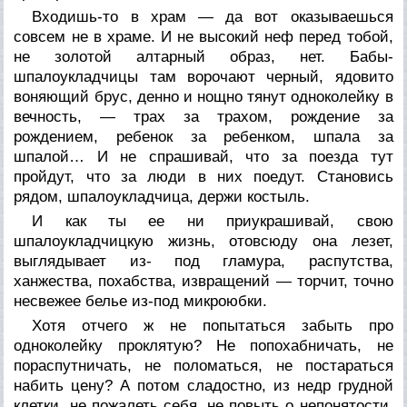
Входишь-то в храм — да вот оказываешься
совсем не в храме. И не высокий неф перед тобой,
не золотой алтарный образ, нет. Бабы-
шпалоукладчицы там ворочают черный, ядовито
воняющий брус, денно и нощно тянут одноколейку в
вечность, — трах за трахом, рождение за
рождением, ребенок за ребенком, шпала за
шпалой… И не спрашивай, что за поезда тут
пройдут, что за люди в них поедут. Становись
рядом, шпалоукладчица, держи костыль.
И как ты ее ни приукрашивай, свою
шпалоукладчицкую жизнь, отовсюду она лезет,
выглядывает из- под гламура, распутства,
ханжества, похабства, извращений — торчит, точно
несвежее белье из-под микроюбки.
Хотя отчего ж не попытаться забыть про
одноколейку проклятую? Не попохабничать, не
пораспутничать, не поломаться, не постараться
набить цену? А потом сладостно, из недр грудной
клетки, не пожалеть себя, не повыть о непонятости,