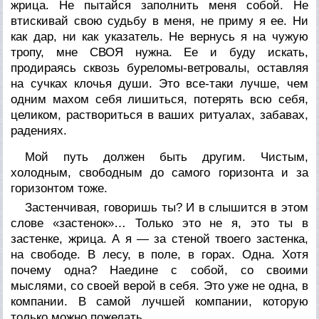
жрица. Не пытайся заполнить меня собой. Не
втискивай свою судьбу в меня, не приму я ее. Ни
как дар, ни как указатель. Не вернусь я на чужую
тропу, мне СВОЯ нужна. Ее и буду искать,
продираясь сквозь буреломы-ветровалы, оставляя
на сучках клочья души. Это все-таки лучше, чем
одним махом себя лишиться, потерять всю себя,
целиком, раствориться в ваших ритуалах, забавах,
радениях.
Мой путь должен быть другим. Чистым,
холодным, свободным до самого горизонта и за
горизонтом тоже.
Застенчивая, говоришь ты? И в слышится в этом
слове «застенок»… Только это не я, это ты в
застенке, жрица. А я — за стеной твоего застенка,
на свободе. В лесу, в поле, в горах. Одна. Хотя
почему одна? Наедине с собой, со своими
мыслями, со своей верой в себя. Это уже не одна, в
компании. В самой лучшей компании, которую
только можно пожелать.