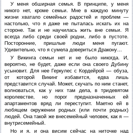
У меня обширная семья. В принципе, у меня
никого нет, кроме семьи. Мне в каждую минуту
жизни хватало семейных радостей и проблем —
настолько, что я даже не пыталась искать их на
стороне. Так и не научилась жить вне семьи. Я
всегда либо среди своей родни, либо в пустоте.
Посторонние, пришлые люди меня пугают.
Удивительно, что я сумела довериться Дракону…
У Викинга семьи нет и не было никогда. И,
вероятно, не будет, даже если она своего Дубину
усыновит. Для нее Геркулес с Кордейрой — обуза,
от которой Викинг избавится, едва лишь
представится случай. Может, скучать по ним станет,
волноваться, как у них там дела, в тридевятом
королевстве, но порог предназначенных ей
апартаментов вряд ли переступит. Маетно ей в
любящем окружении родных (или почти родных)
людей. Она такой же внесемейный человек, как я —
внутрисемейный.
Но и я, и она висим сейчас на ниточке над