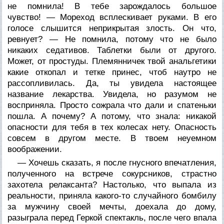
не помнила! В тебе зарождалось большое
чувство! — Мореход всплескивает руками. В его
голосе слышится неприкрытая злость. Он что,
ревнует? — Не помнила, потому что не было
никаких седативов. Таблетки были от другого.
Может, от простуды. Племянничек твой анальгетики
какие откопал и тетке принес, чтоб наутро не
рассопливилась. Да, ты увидела настоящее
название лекарства. Увидела, но разумом не
восприняла. Просто сожрала что дали и спатеньки
пошла. А почему? А потому, что знала: никакой
опасности для тебя в тех колесах нету. Опасность
совсем в другом месте. В твоем неуемном
воображении.
— Хочешь сказать, я после гнусного впечатления,
полученного на встрече сокурсников, страстно
захотела релаксанта? Настолько, что выпала из
реальности, приняла какого-то случайного бомбилу
за мужчину своей мечты, доехала до дому,
разыграла перед Геркой спектакль, после чего впала