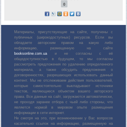
0
Материалы, присутствующие на сайте, получены с
публичных (широкодоступных) ресурсов. Если вы
обладаете авторским правом на какую либо
информацию, размещенную на сайте
booksonline.com.ua
и не согласны с её
общедоступностью в будущем, то мы согласны
рассмотреть предложения по удалению определенного
материала, а также обсудить предложения о
договоренностях, разрешающих использовать данный
контент. Мы не отслеживаем действия пользователей,
которые самостоятельно выкладывают источники
текстов, являющиеся объектом вашего авторского
права. Все данные на сайт, загружаются автоматически,
не проходя заранее отбора с чьей либо стороны, что
является нормой в мировом опыте размещения
информации в сети интернет.
Не смотря на это, при возникновении у Вас вопросов
касательно ссылок на информацию, размещенную на