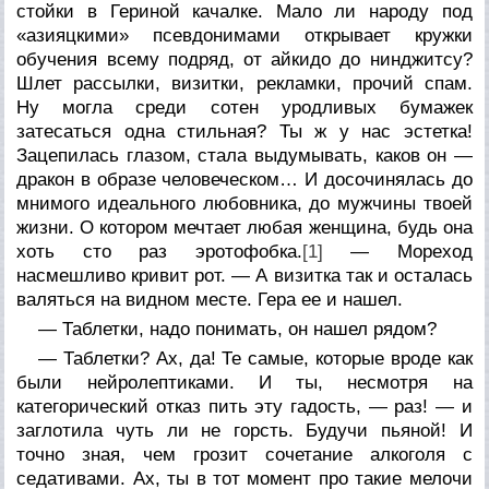
стойки в Гериной качалке. Мало ли народу под
«азияцкими» псевдонимами открывает кружки
обучения всему подряд, от айкидо до нинджитсу?
Шлет рассылки, визитки, рекламки, прочий спам.
Ну могла среди сотен уродливых бумажек
затесаться одна стильная? Ты ж у нас эстетка!
Зацепилась глазом, стала выдумывать, каков он —
дракон в образе человеческом… И досочинялась до
мнимого идеального любовника, до мужчины твоей
жизни. О котором мечтает любая женщина, будь она
хоть сто раз эротофобка.
[1]
— Мореход
насмешливо кривит рот. — А визитка так и осталась
валяться на видном месте. Гера ее и нашел.
— Таблетки, надо понимать, он нашел рядом?
— Таблетки? Ах, да! Те самые, которые вроде как
были нейролептиками. И ты, несмотря на
категорический отказ пить эту гадость, — раз! — и
заглотила чуть ли не горсть. Будучи пьяной! И
точно зная, чем грозит сочетание алкоголя с
седативами. Ах, ты в тот момент про такие мелочи