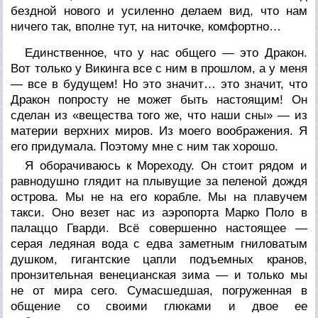
бездной нового и усиленно делаем вид, что нам
ничего так, вполне тут, на ниточке, комфортно…
Единственное, что у нас общего — это Дракон.
Вот только у Викинга все с ним в прошлом, а у меня
— все в будущем! Но это значит… это значит, что
Дракон попросту не может быть настоящим! Он
сделан из «вещества того же, что наши сны» — из
материи верхних миров. Из моего воображения. Я
его придумала. Поэтому мне с ним так хорошо.
Я оборачиваюсь к Мореходу. Он стоит рядом и
равнодушно глядит на плывущие за пеленой дождя
острова. Мы не на его корабле. Мы на плавучем
такси. Оно везет нас из аэропорта Марко Поло в
палаццо Гварди. Всё совершенно настоящее —
серая ледяная вода с едва заметным гниловатым
душком, гигантские цапли подъемных кранов,
пронзительная венецианская зима — и только мы
не от мира сего. Сумасшедшая, погруженная в
общение со своими глюками и двое ее