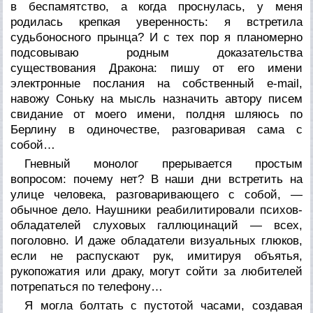
в беспамятство, а когда проснулась, у меня
родилась крепкая уверенность: я встретила
судьбоносного прынца? И с тех пор я планомерно
подсовываю родным доказательства
существования Дракона: пишу от его имени
электронные послания на собственный e-mail,
навожу Соньку на мысль назначить автору писем
свидание от моего имени, полдня шляюсь по
Берлину в одиночестве, разговаривая сама с
собой…
Гневный монолог прерывается простым
вопросом: почему нет? В наши дни встретить на
улице человека, разговаривающего с собой, —
обычное дело. Наушники реабилитировали психов-
обладателей слуховых галлюцинаций — всех,
поголовно. И даже обладатели визуальных глюков,
если не распускают рук, имитируя объятья,
рукопожатия или драку, могут сойти за любителей
потрепаться по телефону…
Я могла болтать с пустотой часами, создавая