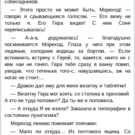
собеседников.
— Этого просто не может быть, Мореход! —
говорю я срывающимся голосом. — Его вижу не
только я. Его Гера видел! С ним Соня
переписывалась!
— А-а-а, додумалась! — благодушно
посмеивается Мореход. Глаза у него при этом
ледяные, холоднее водицы за бортом. — Если
вспомнить встречу с Герой, то, кажется, никто ни с
кем чаи не гонял, Гера тебя сразу в ванну повел,
увидав, что тетенька того-с, накушамшись, аж на
ногах не стоит…
— Дракон дал ему для меня визитку и таблетки!
— Визитку Гера мог взять со столика в прихожей.
А кто ее туда положил? Да ты же и положила.
— А откуда Я ее взяла? Заказала в типографии в
состоянии лунатизма?
Мореход лениво пожимает плечами:
— Мало ли откуда… Из почтового ящика. Со