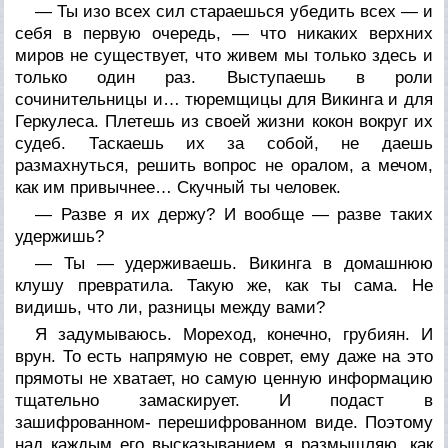
— Ты изо всех сил стараешься убедить всех — и
себя в первую очередь, — что никаких верхних
миров не существует, что живем мы только здесь и
только один раз. Выступаешь в роли
сочинительницы и… тюремщицы для Викинга и для
Геркулеса. Плетешь из своей жизни кокон вокруг их
судеб. Таскаешь их за собой, не даешь
размахнуться, решить вопрос не оралом, а мечом,
как им привычнее… Скучный ты человек.
— Разве я их держу? И вообще — разве таких
удержишь?
— Ты — удерживаешь. Викинга в домашнюю
клушу превратила. Такую же, как ты сама. Не
видишь, что ли, разницы между вами?
Я задумываюсь. Мореход, конечно, грубиян. И
врун. То есть напрямую не соврет, ему даже на это
прямоты не хватает, но самую ценную информацию
тщательно замаскирует. И подаст в
зашифрованном- перешифрованном виде. Поэтому
над каждым его высказыванием я размышляю, как