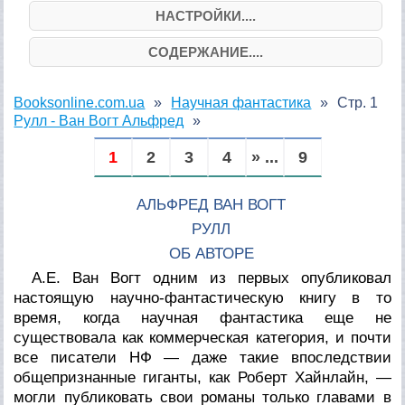
НАСТРОЙКИ....
СОДЕРЖАНИЕ....
Booksonline.com.ua
Научная фантастика
Стр. 1
Рулл - Ван Вогт Альфред
1
2
3
4
» ...
9
АЛЬФРЕД ВАН ВОГТ
РУЛЛ
ОБ АВТОРЕ
А.Е. Ван Вогт одним из первых опубликовал
настоящую научно-фантастическую
книгу
в то
время, когда научная фантастика еще не
существовала как коммерческая категория, и почти
все писатели НФ — даже такие впоследствии
общепризнанные гиганты, как Роберт Хайнлайн, —
могли публиковать свои романы только главами в