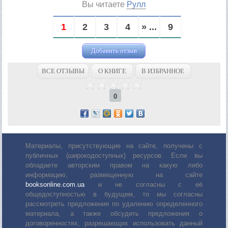
Вы читаете
Рулл
1
2
3
4
» ...
9
Добавить отзыв
ВСЕ ОТЗЫВЫ
О КНИГЕ
В ИЗБРАННОЕ
0
Материалы, присутствующие на сайте, получены с
публичных (широкодоступных) ресурсов. Если вы
обладаете авторским правом на какую либо
информацию, размещенную на сайте
booksonline.com.ua
и не согласны с её
общедоступностью в будущем, то мы согласны
рассмотреть предложения по удалению определенного
материала, а также обсудить предложения о
договоренностях, разрешающих использовать данный