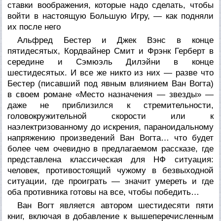
ставки воображения, которые надо сделать, чтобы
войти в настоящую Большую Игру, — как подняли
их после него
Альфред Бестер и Джек Вэнс в конце
пятидесятых, Кордвайнер Смит и Фрэнк Герберт в
середине и Сэмюэль Дилэйни в конце
шестидесятых. И все же никто из них — разве что
Бестер (писавший под явным влиянием Ван Вогта)
в своем романе «Место назначения — звезды» —
даже не приблизился к стремительности,
головокружительной скорости или к
наэлектризованному до искрения, параноидальному
напряжению произведений Ван Вогта… что будет
более чем очевидно в предлагаемом рассказе, где
представлена классическая для НФ ситуация:
человек, противостоящий чужому в безвыходной
ситуации, где проиграть — значит умереть и где
оба
противника готовы на все, чтобы
победить…
Ван Вогт является автором шестидесяти пяти
книг, включая в добавление к вышеперечисленным