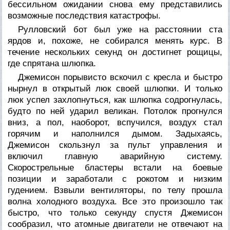
бессильном ожидании снова ему представились
возможные последствия катастрофы.
Рулловский бот был уже на расстоянии ста
ярдов и, похоже, не собирался менять курс. В
течение нескольких секунд он достигнет рощицы,
где спрятана шлюпка.
Джемисон порывисто вскочил с кресла и быстро
нырнул в открытый люк своей шлюпки. И только
люк успел захлопнуться, как шлюпка содрогнулась,
будто по ней ударил великан. Потолок прогнулся
вниз, а пол, наоборот, вспучился, воздух стал
горячим и наполнился дымом. Задыхаясь,
Джемисон скользнул за пульт управления и
включил главную аварийную систему.
Скорострельные бластеры встали на боевые
позиции и заработали с рокотом и низким
гудением. Взвыли вентиляторы, по телу прошла
волна холодного воздуха. Все это произошло так
быстро, что только секунду спустя Джемисон
сообразил, что атомные двигатели не отвечают на