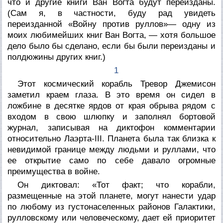
что и другие книги Ван Вогта будут переизданы.
(Сам я, в частности, буду рад увидеть
переизданной «Войну против руллов»— одну из
моих любимейших книг Ван Вогта, — хотя большое
дело было бы сделано, если бы были переизданы и
полдюжины других книг.)
1
Этот космический корабль Тревор Джемисон
заметил краем глаза. В это время он сидел в
ложбине в десятке ярдов от края обрыва рядом с
входом в свою шлюпку и заполнял бортовой
журнал, записывая на диктофон комментарии
относительно Лаэрта-III. Планета была так близка к
невидимой границе между людьми и руллами, что
ее открытие само по себе давало огромные
преимущества в войне.
Он диктовал: «Тот факт; что корабли,
размещенные на этой планете, могут нанести удар
по любому из густонаселенных районов Галактики,
рулловскому
или
человеческому,
дает ей приоритет