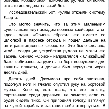
обводы. Хорошо зная технологию руллов, он понял,
что это исследовательский бот.
Исследовательский
бот. Руллы открыли систему
Лаэрта.
Это могло значить, что за этим маленьким
суденышком идут эскадры военных крейсеров, а он
здесь один. «Орион» сбросил его вместе со
шлюпкой в парсеке отсюда и пошел дальше на
антигравитационных скоростях. Это было сделано,
чтобы следящие устройства руллов не могли его
засечь. Сейчас «Орион» направлялся к ближайшей
базе, собираясь загрузить на борт вооружение для
защиты планеты, и должен был вернуться через
десять дней.
Десять дней. Джемисон про себя застонал,
подогнул ноги и тяжело опустил руку на бортовой
журнал. Конечно, есть шанс, что его шлюпку,
спрятанную среди деревьев, не заметят, если он
будет сидеть тихо. Он приподнял голову, взглянул
на чужой корабль и заставил себя отвернуться. В