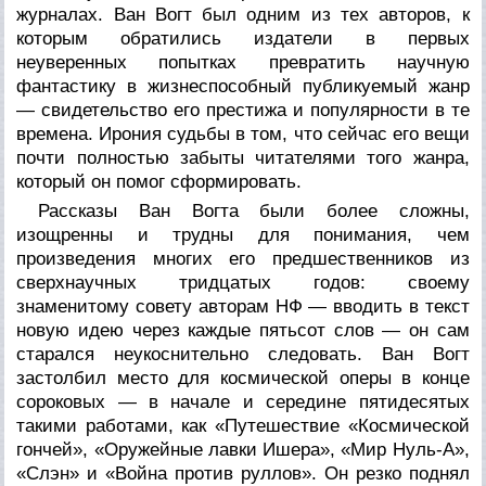
журналах. Ван Вогт был одним из тех авторов, к
которым обратились издатели в первых
неуверенных попытках превратить научную
фантастику в жизнеспособный публикуемый жанр
— свидетельство его престижа и популярности в те
времена. Ирония судьбы в том, что сейчас его вещи
почти полностью забыты читателями того жанра,
который он помог сформировать.
Рассказы Ван Вогта были более сложны,
изощренны и трудны для понимания, чем
произведения многих его предшественников из
сверхнаучных тридцатых годов: своему
знаменитому совету авторам НФ — вводить в текст
новую идею через каждые пятьсот слов — он сам
старался неукоснительно следовать. Ван Вогт
застолбил место для космической оперы в конце
сороковых — в начале и середине пятидесятых
такими работами, как «Путешествие «Космической
гончей», «Оружейные лавки Ишера», «Мир Нуль-А»,
«Слэн» и «Война против руллов». Он резко поднял