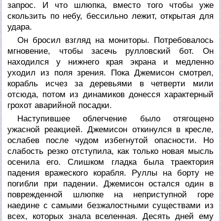
запрос. И что шлюпка, вместо того чтобы уже
скользить по небу, бессильно лежит, открытая для
удара.
Он бросил взгляд на мониторы. Потребовалось
мгновение, чтобы засечь рулловский бот. Он
находился у нижнего края экрана и медленно
уходил из поля зрения. Пока Джемисон смотрел,
корабль исчез за деревьями в четверти мили
отсюда, потом из динамиков донесся характерный
грохот аварийной посадки.
Наступившее облегчение было отягощено
ужасной реакцией. Джемисон откинулся в кресле,
ослабев после чудом избегнутой опасности. Но
слабость резко отступила, как только новая мысль
осенила его. Слишком гладка была траектория
падения вражеского корабля.
Руллы на борту не
погибли при падении.
Джемисон остался один в
поврежденной шлюпке на неприступной горе
наедине с самыми безжалостными существами из
всех, которых знала вселенная. Десять дней ему