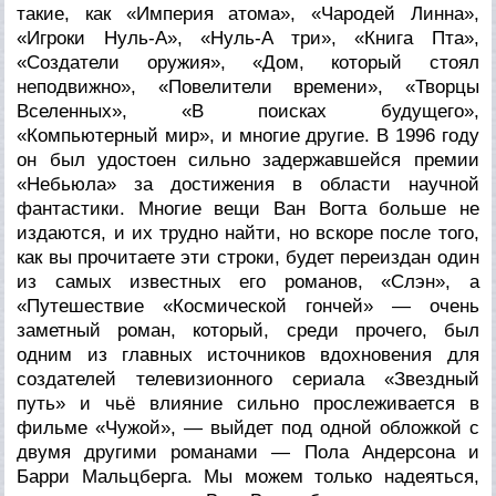
такие, как «Империя атома», «Чародей Линна»,
«Игроки Нуль-А», «Нуль-А три», «Книга Пта»,
«Создатели оружия», «Дом, который стоял
неподвижно», «Повелители времени», «Творцы
Вселенных», «В поисках будущего»,
«Компьютерный мир», и многие другие. В 1996 году
он был удостоен сильно задержавшейся премии
«Небьюла» за достижения в области научной
фантастики. Многие вещи Ван Вогта больше не
издаются, и их трудно найти, но вскоре после того,
как вы прочитаете эти строки, будет переиздан один
из самых известных его романов, «Слэн», а
«Путешествие «Космической гончей» — очень
заметный роман, который, среди прочего, был
одним из главных источников вдохновения для
создателей телевизионного сериала «Звездный
путь» и чьё влияние сильно прослеживается в
фильме «Чужой», — выйдет под одной обложкой с
двумя другими романами — Пола Андерсона и
Барри Мальцберга. Мы можем только надеяться,