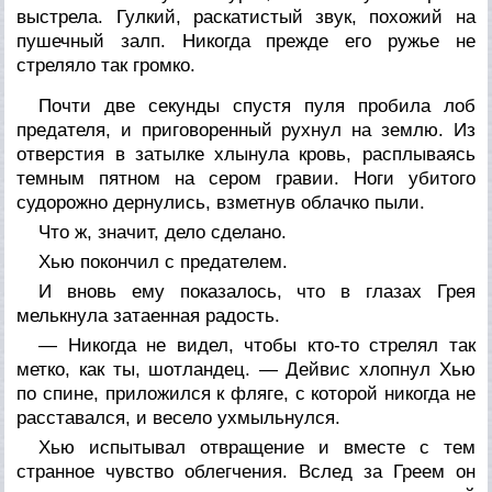
выстрела. Гулкий, раскатистый звук, похожий на
пушечный залп. Никогда прежде его ружье не
стреляло так громко.
Почти две секунды спустя пуля пробила лоб
предателя, и приговоренный рухнул на землю. Из
отверстия в затылке хлынула кровь, расплываясь
темным пятном на сером гравии. Ноги убитого
судорожно дернулись, взметнув облачко пыли.
Что ж, значит, дело сделано.
Хью покончил с предателем.
И вновь ему показалось, что в глазах Грея
мелькнула затаенная радость.
— Никогда не видел, чтобы кто-то стрелял так
метко, как ты, шотландец. — Дейвис хлопнул Хью
по спине, приложился к фляге, с которой никогда не
расставался, и весело ухмыльнулся.
Хью испытывал отвращение и вместе с тем
странное чувство облегчения. Вслед за Греем он