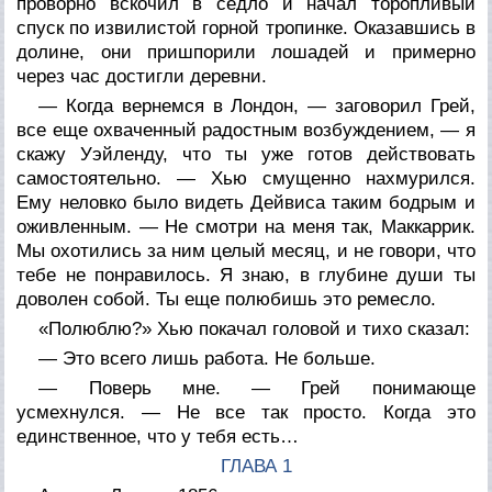
проворно вскочил в седло и начал торопливый
спуск по извилистой горной тропинке. Оказавшись в
долине, они пришпорили лошадей и примерно
через час достигли деревни.
— Когда вернемся в Лондон, — заговорил Грей,
все еще охваченный радостным возбуждением, — я
скажу Уэйленду, что ты уже готов действовать
самостоятельно. — Хью смущенно нахмурился.
Ему неловко было видеть Дейвиса таким бодрым и
оживленным. — Не смотри на меня так, Маккаррик.
Мы охотились за ним целый месяц, и не говори, что
тебе не понравилось. Я знаю, в глубине души ты
доволен собой. Ты еще полюбишь это ремесло.
«Полюблю?» Хью покачал головой и тихо сказал:
— Это всего лишь работа. Не больше.
— Поверь мне. — Грей понимающе
усмехнулся. — Не все так просто. Когда это
единственное, что у тебя есть…
ГЛАВА 1