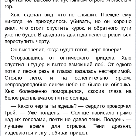
гор.
Хью сделал вид, что не слышит. Прежде ему
никогда не приходилось убивать, но он хорошо
знал, что стоит спустить курок, и обратного пути
уже не будет. В двадцать два года нелегко решиться
переступить черту.
Он выстрелит, когда будет готов, черт побери!
Оторвавшись от оптического прицела, Хью
опустил штуцер и вытер взмокший лоб. От едкого
пота и песка резь в глазах казалась нестерпимой.
Стояло лето, и на ослепительно ярком,
неправдоподобно синем небе не было ни облачка.
Хью болезненно поморщился, скосив глаза на
белое расплывчатое пятно солнца.
— Какого черта ты ждешь? — сердито проворчал
Грей. — Уже полдень. — Солнце нависало прямо
над их головами, почти не давая тени. Полдень —
лучшее время для стрелка. Тени дразнят,
издеваются и лгут, сбивая прицел.