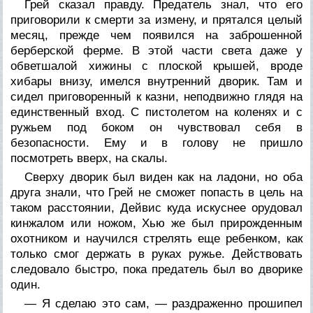
Грей сказал правду. Предатель знал, что его
приговорили к смерти за измену, и прятался целый
месяц, прежде чем появился на заброшенной
берберской ферме. В этой части света даже у
обветшалой хижины с плоской крышей, вроде
хибары внизу, имелся внутренний дворик. Там и
сидел приговоренный к казни, неподвижно глядя на
единственный вход. С пистолетом на коленях и с
ружьем под боком он чувствовал себя в
безопасности. Ему и в голову не пришло
посмотреть вверх, на скалы.
Сверху дворик был виден как на ладони, но оба
друга знали, что Грей не сможет попасть в цель на
таком расстоянии, Дейвис куда искуснее орудовал
кинжалом или ножом, Хью же был прирожденным
охотником и научился стрелять еще ребенком, как
только смог держать в руках ружье. Действовать
следовало быстро, пока предатель был во дворике
один.
— Я сделаю это сам, — раздраженно прошипел