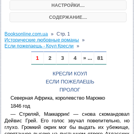
НАСТРОЙКИ....
СОДЕРЖАНИЕ....
Booksonline.com.ua
Стр. 1
Исторические любовные романы
Если пожелаешь - Коул Кресли
1
2
3
4
» ...
81
КРЕСЛИ КОУЛ
ЕСЛИ ПОЖЕЛАЕШЬ
ПРОЛОГ
Северная Африка, королевство Марокко
1846 год
— Стреляй, Маккаррик! — снова скомандовал
Дейвис Грей. Его голос звучал повелительно, но
глухо. Громкий окрик мог бы выдать их убежище,
спрятанное высоко на пустынном отроге Атласских