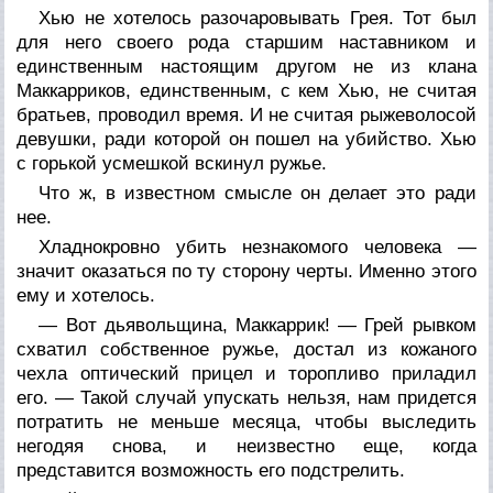
Хью не хотелось разочаровывать Грея. Тот был
для него своего рода старшим наставником и
единственным настоящим другом не из клана
Маккарриков, единственным, с кем Хью, не считая
братьев, проводил время. И не считая рыжеволосой
девушки, ради которой он пошел на убийство. Хью
с горькой усмешкой вскинул ружье.
Что ж, в известном смысле он делает это ради
нее.
Хладнокровно убить незнакомого человека —
значит оказаться по ту сторону черты. Именно этого
ему и хотелось.
— Вот дьявольщина, Маккаррик! — Грей рывком
схватил собственное ружье, достал из кожаного
чехла оптический прицел и торопливо приладил
его. — Такой случай упускать нельзя, нам придется
потратить не меньше месяца, чтобы выследить
негодяя снова, и неизвестно еще, когда
представится возможность его подстрелить.