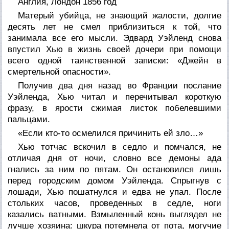
Англия, Лондон 1856 год
Матерый убийца, не знающий жалости, долгие
десять лет не смел приблизиться к той, что
занимала все его мысли. Эдвард Уэйленд снова
впустил Хью в жизнь своей дочери при помощи
всего одной таинственной записки: «Джейн в
смертельной опасности».
Получив два дня назад во Франции послание
Уэйленда, Хью читал и перечитывал короткую
фразу, в ярости сжимая листок побелевшими
пальцами.
«Если кто-то осмелился причинить ей зло…»
Хью тотчас вскочил в седло и помчался, не
отличая дня от ночи, словно все демоны ада
гнались за ним по пятам. Он остановился лишь
перед городским домом Уэйленда. Спрыгнув с
лошади, Хью пошатнулся и едва не упал. После
стольких часов, проведенных в седле, ноги
казались ватными. Взмыленный конь выглядел не
лучше хозяина: шкура потемнела от пота, могучие