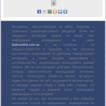
0
Материалы, присутствующие на сайте, получены с
публичных (широкодоступных) ресурсов. Если вы
обладаете авторским правом на какую либо
информацию, размещенную на сайте
booksonline.com.ua
и не согласны с её
общедоступностью в будущем, то мы согласны
рассмотреть предложения по удалению определенного
материала, а также обсудить предложения о
договоренностях, разрешающих использовать данный
контент. Мы не отслеживаем действия пользователей,
которые самостоятельно выкладывают источники
текстов, являющиеся объектом вашего авторского
права. Все данные на сайт, загружаются автоматически,
не проходя заранее отбора с чьей либо стороны, что
является нормой в мировом опыте размещения
информации в сети интернет.
Не смотря на это, при возникновении у Вас вопросов
касательно ссылок на информацию, размещенную на