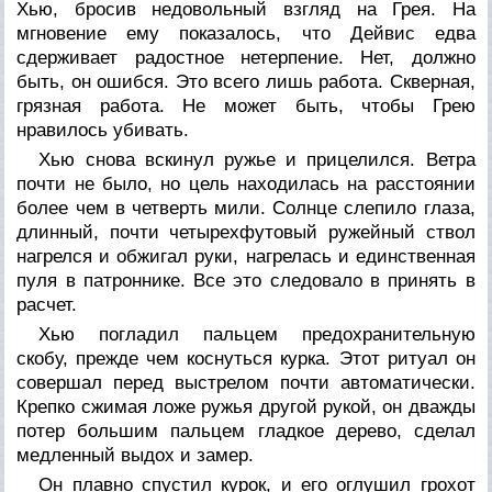
Хью, бросив недовольный взгляд на Грея. На
мгновение ему показалось, что Дейвис едва
сдерживает радостное нетерпение. Нет, должно
быть, он ошибся. Это всего лишь работа. Скверная,
грязная работа. Не может быть, чтобы Грею
нравилось убивать.
Хью снова вскинул ружье и прицелился. Ветра
почти не было, но цель находилась на расстоянии
более чем в четверть мили. Солнце слепило глаза,
длинный, почти четырехфутовый ружейный ствол
нагрелся и обжигал руки, нагрелась и единственная
пуля в патроннике. Все это следовало в принять в
расчет.
Хью погладил пальцем предохранительную
скобу, прежде чем коснуться курка. Этот ритуал он
совершал перед выстрелом почти автоматически.
Крепко сжимая ложе ружья другой рукой, он дважды
потер большим пальцем гладкое дерево, сделал
медленный выдох и замер.
Он плавно спустил курок, и его оглушил грохот