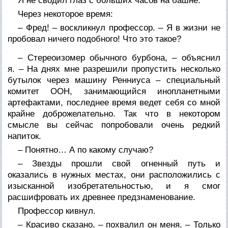
Я не сводил глаз с больших часов на башне.
Через некоторое время:
– Фред! – воскликнул профессор. – Я в жизни не
пробовал ничего подобного! Что это такое?
– Стереоизомер обычного бурбона, – объяснил
я. – На днях мне разрешили пропустить несколько
бутылок через машину Ренниуса – специальный
комитет ООН, занимающийся инопланетными
артефактами, последнее время ведет себя со мной
крайне доброжелательно. Так что в некотором
смысле вы сейчас попробовали очень редкий
напиток.
– Понятно… А по какому случаю?
– Звезды прошли свой огненный путь и
оказались в нужных местах, они расположились с
изысканной изобретательностью, и я смог
расшифровать их древнее предзнаменование.
Профессор кивнул.
– Красиво сказано, – похвалил он меня. – Только