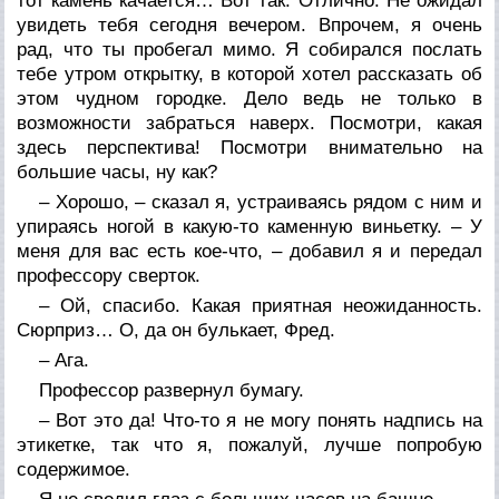
тот камень качается… Вот так. Отлично. Не ожидал
увидеть тебя сегодня вечером. Впрочем, я очень
рад, что ты пробегал мимо. Я собирался послать
тебе утром открытку, в которой хотел рассказать об
этом чудном городке. Дело ведь не только в
возможности забраться наверх. Посмотри, какая
здесь перспектива! Посмотри внимательно на
большие часы, ну как?
– Хорошо, – сказал я, устраиваясь рядом с ним и
упираясь ногой в какую-то каменную виньетку. – У
меня для вас есть кое-что, – добавил я и передал
профессору сверток.
– Ой, спасибо. Какая приятная неожиданность.
Сюрприз… О, да он булькает, Фред.
– Ага.
Профессор развернул бумагу.
– Вот это да! Что-то я не могу понять надпись на
этикетке, так что я, пожалуй, лучше попробую
содержимое.