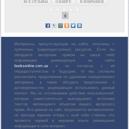
ВСЕ ОТЗЫВЫ
О КНИГЕ
В ИЗБРАННОЕ
0
Материалы, присутствующие на сайте, получены с
публичных (широкодоступных) ресурсов. Если вы
обладаете авторским правом на какую либо
информацию, размещенную на сайте
booksonline.com.ua
и не согласны с её
общедоступностью в будущем, то мы согласны
рассмотреть предложения по удалению определенного
материала, а также обсудить предложения о
договоренностях, разрешающих использовать данный
контент. Мы не отслеживаем действия пользователей,
которые самостоятельно выкладывают источники
текстов, являющиеся объектом вашего авторского
права. Все данные на сайт, загружаются автоматически,
не проходя заранее отбора с чьей либо стороны, что
является нормой в мировом опыте размещения
информации в сети интернет.