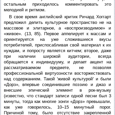
остальным приходилось комментировать это
мелодией и ритмом.
В свое время английский критик Ричард Хоггарт
предложил делить культурное пространство не на
массовое и элитарное, а «воспроизводимое» и
«живое». (13, 85). Первое аппелирует к массам и
ориентируется на уже сложившиеся вкусы
потребителей, приспосабливая свой материал к их
нуждам, и попросту является китчем; второе, даже
при наличии широкой аудитории, всегда
обращается к индивидууму, и делает акцент на
рассматриваемом предмете, не позволяя
профессиональной виртуозности восторжествовать
над содержанием. Такой 'живой культурой' и были
«Дорз», впервые соединившие поэзию и джаз и
внесшие эпический элемент в рок-музыку
(известно, что стандарт записи одной песни был 3
минуты, тогда как многие зонги «Дорз» превышали,
как уже говорилось, 10–15 минутный порог.
Причиной тому, было отсутствие закрепленной