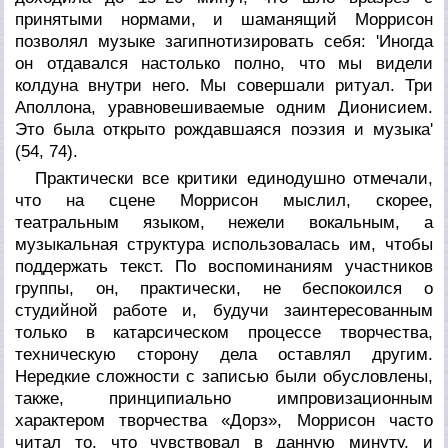
принятыми нормами, и шаманящий Моррисон
позволял музыке загипнотизировать себя: 'Иногда
он отдавался настолько полно, что мы видели
колдуна внутри него. Мы совершали ритуал. Три
Аполлона, уравновешиваемые одним Дионисием.
Это была открыто рождавшаяся поэзия и музыка'
(54, 74).
Практически все критики единодушно отмечали,
что на сцене Моррисон мыслил, скорее,
театральным языком, нежели вокальным, а
музыкальная структура использовалась им, чтобы
поддержать текст. По воспоминаниям участников
группы, он, практически, не беспокоился о
студийной работе и, будучи заинтересованным
только в катарсическом процессе творчества,
техническую сторону дела оставлял другим.
Нередкие сложности с записью были обусловлены,
также, принципиально импровизационным
характером творчества «Дорз», Моррисон часто
читал то, что чувствовал в данную минуту, и