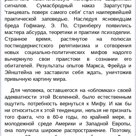
сигналов. Сумасбродный наказ Заратустры
'танцевать поверх самого себя' стал наипервейшей
практической заповедью. Наследуя ясновидцам
бреда Гофману, Э. По, Стринбергу появились
мастера абсурда, теоретики и практики психоделии.
Странное время, растянутое на полюсах
постмодернистского релятивизма и сотворения
новых социально-политических мифов надолго
вычеркнуло свои праистоки в сознании его
обитателей. Результаты опытов Маркса, Фрейда и
Эйнштейна не заставили себя ждать, уничтожив
привычную картину мира.
Для человека, оставшегося на «обломках» своей
адекватности этой Вселенной, было естественным
ощутить потребность вернуться к Мифу. И как бы
ни относиться к этой тенденции, нельзя не признать
того факта, что в 60-е годы, по крайней мере, в
молодежной среде Америки и Западной Европы,
она получила широкое распространение. Поэтому,