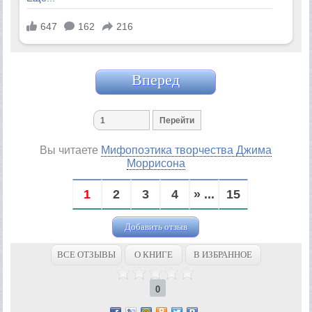
Вперед
Вы читаете
Мифопоэтика творчества Джима
Моррисона
1
2
3
4
» ...
15
Добавить отзыв
ВСЕ ОТЗЫВЫ
О КНИГЕ
В ИЗБРАННОЕ
0