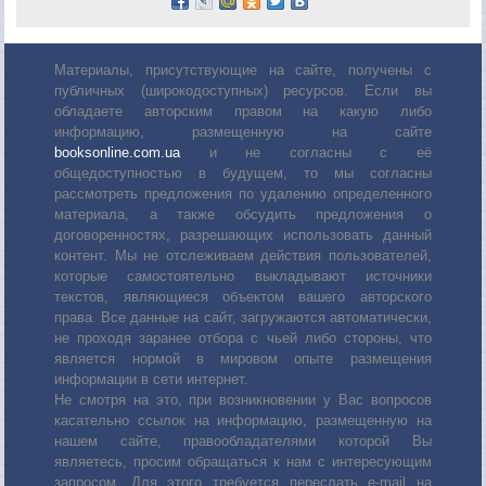
Материалы, присутствующие на сайте, получены с
публичных (широкодоступных) ресурсов. Если вы
обладаете авторским правом на какую либо
информацию, размещенную на сайте
booksonline.com.ua
и не согласны с её
общедоступностью в будущем, то мы согласны
рассмотреть предложения по удалению определенного
материала, а также обсудить предложения о
договоренностях, разрешающих использовать данный
контент. Мы не отслеживаем действия пользователей,
которые самостоятельно выкладывают источники
текстов, являющиеся объектом вашего авторского
права. Все данные на сайт, загружаются автоматически,
не проходя заранее отбора с чьей либо стороны, что
является нормой в мировом опыте размещения
информации в сети интернет.
Не смотря на это, при возникновении у Вас вопросов
касательно ссылок на информацию, размещенную на
нашем сайте, правообладателями которой Вы
являетесь, просим обращаться к нам с интересующим
запросом. Для этого требуется переслать е-mail на