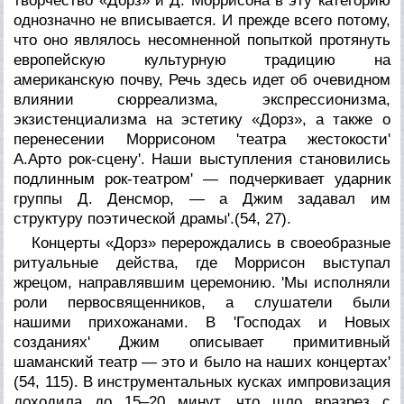
творчество «Дорз» и Д. Моррисона в эту категорию
однозначно не вписывается. И прежде всего потому,
что оно являлось несомненной попыткой протянуть
европейскую культурную традицию на
американскую почву, Речь здесь идет об очевидном
влиянии сюрреализма, экспрессионизма,
экзистенциализма на эстетику «Дорз», а также о
перенесении Моррисоном 'театра жестокости'
А.Арто рок-сцену'. Наши выступления становились
подлинным рок-театром' — подчеркивает ударник
группы Д. Денсмор, — а Джим задавал им
структуру поэтической драмы'.(54, 27).
Концерты «Дорз» перерождались в своеобразные
ритуальные действа, где Моррисон выступал
жрецом, направлявшим церемонию. 'Мы исполняли
роли первосвященников, а слушатели были
нашими прихожанами. В 'Господах и Новых
созданиях' Джим описывает примитивный
шаманский театр — это и было на наших концертах'
(54, 115). В инструментальных кусках импровизация
доходила до 15–20 минут, что шло вразрез с