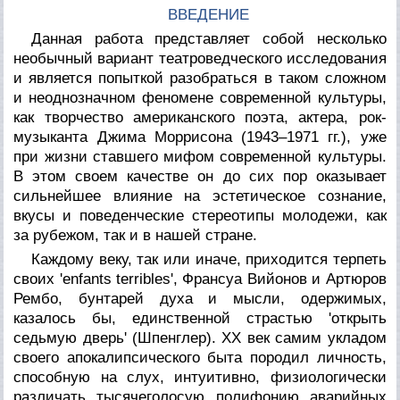
ВВЕДЕНИЕ
Данная работа представляет собой несколько
необычный вариант театроведческого исследования
и является попыткой разобраться в таком сложном
и неоднозначном феномене современной культуры,
как творчество американского поэта, актера, рок-
музыканта Джима Моррисона (1943–1971 гг.), уже
при жизни ставшего мифом современной культуры.
В этом своем качестве он до сих пор оказывает
сильнейшее влияние на эстетическое сознание,
вкусы и поведенческие стереотипы молодежи, как
за рубежом, так и в нашей стране.
Каждому веку, так или иначе, приходится терпеть
своих 'enfants terribles', Франсуа Вийонов и Артюров
Рембо, бунтарей духа и мысли, одержимых,
казалось бы, единственной страстью 'открыть
седьмую дверь' (Шпенглер). ХХ век самим укладом
своего апокалипсического быта породил личность,
способную на слух, интуитивно, физиологически
различать тысячеголосую полифонию аварийных