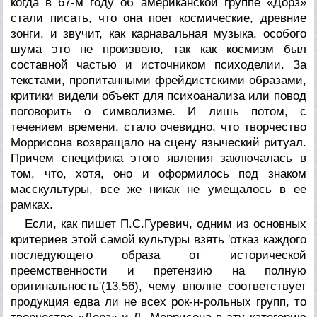
когда в 67-м году об американской группе «Дорз»
стали писать, что она поет космические, древние
зонги, и звучит, как карнавальная музыка, особого
шума это не произвело, так как космизм был
составной частью и источником психоделии. За
текстами, пропитанными фрейдистскими образами,
критики видели объект для психоанализа или повод
поговорить о символизме. И лишь потом, с
течением времени, стало очевидно, что творчество
Моррисона возвращало на сцену языческий ритуал.
Причем специфика этого явления заключалась в
том, что, хотя, оно и оформилось под знаком
масскультуры, все же никак не умещалось в ее
рамках.
Если, как пишет П.С.Гуревич, одним из основных
критериев этой самой культуры взять 'отказ каждого
последующего образа от исторической
преемственности и претензию на полную
оригинальность'(13,56), чему вполне соответствует
продукция едва ли не всех рок-н-рольных групп, то