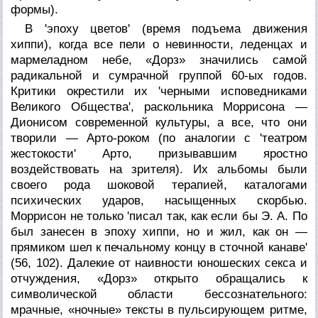
формы).
В 'эпоху цветов' (время подъема движения
хиппи), когда все пели о невинности, леденцах и
мармеладном небе, «Дорз» значились самой
радикальной и сумрачной группой 60-ых годов.
Критики окрестили их 'черными исповедниками
Великого Общества', раскольника Моррисона —
Дионисом современной культуры, а все, что они
творили — Арто-роком (по аналогии с 'театром
жестокости' Арто, призывавшим яростно
воздействовать на зрителя). Их альбомы были
своего рода шоковой терапией, каталогами
психических ударов, насыщенных скорбью.
Моррисон не только 'писал так, как если бы Э. А. По
был занесен в эпоху хиппи, но и жил, как он —
прямиком шел к печальному концу в сточной канаве'
(56, 102). Далекие от наивности юношеских секса и
отчуждения, «Дорз» открыто обращались к
символической области бессознательного:
мрачные, «ночные» тексты в пульсирующем ритме,