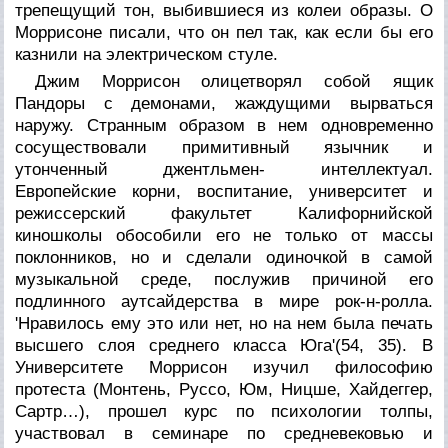
трепещущий тон, выбившиеся из колеи образы. О
Моррисоне писали, что он пел так, как если бы его
казнили на электрическом стуле.
Джим Моррисон олицетворял собой ящик
Пандоры с демонами, жаждущими вырваться
наружу. Странным образом в нем одновременно
сосуществовали примитивный язычник и
утонченный джентльмен- интеллектуал.
Европейские корни, воспитание, университет и
режиссерский факультет Калифорнийской
киношколы обособили его не только от массы
поклонников, но и сделали одиночкой в самой
музыкальной среде, послужив причиной его
подлинного аутсайдерства в мире рок-н-ролла.
'Нравилось ему это или нет, но на нем была печать
высшего слоя среднего класса Юга'(54, 35). В
Университете Моррисон изучил философию
протеста (Монтень, Руссо, Юм, Ницше, Хайдеггер,
Сартр…), прошел курс по психологии толпы,
участвовал в семинаре по средневековью и