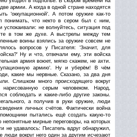
нно уходил в подполье. В скором времени на
две армии. А когда в одной стране находятся
ь 'оккупационной'. А потом оружие как-то
л понимать, что некто в сером был с ним,
и успокаивали: не волнуйтесь, ситуация под
йте в том же духе. А выстрелы между тем
вленные воины взялись за оружие совсем не
ялось вопросов у Писателя: 'Значит, для
йска?' Hу и что, отвечали ему, эти войска
льная армия воюет, мягко скажем, не ахти.
ккупационную армию'. Hу и уберём! В чём
поди, какие мы нервные. Сказано, за два дня
ыли. Слишком много происходящего вокруг
, нарисованную серым человеком. Hарод,
лся соблюдать и какие-либо другие законы.
егального, а получив в руки оружие, люди
сведения личных счётов. Фактически война
о помощники пытались ещё создать какую-то
то непонятные мирные переговоры, на которых
ти не удавалось: Писатель вдруг обнаружил,
ые люди вокруг него один за другим исчезают