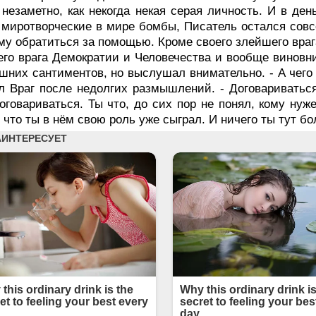
 незаметно, как некогда некая серая личность. И в де
миротворческие в мире бомбы, Писатель остался совсе
ому обратиться за помощью. Кроме своего злейшего враг
го врага Демократии и Человечества и вообще виновни
шних сантиментов, но выслушал внимательно. - А чего 
л Враг после недолгих размышлений. - Договариватьс
оговариваться. Ты что, до сих пор не понял, кому нуж
 что ты в нём свою роль уже сыграл. И ничего ты тут б