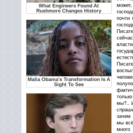
может,
господ
почти 
господ
Писате
сейчас
власт
госуд
естест
Писате
воспы
челов
полупо
фактич
только
мы?.. 
спраши
зачем 
мы всё
много