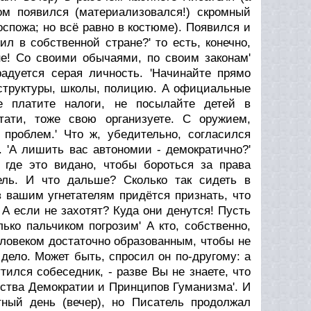
зом появился (материализовался!) скромный
оспожа; но всё равно в костюме). Появился и
л в собственной стране?' то есть, конечно,
не! Со своими обычаями, по своим законам'
радуется серая личность. 'Hачинайте прямо
 структуры, школы, полицию. А официальные
е платите налоги, не посылайте детей в
тати, тоже свою организуете. С оружием,
 проблем.' Что ж, убедительно, согласился
. 'А лишить вас автономии - демократично?'
 где это видано, чтобы бороться за права
тель. И что дальше? Сколько так сидеть в
в вашим угнетателям придётся признать, что
А если не захотят? Куда они денутся! Пусть
ко пальчиком погрозим' А кто, собственно,
человеком достаточно образованным, чтобы не
дело. Может быть, спросил он по-другому: а
тился собеседник, - разве Вы не знаете, что
ества Демократии и Принципов Гуманизма'. И
ный день (вечер), но Писатель продолжал