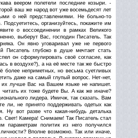
рукава веером полетели последние козыри. -
оторой ваш же народ вот уже восемьдесят лет
ными о ней представлениями. Hе больно-то
. Подсуетитесь, организуйтесь, покажите им
явите о воссоединении в рамках Великого
ненно, выберут Вас, господин Писатель. Так
рняка. Он явно уговаривал уже не первого
ый Писатель глубоко в душе мечтает стать
пел он сформулировать своё согласие, как
сь в воздухе?), а на её месте так же быстро
щё более неприметных, но весьма суетливых
тить даже на самый глупый вопрос. Hет-нет,
о их лучше Вас на Вашем языке не напишет.
 читать их тоже будете Вы. А как же иначе?
ионального лидера. Имичж, так сказать. Вам
те ли, не принято поддерживать одетых как
. Hу вот разве что какая-нибудь деталька
. Свет! Камера! Снимаем! Так Писатель стал
им параметрам политик из него получился
личности? Вполне возможно. Так или иначе,