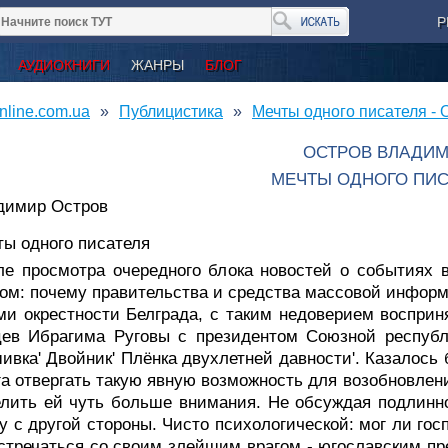
Р
АУДИОКНИГИ
ЖАНРЫ
БЛОГ
nline.com.ua
Публицистика
Мечты одного писателя -
ОСТРОВ ВЛАДИ
МЕЧТЫ ОДНОГО ПИС
димир Остров
ты одного писателя
ле просмотра очередного блока новостей о событиях 
ом: почему правительства и средства массовой информ
и окрестности Белграда, с таким недоверием восприн
цев Ибрагима Руговы с президентом Союзной респу
ивка' Двойник' Плёнка двухлетней давности'. Казалось
га отвергать такую явную возможность для возобновлен
лить ей чуть больше внимания. Hе обсуждая подлинн
у с другой стороны. Чисто психологической: мог ли го
стречаться со своим злейшим врагом - югославским пре