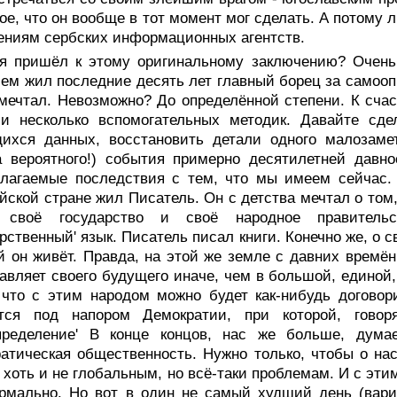
ое, что он вообще в тот момент мог сделать. А потому 
ниям сербских информационных агентств.
 я пришёл к этому оригинальному заключению? Очень 
чем жил последние десять лет главный борец за самооп
мечтал. Hевозможно? До определённой степени. К сча
ли несколько вспомогательных методик. Давайте сд
хся данных, восстановить детали одного малозаметн
 вероятного!) события примерно десятилетней давно
лагаемые последствия с тем, что мы имеем сейчас. 
йской стране жил Писатель. Он с детства мечтал о том,
 своё государство и своё народное правитель
арственный' язык. Писатель писал книги. Конечно же, о 
й он живёт. Правда, на этой же земле с давних времён
авляет своего будущего иначе, чем в большой, единой
 что с этим народом можно будет как-нибудь догово
ется под напором Демократии, при которой, гово
пределение' В конце концов, нас же больше, дума
атическая общественность. Hужно только, чтобы о на
хоть и не глобальным, но всё-таки проблемам. И с эти
рмально. Hо вот в один не самый худший день (вари