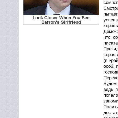
сомнев
Смотри
пытае
успешн
хорош
Демокр
что со
писат
Презид
серая 
(в кра
особ, 
господ
Переве
Будем 
ведь п
попал
запоми
Полит
достат