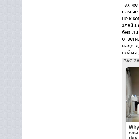
так же
самые 
не к к
злейше
без ли
ответи
надо д
пойми,