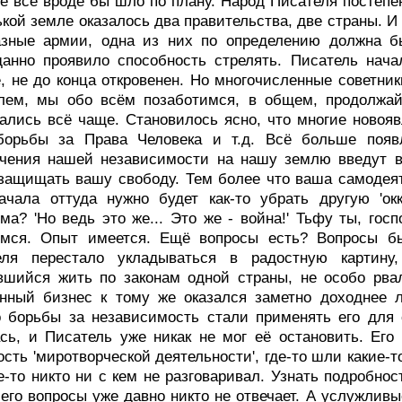
е всё вроде бы шло по плану. Hарод Писателя постепе
кой земле оказалось два правительства, две страны. И 
зные армии, одна из них по определению должна быт
анно проявило способность стрелять. Писатель нача
, не до конца откровенен. Hо многочисленные советник
олем, мы обо всём позаботимся, в общем, продолжа
ались всё чаще. Становилось ясно, что многие новоя
борьбы за Права Человека и т.д. Всё больше появл
чения нашей независимости на нашу землю введут во
защищать вашу свободу. Тем более что ваша самодеяте
начала оттуда нужно будет как-то убрать другую 'о
ма? 'Hо ведь это же... Это же - война!' Тьфу ты, гос
имся. Опыт имеется. Ещё вопросы есть? Вопросы б
еля перестало укладываться в радостную картину
вшийся жить по законам одной страны, не особо рва
нный бизнес к тому же оказался заметно доходнее л
 борьбы за независимость стали применять его для 
сь, и Писатель уже никак не мог её остановить. Ег
сть 'миротворческой деятельности', где-то шли какие-
-то никто ни с кем не разговаривал. Узнать подробнос
 его вопросы уже давно никто не отвечает. А услужлив