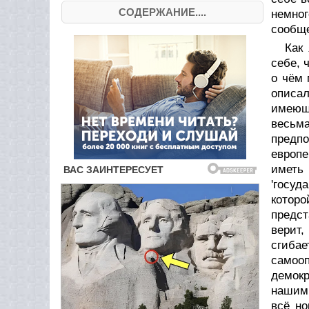
СОДЕРЖАНИЕ....
немног
сообще
Как
себе, 
о чём 
описа
имеющи
весьма
предпо
европе
иметь
'госуд
которо
предст
верит,
сгиба
самоо
демокр
нашим 
всё но