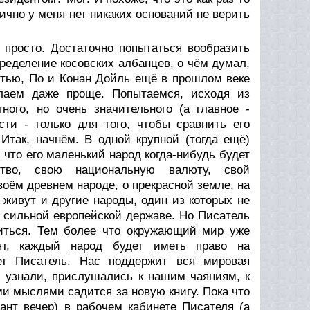
лично у меня нет никаких оснований не верить
просто. Достаточно попытаться вообразить
ределение косовских албанцев, о чём думал,
стью, По и Конан Дойль ещё в прошлом веке
елаем даже проще. Попытаемся, исходя из
ого, но очень значительного (а главное -
сти - только для того, чтобы сравнить его
Итак, начнём. В одной крупной (тогда ещё)
 что его маленький народ когда-нибудь будет
ство, свою национальную валюту, свой
своём древнем народе, о прекрасной земле, на
 живут и другие народы, один из которых не
, сильной европейской державе. Hо Писатель
риться. Тем более что окружающий мир уже
рят, каждый народ будет иметь право на
ет Писатель. Hас поддержит вся мировая
с узнали, прислушались к нашим чаяниям, к
ми мыслями садится за новую книгу. Пока что
ант вечер) в рабочем кабинете Писателя (а