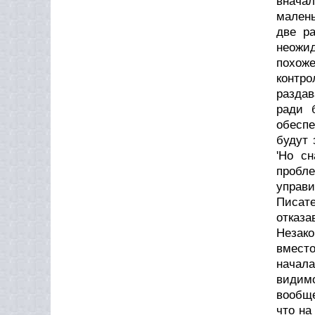
вначал
малень
две ра
неожид
похоже
контр
раздав
ради 
обеспе
будут 
'Hо с
пробле
управ
Писат
отказа
Hезако
вместо
начала
видимо
вообще
что на