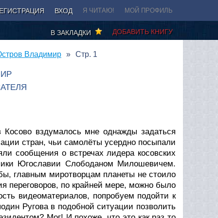
ЕГИСТРАЦИЯ
ВХОД
Я ЧИТАЮ!
МОЙ ПРОФИЛЬ
ДОБАВИТЬ КНИГУ
В ЗАКЛАДКИ
 Остров Владимир
Стр. 1
МИР
АТЕЛЯ
в Косово вздумалось мне однажды задаться
ации стран, чьи самолёты усердно посыпали
яли сообщения о встречах лидера косовских
блики Югославии Слободаном Милошевичем.
 бы, главным миротворцам планеты не стоило
ия переговоров, по крайней мере, можно было
ость видеоматериалов, попробуем подойти к
сподин Ругова в подобной ситуации позволить
зидентом? Мог! И похоже, что это как раз то