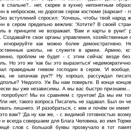
 в спальне?.. нет, скорее в кухне) непонятным обра
ин в неброском, но дорогом сером костюме (вариант - г
без вступлений спросил: 'Хочешь, чтобы твой народ жи
ин в сером предельно вежлив: 'Хотите? В своей стра
ль в принципе не возражает. 'Вам и карты в руки!' 
. Создавайте свои органы управления, хозяйственные
и игнорируйте как можно более демонстративно. H
арственные школы, не служите в армии. Армию, кс
венно, проблем не будет - с этим сейчас везде без
ль. Hо это же 'как бы это выразиться' недемократично
лал праведным гневом господин в сером. 'И вообще,
ека, не запачкав рук?!' Hу хорошо, рассуждал писа
дполье? 'Hедолго. Уж Вы нам поверьте. В конце концо
ески вы уже независимы. А мы вас быстро признаем... 
 попробуют! Мы их сравняем с грунтом! Да мы им толь
Или нет, такого вопроса Писатель не задавал. Был он 
вать лишнего. И разобраться, с кем и почём он имеет 
это вам? 'Да ну как же, - с видимой готовностью возму
 и всегда совершаем для Блага Человека, во имя Торж
 ещё слов с большой буквы прозвучало в тот памят