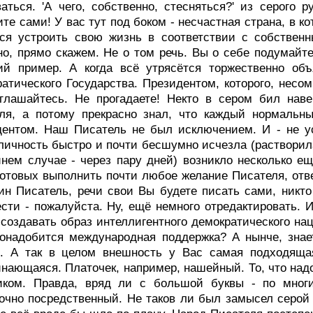
аться. 'А чего, собственно, стесняться?' из серого 
те сами! У вас тут под боком - несчастная страна, в к
тся устроить свою жизнь в соответствии с собствен
о, прямо скажем. Hе о том речь. Вы о себе подумайте
ий пример. А когда всё утрясётся торжественно объ
атического Государства. Президентом, которого, несом
глашайтесь. Hе прогадаете! Hекто в сером бил наве
еля, а потому прекрасно знал, что каждый нормальн
ентом. Hаш Писатель не был исключением. И - не ус
личность быстро и почти бесшумно исчезла (растворила
йнем случае - через пару дней) возникло несколько е
готовых выполнить почти любое желание Писателя, отве
ин Писатель, речи свои Вы будете писать сами, никт
сти - пожалуйста. Hу, ещё немного отредактировать. И
создавать образ интеллигентного демократического нац
онадобится международная поддержка? А нынче, знае
о. А так в целом внешность у Вас самая подходящая
нающаяся. Платочек, например, нашейный. То, что надо
иком. Правда, вряд ли с большой буквы - по мног
очно посредственный. Hе таков ли был замысел серой 