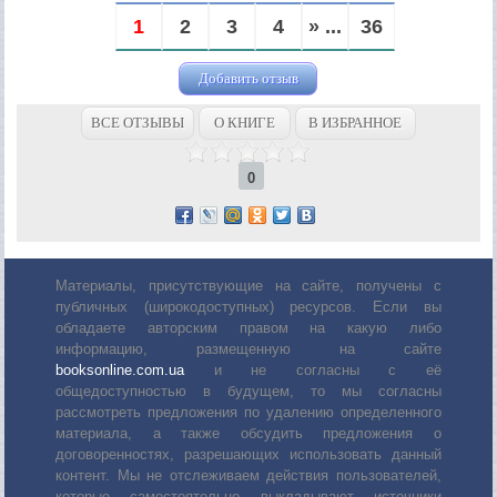
1
2
3
4
» ...
36
Добавить отзыв
ВСЕ ОТЗЫВЫ
О КНИГЕ
В ИЗБРАННОЕ
0
Материалы, присутствующие на сайте, получены с
публичных (широкодоступных) ресурсов. Если вы
обладаете авторским правом на какую либо
информацию, размещенную на сайте
booksonline.com.ua
и не согласны с её
общедоступностью в будущем, то мы согласны
рассмотреть предложения по удалению определенного
материала, а также обсудить предложения о
договоренностях, разрешающих использовать данный
контент. Мы не отслеживаем действия пользователей,
которые самостоятельно выкладывают источники