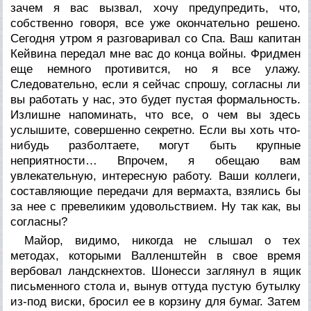
зачем я вас вызвал, хочу предупредить, что,
собственно говоря, все уже окончательно решено.
Сегодня утром я разговаривал со Спа. Ваш капитан
Кейвина передал мне вас до конца войны. Фридмен
еще немного противится, но я все улажу.
Следовательно, если я сейчас спрошу, согласны ли
вы работать у нас, это будет пустая формальность.
Излишне напоминать, что все, о чем вы здесь
услышите, совершенно секретно. Если вы хоть что-
нибудь разболтаете, могут быть крупные
неприятности… Впрочем, я обещаю вам
увлекательную, интересную работу. Ваши коллеги,
составляющие передачи для вермахта, взялись бы
за нее с превеликим удовольствием. Ну так как, вы
согласны?
Майор, видимо, никогда не слышал о тех
методах, которыми Валленштейн в свое время
вербовал ландскнехтов. Шонесси заглянул в ящик
письменного стола и, вынув оттуда пустую бутылку
из-под виски, бросил ее в корзину для бумаг. Затем