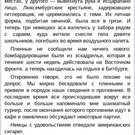
местах, у другого — вывихнута рука и исцарапано
лицо. Люксембургские крестьяне, задержавшие
гитлеровцев, не церемонились с теми. Их летная
форма, подбитая овчиной, была вся в грязи. И
теперь три немецких аса валялись у забора рядом
с сараем, куда жители снесли тела девяти
школьников, погибших во время воздушного налета.
Пленные не сообщили нам ничего нового:
бомбардировщики были из эскадрильи, которая в
течение шести недель действовала на Восточном
фронте, а теперь находилась на отдыхе в Битбурге.
Откровенно говоря, это не было похоже на
допрос. Мы мирно беседовали с пленными и
привели в порядок наши сведения о противнике. В
последнее время все происходившее вокруг все
больше и больше напоминало мне шахматный
турнир, после окончания которого противники идут в
кафе и оживленно обсуждают некоторые партии.
Немцы с удовольствием отведали американских
сигарет.