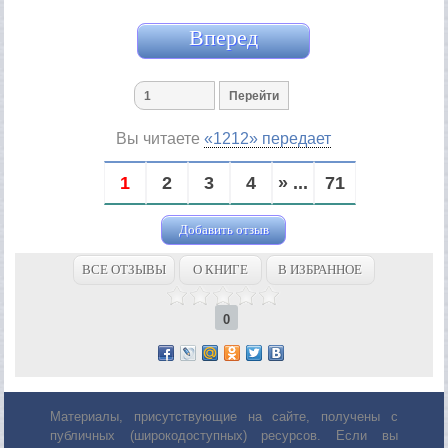
Вперед
Вы читаете
«1212» передает
1
2
3
4
» ...
71
Добавить отзыв
ВСЕ ОТЗЫВЫ
О КНИГЕ
В ИЗБРАННОЕ
0
Материалы, присутствующие на сайте, получены с
публичных (широкодоступных) ресурсов. Если вы