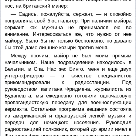
нос, на британский манер:
— Садись, пожалуйста, сержант, — и спокойно
поправляла свой бюстгальтер. При наличии майора
сержант как мужчина не принимался ею во
внимание. Интересоваться же, что нужно от нее
майору, было бы не только бесполезно, но давало
бы этой даме лишние козыри против меня.
Между прочим, майор не был моим прямым
начальником. Наше подразделение находилось в
Бельгии, в Спа. Нас же: Бинго, меня и еще двух
унтер-офицеров — в качестве специалистов
прикомандировали к радиостанции. Под
руководством капитана Фридмена, журналиста из
Будапешта, мы ежедневно готовили одночасовую
пропагандистскую передачу для военнослужащих
вермахта. Остальная программа вещания состояла
из американской и французской легкой музыки и
передач для немецкого населения. Руководил
радиостанцией полковник, который до армии имел в
Филадельфии процветающую адвокатскую контору.