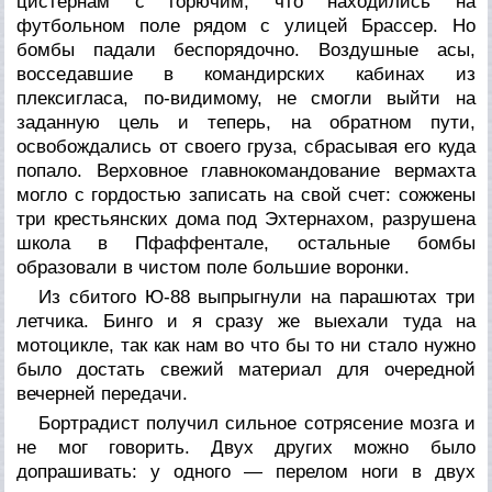
цистернам с горючим, что находились на
футбольном поле рядом с улицей Брассер. Но
бомбы падали беспорядочно. Воздушные асы,
восседавшие в командирских кабинах из
плексигласа, по-видимому, не смогли выйти на
заданную цель и теперь, на обратном пути,
освобождались от своего груза, сбрасывая его куда
попало. Верховное главнокомандование вермахта
могло с гордостью записать на свой счет: сожжены
три крестьянских дома под Эхтернахом, разрушена
школа в Пфаффентале, остальные бомбы
образовали в чистом поле большие воронки.
Из сбитого Ю-88 выпрыгнули на парашютах три
летчика. Бинго и я сразу же выехали туда на
мотоцикле, так как нам во что бы то ни стало нужно
было достать свежий материал для очередной
вечерней передачи.
Бортрадист получил сильное сотрясение мозга и
не мог говорить. Двух других можно было
допрашивать: у одного — перелом ноги в двух