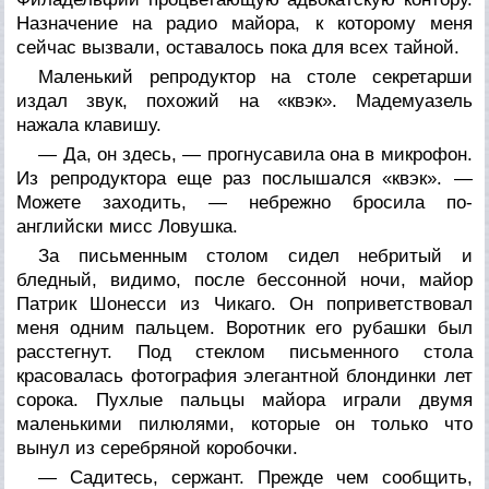
Назначение на радио майора, к которому меня
сейчас вызвали, оставалось пока для всех тайной.
Маленький репродуктор на столе секретарши
издал звук, похожий на «квэк». Мадемуазель
нажала клавишу.
— Да, он здесь, — прогнусавила она в микрофон.
Из репродуктора еще раз послышался «квэк». —
Можете заходить, — небрежно бросила по-
английски мисс Ловушка.
За письменным столом сидел небритый и
бледный, видимо, после бессонной ночи, майор
Патрик Шонесси из Чикаго. Он поприветствовал
меня одним пальцем. Воротник его рубашки был
расстегнут. Под стеклом письменного стола
красовалась фотография элегантной блондинки лет
сорока. Пухлые пальцы майора играли двумя
маленькими пилюлями, которые он только что
вынул из серебряной коробочки.
— Садитесь, сержант. Прежде чем сообщить,