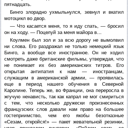
пятнадцать.
Бинго злорадно ухмыльнулся, зевнул и вкатил
мотоцикл во двор.
— Что касается меня, то я иду спать, — бросил
он на ходу. — Поцелуй за меня майора в…
Коулмен был зол и за всю дорогу не вымолвил
ни слова. Его раздражал не только немецкий язык
Бинго, а вообще все иностранное. Он не ходил
смотреть даже британские фильмы, утверждая, что
не понимает их без американских титров. Его
открытая антипатия к нам — иностранцам,
служащим в американской армии, — проявилась
еще в период нашего обучения в Северной
Каролине. Теперь же, во Франции, она переросла в
жгучую ненависть, так как капрал не мог смириться
с тем, что несколько дружески произнесенных
французских слов давали нам право на большее
гостеприимство, чем его якобы безотказные
«Сезам, откройся!» — пакет жевательной резинки,