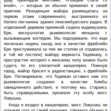
удар прикладом винтовки, «Пойдем спать со
мной», — которые он обычно применял в своей
практике. Резиденция майора размещалась на
первом этаже современного, выстроенного из
белого песчаника здания люксембургского радио. В
отделанной деревом приемной сидела мадемуазель
Бри, веснушчатая рыжеволосая женщина с
вызывающим взглядом. Мы подозревали, что еще
несколько недель назад она в качестве фрейлейн
Бри прислуживала за тем же столом (и отдавалась
в той же постели) майору вермахта Тидеману, о
пристрастии которого к женскому полу можно было
судить по его элегантной канцелярии. Покинув
город, майор бросил и радиостанцию, к фрейлейн
Бри. Поговаривали, что Тидеман оставил нам это
рыжеволосое создание в качестве бомбы
замедленного действия, и поэтому мы, стараясь
быть справедливыми, прозвали эту особу мисс
Ловушка.
Когда я входил в канцелярию, мисс Ловушка, не
отрывая глаз от своей машинки, говорила обычно в