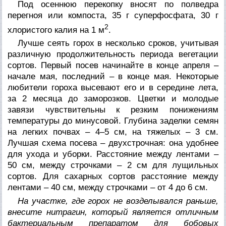
Под осеннюю перекопку вносят по полведра
перегноя или компоста, 35 г суперфосфата, 30 г
2
хлористого калия на 1 м
.
Лучше сеять горох в несколько сроков, учитывая
различную продолжительность периода вегетации
сортов. Первый посев начинайте в конце апреля –
начале мая, последний – в конце мая. Некоторые
любители гороха высевают его и в середине лета,
за 2 месяца до заморозков. Цветки и молодые
завязи чувствительны к резким понижениям
температуры до минусовой. Глубина заделки семян
на легких почвах – 4–5 см, на тяжелых – 3 см.
Лучшая схема посева – двухстрочная: она удобнее
для ухода и уборки. Расстояние между лентами –
50 см, между строчками – 2 см для лущильных
сортов. Для сахарных сортов расстояние между
лентами – 40 см, между строчками – от 4 до 6 см.
На участке, где горох не возделывался раньше,
внесите нитрагин, который является отличным
бактериальным препаратом для бобовых