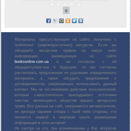
0
Материалы, присутствующие на сайте, получены с
публичных (широкодоступных) ресурсов. Если вы
обладаете авторским правом на какую либо
информацию, размещенную на сайте
booksonline.com.ua
и не согласны с её
общедоступностью в будущем, то мы согласны
рассмотреть предложения по удалению определенного
материала, а также обсудить предложения о
договоренностях, разрешающих использовать данный
контент. Мы не отслеживаем действия пользователей,
которые самостоятельно выкладывают источники
текстов, являющиеся объектом вашего авторского
права. Все данные на сайт, загружаются автоматически,
не проходя заранее отбора с чьей либо стороны, что
является нормой в мировом опыте размещения
информации в сети интернет.
Не смотря на это, при возникновении у Вас вопросов