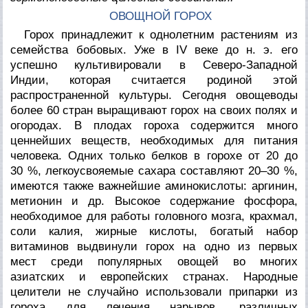
ОВОЩНОЙ ГОРОХ
Горох принадлежит к однолетним растениям из
семейства бобовых. Уже в IV веке до н. э. его
успешно культивировали в Северо-Западной
Индии, которая считается родиной этой
распространенной культуры. Сегодня овощеводы
более 60 стран выращивают горох на своих полях и
огородах. В плодах гороха содержится много
ценнейших веществ, необходимых для питания
человека. Одних только белков в горохе от 20 до
30 %, легкоусвояемые сахара составляют 20–30 %,
имеются также важнейшие аминокислоты: аргинин,
метионин и др. Высокое содержание фосфора,
необходимое для работы головного мозга, крахмал,
соли калия, жирные кислоты, богатый набор
витаминов выдвинули горох на одно из первых
мест среди популярных овощей во многих
азиатских и европейских странах. Народные
целители не случайно использовали припарки из
гороха для лечения нарывов, различных