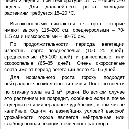
через 2 недели, при температуре 18 °C – через 5–6
недель. Для дальнейшего роста молодым
растениям требуется 15–20 °C.
Высокорослыми считаются те сорта, которые
имеют высоту 115–200 см, среднерослыми – 70-
115 см и низкорослыми – 30–70 см.
По продолжительности периода вегетации
известны сорта позднеспелые (100–125 дней),
среднеспелые (85-100 дней) и раннеспелые, или
скороспелые (65–85 дней). Очень скороспелые
сорта имеют период вегетации всего 40–65 дней.
Для нормального роста гороху подходят
нейтральные по кислотности почвы. Полезно внести
2
по стакану золы на 1 м
грядки. Во всяком случае
это растениям не повредит, особенно если в почве
содержатся и минеральные удобрения, в том числе
калийные. Одним из важнейших условий высокой
урожайности гороха является нейтральная или
слабощелочная реакция почвенного раствора.