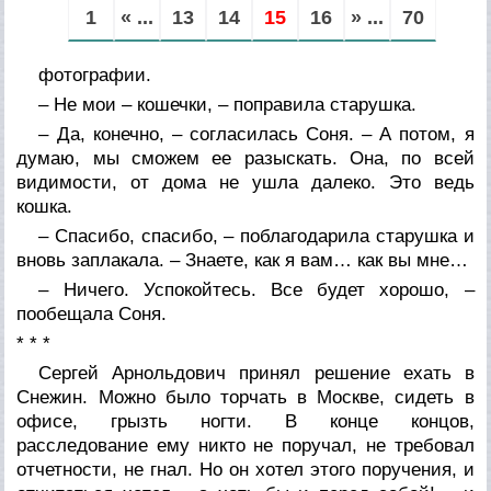
1
« ...
13
14
15
16
» ...
70
фотографии.
– Не мои – кошечки, – поправила старушка.
– Да, конечно, – согласилась Соня. – А потом, я
думаю, мы сможем ее разыскать. Она, по всей
видимости, от дома не ушла далеко. Это ведь
кошка.
– Спасибо, спасибо, – поблагодарила старушка и
вновь заплакала. – Знаете, как я вам… как вы мне…
– Ничего. Успокойтесь. Все будет хорошо, –
пообещала Соня.
* * *
Сергей Арнольдович принял решение ехать в
Снежин. Можно было торчать в Москве, сидеть в
офисе, грызть ногти. В конце концов,
расследование ему никто не поручал, не требовал
отчетности, не гнал. Но он хотел этого поручения, и