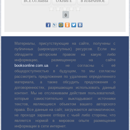
ВСЕ ОТЗЫВЫ
О КНИГЕ
В ИЗБРАННОЕ
0
Материалы, присутствующие на сайте, получены с
публичных (широкодоступных) ресурсов. Если вы
обладаете авторским правом на какую либо
информацию, размещенную на сайте
booksonline.com.ua
и не согласны с её
общедоступностью в будущем, то мы согласны
рассмотреть предложения по удалению определенного
материала, а также обсудить предложения о
договоренностях, разрешающих использовать данный
контент. Мы не отслеживаем действия пользователей,
которые самостоятельно выкладывают источники
текстов, являющиеся объектом вашего авторского
права. Все данные на сайт, загружаются автоматически,
не проходя заранее отбора с чьей либо стороны, что
является нормой в мировом опыте размещения
информации в сети интернет.