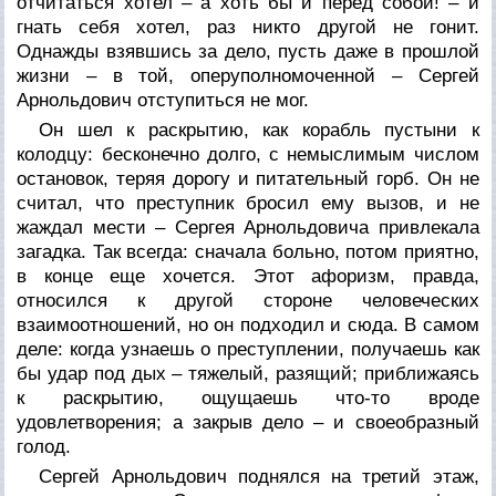
отчитаться хотел – а хоть бы и перед собой! – и
гнать себя хотел, раз никто другой не гонит.
Однажды взявшись за дело, пусть даже в прошлой
жизни – в той, оперуполномоченной – Сергей
Арнольдович отступиться не мог.
Он шел к раскрытию, как корабль пустыни к
колодцу: бесконечно долго, с немыслимым числом
остановок, теряя дорогу и питательный горб. Он не
считал, что преступник бросил ему вызов, и не
жаждал мести – Сергея Арнольдовича привлекала
загадка. Так всегда: сначала больно, потом приятно,
в конце еще хочется. Этот афоризм, правда,
относился к другой стороне человеческих
взаимоотношений, но он подходил и сюда. В самом
деле: когда узнаешь о преступлении, получаешь как
бы удар под дых – тяжелый, разящий; приближаясь
к раскрытию, ощущаешь что-то вроде
удовлетворения; а закрыв дело – и своеобразный
голод.
Сергей Арнольдович поднялся на третий этаж,