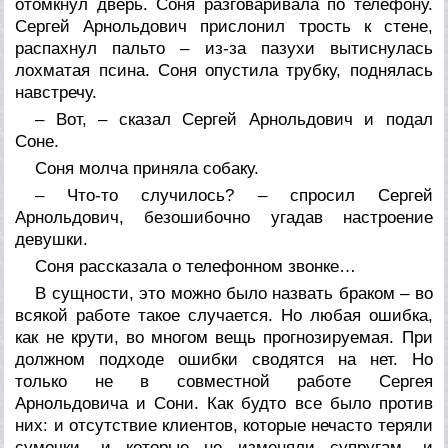
отомкнул дверь. Соня разговаривала по телефону.
Сергей Арнольдович прислонил трость к стене,
распахнул пальто – из-за пазухи вытиснулась
лохматая псина. Соня опустила трубку, поднялась
навстречу.
– Вот, – сказал Сергей Арнольдович и подал
Соне.
Соня молча приняла собаку.
– Что-то случилось? – спросил Сергей
Арнольдович, безошибочно угадав настроение
девушки.
Соня рассказала о телефонном звонке…
В сущности, это можно было назвать браком – во
всякой работе такое случается. Но любая ошибка,
как не крути, во многом вещь прогнозируемая. При
должном подходе ошибки сводятся на нет. Но
только не в совместной работе Сергея
Арнольдовича и Сони. Как будто все было против
них: и отсутствие клиентов, которые нечасто теряли
сумочки, и которые не изменяли супругам, и