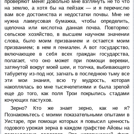
проверяют меня! Довольно мне взглянуть не то что
на землю, а хотя бы на пейзаж — и я перечислю
вам все достоинства и недостатки почвы. Мне не
нужна лакмусовая бумажка, чтобы определить,
щелочна или кислотна данная почва. Повторяю:
сельское хозяйство, в высшем научном значении
слова, было моим призванием и остается моим
призванием; в нем я гениален. А вот государство,
включающее в себя всех граждан государства,
полагает, что оно может при помощи веревки,
затянутой вокруг моей шеи, и толчка, выбивающего
табуретку из-под ног, загнать в последнюю тьму все
эти мои знания, всю ту мудрость, которая
накоплялась во мне тысячелетиями и была зрелой
еще до того, как поля Трои покрылись стадами
кочующих пастухов.
Зерно? Кто же знает зерно, как не я?
Познакомьтесь с моими показательными опытами в
Уистаре, при помощи которых я повысил ценность
годового урожая зерна в каждом графстве Айовы на