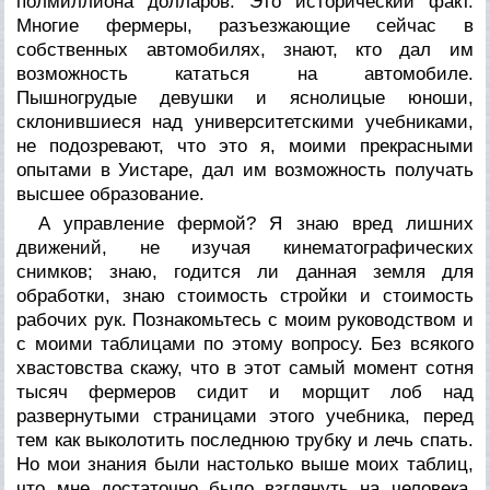
полмиллиона долларов. Это исторический факт.
Многие фермеры, разъезжающие сейчас в
собственных автомобилях, знают, кто дал им
возможность кататься на автомобиле.
Пышногрудые девушки и яснолицые юноши,
склонившиеся над университетскими учебниками,
не подозревают, что это я, моими прекрасными
опытами в Уистаре, дал им возможность получать
высшее образование.
А управление фермой? Я знаю вред лишних
движений, не изучая кинематографических
снимков; знаю, годится ли данная земля для
обработки, знаю стоимость стройки и стоимость
рабочих рук. Познакомьтесь с моим руководством и
с моими таблицами по этому вопросу. Без всякого
хвастовства скажу, что в этот самый момент сотня
тысяч фермеров сидит и морщит лоб над
развернутыми страницами этого учебника, перед
тем как выколотить последнюю трубку и лечь спать.
Но мои знания были настолько выше моих таблиц,
что мне достаточно было взглянуть на человека,