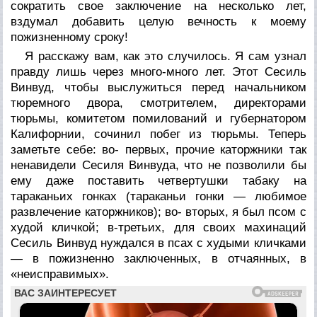
сократить свое заключение на несколько лет,
вздумал добавить целую вечность к моему
пожизненному сроку!
Я расскажу вам, как это случилось. Я сам узнал
правду лишь через много-много лет. Этот Сесиль
Винвуд, чтобы выслужиться перед начальником
тюремного двора, смотрителем, директорами
тюрьмы, комитетом помилований и губернатором
Калифорнии, сочинил побег из тюрьмы. Теперь
заметьте себе: во- первых, прочие каторжники так
ненавидели Сесиля Винвуда, что не позволили бы
ему даже поставить четвертушки табаку на
тараканьих гонках (тараканьи гонки — любимое
развлечение каторжников); во- вторых, я был псом с
худой кличкой; в-третьих, для своих махинаций
Сесиль Винвуд нуждался в псах с худыми кличками
— в пожизненно заключенных, в отчаянных, в
«неисправимых».