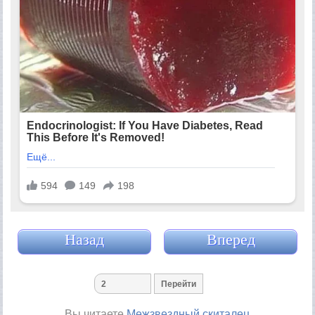
Назад
Вперед
Вы читаете
Межзвездный скиталец