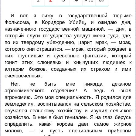
И вот я сижу в государственной тюрьме
Фольсома, в Коридоре Убийц, и ожидаю дня,
назначенного государственной машиной, — дня, в
который слуги государства уведут меня туда, где,
по их твердому убеждению, царит мрак, — мрак,
которого они страшатся, — мрак, который рождает в
них трусливые и суеверные фантазии, который
гонит этих слюнявых и хнычущих людишек к
алтарям божков, созданных их страхом и ими
очеловеченных.
Нет, не быть мне никогда деканом
агрономического отделения! А ведь я знал
агрономию. Это моя специальность. Я родился для
земледелия, воспитывался на сельском хозяйстве,
обучался сельскому хозяйству и изучил сельское
хозяйство. В нем я был гениален. Я на глаз берусь
определить, какая корова дает самое жирное
молоко, — и пусть специальным прибором