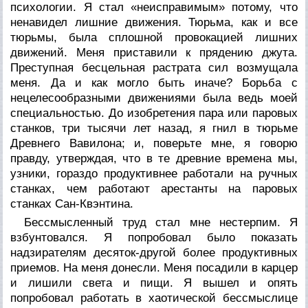
психологии. Я стал «неисправимым» потому, что
ненавидел лишние движения. Тюрьма, как и все
тюрьмы, была сплошной провокацией лишних
движений. Меня приставили к прядению джута.
Преступная бесцельная растрата сил возмущала
меня. Да и как могло быть иначе? Борьба с
нецелесообразными движениями была ведь моей
специальностью. До изобретения пара или паровых
станков, три тысячи лет назад, я гнил в тюрьме
Древнего Вавилона; и, поверьте мне, я говорю
правду, утверждая, что в те древние времена мы,
узники, гораздо продуктивнее работали на ручных
станках, чем работают арестанты на паровых
станках Сан-Квэнтина.
Бессмысленный труд стал мне нестерпим. Я
взбунтовался. Я попробовал было показать
надзирателям десяток-другой более продуктивных
приемов. На меня донесли. Меня посадили в карцер
и лишили света и пищи. Я вышел и опять
попробовал работать в хаотической бессмыслице