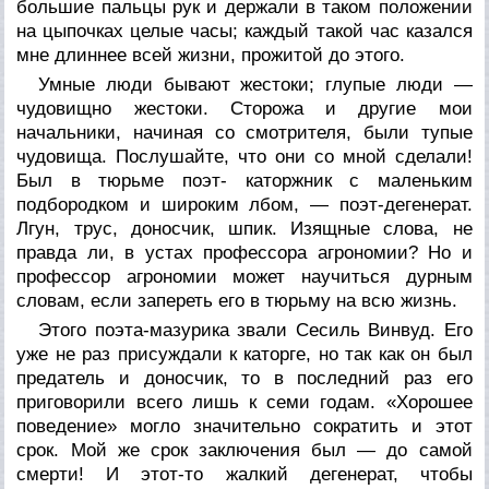
большие пальцы рук и держали в таком положении
на цыпочках целые часы; каждый такой час казался
мне длиннее всей жизни, прожитой до этого.
Умные люди бывают жестоки; глупые люди —
чудовищно жестоки. Сторожа и другие мои
начальники, начиная со смотрителя, были тупые
чудовища. Послушайте, что они со мной сделали!
Был в тюрьме поэт- каторжник с маленьким
подбородком и широким лбом, — поэт-дегенерат.
Лгун, трус, доносчик, шпик. Изящные слова, не
правда ли, в устах профессора агрономии? Но и
профессор агрономии может научиться дурным
словам, если запереть его в тюрьму на всю жизнь.
Этого поэта-мазурика звали Сесиль Винвуд. Его
уже не раз присуждали к каторге, но так как он был
предатель и доносчик, то в последний раз его
приговорили всего лишь к семи годам. «Хорошее
поведение» могло значительно сократить и этот
срок. Мой же срок заключения был — до самой
смерти! И этот-то жалкий дегенерат, чтобы