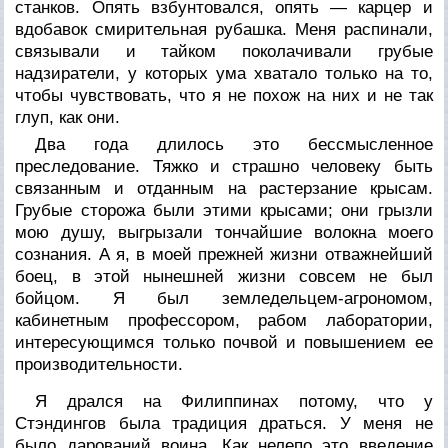
станков. Опять взбунтовался, опять — карцер и
вдобавок смирительная рубашка. Меня распинали,
связывали и тайком поколачивали грубые
надзиратели, у которых ума хватало только на то,
чтобы чувствовать, что я не похож на них и не так
глуп, как они.
Два года длилось это бессмысленное
преследование. Тяжко и страшно человеку быть
связанным и отданным на растерзание крысам.
Грубые сторожа были этими крысами; они грызли
мою душу, выгрызали тончайшие волокна моего
сознания. А я, в моей прежней жизни отважнейший
боец, в этой нынешней жизни совсем не был
бойцом. Я был земледельцем-агрономом,
кабинетным профессором, рабом лаборатории,
интересующимся только почвой и повышением ее
производительности.
Я дрался на Филиппинах потому, что у
Стэндингов была традиция драться. У меня не
было дарований воина. Как нелепо это введение