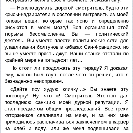
— Нелепо думать, дорогой смотритель, будто эти
крысы-надзиратели в состоянии вытравить из моей
головы вещи, которые так ясно и определенно
рисуются в моем мозгу! Вся организация этой
тюрьмы бессмысленна. Вы — политический
деятель. Вы умеете плести политические сети для
улавливания болтунов в кабаках Сан-Франциско, но
вы не умеете прясть джут. Ваши станки отстали по
крайней мере на пятьдесят лет…
Но стоит ли продолжать эту тираду? Я доказал
ему, как он был глуп, после чего он решил, что я
безнадежно неисправим.
«Дайте псу худую кличку…» Вы знаете эту
поговорку! Ну, что ж! Смотритель Этертон дал
последнюю санкцию моей дурной репутации. Я
стал предметом общих преследований. Все грехи
каторжников сваливали на меня, и за них мне
приходилось расплачиваться заключением в карцер
на хлеб и воду, или же меня подвешивали за