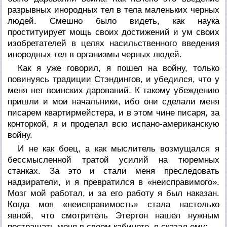
разрывных инородных тел в тела маленьких черных
людей. Смешно было видеть, как наука
проституирует мощь своих достижений и ум своих
изобретателей в целях насильственного введения
инородных тел в организмы черных людей.
Как я уже говорил, я пошел на войну, только
повинуясь традиции Стэндингов, и убедился, что у
меня нет воинских дарований. К такому убеждению
пришли и мои начальники, ибо они сделали меня
писарем квартирмейстера, и в этом чине писаря, за
конторкой, я и проделал всю испано-американскую
войну.
И не как боец, а как мыслитель возмущался я
бессмысленной тратой усилий на тюремных
станках. За это и стали меня преследовать
надзиратели, и я превратился в «неисправимого».
Мозг мой работал, и за его работу я был наказан.
Когда моя «неисправимость» стала настолько
явной, что смотритель Этертон нашел нужным
постращать меня в своем кабинете, я сказал ему: