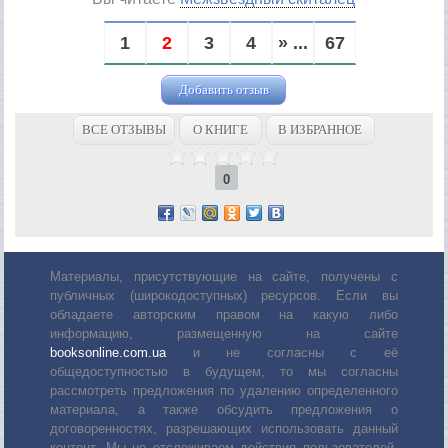
1
2
3
4
» ...
67
Добавить отзыв
ВСЕ ОТЗЫВЫ
О КНИГЕ
В ИЗБРАННОЕ
0
Материалы, присутствующие на сайте, получены с
публичных (широкодоступных) ресурсов. Если вы
обладаете авторским правом на какую либо
информацию, размещенную на сайте
booksonline.com.ua
и не согласны с её
общедоступностью в будущем, то мы согласны
рассмотреть предложения по удалению определенного
материала, а также обсудить предложения о
договоренностях, разрешающих использовать данный
контент. Мы не отслеживаем действия пользователей,