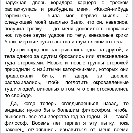
наружная дверь коридора карцера с треском
распахнулась и разбудила меня. «Какой-нибудь
горемыка», — была моя первая мысль; а
следующей моей мыслью было, что он, наверное,
получил трепку, — до меня доносилось шарканье
ног, глухие звуки ударов по телу, внезапные крики
боли, мерзкие ругательства и шум влекомого тела.
Двери карцеров раскрывались одна за другой, и
тела одного за другим бросались или втаскивались
туда сторожами. Новые и новые группы сторожей
приходили с избитыми каторжниками, которых они
продолжали бить, и дверь за дверью
распахивались, чтобы поглотить окровавленные
туши людей, виновных в том, что они стосковались
по свободе.
Да, когда теперь оглядываешься назад, то
видишь: нужно быть большим философом, чтобы
выносить все эти зверства год за годом. Я — такой
философ. Восемь лет терпел я эту пытку, пока
наконец, отчаявшись избавиться от меня всеми