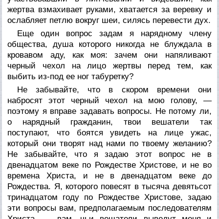
жертва взмахивает руками, хватается за веревку и
ослабляет петлю вокруг шеи, силясь перевести дух.
Еще один вопрос задам я нарядному члену
общества, душа которого никогда не блуждала в
кровавом аду, как моя: зачем они напяливают
черный чехол на лицо жертвы перед тем, как
выбить из-под ее ног табуретку?
Не забывайте, что в скором времени они
набросят этот черный чехол на мою голову, —
поэтому я вправе задавать вопросы. Не потому ли,
о нарядный гражданин, твои вешатели так
поступают, что боятся увидеть на лице ужас,
который они творят над нами по твоему желанию?
Не забывайте, что я задаю этот вопрос не в
двенадцатом веке по Рождестве Христове, и не во
времена Христа, и не в двенадцатом веке до
Рождества. Я, которого повесят в тысяча девятьсот
тринадцатом году по Рождестве Христове, задаю
эти вопросы вам, предполагаемым последователям
Христа, — вам, чьи вешатели выведут меня и