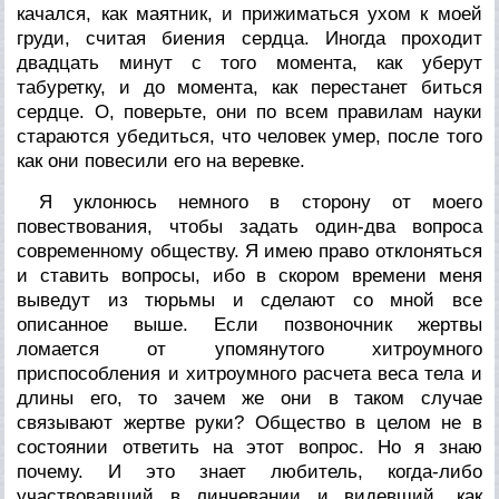
качался, как маятник, и прижиматься ухом к моей
груди, считая биения сердца. Иногда проходит
двадцать минут с того момента, как уберут
табуретку, и до момента, как перестанет биться
сердце. О, поверьте, они по всем правилам науки
стараются убедиться, что человек умер, после того
как они повесили его на веревке.
Я уклонюсь немного в сторону от моего
повествования, чтобы задать один-два вопроса
современному обществу. Я имею право отклоняться
и ставить вопросы, ибо в скором времени меня
выведут из тюрьмы и сделают со мной все
описанное выше. Если позвоночник жертвы
ломается от упомянутого хитроумного
приспособления и хитроумного расчета веса тела и
длины его, то зачем же они в таком случае
связывают жертве руки? Общество в целом не в
состоянии ответить на этот вопрос. Но я знаю
почему. И это знает любитель, когда-либо
участвовавший в линчевании и видевший, как