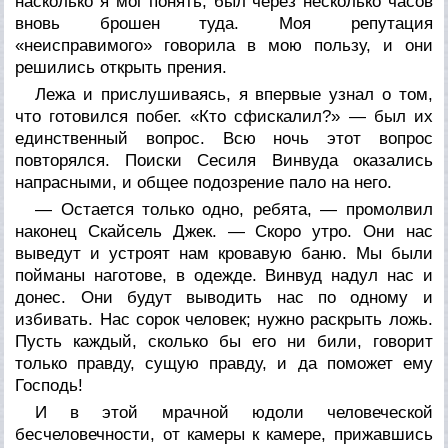
насколько я мог понять, был через несколько часов
вновь брошен туда. Моя репутация
«неисправимого» говорила в мою пользу, и они
решились открыть прения.
Лежа и прислушиваясь, я впервые узнал о том,
что готовился побег. «Кто сфискалил?» — был их
единственный вопрос. Всю ночь этот вопрос
повторялся. Поиски Сесиля Винвуда оказались
напрасными, и общее подозрение пало на него.
— Остается только одно, ребята, — промолвил
наконец Скайсель Джек. — Скоро утро. Они нас
выведут и устроят нам кровавую баню. Мы были
пойманы наготове, в одежде. Винвуд надул нас и
донес. Они будут выводить нас по одному и
избивать. Нас сорок человек; нужно раскрыть ложь.
Пусть каждый, сколько бы его ни били, говорит
только правду, сущую правду, и да поможет ему
Господь!
И в этой мрачной юдоли человеческой
бесчеловечности, от камеры к камере, прижавшись