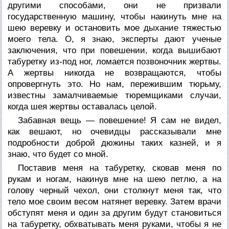
другими способами, они не призвали
государственную машину, чтобы накинуть мне на
шею веревку и остановить мое дыхание тяжестью
моего тела. О, я знаю, эксперты дают ученые
заключения, что при повешении, когда вышибают
табуретку из-под ног, ломается позвоночник жертвы.
А жертвы никогда не возвращаются, чтобы
опровергнуть это. Но нам, пережившим тюрьму,
известны замалчиваемые тюремщиками случаи,
когда шея жертвы оставалась целой.
Забавная вещь — повешение! Я сам не видел,
как вешают, но очевидцы рассказывали мне
подробности доброй дюжины таких казней, и я
знаю, что будет со мной.
Поставив меня на табуретку, сковав меня по
рукам и ногам, накинув мне на шею петлю, а на
голову черный чехол, они столкнут меня так, что
тело мое своим весом натянет веревку. Затем врачи
обступят меня и один за другим будут становиться
на табуретку, обхватывать меня руками, чтобы я не