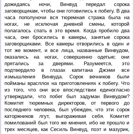
дожидаясь ночи, Винвуд передал сорока
заговорщикам, чтобы они готовились к побегу. В два
часа пополуночи вся тюремная стража была на
ногах, не исключая дневной смены, которой
полагалось спать в это время. Когда пробило два
часа, они бросились в камеры, занятые сорока
заговорщиками. Все камеры отворились в один и
тот же момент, и все лица, названные Винвудом,
оказались на ногах, совершенно одетые; они
прятались за дверями. Разумеется, это
подтвердило в глазах капитана Джэми все
измышления Винвуда. Сорок вечников были
пойманы врасплох на приготовлениях к побегу. Что
из того, что они все впоследствии единогласно
утверждали, что побег был задуман Винвудом?
Комитет тюремных директоров, от первого до
последнего человека, был убежден, что эти сорок
каторжников лгут, выгораживая себя. Комитет
помилований был того же мнения, ибо не прошло и
трех месяцев, как Сесиль Винвуд, поэт и мазурик,