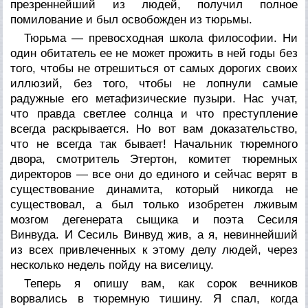
презреннейший из людей, получил полное
помилование и был освобожден из тюрьмы.
Тюрьма — превосходная школа философии. Ни
один обитатель ее не может прожить в ней годы без
того, чтобы не отрешиться от самых дорогих своих
иллюзий, без того, чтобы не лопнули самые
радужные его метафизические пузыри. Нас учат,
что правда светлее солнца и что преступление
всегда раскрывается. Но вот вам доказательство,
что не всегда так бывает! Начальник тюремного
двора, смотритель Этертон, комитет тюремных
директоров — все они до единого и сейчас верят в
существование динамита, который никогда не
существовал, а был только изобретен лживым
мозгом дегенерата сыщика и поэта Сесиля
Винвуда. И Сесиль Винвуд жив, а я, невиннейший
из всех привлеченных к этому делу людей, через
несколько недель пойду на виселицу.
Теперь я опишу вам, как сорок вечников
ворвались в тюремную тишину. Я спал, когда