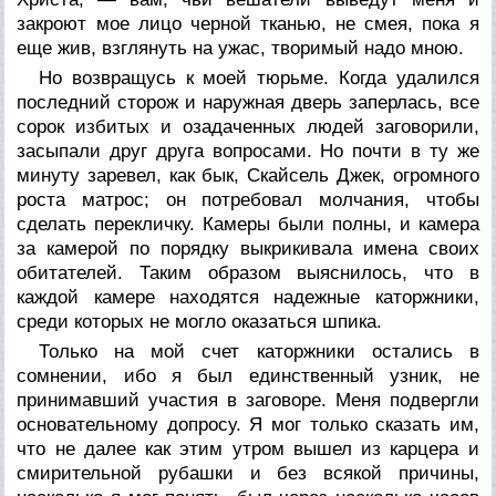
закроют мое лицо черной тканью, не смея, пока я
еще жив, взглянуть на ужас, творимый надо мною.
Но возвращусь к моей тюрьме. Когда удалился
последний сторож и наружная дверь заперлась, все
сорок избитых и озадаченных людей заговорили,
засыпали друг друга вопросами. Но почти в ту же
минуту заревел, как бык, Скайсель Джек, огромного
роста матрос; он потребовал молчания, чтобы
сделать перекличку. Камеры были полны, и камера
за камерой по порядку выкрикивала имена своих
обитателей. Таким образом выяснилось, что в
каждой камере находятся надежные каторжники,
среди которых не могло оказаться шпика.
Только на мой счет каторжники остались в
сомнении, ибо я был единственный узник, не
принимавший участия в заговоре. Меня подвергли
основательному допросу. Я мог только сказать им,
что не далее как этим утром вышел из карцера и
смирительной рубашки и без всякой причины,