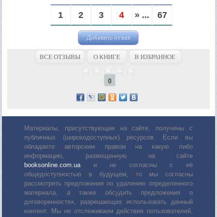
1
2
3
4
» ...
67
Добавить отзыв
ВСЕ ОТЗЫВЫ
О КНИГЕ
В ИЗБРАННОЕ
0
Материалы, присутствующие на сайте, получены с
публичных (широкодоступных) ресурсов. Если вы
обладаете авторским правом на какую либо
информацию, размещенную на сайте
booksonline.com.ua
и не согласны с её
общедоступностью в будущем, то мы согласны
рассмотреть предложения по удалению определенного
материала, а также обсудить предложения о
договоренностях, разрешающих использовать данный
контент. Мы не отслеживаем действия пользователей,