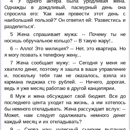
4 У одного актера была уродливая жена.
Однажды в дождливый, пасмурный день она
спросила его: 'Как нам провести этот день с
наибольшей пользой?' Он ответил ей: 'Развестись и
разделиться'.
5 Жена спрашивает мужа: -- Почему ты не
носишь обручальное кольцо? -- В такую жару!..
6 -- Алло! Это милиция? -- Нет, это квартира. Но
я могу позвать к телефону жену...
7 Жена сообщает мужу: -- Сегодня у меня не
хватило денег, поэтому я зашла в ваше управление
и, поскольку тебя там не оказалось, взяла из
кармана пиджака сто рублей. -- Ничего, дорогая,
ведь я уже месяц работаю в другой канцелярии.
8 Муж и жена обсуждают свой бюджет. Все до
последнего цента уходит на жизнь, а им хотелось
бы немного откладывать. Жена рассуждает вслух: --
Может, нам следует одалживать немного денег
каждый месяц и их откладывать?
9 -- Снова наш чудесный сыночек вытащил