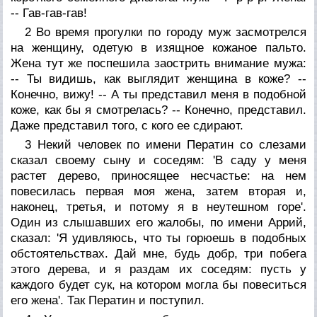
-- Гав-гав-гав!
2 Во время прогулки по городу муж засмотрелся
на женщину, одетую в изящное кожаное пальто.
Жена тут же поспешила заострить внимание мужа:
-- Ты видишь, как выглядит женщина в коже? --
Конечно, вижу! -- А ты представил меня в подобной
коже, как бы я смотрелась? -- Конечно, представил.
Даже представил того, с кого ее сдирают.
3 Некий человек по имени Ператин со слезами
сказал своему сыну и соседям: 'В саду у меня
растет дерево, приносящее несчастье: на нем
повесилась первая моя жена, затем вторая и,
наконец, третья, и потому я в неутешном горе'.
Один из слышавших его жалобы, по имени Аррий,
сказал: 'Я удивляюсь, что ты горюешь в подобных
обстоятельствах. Дай мне, будь добр, три побега
этого дерева, и я раздам их соседям: пусть у
каждого будет сук, на котором могла бы повеситься
его жена'. Так Ператин и поступил.