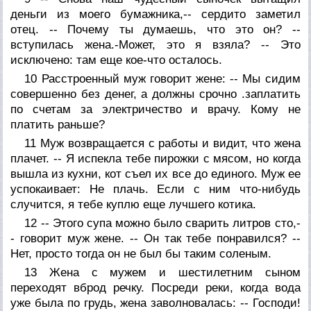
деньги из моего бумажника,-- сердито заметил
отец. -- Почему ты думаешь, что это он? --
вступилась жена.-Может, это я взяла? -- Это
исключено: там еще кое-что осталось.
10 Расстроенный муж говорит жене: -- Мы сидим
совершенно без денег, а должны срочно .заплатить
по счетам за электричество и врачу. Кому не
платить раньше?
11 Муж возвращается с работы и видит, что жена
плачет. -- Я испекла тебе пирожки с мясом, но когда
вышла из кухни, кот съел их все до единого. Муж ее
успокаивает: Не плачь. Если с ним что-нибудь
случится, я тебе куплю еще лучшего котика.
12 -- Этого супа можно было сварить литров сто,-
- говорит муж жене. -- Он так тебе понравился? --
Нет, просто тогда он не был бы таким соленым.
13 Жена с мужем и шестилетним сыном
переходят вброд речку. Посреди реки, когда вода
уже была по грудь, жена заволновалась: -- Господи!