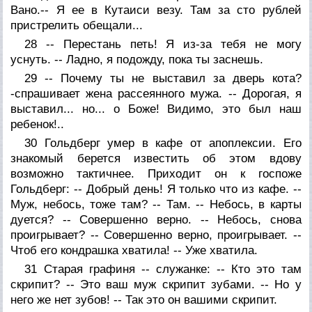
Вано.-- Я ее в Кутаиси везу. Там за сто рублей
пристрелить обещали...
28 -- Перестань петь! Я из-за тебя не могу
уснуть. -- Ладно, я подожду, пока ты заснешь.
29 -- Почему ты не выставил за дверь кота?
-спрашивает жена рассеянного мужа. -- Дорогая, я
выставил... но... о Боже! Видимо, это был наш
ребенок!..
30 Гольдберг умер в кафе от апоплексии. Его
знакомый берется известить об этом вдову
возможно тактичнее. Приходит он к госпоже
Гольдберг: -- Добрый день! Я только что из кафе. --
Муж, небось, тоже там? -- Там. -- Небось, в карты
дуется? -- Совершенно верно. -- Небось, снова
проигрывает? -- Совершенно верно, проигрывает. --
Чтоб его кондрашка хватила! -- Уже хватила.
31 Старая графиня -- служанке: -- Кто это там
скрипит? -- Это ваш муж скрипит зубами. -- Но у
него же нет зубов! -- Так это он вашими скрипит.