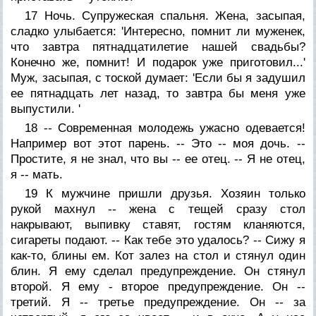
17 Ночь. Супружеская спальня. Жена, засыпая,
сладко улыбается: 'Интересно, помнит ли муженек,
что завтра пятнадцатилетие нашей свадьбы?
Конечно же, помнит! И подарок уже приготовил...'
Муж, засыпая, с тоской думает: 'Если бы я задушил
ее пятнадцать лет назад, то завтра бы меня уже
выпустили. '
18 -- Современная молодежь ужасно одевается!
Например вот этот парень. -- Это -- моя дочь. --
Простите, я не знал, что вы -- ее отец. -- Я не отец,
я -- мать.
19 К мужчине пришли друзья. Хозяин только
рукой махнул -- жена с тещей сразу стол
накрывают, выпивку ставят, гостям кланяются,
сигареты подают. -- Как тебе это удалось? -- Сижу я
как-то, блины ем. Кот залез на стол и стянул один
блин. Я ему сделал предупреждение. Он стянул
второй. Я ему - второе предупреждение. Он --
третий. Я -- третье предупреждение. Он -- за