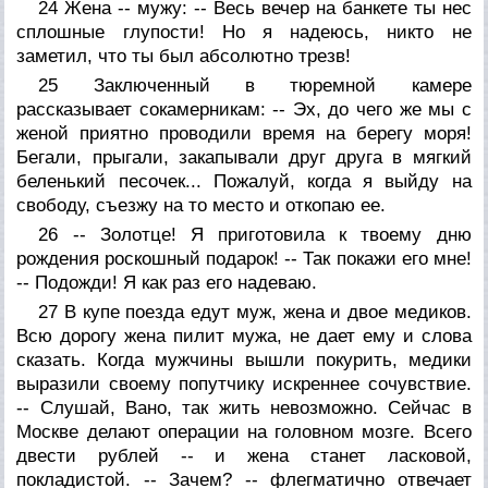
24 Жена -- мужу: -- Весь вечер на банкете ты нес
сплошные глупости! Но я надеюсь, никто не
заметил, что ты был абсолютно трезв!
25 Заключенный в тюремной камере
рассказывает сокамерникам: -- Эх, до чего же мы с
женой приятно проводили время на берегу моря!
Бегали, прыгали, закапывали друг друга в мягкий
беленький песочек... Пожалуй, когда я выйду на
свободу, съезжу на то место и откопаю ее.
26 -- Золотце! Я приготовила к твоему дню
рождения роскошный подарок! -- Так покажи его мне!
-- Подожди! Я как раз его надеваю.
27 В купе поезда едут муж, жена и двое медиков.
Всю дорогу жена пилит мужа, не дает ему и слова
сказать. Когда мужчины вышли покурить, медики
выразили своему попутчику искреннее сочувствие.
-- Слушай, Вано, так жить невозможно. Сейчас в
Москве делают операции на головном мозге. Всего
двести рублей -- и жена станет ласковой,
покладистой. -- Зачем? -- флегматично отвечает