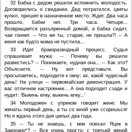
32 Бабка с дедом решили вспомнить молодость.
Договорились о свидании. Дед потратился, цветы
купил, пришел в назначенное место. Ждет. Два часа
прошло, бабки нет. Три часа. Четыре...
Возвращается разъяренный домой, а бабка сидит,
чаи гоняет. -- Что же ты, старая, не пришла?! -- А
меня как будто мама не пустила...
33 Идет бракоразводный процесс. Судья
спрашивает мужа: -- Почему вы решили
развестись? -- Понимаете, нудная она... -- Как это?
Объясните. -- Ну вот представьте. Вы
просыпаетесь, подходите к окну: ах, какой чудесный
день! На улице -- первомайская демонстрация. У
вас отличное настроение... А она подходит сзади и
нудит: 'Выкинь елку, выкинь елку...'
34 Молодожен с упреком говорит жене: Мы
женаты первый день, а ты со мной уже ссоришься!
Но я ждала этого дня целых два года.
35 -- Ты не знаешь, с кем поехал Яцек в
Закопано*? -- Все очень просто: с третьей женой