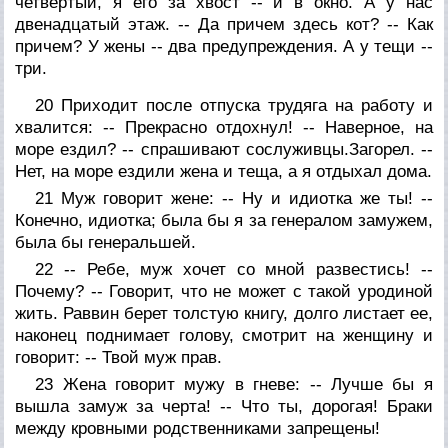
четвертый, я его за хвост -- и в окно. А у нас
двенадцатый этаж. -- Да причем здесь кот? -- Как
причем? У жены -- два предупреждения. А у тещи --
три.
20 Приходит после отпуска трудяга на работу и
хвалится: -- Прекрасно отдохнул! -- Наверное, на
море ездил? -- спрашивают сослуживцы.Загорел. --
Нет, на море ездили жена и теща, а я отдыхал дома.
21 Муж говорит жене: -- Ну и идиотка же ты! --
Конечно, идиотка; была бы я за генералом замужем,
была бы генеральшей.
22 -- Ребе, муж хочет со мной развестись! --
Почему? -- Говорит, что не может с такой уродиной
жить. Раввин берет толстую книгу, долго листает ее,
наконец поднимает голову, смотрит на женщину и
говорит: -- Твой муж прав.
23 Жена говорит мужу в гневе: -- Лучше бы я
вышла замуж за черта! -- Что ты, дорогая! Браки
между кровными родственниками запрещены!