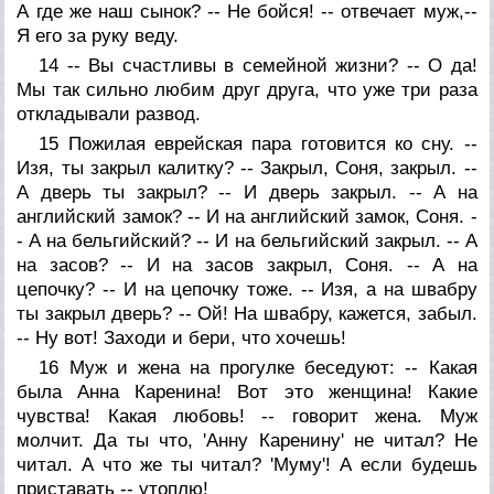
А где же наш сынок? -- Не бойся! -- отвечает муж,--
Я его за руку веду.
14 -- Вы счастливы в семейной жизни? -- О да!
Мы так сильно любим друг друга, что уже три раза
откладывали развод.
15 Пожилая еврейская пара готовится ко сну. --
Изя, ты закрыл калитку? -- Закрыл, Соня, закрыл. --
А дверь ты закрыл? -- И дверь закрыл. -- А на
английский замок? -- И на английский замок, Соня. -
- А на бельгийский? -- И на бельгийский закрыл. -- А
на засов? -- И на засов закрыл, Соня. -- А на
цепочку? -- И на цепочку тоже. -- Изя, а на швабру
ты закрыл дверь? -- Ой! На швабру, кажется, забыл.
-- Ну вот! Заходи и бери, что хочешь!
16 Муж и жена на прогулке беседуют: -- Какая
была Анна Каренина! Вот это женщина! Какие
чувства! Какая любовь! -- говорит жена. Муж
молчит. Да ты что, 'Анну Каренину' не читал? Не
читал. А что же ты читал? 'Муму'! А если будешь
приставать -- утоплю!