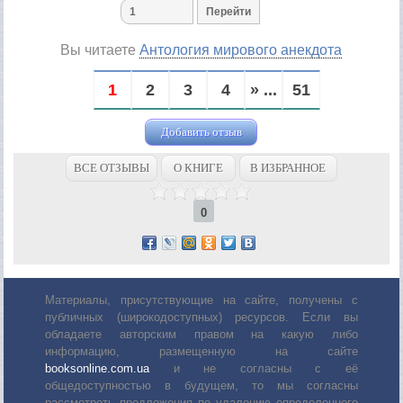
Вы читаете
Антология мирового анекдота
1
2
3
4
» ...
51
Добавить отзыв
ВСЕ ОТЗЫВЫ
О КНИГЕ
В ИЗБРАННОЕ
0
Материалы, присутствующие на сайте, получены с
публичных (широкодоступных) ресурсов. Если вы
обладаете авторским правом на какую либо
информацию, размещенную на сайте
booksonline.com.ua
и не согласны с её
общедоступностью в будущем, то мы согласны
рассмотреть предложения по удалению определенного