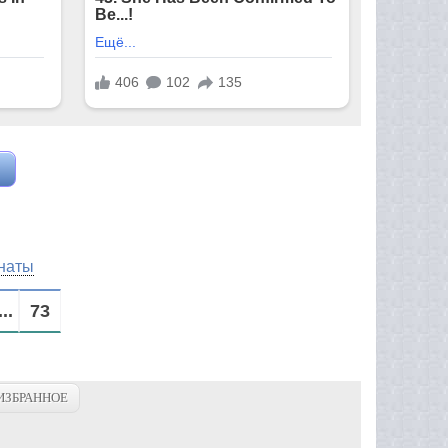
наты
...
73
ИЗБРАННОЕ