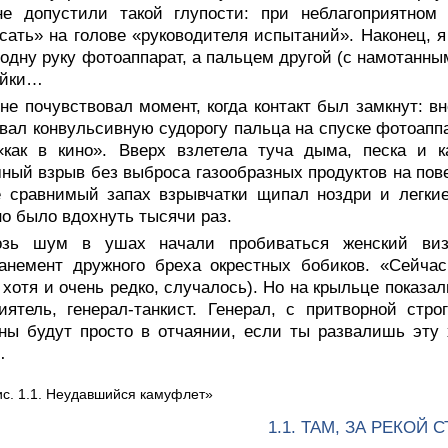
не допустили такой глупости: при неблагоприятном
сать» на голове «руководителя испытаний». Наконец, я
 одну руку фотоаппарат, а пальцем другой (с намотанны
ейки…
не почувствовал момент, когда контакт был замкнут: 
вал конвульсивную судорогу пальца на спуске фотоаппар
 «как в кино». Вверх взлетела туча дыма, песка и
ный взрыв без выброса газообразных продуктов на пов
е сравнимый запах взрывчатки щипал ноздри и легки
о было вдохнуть тысячи раз.
озь шум в ушах начали пробиваться женский виз
панемент дружного бреха окрестных бобиков. «Сейча
, хотя и очень редко, случалось). Но на крыльце показ
иятель, генерал-танкист. Генерал, с притворной стр
ы будут просто в отчаянии, если ты развалишь эту х
…
ис. 1.1. Неудавшийся камуфлет»
1.1. ТАМ, ЗА РЕКОЙ 