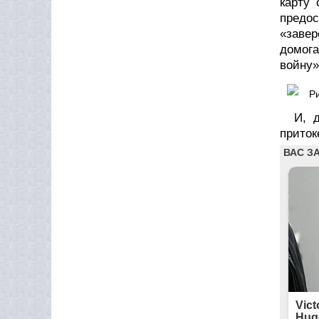
карту
предо
«завер
домог
войну»
Ри
И, 
приток