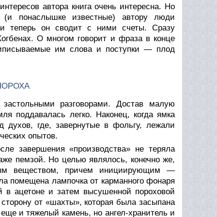
нтересов автора книга очень интересна. Но
я (и понаслышке известные) автору люди
и теперь он сводит с ними счеты. Сразу
огбенах. О многом говорит и фраза в конце
риписываемые им слова и поступки — плод
ПОРОХА
застольными разговорами. Достав малую
мля поддавалась легко. Наконец, когда ямка
д духов, где, завернутые в фольгу, лежали
ческих опытов.
сле завершения «производства» не теряла
аже пемзой. Но целью являлось, конечно же,
тым веществом, причем инициирующим —
ла помещена лампочка от карманного фонаря
й в ацетоне и затем высушенной пороховой
 сторону от «шахты», которая была засыпана
еще и тяжелый камень, но ангел-хранитель и