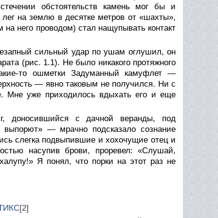
 стечении обстоятельств камень мог бы и
 лег на землю в десятке метров от «шахты»,
м на него проводом) стал нащупывать контакт
внезапный сильный удар по ушам оглушил, он
ата (рис. 1.1). Не было никакого протяжного
 какие-то ошметки Задуманный камуфлет —
ерхность — явно таковым не получился. Ни с
е. Мне уже приходилось вдыхать его и еще
г, доносившийся с дачной веранды, под
с выпорют» — мрачно подсказало сознание
ались слегка подвыпившие и хохочущие отец и
огостью насупив брови, проревел: «Слушай,
алупу!» Я понял, что порки на этот раз не
СТИКС
[2]