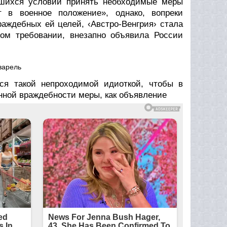
вшихся условий принять необходимые меры
 в военное положение», однако, вопреки
аждебных ей целей, ‹Австро-Венгрия› стала
том требовании, внезапно объявила России
варель
ся такой непроходимой идиоткой, чтобы в
нной враждебности меры, как объявление