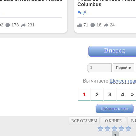
Вперед
Вы читаете
Шелест гра
1
2
3
4
» 
Добавить отзыв
ВСЕ ОТЗЫВЫ
О КНИГЕ
В 
2