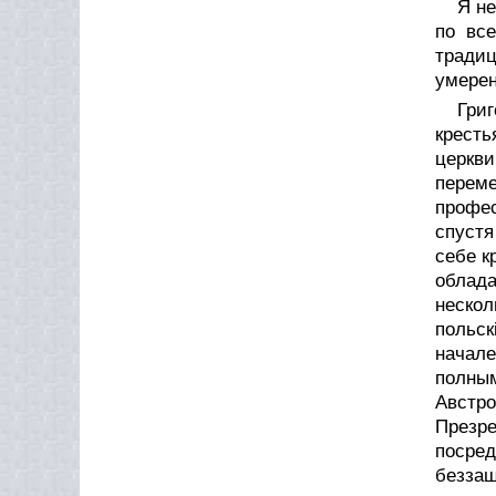
Я не
по вс
традиц
умерен
Григ
кресть
церкви
переме
профе
спустя
себе к
облад
нескол
польск
начале
полным
Австр
Презр
посре
беззащ