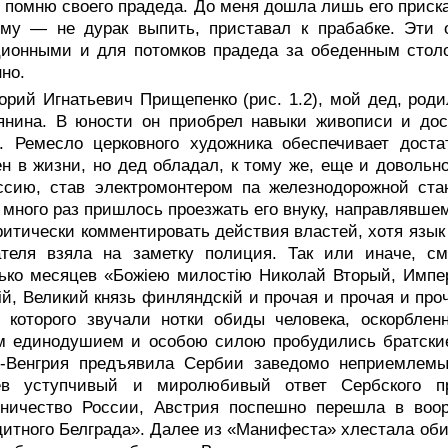
 помню своего прадеда. До меня дошла лишь его присказ
ему — не дурак выпить, приставал к прабабке. Эти
ионными и для потомков прадеда за обеденным столо
но.
орий Игнатьевич Прищепенко (рис. 1.2), мой дед, роди
янина. В юности он приобрел навыки живописи и дос
. Ремесло церковного художника обеспечивает доста
н в жизни, но дед обладал, к тому же, еще и довольн
ссию, став электромонтером па железнодорожной ста
 много раз пришлось проезжать его внуку, направлявшем
ритически комментировать действия властей, хотя язык 
ателя взяла на заметку полиция. Так или иначе, с
ько месяцев «Божiею милостiю Николай Вторый, Импе
iй, Великий князь финляндскiй и прочая и прочая и п
 которого звучали нотки обиды человека, оскорблен
 единодушием и особою силою пробудились братские 
о-Венгрия предъявила Сербии заведомо неприемлемые
ев уступчивый и миролюбивый ответ Сербского пра
дничество России, Австрия поспешно перешла в воор
итного Белграда». Далее из «Манифеста» хлестала оби