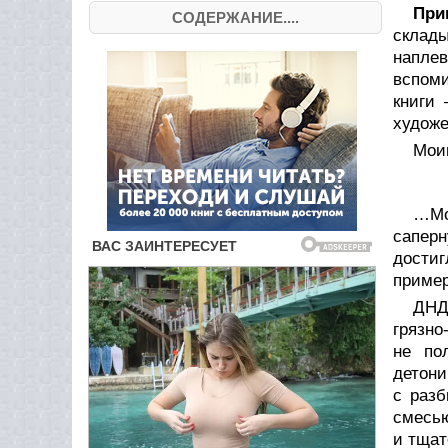
При
СОДЕРЖАНИЕ....
склад
напле
вспоми
книги
художе
Мои
…Мо
саперн
достиг
приме
ДНД
грязно
не по
детони
с раз
смесью
и тщат