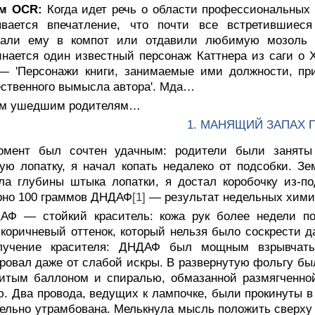
м OCR:
Когда идет речь о области профессиональных и
ывается впечатление, что почти все встретившиес
вали ему в компот или отдавили любимую мозоль 
нается один известный персонаж Каттнера из саги о Х
 — 'Персонажи книги, занимаемые ими должности, п
ственного вымысла автора'. Мда…
м ушедшим родителям…
1. МАНЯЩИЙ ЗАПАХ 
мент был сочтен удачным: родители были заняты 
ую лопатку, я начал копать недалеко от подсобки. Зе
ла глубины штыка лопатки, я достал коробочку из-по
рно 100 граммов ДНДАФ
[1]
— результат недельных хими
АФ — стойкий краситель: кожа рук более недели по
-коричневый оттенок, который нельзя было соскрести д
лучение красителя: ДНДАФ был мощным взрывча
ровал даже от слабой искры. В развернутую фольгу бы
битым баллоном и спиралью, обмазанной размягченно
. Два провода, ведущих к лампочке, были прокинуты в
ельно утрамбована. Мелькнула мысль положить сверху 