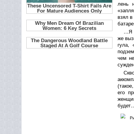
лень 
«запля
взял в
батар
…Я 
же выз
гула,
подзем
чем н
сужден
Скв
акком
(такое
его пр
женщин
будет
Р