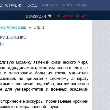
ЕГИСТРАЦИЯ
ВХОД
Я ЧИТАЮ!
МОЙ ПРОФИЛЬ
ДОБАВИТЬ КНИГУ
В ЗАКЛАДКИ
нко Александр
Стр. 1
ПРИЩЕПЕНКО
ТЫ
удливую мозаику явлений физического мира:
ая гидродинамика, кинетика ионов в плотных
в и электроника больших токов, магнитная
азывает, не прибегая к сложному аппарату
 этими явлениями подробно, им же написано
ие для университетов и военных академий
 исторические экскурсы, пронизанные иронией
амкнутого мира военной пауки.