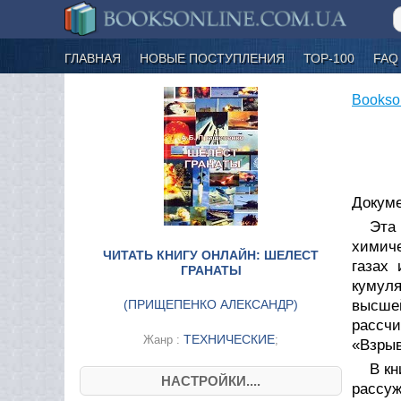
ГЛАВНАЯ
НОВЫЕ ПОСТУПЛЕНИЯ
ТОР-100
FAQ
Bookso
Докуме
Эта
химиче
ЧИТАТЬ КНИГУ ОНЛАЙН: ШЕЛЕСТ
газах
ГРАНАТЫ
кумул
(
ПРИЩЕПЕНКО АЛЕКСАНДР
)
высшей
рассч
ТЕХНИЧЕСКИЕ
Жанр :
;
«Взрыв
В кн
НАСТРОЙКИ....
рассуж