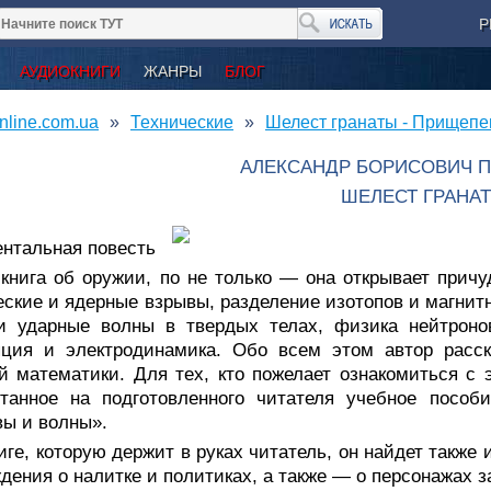
Р
АУДИОКНИГИ
ЖАНРЫ
БЛОГ
nline.com.ua
Технические
Шелест гранаты - Прищепе
АЛЕКСАНДР БОРИСОВИЧ 
ШЕЛЕСТ ГРАНА
нтальная повесть
 книга об оружии, по не только — она открывает прич
ские и ядерные взрывы, разделение изотопов и магнитн
 и ударные волны в твердых телах, физика нейтроно
яция и электродинамика. Обо всем этом автор расск
 математики. Для тех, кто пожелает ознакомиться с
итанное на подготовленного читателя учебное пособ
ы и волны».
иге, которую держит в руках читатель, он найдет также
дения о налитке и политиках, а также — о персонажах з