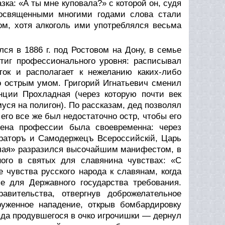
ка: «А ты мне куповала?» с которой он, судя
 освященными многими годами слова стали
м, хотя алкоголь ими употреблялся весьма
лся в 1886 г. под Ростовом на Дону, в семье
тиг профессионального уровня: расписывал
ток и располагает к нежеланию каких-либо
о острым умом. Григорий Игнатьевич сменил
нции Прохладная (через которую почти век
уся на полигон). По рассказам, дед позволял
его все же был недостаточно остр, чтобы его
мена профессии была своевременна: через
раторъ и Самодержецъ Всероссийскiй, Царь
рочая» разразился высочайшим манифестом, в
ного в святых для славянина чувствах: «С
чувства русского народа к славянам, когда
 для Державного государства требования.
вительства, отвергнув доброжелательное
уженное нападение, открыв бомбардировку
да продувшегося в очко игрочишки — дернул