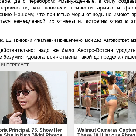
 себе, да с перебором: «Вынужденные, в силу созда
сторожности, мы повелели привести армию и флот
ению Нашему, что принятые меры отнюдь не имеют вр
аться немедленной их отмены и, встретив отказ в э
.
с. 1.2. Григорий Игнатьевич Прищепенко, мой дед. Автопортрет, ак
действительно: надо же было Австро-Встрии уродить
е безумия «домогаться» отмены такой до предела лише