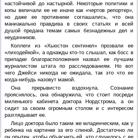
настойчивой до настырной. Некоторые политики и
копы величали ее не иначе как «чертов репортер»,
но даже ее противники соглашались, что она
маниакально правдива в своих статьях и всей
душой предана темам самых безнадежных дел и
неудачников.
Коллеги из «Хьюстон сентинел» прозвали ее
«лиходейкой», а однажды кто-то слышал, как босс в
припадке благорасположения назвал ее лучшим
журналистом штата по расследованиям. Но вот
чего Джейси никогда не ожидала, так это что ее
когда-нибудь назовут мамой.
Она прерывисто вздохнула. Сознание
прояснялось, она обнаружила, что стоит посреди
миленького кабинета доктора Нордстрома, а он
сидит за своим огромным столом и с интересом
разглядывает ее.
Лицо доктора было таким же младенческим, как у
ребенка на картинке за его спиной. Достаточно ли
он опытен, чтобы объяснить ей, что случилось с ее