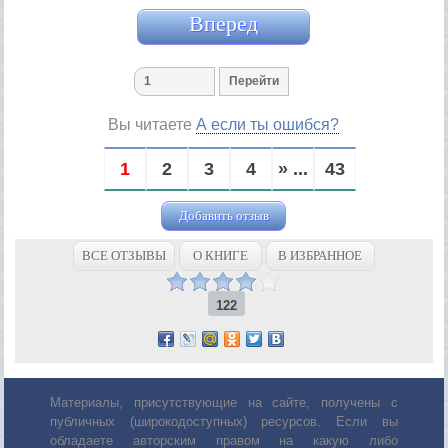
Вперед
Вы читаете
А если ты ошибся?
1
2
3
4
» ...
43
Добавить отзыв
ВСЕ ОТЗЫВЫ
О КНИГЕ
В ИЗБРАННОЕ
122
Материалы, присутствующие на сайте, получены с
публичных (широкодоступных) ресурсов. Если вы
обладаете авторским правом на какую либо