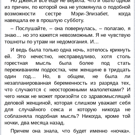
Но Джейси все еще не верила. Что и было одной
из причин, по которой она не упомянула о подобной
возможности сестре Мэри-Элизабет, когда
навещала ее в прошлую субботу.
– Послушайте, – она повернулась, – полагаю, я
знаю… но это кажется невозможным. Я не чувствую
тошноты по утрам ни недомогания. И…
И ведь была только одна ночь, хотелось крикнуть
ей. Это нечестно, несправедливо, хотя столь
горестная мысль была более под стать
переживаниям подростка, чем женщине в тридцать
один год… Но, в общем, не была ли
незапланированная беременность из разряда тех,
что случаются с неосторожными малолетками? И
чего никак не может произойти со здравомыслящей
деловой женщиной, которая слишком уважает себя
для случайного секса и которую никогда не
соблазняла подобная мысль? Никогда, кроме той
ночки, два месяца назад.
Причем она знала, что будет именно «ночка».