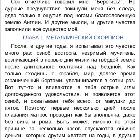
Сон отчётливо говорил мне: “Берегись!”. Но
дурные предчувствия покинули меня без следа,
едва только я ощутил под ногами благословенную
землю Англии. И другие мысли, и другие чувства
заполнили всё существо моё.
ГЛАВА 1. МЕТАЛЛИЧЕСКИЙ СКОРПИОН
После, в другие годы, я испытывал это чувство
много раз: озноб восторга, незримый мучитель,
возникающий в первые дни жизни на твёрдой земле
после длительного болтания над бездной. Как
только сходишь с корабля, мир, долгое время
ограниченный бортами, увеличивается в сотни раз.
Вот тут-то и впиваются в тебя острые иглы
долгожданного удовольствия, и появляется этот
озноб, и охватывает тебя всего, от макушки до
пяток. Поэтому первые несколько дней после
плавания матрос проводит как бы вполпьяна, даже
без вина и рома. Быть может, именно по этой
причине за несколько часов спускаются обычно
деньги, которых другим хватает на годы, в друзья