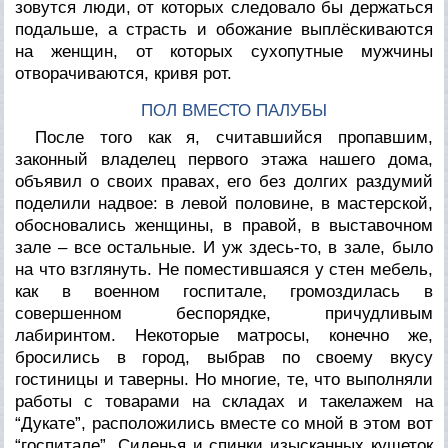
зовутся люди, от которых следовало бы держаться
подальше, а страсть и обожание выплёскиваются
на женщин, от которых сухопутные мужчины
отворачиваются, кривя рот.
ПОЛ ВМЕСТО ПАЛУБЫ
После того как я, считавшийся пропавшим,
законный владелец первого этажа нашего дома,
объявил о своих правах, его без долгих раздумий
поделили надвое: в левой половине, в мастерской,
обосновались женщины, в правой, в выставочном
зале – все остальные. И уж здесь-то, в зале, было
на что взглянуть. Не поместившаяся у стен мебель,
как в военном госпитале, громоздилась в
совершенном беспорядке, причудливым
лабиринтом. Некоторые матросы, конечно же,
бросились в город, выбрав по своему вкусу
гостиницы и таверны. Но многие, те, что выполняли
работы с товарами на складах и такелажем на
“Дукате”, расположились вместе со мной в этом вот
“госпитале”. Сиденья и спинки изысканных кушеток