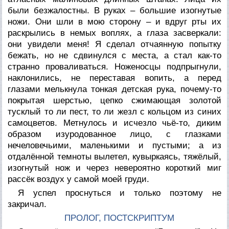
были безжалостны. В руках – большие изогнутые
ножи. Они шли в мою сторону – и вдруг рты их
раскрылись в немых воплях, а глаза засверкали:
они
увидели
меня! Я сделал отчаянную попытку
бежать, но не сдвинулся с места, а стал как-то
странно проваливаться. Ноженосцы подпрыгнули,
наклонились, не переставая вопить, а перед
глазами мелькнула тонкая детская рука, почему-то
покрытая шерстью, цепко сжимающая золотой
тусклый то ли пест, то ли жезл с кольцом из синих
самоцветов. Метнулось и исчезло чьё-то, диким
образом изуродованное лицо, с глазками
нечеловечьими, маленькими и пустыми; а из
отдалённой темноты вылетел, кувыркаясь, тяжёлый,
изогнутый нож и через невероятно короткий миг
рассёк воздух у самой моей груди.
Я успел проснуться и только поэтому не
закричал.
ПРОЛОГ, ПОСТСКРИПТУМ