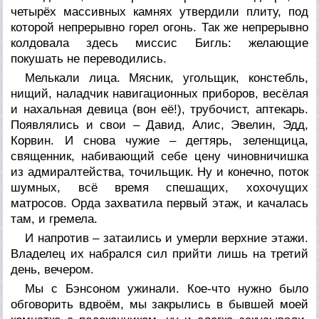
четырёх массивных камнях утвердили плиту, под
которой непрерывно горел огонь. Так же непрерывно
колдовала здесь миссис Бигль: желающие
покушать не переводились.
Мелькали лица. Мясник, угольщик, констебль,
нищий, наладчик навигационных приборов, весёлая
и нахальная девица (вон её!), трубочист, аптекарь.
Появлялись и свои – Давид, Алис, Эвелин, Эдд,
Корвин. И снова чужие – дегтярь, зеленщица,
священник, набивающий себе цену чиновничишка
из адмиралтейства, точильщик. Ну и конечно, поток
шумных, всё время спешащих, хохочущих
матросов. Орда захватила первый этаж, и качалась
там, и гремела.
И напротив – затаились и умерли верхние этажи.
Владелец их набрался сил прийти лишь на третий
день, вечером.
Мы с Бэнсоном ужинали. Кое-что нужно было
обговорить вдвоём, мы закрылись в бывшей моей