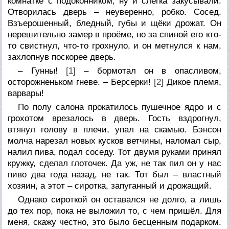
комнатке с подоконником, ну и слегка закусывали.
Отворилась дверь – неуверенно, робко. Сосед.
Взъерошенный, бледный, губы и щёки дрожат. Он
нерешительно замер в проёме, но за спиной его кто-
то свистнул, что-то грохнуло, и он метнулся к нам,
захлопнув поскорее дверь.
– Гунны!
[1]
– бормотал он в опасливом,
осторожненьком гневе. – Берсерки!
[2]
Дикое племя,
варвары!
По полу салона прокатилось пушечное ядро и с
грохотом врезалось в дверь. Гость вздрогнул,
втянул голову в плечи, упал на скамью. Бэнсон
молча нарезал новых кусков ветчины, наломал сыр,
налил пива, подал соседу. Тот двумя руками принял
кружку, сделал глоточек. Да уж, не так пил он у нас
пиво два года назад, не так. Тот был – властный
хозяин, а этот – сиротка, запуганный и дрожащий.
Однако сироткой он оставался не долго, а лишь
до тех пор, пока не выложил то, с чем пришёл. Для
меня, скажу честно, это было бесценным подарком.