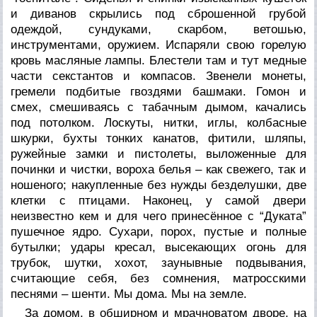
и диванов скрылись под сброшенной грубой
одеждой, сундуками, скарбом, ветошью,
инструментами, оружием. Испаряли свою горелую
кровь масляные лампы. Блестели там и тут медные
части секстантов и компасов. Звенели монеты,
гремели подбитые гвоздями башмаки. Гомон и
смех, смешиваясь с табачным дымом, качались
под потолком. Лоскуты, нитки, иглы, колбасные
шкурки, бухты тонких канатов, фитили, шляпы,
ружейные замки и пистолеты, выложенные для
починки и чистки, вороха белья – как свежего, так и
ношеного; накупленные без нужды безделушки, две
клетки с птицами. Наконец, у самой двери
неизвестно кем и для чего принесённое с “Дуката”
пушечное ядро. Сухари, порох, пустые и полные
бутылки; удары кресал, высекающих огонь для
трубок, шутки, хохот, заунывные подвывания,
считающие себя, без сомнения, матросскими
песнями – шенти. Мы дома. Мы на земле.
За домом, в обширном и мрачноватом дворе, на