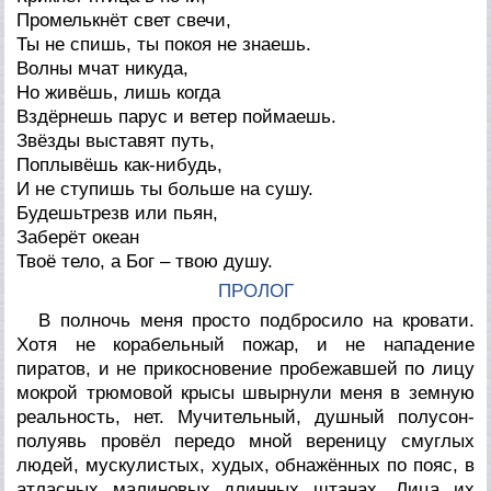
Промелькнёт свет свечи,
Ты не спишь, ты покоя не знаешь.
Волны мчат никуда,
Но живёшь, лишь когда
Вздёрнешь парус и ветер поймаешь.
Звёзды выставят путь,
Поплывёшь как-нибудь,
И не ступишь ты больше на сушу.
Будешьтрезв или пьян,
Заберёт океан
Твоё тело, а Бог – твою душу.
ПРОЛОГ
В полночь меня просто подбросило на кровати.
Хотя не корабельный пожар, и не нападение
пиратов, и не прикосновение пробежавшей по лицу
мокрой трюмовой крысы швырнули меня в земную
реальность, нет. Мучительный, душный полусон-
полуявь провёл передо мной вереницу смуглых
людей, мускулистых, худых, обнажённых по пояс, в
атласных малиновых длинных штанах. Лица их