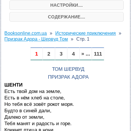
НАСТРОЙКИ....
СОДЕРЖАНИЕ....
Booksonline.com.ua
Исторические приключения
Призрак Адора - Шервуд Том
Стр. 1
1
2
3
4
» ...
111
ТОМ ШЕРВУД
ПРИЗРАК АДОРА
ШЕНТИ
Есть твой дом на земле,
Есть в нём хлеб на столе,
Но тебя всё зовёт рокот моря.
Будто в синей дали,
Далеко от земли,
Тебя манят и радость и горе.
Крикнет птица в ночи,