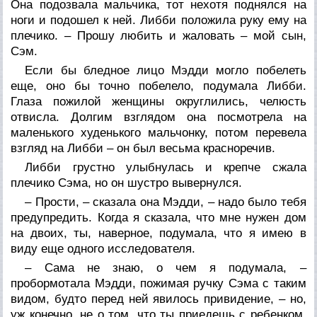
Она подозвала мальчика, тот нехотя поднялся на
ноги и подошел к ней. Либби положила руку ему на
плечико. – Прошу любить и жаловать – мой сын,
Сэм.
Если бы бледное лицо Мэдди могло побелеть
еще, оно бы точно побелело, подумала Либби.
Глаза пожилой женщины округлились, челюсть
отвисла. Долгим взглядом она посмотрела на
маленького худенького мальчонку, потом перевела
взгляд на Либби – он был весьма красноречив.
Либби грустно улыбнулась и крепче сжала
плечико Сэма, но он шустро вывернулся.
– Прости, – сказала она Мэдди, – надо было тебя
предупредить. Когда я сказала, что мне нужен дом
на двоих, ты, наверное, подумала, что я имею в
виду еще одного исследователя.
– Сама не знаю, о чем я подумала, –
пробормотала Мэдди, пожимая ручку Сэма с таким
видом, будто перед ней явилось привидение, – но,
уж конечно, не о том, что ты приедешь с ребенком.