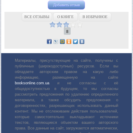
Добавить отзыв
ВСЕ ОТЗЫВЫ
О КНИГЕ
В ИЗБРАННОЕ
8
Материалы, присутствующие на сайте, получены с
публичных (широкодоступных) ресурсов. Если вы
обладаете авторским правом на какую либо
информацию, размещенную на сайте
booksonline.com.ua
и не согласны с её
общедоступностью в будущем, то мы согласны
рассмотреть предложения по удалению определенного
материала, а также обсудить предложения о
договоренностях, разрешающих использовать данный
контент. Мы не отслеживаем действия пользователей,
которые самостоятельно выкладывают источники
текстов, являющиеся объектом вашего авторского
права. Все данные на сайт, загружаются автоматически,