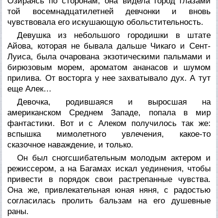
Озираясь по сторонам, она видела город глазами
той восемнадцатилетней девчонки и вновь
чувствовала его искушающую обольстительность.
Девушка из небольшого городишки в штате
Айова, которая не бывала дальше Чикаго и Сент-
Луиса, была очарована экзотическими пальмами и
бирюзовым морем, ароматом ананасов и шумом
прилива. От восторга у нее захватывало дух. А тут
еще Алек…
Девочка, родившаяся и выросшая на
американском Среднем Западе, попала в мир
фантастики. Вот и с Алеком получилось так же:
вспышка мимолетного увлечения, какое-то
сказочное наваждение, и только.
Он был сногсшибательным молодым актером и
режиссером, а на Багамах искал уединения, чтобы
привести в порядок свои растрепанные чувства.
Она же, привлекательная юная няня, с радостью
согласилась пролить бальзам на его душевные
раны.