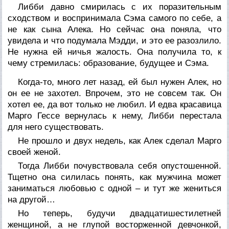
Либби давно смирилась с их поразительным
сходством и воспринимала Сэма самого по себе, а
не как сына Алека. Но сейчас она поняла, что
увидела и что подумала Мэдди, и это ее разозлило.
Не нужна ей ничья жалость. Она получила то, к
чему стремилась: образование, будущее и Сэма.
Когда-то, много лет назад, ей был нужен Алек, но
он ее не захотел. Впрочем, это не совсем так. Он
хотел ее, да вот только не любил. И едва красавица
Марго Гессе вернулась к нему, Либби перестала
для него существовать.
Не прошло и двух недель, как Алек сделал Марго
своей женой.
Тогда Либби почувствовала себя опустошенной.
Тщетно она силилась понять, как мужчина может
заниматься любовью с одной – и тут же жениться
на другой…
Но теперь, будучи двадцатишестилетней
женщиной, а не глупой восторженной девчонкой,