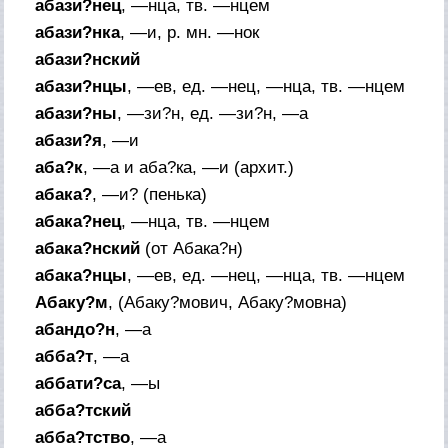
абази?нец
, —нца,
тв.
—нцем
абази?нка
, —и,
р. мн.
—нок
абази?нский
абази?нцы
, —ев,
ед.
—нец, —нца,
тв.
—нцем
абази?ны
, —зи?н,
ед.
—зи?н, —а
абази?я
, —и
аба?к
, —а и аба?ка, —и (
архит.
)
абака?
, —и? (
пенька
)
абака?нец
, —нца,
тв.
—нцем
абака?нский
(
от
Абака?н)
абака?нцы
, —ев,
ед.
—нец, —нца,
тв.
—нцем
Абаку?м
, (Абаку?мович, Абаку?мовна)
абандо?н
, —а
абба?т
, —а
аббати?са
, —ы
абба?тский
абба?тство
, —а