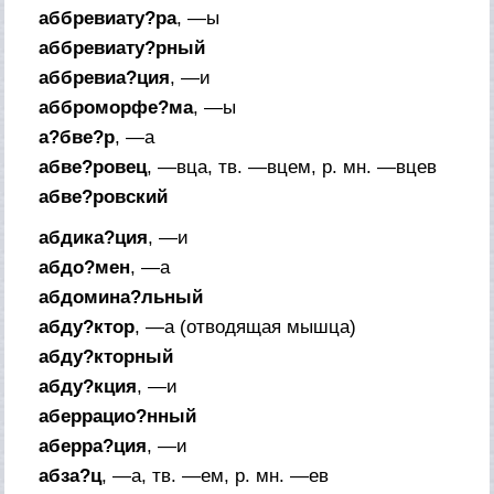
аббревиату?ра
, —ы
аббревиату?рный
аббревиа?ция
, —и
абброморфе?ма
, —ы
а?бве?р
, —а
абве?ровец
, —вца,
тв.
—вцем,
р. мн.
—вцев
абве?ровский
абдика?ция
, —и
абдо?мен
, —а
абдомина?льный
абду?ктор
, —а (
отводящая мышца
)
абду?кторный
абду?кция
, —и
аберрацио?нный
аберра?ция
, —и
абза?ц
, —а,
тв.
—ем,
р. мн.
—ев