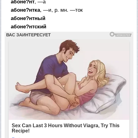
абоне?нт
, —а
абоне?нтка
, —и,
р. мн.
—ток
абоне?нтный
абоне?нтский