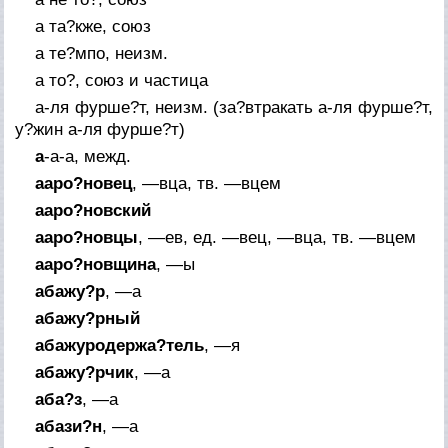
а та?кже, союз
а те?мпо, неизм.
а то?, союз и частица
а-ля фурше?т, неизм. (за?втракать а-ля фурше?т,
у?жин а-ля фурше?т)
а
-а-а,
межд.
ааро?новец
, —вца,
тв.
—вцем
ааро?новский
ааро?новцы
, —ев,
ед.
—вец, —вца,
тв.
—вцем
ааро?новщина
, —ы
абажу?р
, —а
абажу?рный
абажуродержа?тель
, —я
абажу?рчик
, —а
аба?з
, —а
абази?н
, —а