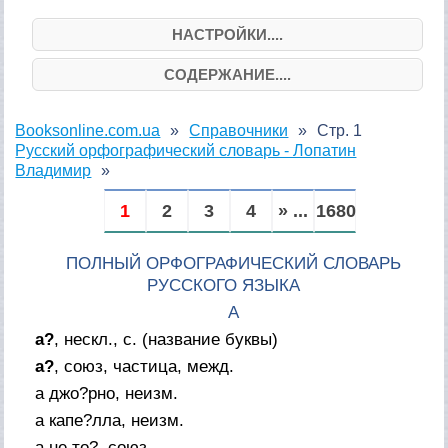
НАСТРОЙКИ....
СОДЕРЖАНИЕ....
Booksonline.com.ua
Справочники
Стр. 1
Русский орфографический словарь - Лопатин
Владимир
1
2
3
4
» ...
1680
ПОЛНЫЙ ОРФОГРАФИЧЕСКИЙ СЛОВАРЬ
РУССКОГО ЯЗЫКА
А
а?
,
нескл., с.
(
название буквы
)
а?
,
союз, частица, межд.
а джо?рно, неизм.
а капе?лла, неизм.
а не то?, союз