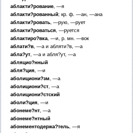
аблакти?рование
, —я
аблакти?рованный
;
кр. ф.
—ан, —ана
аблакти?ровать
, —рую, —рует
аблакти?роваться
, —руется
аблактиро?вка
, —и,
р. мн.
—вок
аблати?в
, —а и абляти?в, —а
абла?ут
, —а и абля?ут, —а
абляцио?нный
абля?ция
, —и
аболициони?зм
, —а
аболициони?ст
, —а
аболициони?стский
аболи?ция
, —и
абонеме?нт
, —а
абонеме?нтный
абонементодержа?тель
, —я