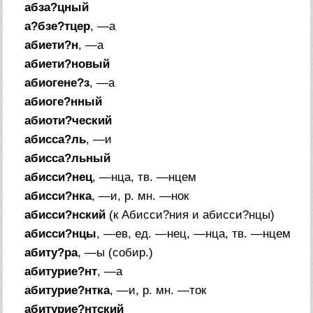
абза?цный
а?бзе?тцер
, —а
абиети?н
, —а
абиети?новый
абиогене?з
, —а
абиоге?нный
абиоти?ческий
абисса?ль
, —и
абисса?льный
абисси?нец
, —нца,
тв.
—нцем
абисси?нка
, —и,
р. мн.
—нок
абисси?нский
(
к
Абисси?ния и абисси?нцы)
абисси?нцы
, —ев,
ед.
—нец, —нца,
тв.
—нцем
абиту?ра
, —ы (
собир.
)
абитурие?нт
, —а
абитурие?нтка
, —и,
р. мн.
—ток
абитурие?нтский