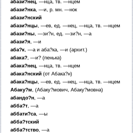
абази?нец
, —нца,
тв.
—нцем
абази?нка
, —и,
р. мн.
—нок
абази?нский
абази?нцы
, —ев,
ед.
—нец, —нца,
тв.
—нцем
абази?ны
, —зи?н,
ед.
—зи?н, —а
абази?я
, —и
аба?к
, —а и аба?ка, —и (
архит.
)
абака?
, —и? (
пенька
)
абака?нец
, —нца,
тв.
—нцем
абака?нский
(
от
Абака?н)
абака?нцы
, —ев,
ед.
—нец, —нца,
тв.
—нцем
Абаку?м
, (Абаку?мович, Абаку?мовна)
абандо?н
, —а
абба?т
, —а
аббати?са
, —ы
абба?тский
абба?тство
, —а