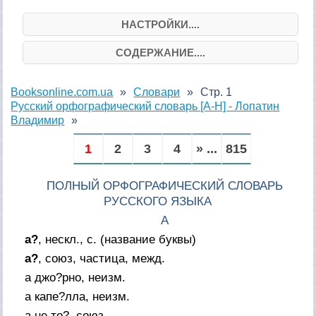
НАСТРОЙКИ....
СОДЕРЖАНИЕ....
Booksonline.com.ua
Словари
Стр. 1
Русский орфографический словарь [А-Н] - Лопатин
Владимир
1
2
3
4
» ...
815
ПОЛНЫЙ ОРФОГРАФИЧЕСКИЙ СЛОВАРЬ
РУССКОГО ЯЗЫКА
А
а?
,
нескл., с.
(
название буквы
)
а?
,
союз, частица, межд.
а джо?рно, неизм.
а капе?лла, неизм.
а не то?, союз