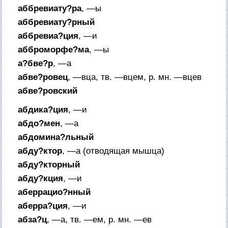
аббревиату?ра
, —ы
аббревиату?рный
аббревиа?ция
, —и
абброморфе?ма
, —ы
а?бве?р
, —а
абве?ровец
, —вца,
тв.
—вцем,
р. мн.
—вцев
абве?ровский
абдика?ция
, —и
абдо?мен
, —а
абдомина?льный
абду?ктор
, —а (
отводящая мышца
)
абду?кторный
абду?кция
, —и
аберрацио?нный
аберра?ция
, —и
абза?ц
, —а,
тв.
—ем,
р. мн.
—ев