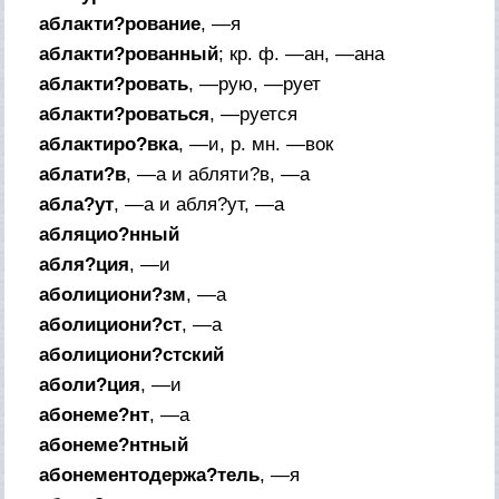
аблакти?рование
, —я
аблакти?рованный
;
кр. ф.
—ан, —ана
аблакти?ровать
, —рую, —рует
аблакти?роваться
, —руется
аблактиро?вка
, —и,
р. мн.
—вок
аблати?в
, —а и абляти?в, —а
абла?ут
, —а и абля?ут, —а
абляцио?нный
абля?ция
, —и
аболициони?зм
, —а
аболициони?ст
, —а
аболициони?стский
аболи?ция
, —и
абонеме?нт
, —а
абонеме?нтный
абонементодержа?тель
, —я