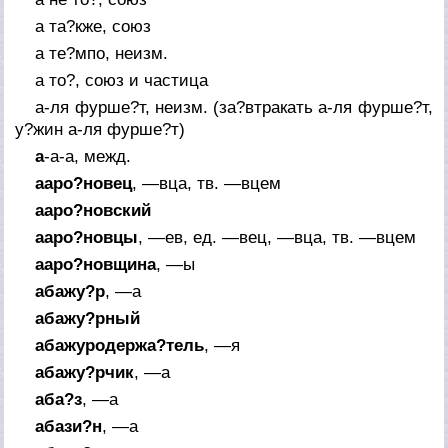
а та?кже, союз
а те?мпо, неизм.
а то?, союз и частица
а-ля фурше?т, неизм. (за?втракать а-ля фурше?т,
у?жин а-ля фурше?т)
а
-а-а,
межд.
ааро?новец
, —вца,
тв.
—вцем
ааро?новский
ааро?новцы
, —ев,
ед.
—вец, —вца,
тв.
—вцем
ааро?новщина
, —ы
абажу?р
, —а
абажу?рный
абажуродержа?тель
, —я
абажу?рчик
, —а
аба?з
, —а
абази?н
, —а