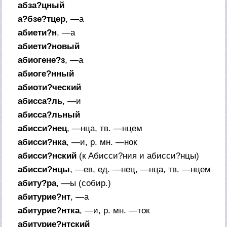
абза?цный
а?бзе?тцер
, —а
абиети?н
, —а
абиети?новый
абиогене?з
, —а
абиоге?нный
абиоти?ческий
абисса?ль
, —и
абисса?льный
абисси?нец
, —нца,
тв.
—нцем
абисси?нка
, —и,
р. мн.
—нок
абисси?нский
(
к
Абисси?ния и абисси?нцы)
абисси?нцы
, —ев,
ед.
—нец, —нца,
тв.
—нцем
абиту?ра
, —ы (
собир.
)
абитурие?нт
, —а
абитурие?нтка
, —и,
р. мн.
—ток
абитурие?нтский