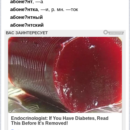
абоне?нт
, —а
абоне?нтка
, —и,
р. мн.
—ток
абоне?нтный
абоне?нтский