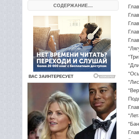
СОДЕРЖАНИЕ....
Глав
Глав
Глав
Глав
Глав
“Ляг
“Три
“Дли
“Ось
“Лис
“Вер
Под
Глав
“Ле
“Бан
Гла