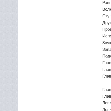
Равн
Волн
Ступ
Друг
Пров
Исп
Звук
Запа
Подс
Глав
Глав
Глав
Глав
Глав
Ловл
Ловл