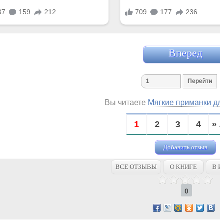
Вперед
Вы читаете
Мягкие приманки д
1
2
3
4
» 
Добавить отзыв
ВСЕ ОТЗЫВЫ
О КНИГЕ
В 
0