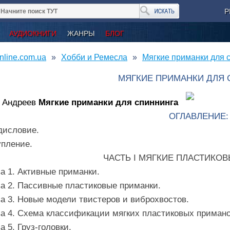
Р
АУДИОКНИГИ
ЖАНРЫ
БЛОГ
nline.com.ua
Хобби и Ремесла
Мягкие приманки для 
МЯГКИЕ ПРИМАНКИ ДЛЯ 
 Андреев
Мягкие приманки
для спиннинга
ОГЛАВЛЕНИЕ:
дисловие.
упление.
ЧАСТЬ I МЯГКИЕ ПЛАСТИКО
а 1. Активные приманки.
а 2. Пассивные пластиковые приманки.
а 3. Новые модели твистеров и виброхвостов.
а 4. Схема классификации мягких пластиковых примано
а 5. Груз-головки.