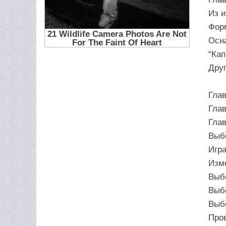
Из и
Форм
Осн
“Кап
Друг
Глав
Глав
Глав
Выб
Игра
Изме
Выбо
Выбо
Выб
Про