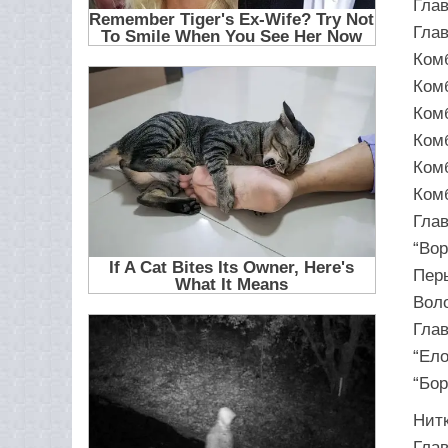
Глав
Глав
Ком
Ком
Ком
Ком
Ком
Ком
Глав
“Вор
Пер
Вол
Глав
“Ел
“Бор
Нитк
Глав