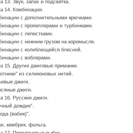
а 13. Звук, запах и подсветка.
а 14. Комбинации.
бинации с дополнительными крючками.
бинации с пропеллерами и турбинками.
бинации с лепестками.
бинации с нижним грузом на коромысле.
бинации с колеблющейся блесной.
бинации с воблерами.
а 15. Другие джиговые приманки.
отники” из силиконовых нитей.
ьевые джиги.
осяные джиги.
а 16. Русские джиги.
очный дождик”.
ода (вабик)”.
и, кембрик, фольга.
а 17. Поролоновые рыбки.