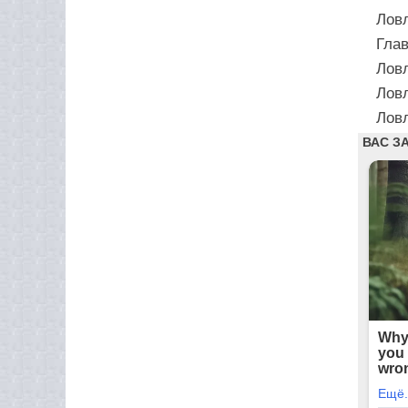
Лов
Глав
Ловл
Ловл
Ловл