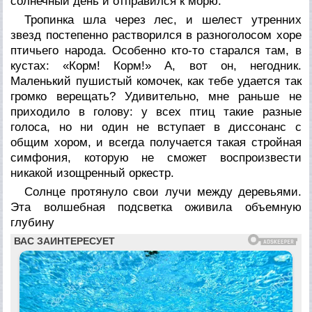
солнечный день и отправился к морю.
Тропинка шла через лес, и шелест утренних
звезд постепенно растворился в разноголосом хоре
птичьего народа. Особенно кто-то старался там, в
кустах: «Корм! Корм!» А, вот он, негодник.
Маленький пушистый комочек, как тебе удается так
громко верещать? Удивительно, мне раньше не
приходило в голову: у всех птиц такие разные
голоса, но ни один не вступает в диссонанс с
общим хором, и всегда получается такая стройная
симфония, которую не сможет воспроизвести
никакой изощренный оркестр.
Солнце протянуло свои лучи между деревьями.
Эта волшебная подсветка оживила объемную
глубину