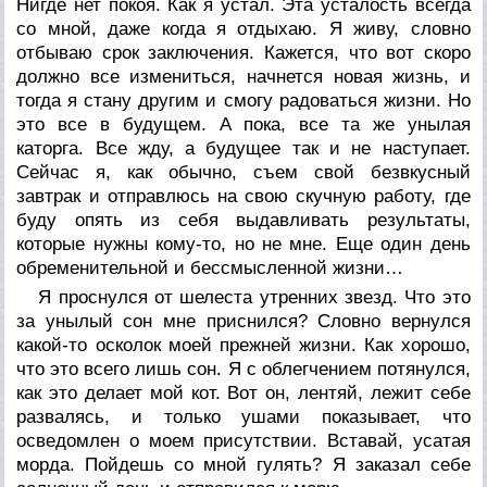
Нигде нет покоя. Как я устал. Эта усталость всегда
со мной, даже когда я отдыхаю. Я живу, словно
отбываю срок заключения. Кажется, что вот скоро
должно все измениться, начнется новая жизнь, и
тогда я стану другим и смогу радоваться жизни. Но
это все в будущем. А пока, все та же унылая
каторга. Все жду, а будущее так и не наступает.
Сейчас я, как обычно, съем свой безвкусный
завтрак и отправлюсь на свою скучную работу, где
буду опять из себя выдавливать результаты,
которые нужны кому-то, но не мне. Еще один день
обременительной и бессмысленной жизни…
Я проснулся от шелеста утренних звезд. Что это
за унылый сон мне приснился? Словно вернулся
какой-то осколок моей прежней жизни. Как хорошо,
что это всего лишь сон. Я с облегчением потянулся,
как это делает мой кот. Вот он, лентяй, лежит себе
развалясь, и только ушами показывает, что
осведомлен о моем присутствии. Вставай, усатая
морда. Пойдешь со мной гулять? Я заказал себе