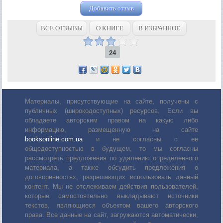
Добавить отзыв
ВСЕ ОТЗЫВЫ
О КНИГЕ
В ИЗБРАННОЕ
24
Материалы, присутствующие на сайте, получены с
публичных (широкодоступных) ресурсов. Если вы
обладаете авторским правом на какую либо
информацию, размещенную на сайте
booksonline.com.ua
и не согласны с её
общедоступностью в будущем, то мы согласны
рассмотреть предложения по удалению определенного
материала, а также обсудить предложения о
договоренностях, разрешающих использовать данный
контент. Мы не отслеживаем действия пользователей,
которые самостоятельно выкладывают источники
текстов, являющиеся объектом вашего авторского
права. Все данные на сайт, загружаются автоматически,