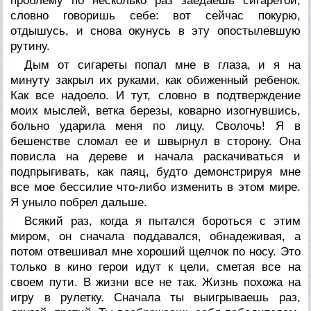
проблему по несколько раз заедаешь сигаретой,
словно говоришь себе: вот сейчас покурю,
отдышусь, и снова окунусь в эту опостылевшую
рутину.
Дым от сигареты попал мне в глаза, и я на
минуту закрыл их руками, как обиженный ребенок.
Как все надоело. И тут, словно в подтверждение
моих мыслей, ветка березы, коварно изогнувшись,
больно ударила меня по лицу. Сволочь! Я в
бешенстве сломал ее и швырнул в сторону. Она
повисла на дереве и начала раскачиваться и
подпрыгивать, как паяц, будто демонстрируя мне
все мое бессилие что-либо изменить в этом мире.
Я уныло побрел дальше.
Всякий раз, когда я пытался бороться с этим
миром, он сначала поддавался, обнадеживая, а
потом отвешивал мне хороший щелчок по носу. Это
только в кино герои идут к цели, сметая все на
своем пути. В жизни все не так. Жизнь похожа на
игру в рулетку. Сначала ты выигрываешь раз,