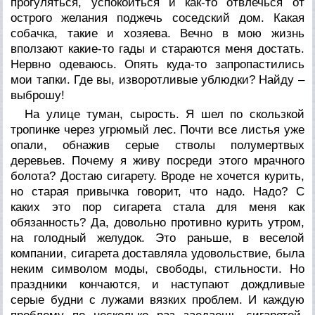
прогуляться, успокоиться и как-то отвлечься от
острого желания поджечь соседский дом. Какая
собачка, такие и хозяева. Вечно в мою жизнь
вползают какие-то гады и стараются меня достать.
Нервно одеваюсь. Опять куда-то запропастились
мои тапки. Где вы, изворотливые ублюдки? Найду –
выброшу!
На улице туман, сырость. Я шел по скользкой
тропинке через угрюмый лес. Почти все листья уже
опали, обнажив серые стволы полумертвых
деревьев. Почему я живу посреди этого мрачного
болота? Достаю сигарету. Вроде не хочется курить,
но старая привычка говорит, что надо. Надо? С
каких это пор сигарета стала для меня как
обязанность? Да, довольно противно курить утром,
на голодный желудок. Это раньше, в веселой
компании, сигарета доставляла удовольствие, была
неким символом моды, свободы, стильности. Но
праздники кончаются, и наступают дождливые
серые будни с лужами вязких проблем. И каждую