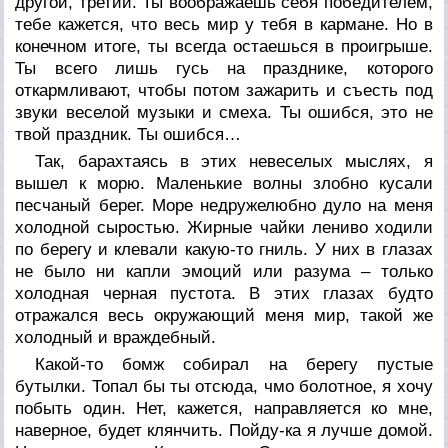
другой, третий. Ты воображаешь себя победителем,
тебе кажется, что весь мир у тебя в кармане. Но в
конечном итоге, ты всегда остаешься в проигрыше.
Ты всего лишь гусь на празднике, которого
откармливают, чтобы потом зажарить и съесть под
звуки веселой музыки и смеха. Ты ошибся, это не
твой праздник. Ты ошибся…
Так, барахтаясь в этих невеселых мыслях, я
вышел к морю. Маленькие волны злобно кусали
песчаный берег. Море недружелюбно дуло на меня
холодной сыростью. Жирные чайки лениво ходили
по берегу и клевали какую-то гниль. У них в глазах
не было ни капли эмоций или разума – только
холодная черная пустота. В этих глазах будто
отражался весь окружающий меня мир, такой же
холодный и враждебный.
Какой-то бомж собирал на берегу пустые
бутылки. Топал бы ты отсюда, чмо болотное, я хочу
побыть один. Нет, кажется, направляется ко мне,
наверное, будет клянчить. Пойду-ка я лучше домой.