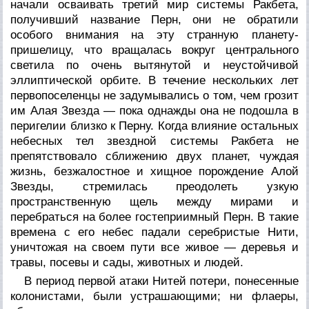
начали осваивать третий мир системы Ракбета,
получивший название Перн, они не обратили
особого внимания на эту странную планету-
пришелицу, что вращалась вокруг центрального
светила по очень вытянутой и неустойчивой
эллиптической орбите. В течение нескольких лет
первопоселенцы не задумывались о том, чем грозит
им Алая Звезда — пока однажды она не подошла в
перигелии близко к Перну. Когда влияние остальных
небесных тел звездной системы Ракбета не
препятствовало сближению двух планет, чуждая
жизнь, безжалостное и хищное порождение Алой
Звезды, стремилась преодолеть узкую
пространственную щель между мирами и
перебраться на более гостеприимный Перн. В такие
времена с его небес падали серебристые Нити,
уничтожая на своем пути все живое — деревья и
травы, посевы и сады, животных и людей.
В период первой атаки Нитей потери, понесенные
колонистами, были устрашающими; ни флаеры,