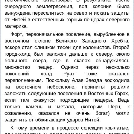
очередного землетрясения, вся колония была
вынуждена переселиться на север и искать защиты
от Нитей в естественных горных пещерах северного
материка.
Форт, первоначальное поселение, вырубленное в
восточном склоне Великого Западного Хребта,
вскоре стал слишком тесен для колонистов. Второй
город-холд был заложен дальше к северу, около
большого озера, где в скалах обнаружилось
множество пещер. Однако через несколько
поколений холд Руат тоже оказался
переполненным. Поскольку Алая Звезда восходила
на восточном небосклоне, периниты решили
заложить следующие поселения в Восточных Горах,
если там окажутся подходящие пещеры. Ведь
только камень и металл, (которым Перн, к
сожалению, оказался не очень богат) могли
защитить от обжигающих ударов Нитей.
К тому времени в процессе селекции крылатые,