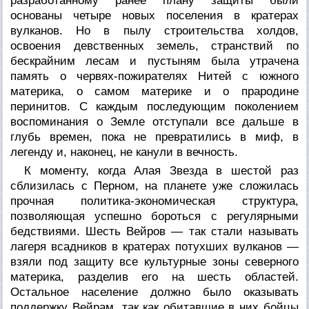
разработанному ранее плану защиты были
основаны четыре новых поселения в кратерах
вулканов. Но в пылу строительства холдов,
освоения девственных земель, странствий по
бескрайним лесам и пустыням была утрачена
память о червях-пожирателях Нитей с южного
материка, о самом материке и о прародине
перинитов. С каждым последующим поколением
воспоминания о Земле отступали все дальше в
глубь времен, пока не превратились в миф, в
легенду и, наконец, не канули в вечность.
К моменту, когда Алая Звезда в шестой раз
сблизилась с Перном, на планете уже сложилась
прочная политика-экономическая структура,
позволяющая успешно бороться с регулярными
бедствиями. Шесть Вейров — так стали называть
лагеря всадников в кратерах потухших вулканов —
взяли под защиту все культурные зоны северного
материка, разделив его на шесть областей.
Остальное население должно было оказывать
поддержку Вейрам, так как обитавшие в них бойцы