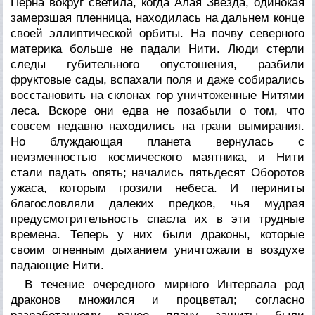
Перна вокруг светила, когда Алая Звезда, одинокая
замерзшая пленница, находилась на дальнем конце
своей эллиптической орбиты. На почву северного
материка больше не падали Нити. Люди стерли
следы губительного опустошения, разбили
фруктовые сады, вспахали поля и даже собирались
восстановить на склонах гор уничтоженные Нитями
леса. Вскоре они едва не позабыли о том, что
совсем недавно находились на грани вымирания.
Но блуждающая планета вернулась с
неизменностью космического маятника, и Нити
стали падать опять; начались пятьдесят Оборотов
ужаса, которым грозили небеса. И периниты
благословляли далеких предков, чья мудрая
предусмотрительность спасла их в эти трудные
времена. Теперь у них были драконы, которые
своим огненным дыханием уничтожали в воздухе
падающие Нити.
В течение очередного мирного Интервала род
драконов множился и процветал; согласно