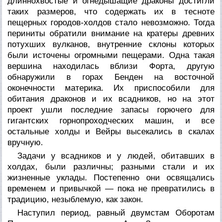
длиннохвостые и огнедышащие драконы достигли
таких размеров, что содержать их в тесноте
пещерных городов-холдов стало невозможно. Тогда
периниты обратили внимание на кратеры древних
потухших вулканов, внутренние склоны которых
были источены огромными пещерами. Одна такая
вершина находилась вблизи Форта, другую
обнаружили в горах Бенден на восточной
оконечности материка. Их приспособили для
обитания драконов и их всадников, но на этот
проект ушли последние запасы горючего для
гигантских горнопроходческих машин, и все
остальные холды и Вейры высекались в скалах
вручную.
Задачи у всадников и у людей, обитавших в
холдах, были различны; разными стали и их
жизненные уклады. Постепенно они освящались
временем и привычкой — пока не превратились в
традицию, незыблемую, как закон.
Наступил период, равный двумстам Оборотам