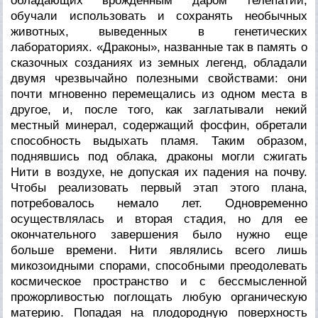
обладающих врожденным даром телепатии,
обучали использовать и сохранять необычных
животных, выведенных в генетических
лабораториях. «Драконы», названные так в память о
сказочных созданиях из земных легенд, обладали
двумя чрезвычайно полезными свойствами: они
почти мгновенно перемещались из одном места в
другое, и, после того, как заглатывали некий
местный минерал, содержащий фосфин, обретали
способность выдыхать пламя. Таким образом,
поднявшись под облака, драконы могли сжигать
Нити в воздухе, не допуская их падения на почву.
Чтобы реализовать первый этап этого плана,
потребовалось немало лет. Одновременно
осуществлялась и вторая стадия, но для ее
окончательного завершения было нужно еще
больше времени. Нити являлись всего лишь
микозоидными спорами, способными преодолевать
космическое пространство и с бессмысленной
прожорливостью поглощать любую органическую
материю. Попадая на плодородную поверхность