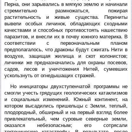
Перна, они зарывались в мягкую землю и начинали
стремительно размножаться, пожирая
растительность и живые существа. Периниты
вывели особых личинок, обладающих сходными
качествами и способных противостоять нашествию
паразитов, и внесли их в почву южного материка. В
соответствии с первоначальным планом
предполагалось, что драконы будут сжигать Нити в
воздухе, защищая жилища и скот колонистов;
личинки же предназначались для охраны посевов,
садов, лесов и уничтожения Нитей, сумевших
ускользнуть от огнедышащих стражей.
Но инициаторы двухступенчатой программы не
смогли учесть грядущих геологических катаклизмов
и социальных изменений. Южный континент, на
котором высадились пришельцы с Земли, теплый,
плодородный, обширный и на первый взгляд более
привлекательный, чем суровые северные земли,
оказался небезопасным; его сотрясали
тектонические катастрофы. В результате, после