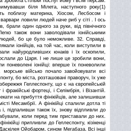
ка зробила стільки послуг йому і всім персам.
зимувавши біля Мілета, наступного року(1)
ть поблизу материка, Хіосом, Лесбосом і
варвари ловили людей наче риб у сіті . І ось
, брали один одного за руки, від північного
Легко також вони заволодівали іонійськими
 людей, бо це було неможливе.
32. Справді,
якали іонійців, на той час, коли виступили в
рали найуродливіших юнаків і їх оскопили,
ослали до Царя. І не лише це зробили вони,
ли поневолені іонійці: вперше їх поневолили
, морське військо почало завойовувати всі
онту, бо міста, розташовані праворуч, їх уже
узбережжя Геллеспонту, що є на європейській
 і фракійські фортеці, і Селімбрія, і Візантій.
и чекати на прибуття фінікійців, але залишивши
істі Месамбрії. А фінікійці спалили дотла ті
а і, підпаливши також їх, знову відпливли до
рабували, коли перед тим приставали до них.
фінікійці припливли до Геллеспонту, кізікенці
Даскілея Ойобаром, сином Мегабаза. Всі інші