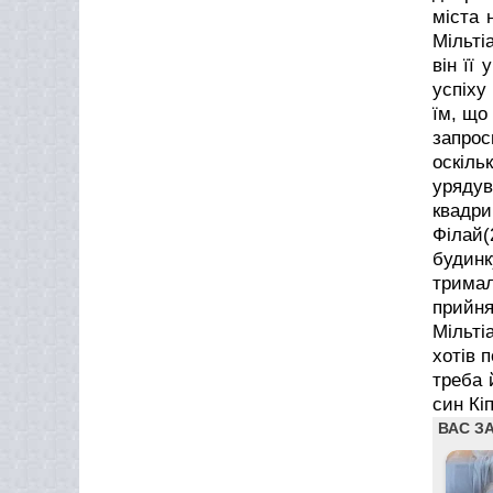
міста 
Мільті
він її
успіху
їм, що
запрос
оскіль
урядув
квадри
Філай(
будинк
тримал
прийня
Мільті
хотів 
треба 
син Кі