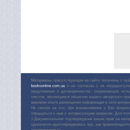
Материалы, присутствующие на сайте, получены с пуб
booksonline.com.ua
и не согласны с её общедоступн
предложения о договоренностях, разрешающих испо
текстов, являющиеся объектом вашего авторского пра
мировом опыте размещения информации в сети интерн
Не смотря на это, при возникновении у Вас вопро
обращаться к нам с интересующим запросом. Для этог
1.Документальное подтверждение ваших прав на мате
однозначно идентифицировать вас, как правообладате
откорректировать.