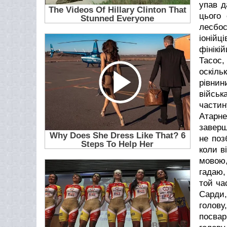
упав д
цього 
лесбос
іонійц
фінікі
Тасос,
оскіль
рівнин
військ
частин
Атарне
заверш
не поз
коли в
мовою,
гадаю,
той ча
Сарди,
голову
посвар