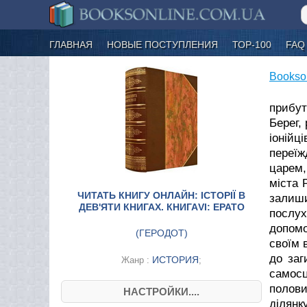
ГЛАВНАЯ
НОВЫЕ ПОСТУПЛЕНИЯ
ТОР-100
FAQ
Bookso
прибут
Берег,
іонійц
переїж
царем,
міста 
ЧИТАТЬ КНИГУ ОНЛАЙН: ІСТОРІЇ В
залиши
ДЕВ'ЯТИ КНИГАХ. КНИГАVI: ЕРАТО
послух
допомо
(
ГЕРОДОТ
)
своїм 
до заг
ИСТОРИЯ
Жанр :
;
самос
полови
НАСТРОЙКИ....
ділянк