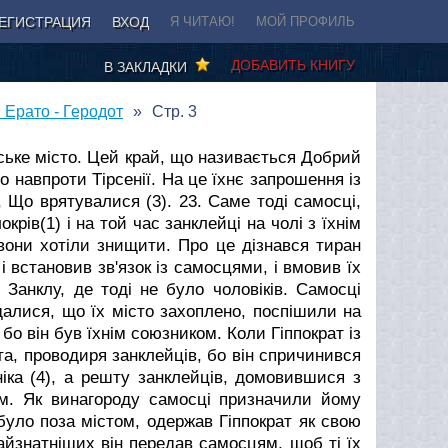
ЕГИСТРАЦИЯ
ВХОД
Я ЧИТАЮ!
МОЙ ПРОФИЛЬ
ДОБАВИТЬ КНИГУ
В ЗАКЛАДКИ
I: Ерато - Геродот
Стр. 3
йське місто. Цей край, що називається Добрий
що навпроти Тірсенії. На це їхнє запрошення із
, Що врятувалися (3).
23. Саме тоді самосці,
рів(1) і на той час занклейці на чолі з їхнім
е вони хотіли знищити. Про це дізнався тиран
 і встановив зв'язок із самосцями, і вмовив їх
анклу, де тоді не було чоловіків. Самосці
далися, що їх місто захоплено, поспішили на
 бо він був їхнім союзником. Коли Гіппократ із
іта, проводиря занклейців, бо він спричинився
Ініка (4), а решту занклейців, домовившися з
м. Як винагороду самосці призначили йому
 було поза містом, одержав Гіппократ як свою
найзнатніших він передав самосцям, щоб ті їх