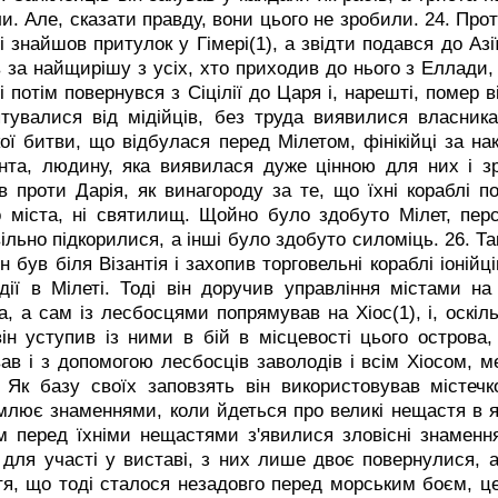
ли. Але, сказати правду, вони цього не зробили.
24. Прот
а і знайшов притулок у Гімері(1), а звідти подався до А
 за найщирішу з усіх, хто приходив до нього з Еллади,
ї і потім повернувся з Сіцілії до Царя і, нарешті, помер 
ятувалися від мідійців, без труда виявилися власника
ої битви, що відбулася перед Мілетом, фінікійці за н
нта, людину, яка виявилася дуже цінною для них і зр
в проти Дарія, як винагороду за те, що їхні кораблі 
о міста, ні святилищ. Щойно було здобуто Мілет, перс
ільно підкорилися, а інші було здобуто силоміць.
26. Та
ін був біля Візантія і захопив торговельні кораблі іоній
дії в Мілеті. Тоді він доручив управління містами на
а, а сам із лесбосцями попрямував на Хіос(1), і, оскіл
він уступив із ними в бій в місцевості цього острова
ав і з допомогою лесбосців заволодів і всім Хіосом, м
 Як базу своїх заповзять він використовував містечко
млює знаменнями, коли йдеться про великі нещастя в як
м перед їхніми нещастями з'явилися зловісні знамен
 для участі у виставі, з них лише двоє повернулися, а
я, що тоді сталося незадовго перед морським боєм, це 