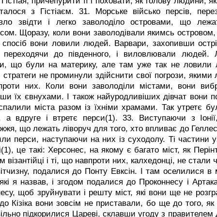
 Гістіая, причепурити її і поховати, як голову людини, я
талося з Гістіаєм.
31. Морське військо персів, пере
ивло звідти і легко заволоділо островами, що лежа
сом. Щоразу, коли вони заволодівали якимсь островом, 
 спосіб вони ловили людей. Варвари, захопивши острів
а переходячи до південного, і виловлювали людей.
и, що були на материку, але там уже так не ловили
і стратеги не проминули здійснити свої погрози, якими л
проти них. Коли вони заволоділи містами, вони виб
ши їх євнухами. І також найуродливіших дівчат вони п
спалили міста разом із їхніми храмами. Так утретє бу
і, а вдруге і втретє перси(1).
33. Виступаючи з Іонії
жжя, що лежать ліворуч для того, хто впливає до Геллесп
или перси, наступаючи на них із суходолу. Ті частини 
(1), це такі: Херсонес, на якому є багато міст, як Перінт
ам візантійці і ті, що навпроти них, калхедонці, не стал
ітчизну, подалися до Понту Евксін. І там оселилися в м
 які я назвав, і згодом подалися до Проконнесу і Артак
есу, щоб зруйнувати і решту міст, які вони ще не розг
до Кізіка вони зовсім не приставали, бо ще до того, як 
ільно підкорилися Цареві, склавши угоду з правителем 