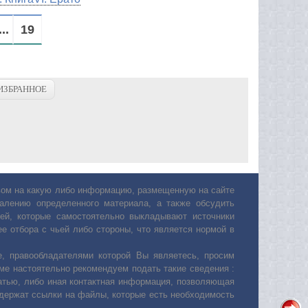
...
19
ИЗБРАННОЕ
авом на какую либо информацию, размещенную на сайте
лению определенного материала, а также обсудить
ей, которые самостоятельно выкладывают источники
е отбора с чьей либо стороны, что является нормой в
, правообладателями которой Вы являетесь, просим
ьме настоятельно рекомендуем подать такие сведения :
атью, либо иная контактная информация, позволяющая
одержат ссылки на файлы, которые есть необходимость