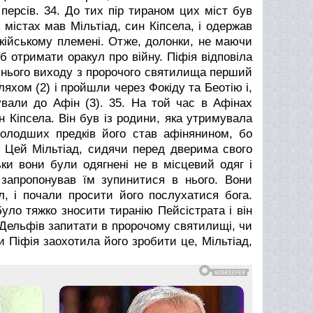
персів.
34. До тих пір тираном цих міст був
 містах мав Мільтіад, син Кіпсела, і одержав
акійському племені. Отже, долонки, не маючи
об отримати оракул про війну. Піфія відповіла
я їхнього виходу з пророчого святилища перший
хом (2) і пройшли через Фокіду та Беотію і,
ували до Афін (3).
35. На той час в Афінах
н Кіпсела. Він був із родини, яка утримувала
молодших предків його став афінянином, бо
. Цей Мільтіад, сидячи перед дверима свого
ьки вони були одягнені не в місцевий одяг і
 запропонував їм зупинитися в нього. Вони
л, і почали просити його послухатися бога.
уло тяжко зносити тиранію Пейсістрата і він
о Дельфів запитати в пророчому святилищі, чи
ли Піфія заохотила його зробити це, Мільтіад,