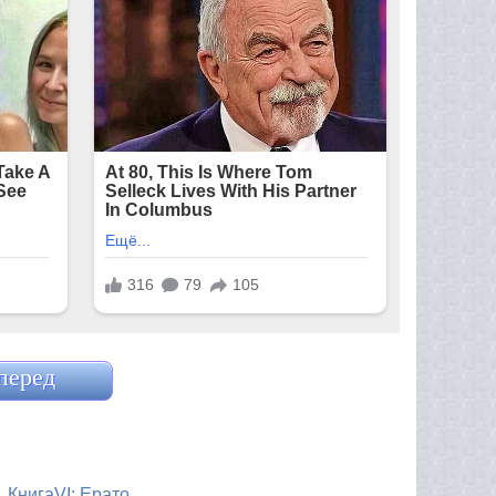
перед
х. КнигаVI: Ерато