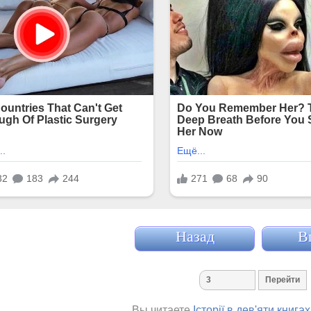
Назад
В
Вы читаете
Історії в дев'яти книга