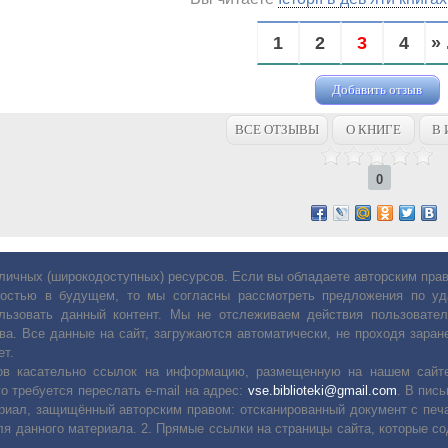
1
2
3
4
» 
Добавить отзыв
ВСЕ ОТЗЫВЫ
О КНИГЕ
В 
0
личных (широкодоступных) ресурсов. Если вы обладаете авторским пр
остью в будущем, то мы согласны рассмотреть предложения по уда
льзовать данный контент. Мы не отслеживаем действия пользовател
ва. Все данные на сайт, загружаются автоматически, не проходя заране
ет.
сов касательно ссылок на информацию, размещенную на нашем сайте
о требуется переслать е-mail на адрес:
vse.biblioteki@gmail.com
. В пис
риал, защищённый авторским правом: отсканированный документ с печ
ля данного материала. 2. Прямые ссылки на страницы сайта, которые с