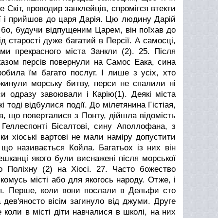
е Скіт, проводир занклейців, спромігся втекти
зії і прийшов до царя Дарія. Цю людину Дарій
 бо, будучи відпущеним Царем, він поїхав до
від старості дуже багатий в Персії. А самосці,
ми прекрасного міста Занкли (2).
25. Після
аказом персів повернули на Самос Еака, сина
обила їм багато послуг. І лише з усіх, хто
покинули морську битву, перси не спалили ні
и одразу завоювали і Карію(1). Деякі міста
кі тоді відбулися події. До мілетянина Гістіая,
ців, що поверталися з Понту, дійшла відомість
 Геллеспонті Бісалтові, сину Аполлофана, з
ьки хіоські вартові не мали наміру допустити
, що називається Койла. Багатьох із них він
ешканці якого були виснажені після морської
 Поліхну (2) на Хіосі.
27. Часто божество
омусь місті або для якогось народу. Отже, і
ня. Перше, коли вони послали в Дельфи сто
 дев'яносто вісім загинуло від джуми. Друге
коли в місті діти навчалися в школі, на них