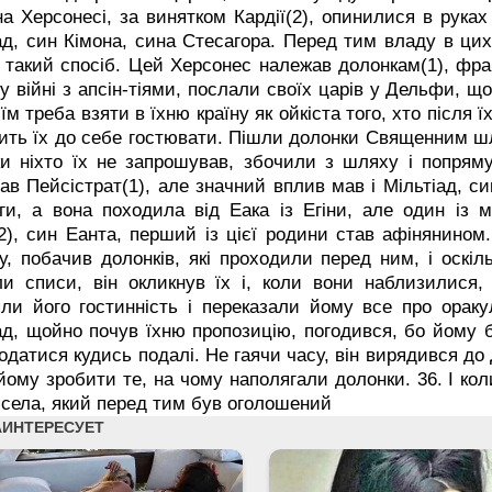
на Херсонесі, за винятком Кардії(2), опинилися в руках 
ад, син Кімона, сина Стесагора. Перед тим владу в цих
 у такий спосіб. Цей Херсонес належав долонкам(1), фр
 у війні з апсін-тіями, послали своїх царів у Дельфи, щ
 їм треба взяти в їхню країну як ойкіста того, хто післ
ить їх до себе гостювати. Пішли долонки Священним шля
ки ніхто їх не запрошував, збочили з шляху і попрям
ав Пейсістрат(1), але значний вплив мав і Мільтіад, си
ги, а вона походила від Еака із Егіни, але один із 
2), син Еанта, перший із цієї родини став афінянином
у, побачив долонків, які проходили перед ним, і оскіл
и списи, він окликнув їх і, коли вони наблизилися,
ли його гостинність і переказали йому все про ораку
ад, щойно почув їхню пропозицію, погодився, бо йому б
податися кудись подалі. Не гаячи часу, він вирядився д
йому зробити те, на чому наполягали долонки.
36. І ко
псела, який перед тим був оголошений