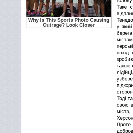
голову
Таке с
відпл
Тенедо
у який
берег
містам
перськ
похід 
зробив
також 
лідійц
узбере
підкор
стороні
Тоді т
свою в
міста,
Херсон
Проте 
добров