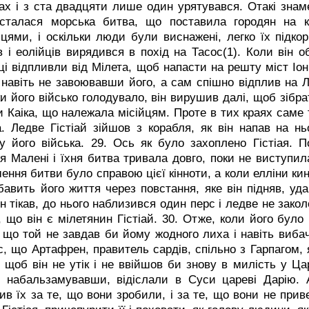
ах і з ста двадцяти лише один урятувався. Отакі знаме
сталася морська битва, що поставила городян на ко
цями, і оскільки люди були виснажені, легко їх підкор
ів і еолійців вирядився в похід на Тасос(1). Коли він 
йці відпливли від Мілета, щоб напасти на решту міст Іоні
 навіть не завоювавши його, а сам спішно відплив на Ле
ки його військо голодувало, він вирушив далі, щоб зібра
и Каіка, що належала місійцям. Проте в тих краях саме 
а. Ледве Гістіай зійшов з корабля, як він напав на н
у його війська.
29. Ось як було захоплено Гістіая. П
я Малені і їхня битва тривала довго, поки не виступила 
ення битви було справою цієї кінноти, а коли елліни кин
бавить його життя через повстання, яке він підняв, уд
ін тікав, до нього наблизився один перс і ледве не закол
 що він є мілетянин Гістіай.
30. Отже, коли його було 
 що той не завдав би йому жодного лиха і навіть виба
с, що Артафрен, правитель сардів, спільно з Гарпагом, 
 щоб він не утік і не ввійшов би знову в милість у Ца
, набальзамувавши, відіслали в Суси цареві Дарію.
ив їх за те, що вони зробили, і за те, що вони не прив