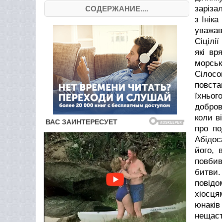
заріза
СОДЕРЖАНИЕ....
з Інік
уважав
Сіцілі
які вр
морськ
Сілосо
повста
їхньог
добров
коли в
про по
Абідос
його, 
повбив
битви.
повідо
хіосця
юнаків
нещаст