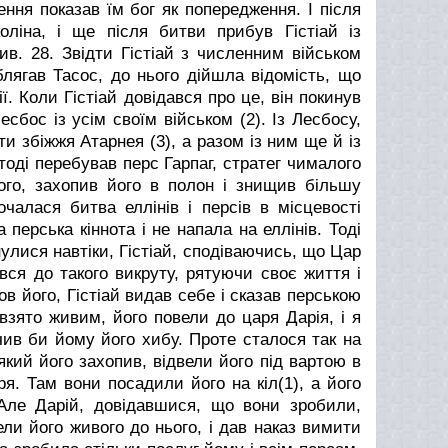
ння показав їм бог як попередження. І після
ліна, і ще після битви прибув Гістіай із
ив.
28. Звідти Гістіай з численним військом
облягав Тасос, до нього дійшла відомість, що
ї. Коли Гістіай довідався про це, він покинув
сбос із усім своїм військом (2). Із Лесбосу,
ти збіжжя Атарнея (3), а разом із ним ще й із
тоді перебував перс Гарпаг, стратег чималого
ього, захопив його в полон і знищив більшу
очалася битва еллінів і персів в місцевості
перська кіннота і не напала на еллінів. Тоді
улися навтіки, Гістіай, сподіваючись, що Цар
ався до такого викруту, рятуючи своє життя і
ов його, Гістіай видав себе і сказав перською
взято живим, його повели до царя Дарія, і я
чив би йому його хибу. Проте сталося так на
який його захопив, відвели його під вартою в
ря. Там вони посадили його на кіл(1), а його
 Але Дарій, довідавшися, що вони зробили,
ели його живого до нього, і дав наказ вимити