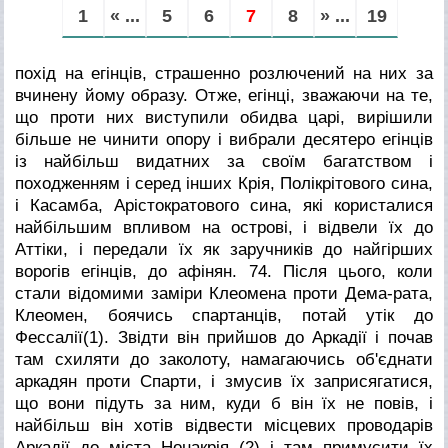
1
« ...
5
6
7
8
» ...
19
похід на егінців, страшенно розлючений на них за
вчинену йому образу. Отже, егінці, зважаючи на те,
що проти них виступили обидва царі, вирішили
більше не чинити опору і вибрали десятеро егінців
із найбільш видатних за своїм багатством і
походженням і серед інших Крія, Полікрітового сина,
і Касамба, Арістократового сина, які користалися
найбільшим впливом на острові, і відвели їх до
Аттіки, і передали їх як заручників до найгірших
ворогів егінців, до афінян.
74. Після цього, коли
стали відомими заміри Клеомена проти Дема-рата,
Клеомен, боячись спартанців, потай утік до
Фессалії(1). Звідти він прийшов до Аркадії і почав
там схиляти до заколоту, намагаючись об'єднати
аркадян проти Спарти, і змусив їх заприсягатися,
що вони підуть за ним, куди б він їх не повів, і
найбільш він хотів відвести місцевих проводарів
Аркадії до міста Нонакрія (2) і там примусити їх