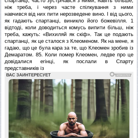
спартанці, часто зустрічався з ними, навіть більше,
ніж треба, і через часте спілкування з ними
навчився від них пити нерозведене вино. І від цього,
як гадають спартанці, виникло його божевілля. 1
відтоді, коли доводиться комусь випити більш, ніж
треба, кажуть: «Вихиляй як скіф». Так це подають
спартанці, як це сталося з Клеоменом. Як на мене, я
гадаю, що це була кара за те, що Клеомен зробив із
Демаратом.
85. Коли помер Клеомен, ледве про це
довідалися егінці, як послали в Спарту
представників із