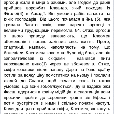
аргосці жили в мирі з рабами, але згодом до рабів
прийшов ворожбит Клеандр, який походив із
Фігалеї(4) в Аркадії. Він умовив рабів напасти на
їхніх господарів. Від цього почалася війна (5), яка
тривала багато років, поки нарешті аргосці з
великими труднощами перемогли.
84. Отже, аргосці
з цього приводу запевняють, що Клеомен
збожеволів і погано закінчив своє життя. Проте,
спартанці, навпаки, наполягають на тому, що
божевілля Клеомена зовсім не було від бога, але він
заприятелював із скіфами і навчився пити
нерозведене вино(1) через це збожеволів. Отже,
скіфи-кочовики після нападу Дарія на їхню країну
хотіли за всяку ціну помститися на ньому і послали
людей до Спарти, щоб скласти союз із такою
умовою, що вони зобов'язуються, ідучи вздовж ріки
Фасш, вдертися в країну мідійців, а спартанців вони
просили пройти до середини країни від Ефеса і
потім зустрітися з ними і спільно почати наступ.
Коли для цього прийшли скіфи, Клеомен, як кажуть