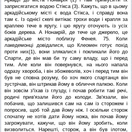
заприсягатися водою Стікса (3). Кажуть, що в цьому
аркадійському місті є вода Стікса, і справді вона
там є. Із однієї скелі витікає трохи води і крапля за
краплею тече в яругу, і цю яругу оточують із усіх
боків дерева. А Нонакрій, де тече це джерело, це
аркадійське місто поблизу Фенея.
75. Коли
лакедемонці довідалися, що Клеомен готує похід
проти них(1), вони злякалися і покликали його до
Спарти, де він мав би ту саму владу, що і перед
тим. Але коли він повернувся, на нього напала
одразу хвороба, і він збожеволів, хоч і перед тим він
був не сповна розуму, бо хоч якого спартанця він
зустрічав, він штрикав йому в обличчя палкою. Коли
він зовсім з'їхав із глузду, і почав робити такі речі,
родичі прив'язали його до колоди. Зв'язали, він
побачив, що залишився сам на сам із сторожем і
попросив, щоб той дав йому ніж. І оскільки сторож
спочатку не хотів дати йому ножа, він почав йому
загрожувати, кажучи, що він йому зробить, коли
визволиться. Нарешті, сторож, а він був ілотом,