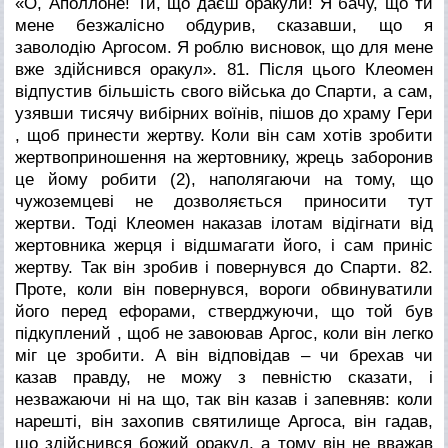
«О, Аполлоне! Ти, що даєш оракули! Я бачу, що ти
мене безжалісно обдурив, сказавши, що я
заволодію Аргосом. Я роблю висновок, що для мене
вже здійснився оракул».
81. Після цього Клеомен
відпустив більшість свого війська до Спарти, а сам,
узявши тисячу вибірних воїнів, пішов до храму Гери
, щоб принести жертву. Коли він сам хотів зробити
жертвоприношення на жертовнику, жрець заборонив
це йому робити (2), наполягаючи на тому, що
чужоземцеві не дозволяється приносити тут
жертви. Тоді Клеомен наказав ілотам відігнати від
жертовника жерця і відшмагати його, і сам приніс
жертву. Так він зробив і повернувся до Спарти.
82.
Проте, коли він повернувся, вороги обвинуватили
його перед ефорами, стверджуючи, що той був
підкуплений , щоб не завоював Аргос, коли він легко
міг це зробити. А він відповідав – чи брехав чи
казав правду, не можу з певністю сказати, і
незважаючи ні на що, так він казав і запевняв: коли
нарешті, він захопив святилище Аргоса, він гадав,
що здійснився божий оракул, а тому він не вважав