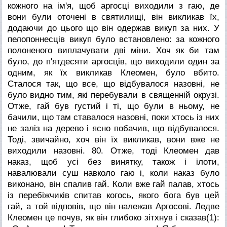
кожного на ім'я, щоб аргосці виходили з гаю, де
вони були оточені в святилищі, він викликав їх,
додаючи до цього що він одержав викуп за них. У
пелопоннесців викуп було встановлено: за кожного
полоненого виплачувати дві міни. Хоч як би там
було, до п'ятдесяти аргосців, що виходили один за
одним, як їх викликав Клеомен, було вбито.
Сталося так, що все, що відбувалося назовні, не
було видно тим, які перебували в священній окрузі.
Отже, гай був густий і ті, що були в ньому, не
бачили, що там ставалося назовні, поки хтось із них
не заліз на дерево і ясно побачив, що відбувалося.
Тоді, звичайно, хоч він їх викликав, вони вже не
виходили назовні.
80. Отже, тоді Клеомен дав
наказ, щоб усі без винятку, також і ілоти,
навалювали суш навколо гаю і, коли наказ було
виконано, він спалив гай. Коли вже гай палав, хтось
із перебіжчиків спитав когось, якого бога був цей
гай, а той відповів, що він належав Аргосові. Ледве
Клеомен це почув, як він глибоко зітхнув і сказав(1):