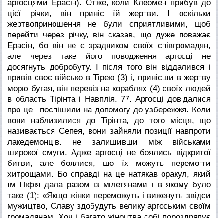
аргосцями Ерасін). Отже, коли Клеомен прибув до
цієї річки, він приніс їй жертви. І оскільки
жертвоприношення не були сприятливими, щоб
перейти через річку, він сказав, що дуже поважає
Ерасін, бо він не є зрадником своїх співгромадян,
але через таке його поводження аргосці не
досягнуть добробуту. І після того він віддалився і
привів своє військо в Тірею (3) і, принісши в жертву
морю бугая, він перевіз на кораблях (4) своїх людей
в область Тірінта і Навплія.
77. Аргосці довідалися
про це і поспішили на допомогу до узбережжя. Коли
вони наблизилися до Тірінта, до того місця, що
називається Сепея, вони зайняли позиції навпроти
лакедемонців, не залишивши між військами
широкої смуги. Адже аргосці не боялись відкритої
битви, але боялися, що їх можуть перемогти
хитрощами. Бо справді на це натякав оракул, який
їм Піфія дала разом із мілетянами і в якому було
таке (1):
«Якщо жінки переможуть і виженуть звідси
мужицтво,
Славу здобудуть велику аргоським своїм
громадянам,
Хоч і багато жіноцтва собі пороздряпує