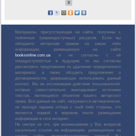
0
Материалы, присутствующие на сайте, получены с
публичных (широкодоступных) ресурсов. Если вы
обладаете авторским правом на какую либо
информацию, размещенную на сайте
booksonline.com.ua
и не согласны с её
общедоступностью в будущем, то мы согласны
рассмотреть предложения по удалению определенного
материала, а также обсудить предложения о
договоренностях, разрешающих использовать данный
контент. Мы не отслеживаем действия пользователей,
которые самостоятельно выкладывают источники
текстов, являющиеся объектом вашего авторского
права. Все данные на сайт, загружаются автоматически,
не проходя заранее отбора с чьей либо стороны, что
является нормой в мировом опыте размещения
информации в сети интернет.
Не смотря на это, при возникновении у Вас вопросов
касательно ссылок на информацию, размещенную на
нашем сайте, правообладателями которой Вы