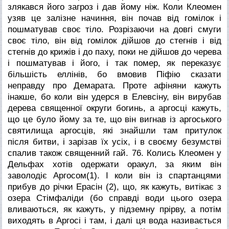
злякався його загроз і дав йому ніж. Коли Клеомен
узяв це залізне начиння, він почав від гомілок і
пошматував своє тіло. Розрізаючи на довгі смуги
своє тіло, він від гомілок дійшов до стегнів і від
стегнів до крижів і до паху, поки не дійшов до черева
і пошматував і його, і так помер, як переказує
більшість еллінів, бо вмовив Піфію сказати
неправду про Демарата. Проте афіняни кажуть
інакше, бо коли він удерся в Елевсіну, він вирубав
дерева священної округи богинь, а аргосці кажуть,
що це було йому за те, що він вигнав із аргоського
святилища аргосців, які знайшли там притулок
після битви, і зарізав їх усіх, і в своєму безумстві
спалив також священний гай.
76. Колись Клеомен у
Дельфах хотів одержати оракул, за яким він
заволодіє Аргосом(1). І коли він із спартанцями
прибув до річки Ерасін (2), що, як кажуть, витікає з
озера Стімфаліди (бо справді води цього озера
вливаються, як кажуть, у підземну прірву, а потім
виходять в Аргосі і там, і далі ця вода називається