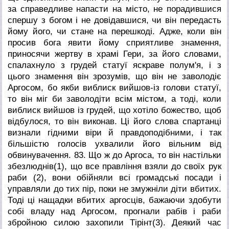
за справедливе напасти на місто, не порадившися
спершу з богом і не довідавшися, чи він передасть
йому його, чи стане на перешкоді. Адже, коли він
просив бога явити йому сприятливе знамення,
приносячи жертву в храмі Гери, за його словами,
спалахнуло з грудей статуї яскраве полум'я, і з
цього знамення він зрозумів, що він не заволодіє
Аргосом, бо якби виблиск вийшов-із голови статуї,
то він міг би заволодіти всім містом, а тоді, коли
виблиск вийшов із грудей, що хотіло божество, щоб
відбулося, то він виконав. Ці його слова спартанці
визнали гідними віри й правдоподібними, і так
більшістю голосів ухвалили його вільним від
обвинувачення.
83. Що ж до Аргоса, то він настільки
збезлюднів(1), що все правління взяли до своїх рук
раби (2), вони обійняли всі громадські посади і
управляли до тих пір, поки не змужніли діти вбитих.
Тоді ці нащадки вбитих аргосців, бажаючи здобути
собі владу над Аргосом, прогнали рабів і раби
збройною силою захопили Тірінт(3). Деякий час