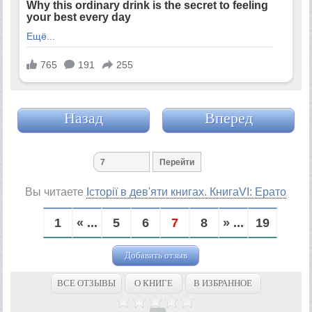
Назад
Вперед
Вы читаете
Історії в дев'яти книгах. КнигаVI: Ерато
1
« ...
5
6
7
8
» ...
19
Добавить отзыв
ВСЕ ОТЗЫВЫ
О КНИГЕ
В ИЗБРАННОЕ