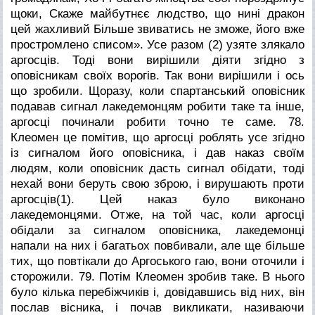
щоки,
Скаже майбутнєє людство, що нині дракон
цей жахливий
Більше звиватись не зможе, його вже
простромлено списом».
Усе разом (2) узяте злякало
аргосців. Тоді вони вирішили діяти згідно з
оповісникам своїх ворогів. Так вони вирішили і ось
що зробили. Щоразу, коли спартанський оповісник
подавав сигнал лакедемонцям робити таке та інше,
аргосці починали робити точно те саме.
78.
Клеомен це помітив, що аргосці роблять усе згідно
із сигналом його оповісника, і дав наказ своїм
людям, коли оповісник дасть сигнал обідати, тоді
нехай вони беруть свою зброю, і вирушають проти
аргосців(1). Цей наказ було виконано
лакедемонцями. Отже, на той час, коли аргосці
обідали за сигналом оповісника, лакедемонці
напали на них і багатьох повбивали, але ще більше
тих, що повтікали до Аргоського гаю, вони оточили і
сторожили.
79. Потім Клеомен зробив таке. В нього
було кілька перебіжчиків і, довідавшись від них, він
послав вісника, і почав викликати, називаючи