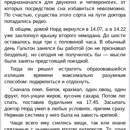
предназначался для двуногих и четвероногих, от
которых посредством сна избавиться невозможно.
По счастью, существа этого сорта на пути доктора
попадались редко.
В общем, домой Норд вернулся в 14.07, а в 14.22
уже захлопнул крышку второго чемодана. До шести
оставалось еще три с половиной часа. В обычный
день Гальтон занялся бы работой (он не признавал
безделья), но сегодня не получилось бы — мысли
были заняты предстоящей поездкой.
Тогда он решил истратить образовавшийся
излишек времени максимально разумным
способом: подкрепиться и отдохнуть.
Сначала поел. Белок, крахмал, один овощ, один
фрукт, пол-унции жиров, кусочек сахара. Потом лег
спать, поставив будильник на 17.45. Засыпать
доктор Норд умел в любых условиях, причем сразу.
Нервная система у него была на зависть крепкой.
Чаще всего ему снились вещи, так или иначе
связанные с нынешним кругом интересов. То, одна