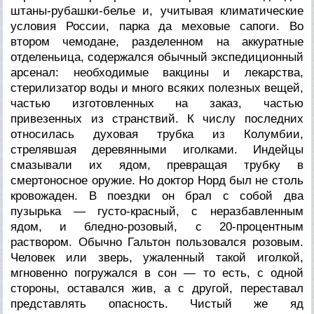
штаны-рубашки-белье и, учитывая климатические
условия России, парка да меховые сапоги. Во
втором чемодане, разделенном на аккуратные
отделеньица, содержался обычный экспедиционный
арсенал: необходимые вакцины и лекарства,
стерилизатор воды и много всяких полезных вещей,
частью изготовленных на заказ, частью
привезенных из странствий. К числу последних
относилась духовая трубка из Колумбии,
стрелявшая деревянными иголками. Индейцы
смазывали их ядом, превращая трубку в
смертоносное оружие. Но доктор Норд был не столь
кровожаден. В поездки он брал с собой два
пузырька — густо-красный, с неразбавленным
ядом, и бледно-розовый, с 20-процентным
раствором. Обычно Гальтон пользовался розовым.
Человек или зверь, ужаленный такой иголкой,
мгновенно погружался в сон — то есть, с одной
стороны, оставался жив, а с другой, переставал
представлять опасность. Чистый же яд