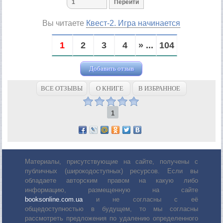
Вы читаете
Квест-2. Игра начинается
1
2
3
4
» ...
104
Добавить отзыв
ВСЕ ОТЗЫВЫ
О КНИГЕ
В ИЗБРАННОЕ
1
Материалы, присутствующие на сайте, получены с
публичных (широкодоступных) ресурсов. Если вы
обладаете авторским правом на какую либо
информацию, размещенную на сайте
booksonline.com.ua
и не согласны с её
общедоступностью в будущем, то мы согласны
рассмотреть предложения по удалению определенного