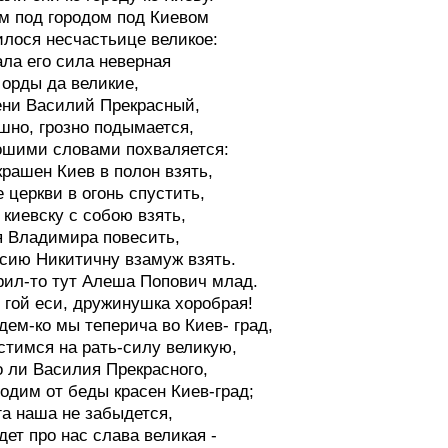
м под городом под Киевом
лося несчастьице великое:
ла его сила неверная
 орды да великие,
ни Василий Прекрасный,
шно, грозно подымается,
шими словами похваляется:
крашен Киев в полон взять,
 церкви в огонь спустить,
 киевску с собою взять,
я Владимира повесить,
сию Никитичну взамуж взять.
рил-то тут Алеша Попович млад.
 гой еси, дружинушка хоробрая!
дем-ко мы теперича во Киев- град,
стимся на рать-силу великую,
о ли Василия Прекрасного,
одим от беды красен Киев-град;
а наша не забыдется,
дет про нас слава великая -