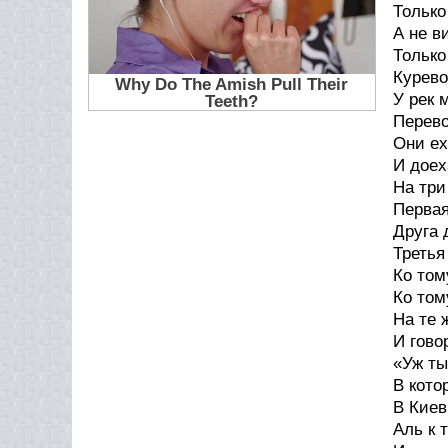
Только
А не в
Только
Курево
У рек 
Перево
Они ех
И доех
На три
Первая
Друга 
Третья
Ко том
Ко том
На те 
И гово
«Уж ты
В кото
В Киев
Аль к 