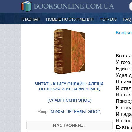
ГЛАВНАЯ
НОВЫЕ ПОСТУПЛЕНИЯ
ТОР-100
FAQ
Bookso
Во сла
У того
Едино 
Удал д
По име
ЧИТАТЬ КНИГУ ОНЛАЙН: АЛЕША
И стал
ПОПОВИЧ И ИЛЬЯ МУРОМЕЦ
И стал
(
СЛАВЯНСКИЙ ЭПОС
)
Приход
К тому
МИФЫ. ЛЕГЕНДЫ. ЭПОС
Жанр :
;
И пада
И прос
НАСТРОЙКИ....
Ехать 