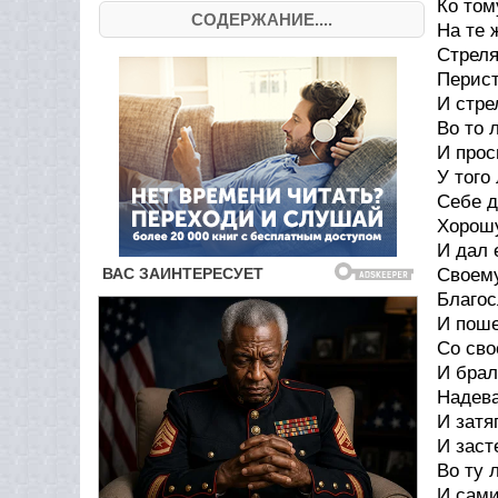
Ко том
СОДЕРЖАНИЕ....
На те 
Стреля
Перист
И стре
Во то 
И прос
У того
Себе 
Хорош
И дал 
Своему
Благос
И поше
Со сво
И брал
Надева
И затя
И заст
Во ту 
И сами