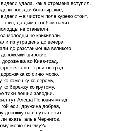
 видели удала, как в стремена вступил,
идели поездки богатырские,
 видели – в чистом поле курево стоит,
 стоит, да дым столбом валит.
молодцы не стаивали,
за молодцы не крикивали.
али из утра день до вечера
али до разстаньюшка великого
 дорожечки широкие:
 дорожечка во Киев-град,
дорожечка во Чернигов-град,
 дорожечка ко синю морю,
у ко камешку ко серому,
у ко бережку ко крутому,
же тихи вешни заводьи.
рил тут Алеша Попович млад:
 гой еси, дружина добрая,
ру дорожку наш путь лежит,
 ли ехать, аль в Чернигов,
тому морю синему?»