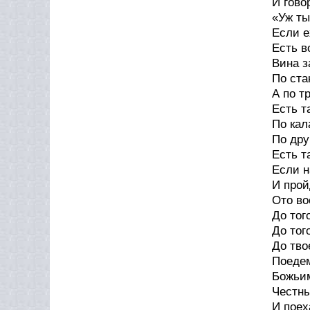
И гово
«Уж ты
Если е
Есть в
Вина з
По ста
А по т
Есть т
По кал
По дру
Есть т
Если н
И прой
Ото во
До тог
До тог
До тво
Поедем
Божьим
Честны
И поех