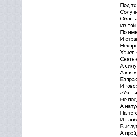
Под те
Солучи
Обоста
Из той
По име
И стра
Нехоро
Хочет 
Святые
А силу
А княз
Евпрак
И гово
«Уж ты
Не пое
А напу
На тог
И слоб
Выслуг
А прой