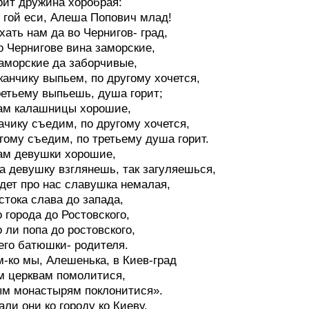
рит дружина хоробрая:
 гой еси, Алеша Попович млад!
хать нам да во Чернигов- град,
о Чернигове вина заморские,
аморские да заборчивые,
канчику выпьем, по другому хочется,
ретьему выпьешь, душа горит;
ам калашницы хорошие,
ачику съедим, по другому хочется,
гому съедим, по третьему душа горит.
ам девушки хорошие,
а девушку взглянешь, так загуляешься,
дет про нас славушка немалая,
стока слава до запада,
о города до Ростовского,
о ли попа до ростовского,
его батюшки- родителя.
-ко мы, Алешенька, в Киев-град
 церквам помолитися,
м монастырям поклонитися».
али они ко городу ко Киеву.