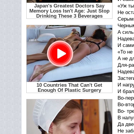
«Уж ты
Не ост
Серым 
Черным
А силь
Надева
И сами
«То не
А не д
Для-ра
Надева
Застег
И нагр
И брал
Во-пер
Во-вто
Bo- тр
В налу
Да две
Не заб