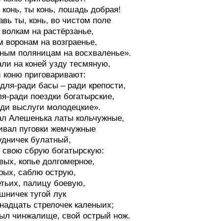
 конь, ты конь, лошадь добрая!
авь ты, конь, во чистом поле
волкам на растёрзанье,
 воронам на возграенье,
ным поляницам на восхваленье».
ли на коней узду тесмяную,
 коню приговаривают:
 для-ради басы – ради крепости,
ля-ради поездки богатырские,
ди выслуги молодецкие».
л Алешенька латы кольчужные,
ивал пуговки жемчужные
удничек булатный,
 свою сбрую богатырскую:
вых, копье долгомерное,
рых, саблю острую,
етьих, палицу боевую,
шничек тугой лук
надцать стрелочек каленыих;
ыл чинжалище, свой острый нож.