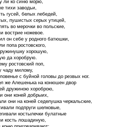
у ли ко синю морю,
же тихи заводьи,
ть гусей, белых лебедей,
ых, пушистых серых утицей,
лять во мерочки во польские,
ли вострие ножевое.
ил он себе у родного батюшки,
 ли попа ростовского,
дружинушку хорошую,
ую да хоробрую.
ему ростовский поп,
 чаду милому,
ловенье с буйной головы до резвых ног.
л же Алешенька на конюшен двор
ей дружиною хороброю,
и они коней добрыих,
ли они на коней седелушка черкальские,
гивали подпруги шелковые,
егивали костылечки булатные
ли кость лошадиную,
 коню приговаривают: