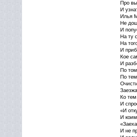
Про вы
И узна
Илья М
Не дош
И попу
На ту 
На тог
И приб
Кое са
И разб
По том
По тем
Очисти
Заезжа
Ко тем
И спро
«И отк
И коим
«Заеха
И не п