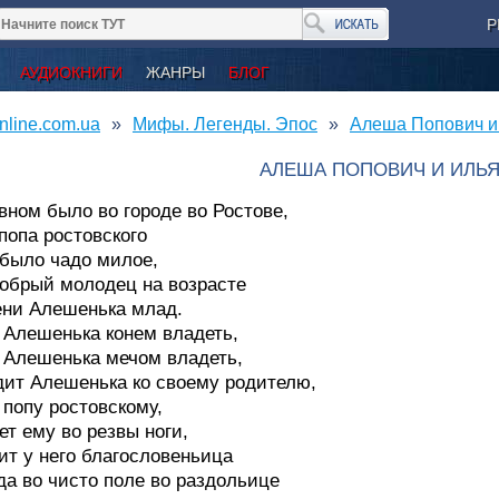
Р
АУДИОКНИГИ
ЖАНРЫ
БЛОГ
nline.com.ua
Мифы. Легенды. Эпос
Алеша Попович и
АЛЕША ПОПОВИЧ И ИЛЬ
вном было во городе во Ростове,
 попа ростовского
было чадо милое,
обрый молодец на возрасте
ни Алешенька млад.
 Алешенька конем владеть,
 Алешенька мечом владеть,
ит Алешенька ко своему родителю,
 попу ростовскому,
ет ему во резвы ноги,
ит у него благословеньица
да во чисто поле во раздольице