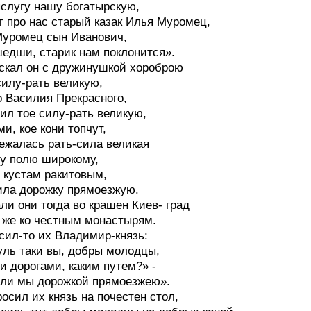
слугу нашу богатырскую,
т про нас старый казак Илья Муромец,
уромец сын Иванович,
едши, старик нам поклонится».
скал он с дружинушкой хороброю
силу-рать великую,
о Василия Прекрасного,
ил тое силу-рать великую,
ми, кое кони топчут,
ежалась рать-сила великая
у полю широкому,
 кустам ракитовым,
ла дорожку прямоезжую.
ли они тогда во крашен Киев- град
 же ко честным монастырям.
сил-то их Владимир-князь:
уль таки вы, добры молодцы,
и дорогами, каким путем?» -
ли мы дорожкой прямоезжею».
росил их князь на почестен стол,