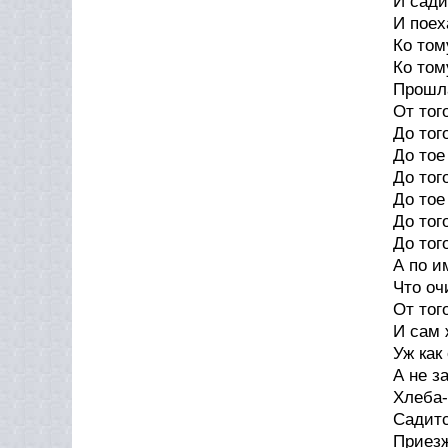
И сади
И поех
Ко том
Ко том
Прошл
От тог
До тог
До тое
До тог
До тое
До тог
До тог
А по и
Что оч
От тог
И сам 
Уж как
А не з
Хлеба-
Садитс
Приезж