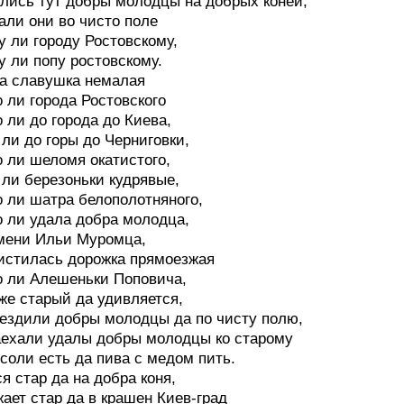
лись тут добры молодцы на добрых коней,
али они во чисто поле
у ли городу Ростовскому,
у ли попу ростовскому.
а славушка немалая
о ли города Ростовского
о ли до города до Киева,
 ли до горы до Черниговки,
о ли шеломя окатистого,
 ли березоньки кудрявые,
о ли шатра белополотняного,
о ли удала добра молодца,
мени Ильи Муромца,
истилась дорожка прямоезжая
о ли Алешеньки Поповича,
же старый да удивляется,
 ездили добры молодцы да по чисту полю,
аехали удалы добры молодцы ко старому
соли есть да пива с медом пить.
я стар да на добра коня,
ает стар да в крашен Киев-град