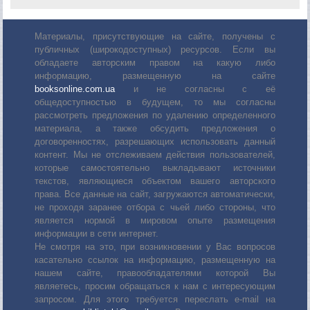
Материалы, присутствующие на сайте, получены с
публичных (широкодоступных) ресурсов. Если вы
обладаете авторским правом на какую либо
информацию, размещенную на сайте
booksonline.com.ua
и не согласны с её
общедоступностью в будущем, то мы согласны
рассмотреть предложения по удалению определенного
материала, а также обсудить предложения о
договоренностях, разрешающих использовать данный
контент. Мы не отслеживаем действия пользователей,
которые самостоятельно выкладывают источники
текстов, являющиеся объектом вашего авторского
права. Все данные на сайт, загружаются автоматически,
не проходя заранее отбора с чьей либо стороны, что
является нормой в мировом опыте размещения
информации в сети интернет.
Не смотря на это, при возникновении у Вас вопросов
касательно ссылок на информацию, размещенную на
нашем сайте, правообладателями которой Вы
являетесь, просим обращаться к нам с интересующим
запросом. Для этого требуется переслать е-mail на