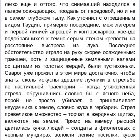
легко еще и оттого, что снимавший находился в
лагере осаждающих, поодаль от передовой, но и не
в самом глубоком тылу. Как уточнил с отрешенным
видом Гаудин, примерно посередине, меж лагерем
и первой линией апрошей и контрэскарпов, кое-где
подобравшихся к темно-серым стенам крепости на
расстояние выстрела из лука. Последнее
обстоятельство играло на руку скорее осажденным:
траншеи, хоть и защищенные земляными валами
со щитами из толстых жердей, были пустехоньки.
Сварог уже прожил в этом мире достаточно, чтобы
знать, сколь искусны здешние лучники в стрельбе
по настильной траектории – когда утяжеленная
стрела, обрушившись словно бы с ясного неба,
порой не просто убивает, а пришпиливает
неудачника к земле, словно жука в гербарии. Стрел
превеликое множество – торчат в жердяных щитах,
валяются на земле. Прямо на камеру рысцой
двигалась кучка людей – солдаты в фиолетовых с
черным мундирах волокли легкие носилки, кусок