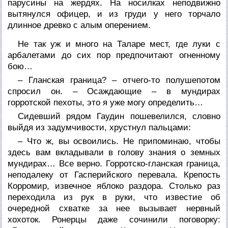
парусины на жердях. На носилках неподвижно
вытянулся офицер, и из груди у него торчало
длинное древко с алым оперением.
Не так уж и много на Таларе мест, где луки с
арбалетами до сих пор предпочитают огненному
бою…
– Гланская граница? – отчего-то полушепотом
спросил он. – Осаждающие – в мундирах
горротской пехоты, это я уже могу определить…
Сидевший рядом Гаудин пошевелился, словно
выйдя из задумчивости, хрустнул пальцами:
– Что ж, вы освоились. Не припоминаю, чтобы
здесь
вам вкладывали в голову знания о земных
мундирах… Все верно. Горротско-гланская граница,
неподалеку от Гасперийского перевала. Крепость
Корромир, извечное яблоко раздора. Столько раз
переходила из рук в руки, что известие об
очередной схватке за нее вызывает нервный
хохоток. Ронерцы даже сочинили поговорку: