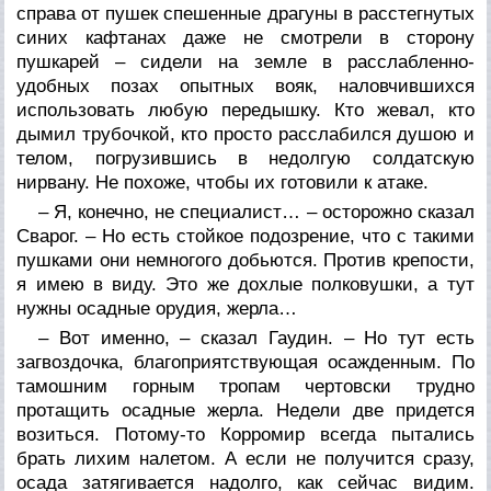
справа от пушек спешенные драгуны в расстегнутых
синих кафтанах даже не смотрели в сторону
пушкарей – сидели на земле в расслабленно-
удобных позах опытных вояк, наловчившихся
использовать любую передышку. Кто жевал, кто
дымил трубочкой, кто просто расслабился душою и
телом, погрузившись в недолгую солдатскую
нирвану. Не похоже, чтобы их готовили к атаке.
– Я, конечно, не специалист… – осторожно сказал
Сварог. – Но есть стойкое подозрение, что с такими
пушками они немногого добьются. Против крепости,
я имею в виду. Это же дохлые полковушки, а тут
нужны осадные орудия,
жерла
…
– Вот именно, – сказал Гаудин. – Но тут есть
загвоздочка, благоприятствующая осажденным. По
тамошним горным тропам чертовски трудно
протащить осадные жерла. Недели две придется
возиться. Потому-то Корромир всегда пытались
брать лихим налетом. А если не получится сразу,
осада затягивается надолго, как сейчас видим.