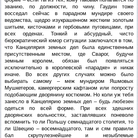
званию, по должности, по чину. Гаудин тоже
восседал сейчас в парадном мундире своего
ведомства, щедро изукрашенном жестким золотым
шитьем, кисточками и гербовыми пуговицами, при
всех орденах. Тонкий и абсурдный, чисто
бюрократический юмор ситуации заключался в том,
что Канцелярия земных дел была единственным
присутственным местом, где Сварог, будучи
земным королем, обязан был появляться
исключительно в королевской «парадке» и никак
иначе. Во всех других случаях можно было
выбирать самому – меж мундиром Яшмовых
Мушкетеров, камергерским кафтаном или попросту
подобающим дворянину костюмом. Но коли уж тебя
занесло в Канцелярию земных дел – будь любезен
одеться по всей форме. При всех здешних
дворянских вольностях, заставлявших поневоле
вспомнить то ли Польшу семнадцатого столетия, то
ли Швецию – восемнадцатого, там и сям правили
бал скрупулезнейшие и незыблемые