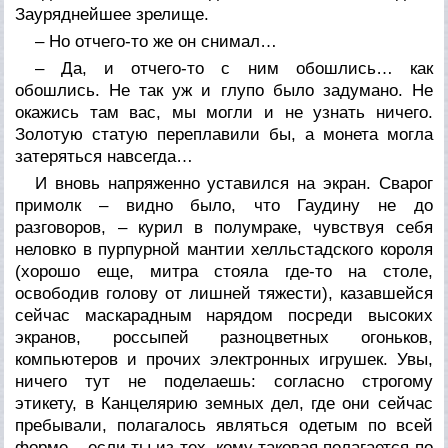
Зауряднейшее зрелище.
– Но отчего-то же он снимал…
– Да, и отчего-то с ним обошлись… как
обошлись. Не так уж и глупо было задумано. Не
окажись там вас, мы могли и не узнать ничего.
Золотую статую переплавили бы, а монета могла
затеряться навсегда…
И вновь напряженно уставился на экран. Сварог
примолк – видно было, что Гаудину не до
разговоров, – курил в полумраке, чувствуя себя
неловко в пурпурной мантии хелльстадского короля
(хорошо еще, митра стояла где-то на столе,
освободив голову от лишней тяжести), казавшейся
сейчас маскарадным нарядом посреди высоких
экранов, россыпей разноцветных огоньков,
компьютеров и прочих электронных игрушек. Увы,
ничего тут не поделаешь: согласно строгому
этикету, в Канцелярию земных дел, где они сейчас
пребывали, полагалось являться одетым по всей
форме – если ты из тех, кому таковая полагается по