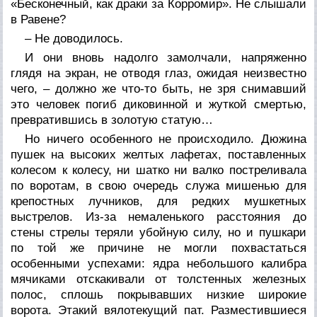
«Бесконечный, как драки за Корромир». Не слышали
в Равене?
– Не доводилось.
И они вновь надолго замолчали, напряженно
глядя на экран, не отводя глаз, ожидая неизвестно
чего, – должно же что-то быть, не зря снимавший
это человек погиб диковинной и жуткой смертью,
превратившись в золотую статую…
Но ничего особенного не происходило. Дюжина
пушек на высоких желтых лафетах, поставленных
колесом к колесу, ни шатко ни валко постреливала
по воротам, в свою очередь служа мишенью для
крепостных лучников, для редких мушкетных
выстрелов. Из-за немаленького расстояния до
стены стрелы теряли убойную силу, но и пушкари
по той же причине не могли похвастаться
особенными успехами: ядра небольшого калибра
мячиками отскакивали от толстенных железных
полос, сплошь покрывавших низкие широкие
ворота. Этакий вялотекущий пат. Разместившиеся