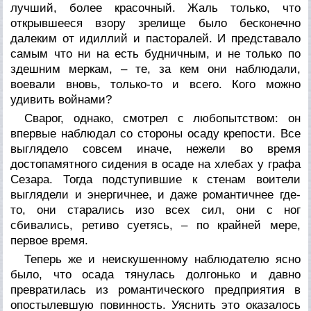
лучший, более красочный. Жаль только, что
открывшееся взору зрелище было бесконечно
далеким от идиллий и пасторалей. И представало
самым что ни на есть будничным, и не только по
здешним меркам, – те, за кем они наблюдали,
воевали вновь, только-то и всего. Кого можно
удивить войнами?
Сварог, однако, смотрел с любопытством: он
впервые наблюдал со стороны осаду крепости. Все
выглядело совсем иначе, нежели во время
достопамятного сидения в осаде на хлебах у графа
Сезара. Тогда подступившие к стенам воители
выглядели и энергичнее, и даже романтичнее где-
то, они старались изо всех сил, они с ног
сбивались, ретиво суетясь, – по крайней мере,
первое время.
Теперь же и неискушенному наблюдателю ясно
было, что осада тянулась долгонько и давно
превратилась из романтического предприятия в
опостылевшую повинность. Уяснить это оказалось