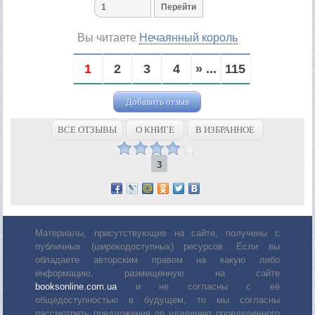
Вы читаете
Нечаянный король
1
2
3
4
» ...
115
Добавить отзыв
ВСЕ ОТЗЫВЫ
О КНИГЕ
В ИЗБРАННОЕ
3
Материалы, присутствующие на сайте, получены с
публичных (широкодоступных) ресурсов. Если вы
обладаете авторским правом на какую либо
информацию, размещенную на сайте
booksonline.com.ua
и не согласны с её
общедоступностью в будущем, то мы согласны
рассмотреть предложения по удалению определенного