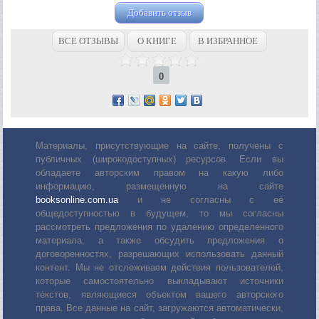
Добавить отзыв
ВСЕ ОТЗЫВЫ
О КНИГЕ
В ИЗБРАННОЕ
0
Материалы, присутствующие на сайте, получены с
публичных (широкодоступных) ресурсов. Если вы
обладаете авторским правом на какую либо
информацию, размещенную на сайте
booksonline.com.ua
и не согласны с её
общедоступностью в будущем, то мы согласны
рассмотреть предложения по удалению определенного
материала, а также обсудить предложения о
договоренностях, разрешающих использовать данный
контент. Мы не отслеживаем действия пользователей,
которые самостоятельно выкладывают источники
текстов, являющиеся объектом вашего авторского
права. Все данные на сайт, загружаются автоматически,