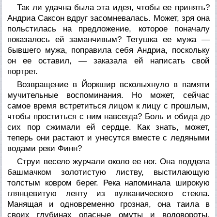
Так ли удачна была эта идея, чтобы ее принять?
Андриа Саксон вдруг засомневалась. Может, зря она
польстилась на предложение, которое поначалу
показалось ей заманчивым? Тетушка ее мужа —
бывшего мужа, поправила себя Андриа, поскольку
он ее оставил, — заказала ей написать свой
портрет.
Возвращение в Йоркшир всколыхнуло в памяти
мучительные воспоминания. Но может, сейчас
самое время встретиться лицом к лицу с прошлым,
чтобы проститься с ним навсегда? Боль и обида до
сих пор сжимали ей сердце. Как знать, может,
теперь они растают и унесутся вместе с ледяными
водами реки Финн?
Струи весело журчали около ее ног. Она поддела
башмачком золотистую листву, выстилающую
толстым ковром берег. Река напоминала широкую
глянцевитую ленту из вулканического стекла.
Манящая и одновременно грозная, она таила в
своих глубинах опасные омуты и водовороты.