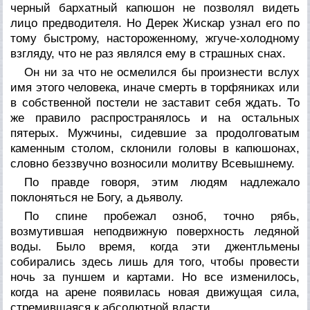
черный бархатный капюшон не позволял видеть
лицо предводителя. Но Дерек Жискар узнал его по
тому быстрому, настороженному, жгуче-холодному
взгляду, что не раз являлся ему в страшных снах.
Он ни за что не осмелился бы произнести вслух
имя этого человека, иначе смерть в торфяниках или
в собственной постели не заставит себя ждать. То
же правило распространялось и на остальных
пятерых. Мужчины, сидевшие за продолговатым
каменным столом, склонили головы в капюшонах,
словно беззвучно возносили молитву Всевышнему.
По правде говоря, этим людям надлежало
поклоняться не Богу, а дьяволу.
По спине пробежал озноб, точно рябь,
возмутившая неподвижную поверхность ледяной
воды. Было время, когда эти джентльмены
собирались здесь лишь для того, чтобы провести
ночь за пуншем и картами. Но все изменилось,
когда на арене появилась новая движущая сила,
стремившаяся к абсолютной власти.