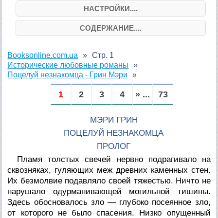
НАСТРОЙКИ....
СОДЕРЖАНИЕ....
Booksonline.com.ua
Стр. 1
Исторические любовные романы
Поцелуй незнакомца - Грин Мэри
1
2
3
4
» ...
73
МЭРИ ГРИН
ПОЦЕЛУЙ НЕЗНАКОМЦА
ПРОЛОГ
Пламя толстых свечей нервно подрагивало на
сквозняках, гуляющих меж древних каменных стен.
Их безмолвие подавляло своей тяжестью. Ничто не
нарушало одурманивающей могильной тишины.
Здесь обосновалось зло — глубоко посеянное зло,
от которого не было спасения. Низко опущенный