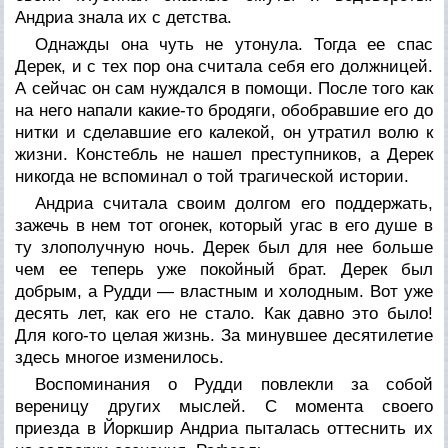
Андриа знала их с детства.
Однажды она чуть не утонула. Тогда ее спас
Дерек, и с тех пор она считала себя его должницей.
А сейчас он сам нуждался в помощи. После того как
на него напали какие-то бродяги, обобравшие его до
нитки и сделавшие его калекой, он утратил волю к
жизни. Констебль не нашел преступников, а Дерек
никогда не вспоминал о той трагической истории.
Андриа считала своим долгом его поддержать,
зажечь в нем тот огонек, который угас в его душе в
ту злополучную ночь. Дерек был для нее больше
чем ее теперь уже покойный брат. Дерек был
добрым, а Рудди — властным и холодным. Вот уже
десять лет, как его не стало. Как давно это было!
Для кого-то целая жизнь. За минувшее десятилетие
здесь многое изменилось.
Воспоминания о Рудди повлекли за собой
вереницу других мыслей. С момента своего
приезда в Йоркшир Андриа пыталась оттеснить их