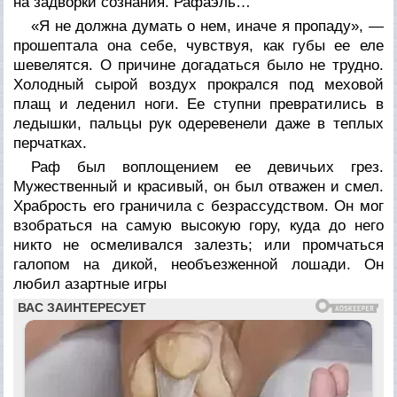
на задворки сознания. Рафаэль…
«Я не должна думать о нем, иначе я пропаду», —
прошептала она себе, чувствуя, как губы ее еле
шевелятся. О причине догадаться было не трудно.
Холодный сырой воздух прокрался под меховой
плащ и леденил ноги. Ее ступни превратились в
ледышки, пальцы рук одеревенели даже в теплых
перчатках.
Раф был воплощением ее девичьих грез.
Мужественный и красивый, он был отважен и смел.
Храбрость его граничила с безрассудством. Он мог
взобраться на самую высокую гору, куда до него
никто не осмеливался залезть; или промчаться
галопом на дикой, необъезженной лошади. Он
любил азартные игры