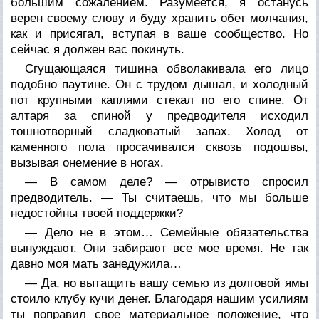
большим сожалением. Разумеется, я останусь
верен своему слову и буду хранить обет молчания,
как и присягал, вступая в ваше сообщество. Но
сейчас я должен вас покинуть.
Сгущающаяся тишина обволакивала его лицо
подобно паутине. Он с трудом дышал, и холодный
пот крупными каплями стекал по его спине. От
алтаря за спиной у предводителя исходил
тошнотворный сладковатый запах. Холод от
каменного пола просачивался сквозь подошвы,
вызывая онемение в ногах.
— В самом деле? — отрывисто спросил
предводитель. — Ты считаешь, что мы больше
недостойны твоей поддержки?
— Дело не в этом… Семейные обязательства
вынуждают. Они забирают все мое время. Не так
давно моя мать занедужила…
— Да, но вытащить вашу семью из долговой ямы
стоило клубу кучи денег. Благодаря нашим усилиям
ты поправил свое материальное положение, что