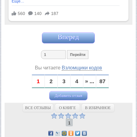
Вперед
Вы читаете
Взломщики кодов
1
2
3
4
» ...
87
Добавить отзыв
ВСЕ ОТЗЫВЫ
О КНИГЕ
В ИЗБРАННОЕ
1