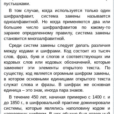
пустышками.
В том случае, когда используется только один
шифралфавит, система замены называется
одноалфавитной.
Но когда применяются два или
большее число шифралфавитов по какому-то
заранее определенному правилу, система замены
становится
многоалфавитной.
Среди систем замены следует делать различия
между
кодами
и
шифрами.
Код состоит из тысяч
слов, фраз, букв и слогов и соответствующих им
кодовых слов
или
кодовых обозначений,
которые
заменяют эти элементы открытого текста. По
существу, код является огромным шифром замены,
в котором основными единицами открытого текста
служат слова и фразы. В шифрах же основная
единица – это знак, иногда пара знаков.
В течение 450 лет, начиная примерно с 1400 г. и
до 1850 г., в шифровальной практике доминировали
системы, которые являлись наполовину кодом и
наполовину шифром. В них обычно был отдельный