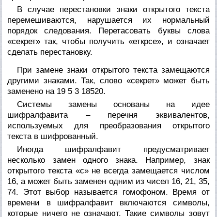
В случае
перестановки
знаки открытого текста
перемешиваются, нарушается их нормальный
порядок следования. Перетасовать буквы слова
«секрет»
так, чтобы получить
«еткрсе»,
и означает
сделать перестановку.
При
замене
знаки открытого текста замещаются
другими знаками. Так, слово
«секрет»
может быть
заменено на
19 5 3 18520.
Системы замены основаны на идее
шифралфавита
– перечня эквивалентов,
используемых для преобразования открытого
текста в шифрованный.
Иногда шифралфавит предусматривает
несколько замен одного знака. Например, знак
открытого текста «с» не всегда замещается числом
16,
а может быть заменен одним из чисел
16, 21, 35,
74.
Этот выбор называется
гомофоном.
Время от
времени в шифралфавит включаются символы,
которые ничего не означают. Такие символы зовут