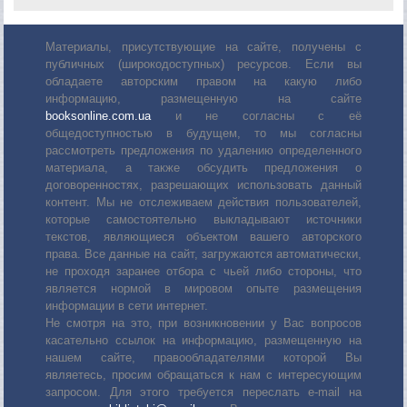
Материалы, присутствующие на сайте, получены с
публичных (широкодоступных) ресурсов. Если вы
обладаете авторским правом на какую либо
информацию, размещенную на сайте
booksonline.com.ua
и не согласны с её
общедоступностью в будущем, то мы согласны
рассмотреть предложения по удалению определенного
материала, а также обсудить предложения о
договоренностях, разрешающих использовать данный
контент. Мы не отслеживаем действия пользователей,
которые самостоятельно выкладывают источники
текстов, являющиеся объектом вашего авторского
права. Все данные на сайт, загружаются автоматически,
не проходя заранее отбора с чьей либо стороны, что
является нормой в мировом опыте размещения
информации в сети интернет.
Не смотря на это, при возникновении у Вас вопросов
касательно ссылок на информацию, размещенную на
нашем сайте, правообладателями которой Вы
являетесь, просим обращаться к нам с интересующим
запросом. Для этого требуется переслать е-mail на