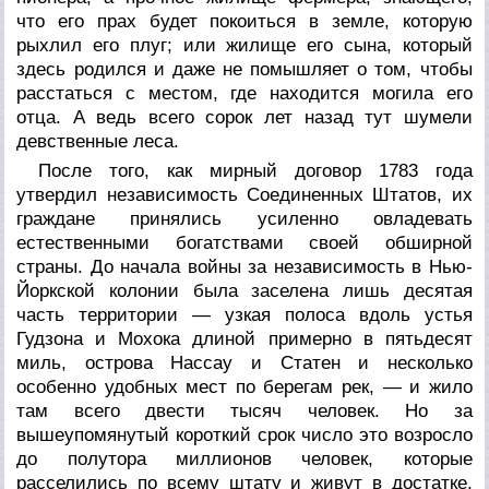
что его прах будет покоиться в земле, которую
рыхлил его плуг; или жилище его сына, который
здесь родился и даже не помышляет о том, чтобы
расстаться с местом, где находится могила его
отца. А ведь всего сорок лет назад тут шумели
девственные леса.
После того, как мирный договор 1783 года
утвердил независимость Соединенных Штатов, их
граждане принялись усиленно овладевать
естественными богатствами своей обширной
страны. До начала войны за независимость в Нью-
Йоркской колонии была заселена лишь десятая
часть территории — узкая полоса вдоль устья
Гудзона и Мохока длиной примерно в пятьдесят
миль, острова Нассау и Статен и несколько
особенно удобных мест по берегам рек, — и жило
там всего двести тысяч человек. Но за
вышеупомянутый короткий срок число это возросло
до полутора миллионов человек, которые
расселились по всему штату и живут в достатке,