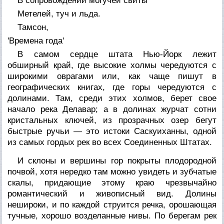
В сопровождении могучей свиты
Метелей, туч и льда.
Тамсон,
'Времена года'
В самом сердце штата Нью-Йорк лежит
обширный край, где высокие холмы чередуются с
широкими оврагами или, как чаще пишут в
географических книгах, где горы чередуются с
долинами. Там, среди этих холмов, берет свое
начало река Делавар; а в долинах журчат сотни
кристальных ключей, из прозрачных озер бегут
быстрые ручьи — это истоки Саскуиханны, одной
из самых гордых рек во всех Соединенных Штатах.
И склоны и вершины гор покрыты плодородной
почвой, хотя нередко там можно увидеть и зубчатые
скалы, придающие этому краю чрезвычайно
романтический и живописный вид. Долины
нешироки, и по каждой струится речка, орошающая
тучные, хорошо возделанные нивы. По берегам рек