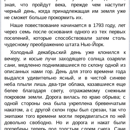
зная, что пройдут века, прежде чем наступит
черный день, когда принадлежащая им земля уже
не сможет больше прокормить их.
Наше повествование начинается в 1793 году, лет
через семь после основания одного из тех первых
поселений, которые способствовали затем столь
чудесному преображению штата Нью-Йорк.
Холодный декабрьский день уже клонился к
вечеру, и косые лучи заходящего солнца озаряли
сани, медленно поднимавшиеся по склону одной из
описанных нами гор. День для этого времени года
выдался удивительно ясный, и в чистой синеве
неба плыли лишь два-три облака, казавшиеся еще
белее благодаря свету, отражаемому снежным
покровом земли. Дорога вилась по краю обрыва; с
одной стороны она была укреплена бревенчатым
накатом, а с другой склон горы был срезан, так что
экипажи того времени могли передвигаться по ней
довольно свободно. Но и дорога и накат были
погребены теперь под толстым слоем снега. Сани