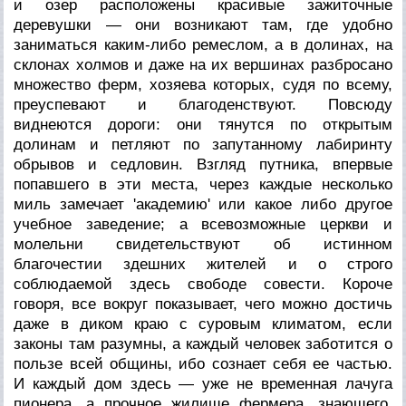
и озер расположены красивые зажиточные
деревушки — они возникают там, где удобно
заниматься каким-либо ремеслом, а в долинах, на
склонах холмов и даже на их вершинах разбросано
множество ферм, хозяева которых, судя по всему,
преуспевают и благоденствуют. Повсюду
виднеются дороги: они тянутся по открытым
долинам и петляют по запутанному лабиринту
обрывов и седловин. Взгляд путника, впервые
попавшего в эти места, через каждые несколько
миль замечает 'академию' или какое либо другое
учебное заведение; а всевозможные церкви и
молельни свидетельствуют об истинном
благочестии здешних жителей и о строго
соблюдаемой здесь свободе совести. Короче
говоря, все вокруг показывает, чего можно достичь
даже в диком краю с суровым климатом, если
законы там разумны, а каждый человек заботится о
пользе всей общины, ибо сознает себя ее частью.
И каждый дом здесь — уже не временная лачуга
пионера, а прочное жилище фермера, знающего,