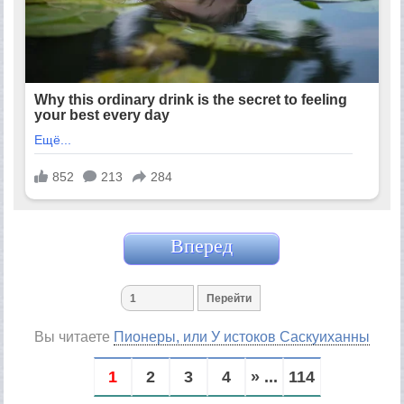
Вперед
Вы читаете
Пионеры, или У истоков Саскуиханны
1
2
3
4
» ...
114