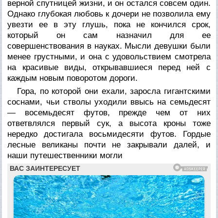
верной спутницей жизни, и он остался совсем один.
Однако глубокая любовь к дочери не позволила ему
увезти ее в эту глушь, пока не кончился срок,
который он сам назначил для ее
совершенствования в науках. Мысли девушки были
менее грустными, и она с удовольствием смотрела
на красивые виды, открывавшиеся перед ней с
каждым новым поворотом дороги.
Гора, по которой они ехали, заросла гигантскими
соснами, чьи стволы уходили ввысь на семьдесят
— восемьдесят футов, прежде чем от них
ответвлялся первый сук, а высота кроны тоже
нередко достигала восьмидесяти футов. Гордые
лесные великаны почти не закрывали далей, и
наши путешественники могли