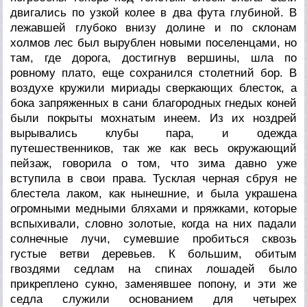
двигались по узкой колее в два фута глубиной. В
лежавшей глубоко внизу долине и по склонам
холмов лес был вырублен новыми поселенцами, но
там, где дорога, достигнув вершины, шла по
ровному плато, еще сохранился столетний бор. В
воздухе кружили мириады сверкающих блесток, а
бока запряженных в сани благородных гнедых коней
были покрыты мохнатым инеем. Из их ноздрей
вырывались клубы пара, и одежда
путешественников, так же как весь окружающий
пейзаж, говорила о том, что зима давно уже
вступила в свои права. Тусклая черная сбруя не
блестела лаком, как нынешние, и была украшена
огромными медными бляхами и пряжками, которые
вспыхивали, словно золотые, когда на них падали
солнечные лучи, сумевшие пробиться сквозь
густые ветви деревьев. К большим, обитым
гвоздями седлам на спинах лошадей было
прикреплено сукно, заменявшее попону, и эти же
седла служили основанием для четырех