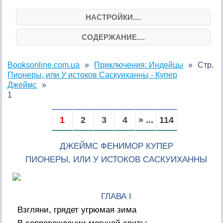
НАСТРОЙКИ....
СОДЕРЖАНИЕ....
Booksonline.com.ua
Приключения: Индейцы
Стр.
Пионеры, или У истоков Саскуиханны - Купер
Джеймс
1
1
2
3
4
» ...
114
ДЖЕЙМС ФЕНИМОР КУПЕР
ПИОНЕРЫ, ИЛИ У ИСТОКОВ САСКУИХАННЫ
ГЛАВА I
Взгляни, грядет угрюмая зима