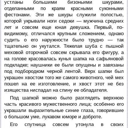
устланы большими бизоньими шкурами,
отделанными по краям красными суконными
фестонами. Эти же шкуры служили полостью,
которой укрывали ноги седоки — мужчина средних
лет и совсем еще юная девушка. Первый, по-
видимому, отличался крупным сложением, однако
судить о его наружности было трудно — так
тщательно он укутался. Тяжелая шуба с пышной
меховой оторочкой совсем скрывала его фигуру, а
на голове красовалась кунья шапка на сафьяновой
подкладке; наушники ее были опущены и завязаны
под подбородком черной лентой. Верх шапки был
украшен хвостом того же самого животного, чей мех
пошел на ее изготовление, и хвост этот не без
изящества ниспадал на спину ее обладателя.
Под шапкой можно было разглядеть верхнюю
часть красивого мужественного лица; особенно его
украшали выразительные синие глаза, говорившие
о большом уме, лукавом юморе и доброте.
Его спутница совсем утонула в своих