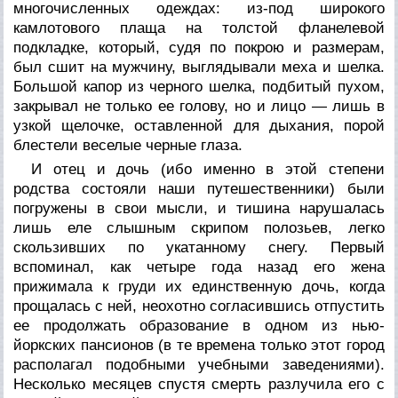
многочисленных одеждах: из-под широкого
камлотового плаща на толстой фланелевой
подкладке, который, судя по покрою и размерам,
был сшит на мужчину, выглядывали меха и шелка.
Большой капор из черного шелка, подбитый пухом,
закрывал не только ее голову, но и лицо — лишь в
узкой щелочке, оставленной для дыхания, порой
блестели веселые черные глаза.
И отец и дочь (ибо именно в этой степени
родства состояли наши путешественники) были
погружены в свои мысли, и тишина нарушалась
лишь еле слышным скрипом полозьев, легко
скользивших по укатанному снегу. Первый
вспоминал, как четыре года назад его жена
прижимала к груди их единственную дочь, когда
прощалась с ней, неохотно согласившись отпустить
ее продолжать образование в одном из нью-
йоркских пансионов (в те времена только этот город
располагал подобными учебными заведениями).
Несколько месяцев спустя смерть разлучила его с