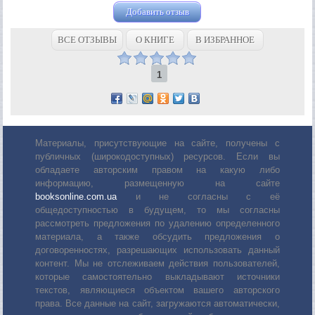
Добавить отзыв
ВСЕ ОТЗЫВЫ
О КНИГЕ
В ИЗБРАННОЕ
1
Материалы, присутствующие на сайте, получены с
публичных (широкодоступных) ресурсов. Если вы
обладаете авторским правом на какую либо
информацию, размещенную на сайте
booksonline.com.ua
и не согласны с её
общедоступностью в будущем, то мы согласны
рассмотреть предложения по удалению определенного
материала, а также обсудить предложения о
договоренностях, разрешающих использовать данный
контент. Мы не отслеживаем действия пользователей,
которые самостоятельно выкладывают источники
текстов, являющиеся объектом вашего авторского
права. Все данные на сайт, загружаются автоматически,