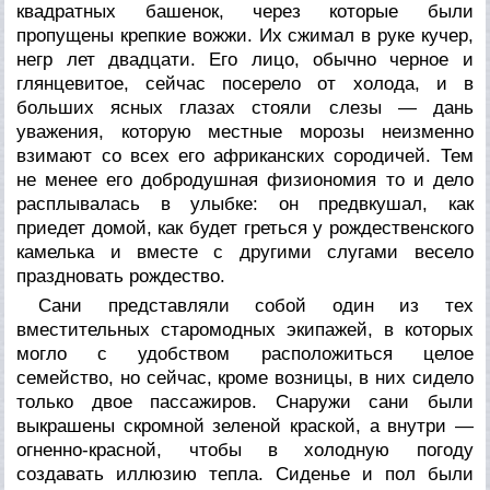
квадратных башенок, через которые были
пропущены крепкие вожжи. Их сжимал в руке кучер,
негр лет двадцати. Его лицо, обычно черное и
глянцевитое, сейчас посерело от холода, и в
больших ясных глазах стояли слезы — дань
уважения, которую местные морозы неизменно
взимают со всех его африканских сородичей. Тем
не менее его добродушная физиономия то и дело
расплывалась в улыбке: он предвкушал, как
приедет домой, как будет греться у рождественского
камелька и вместе с другими слугами весело
праздновать рождество.
Сани представляли собой один из тех
вместительных старомодных экипажей, в которых
могло с удобством расположиться целое
семейство, но сейчас, кроме возницы, в них сидело
только двое пассажиров. Снаружи сани были
выкрашены скромной зеленой краской, а внутри —
огненно-красной, чтобы в холодную погоду
создавать иллюзию тепла. Сиденье и пол были