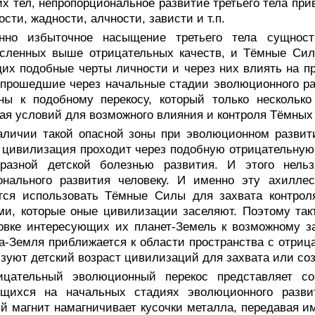
их тел, непропорциональное развитие третьего тела при
ости, жадности, алчности, зависти и т.п.
нно избыточное насыщение третьего тела сущност
исленных выше отрицательных качеств, и Тёмные Сил
х подобные черты личности и через них влиять на п
прошедшие через начальные стадии эволюционного ра
ны к подобному перекосу, который только несколько
ая условий для возможного влияния и контроля Тёмных
аличии такой опасной зоны при эволюционном развити
цивилизация проходит через подобную отрицательную 
бразной детской болезнью развития. И этого нель
онального развития человеку. И именно эту ахилле
тся использовать Тёмные Силы для захвата контрол
и, которые оные цивилизации заселяют. Поэтому так
овке интересующих их планет-Земель к возможному з
а-Земля приближается к области пространства с отри
зуют детский возраст цивилизаций для захвата или соз
ицательный эволюционный перекос представляет с
ящихся на начальных стадиях эволюционного развит
 магнит намагничивает кусочки металла, передавая им