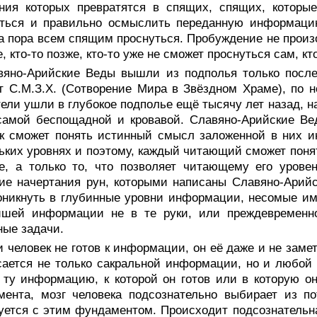
ения которых превратятся в спящих, спящих, которы
уться и правильно осмыслить переданную информацию
 пора всем спящим проснуться. Пробуждение не произо
, кто-то позже, кто-то уже не сможет проснуться сам, к
вяно-Арийские Веды вышли из подполья только после
 С.М.З.Х. (Сотворение Мира в Звёздном Храме), по 
ели ушли в глубокое подполье ещё тысячу лет назад, н
амой беспощадной и кровавой. Славяно-Арийские Вед
ек сможет понять истинный смысл заложенной в них 
ьких уровнях и поэтому, каждый читающий сможет понять
е, а только то, что позволяет читающему его урове
ие начертания рун, которыми написаны Славяно-Арий
оникнуть в глубинные уровни информации, несомые им
йшей информации не в те руки, или преждевременно
ые задачи.
 человек не готов к информации, он её даже и не замет
сается не только сакральной информации, но и любой 
 ту информацию, к которой он готов или в которую о
мента, мозг человека подсознательно выбирает из п
уется с этим фундаментом. Происходит подсознатель