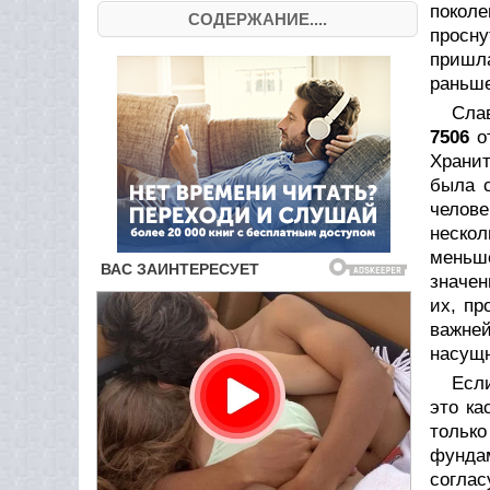
покол
СОДЕРЖАНИЕ....
просн
пришла
раньше
Сла
7506
от
Хранит
была с
челов
нескол
меньш
значен
их, пр
важне
насущн
Если
это ка
только
фунда
соглас