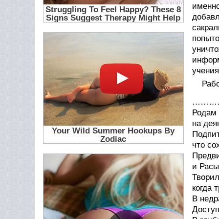
именно
добав
сакрал
попыто
уничто
инфор
учения
Рабо
………
Родам 
на дея
Подпит
что со
Предви
и Рас
Творил
когда 
В недр
Доступ