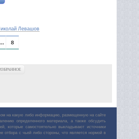
 Николай Левашов
...
8
ИЗБРАННОЕ
авом на какую либо информацию, размещенную на сайте
лению определенного материала, а также обсудить
ей, которые самостоятельно выкладывают источники
е отбора с чьей либо стороны, что является нормой в