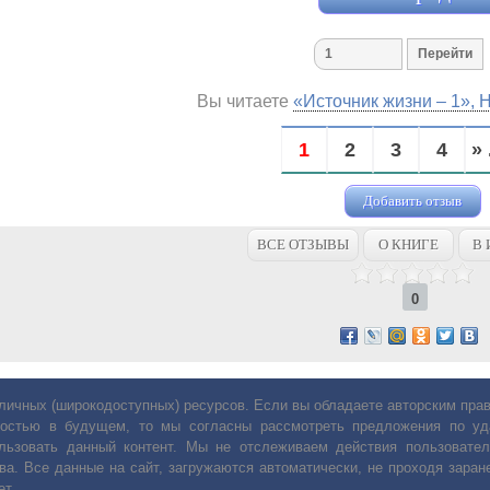
Вы читаете
«Источник жизни – 1»,
1
2
3
4
» 
Добавить отзыв
ВСЕ ОТЗЫВЫ
О КНИГЕ
В 
0
личных (широкодоступных) ресурсов. Если вы обладаете авторским пр
остью в будущем, то мы согласны рассмотреть предложения по уда
льзовать данный контент. Мы не отслеживаем действия пользовател
ва. Все данные на сайт, загружаются автоматически, не проходя заране
ет.