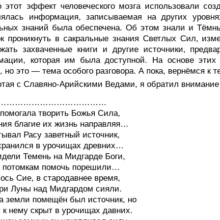
 этот эффект человеческого мозга использовали соз
лялась информация, записываемая на других уровня
ьных знаний была обеспечена. Об этом знали и Тёмн
к проникнуть в сакральные знания Светлых Сил, изм
жать захваченные книги и другие источники, предва
мации, которая им была доступной. На основе этих
, но это — тема особого разговора. А пока, вернёмся к 
тая с Славяно-Арийскими Ведами, я обратил внимание 
…………………………………
помогала творить Божья Сила,
ния благие их жизнь направляя…
ывал Расу заветный источник,
хранился в урочищах древних…
дели Темень на Мидгарде Боги,
ы потомкам помочь порешили…
ось Сие, в стародавнее время,
три Луны над Мидгардом сияли.
а земли помещён был источник, но
 к нему скрыт в урочищах давних.