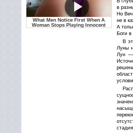
В глуб
в разн
Но Веч
не в к
А толь
Боги 
В э
Луны н
Лун —
Источ
решени
област
услови
Рас
сущно
значе
насыщ
перек
отсут
стадия