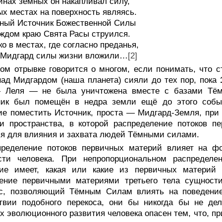
инах земных он накапливал силу,
ых местах на поверхность являясь.
ный Источник Божественной Силы
аждом краю Свята Расы струился.
ко в местах, где согласно преданья,
в Мидгард силы жизни вложили…
[2]
том отрывке говорится о многом, если понимать, что 
ад Мидгардом (наша планета) сияли до тех пор, пока
 Леля — не была уничтожена вместе с базами Тёмн
ник был помещён в недра земли ещё до этого событ
е поместить Источник, проста — Мидгард-Земля, при
и пространства, в которой распределение потоков п
я для влияния и захвата людей Тёмными силами.
пределение потоков первичных материй влияет на ф
сти человека. При непропорциональном распределе
ние имеет, какая или какие из первичных материй
ение первичными материями третьего тела сущности
ос, позволяющий Тёмным Силам влиять на поведение 
ствии подобного перекоса, они бы никогда бы не де
х эволюционного развития человека опасен тем, что, пр