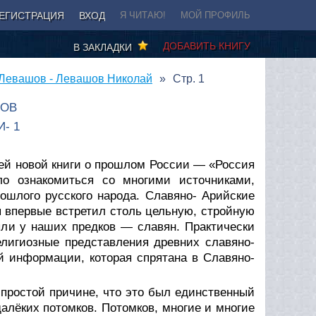
ЕГИСТРАЦИЯ
ВХОД
Я ЧИТАЮ!
МОЙ ПРОФИЛЬ
ДОБАВИТЬ КНИГУ
В ЗАКЛАДКИ
 Левашов - Левашов Николай
Стр. 1
ШОВ
- 1
оей новой книги о прошлом России — «Россия
ло ознакомиться со многими источниками,
лого русского народа. Славяно- Арийские
 я впервые встретил столь цельную, стройную
ыли у наших предков — славян. Практически
лигиозные представления древних славяно-
й информации, которая спрятана в Славяно-
 простой причине, что это был единственный
лёких потомков. Потомков, многие и многие