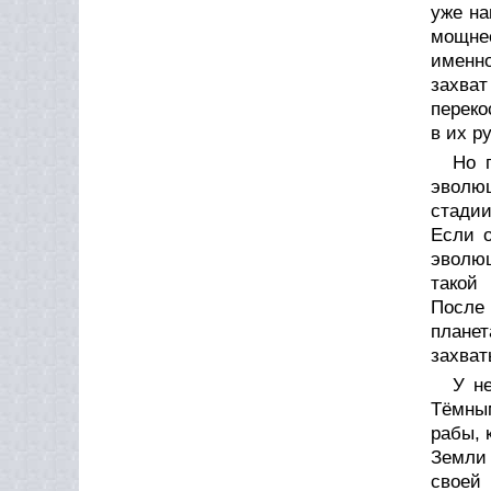
уже на
мощне
именно
захва
переко
в их ру
Но 
эволю
стадии
Если 
эволю
такой
После
плане
захват
У н
Тёмны
рабы, 
Земли
своей