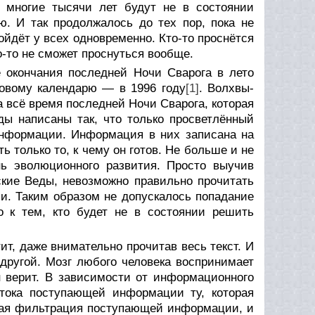
е многие тысячи лет будут не в состоянии
. И так продолжалось до тех пор, пока не
йдёт у всех одновременно. Кто-то проснётся
то-то не сможет проснуться вообще.
 окончания последней Ночи Сварога в лето
новому календарю — в 1996 году
[1]
. Волхвы-
а всё время последней Ночи Сварога, которая
ы написаны так, что только просветлённый
информации. Информация в них записана на
 только то, к чему он готов. Не больше и не
нь эволюционного развития. Просто выучив
ские Веды, невозможно правильно прочитать
и. Таким образом не допускалось попадание
 к тем, кто будет не в состоянии решить
ит, даже внимательно прочитав весь текст. И
другой. Мозг любого человека воспринимает
н верит. В зависимости от информационного
отока поступающей информации ту, которая
ная фильтрация поступающей информации, и