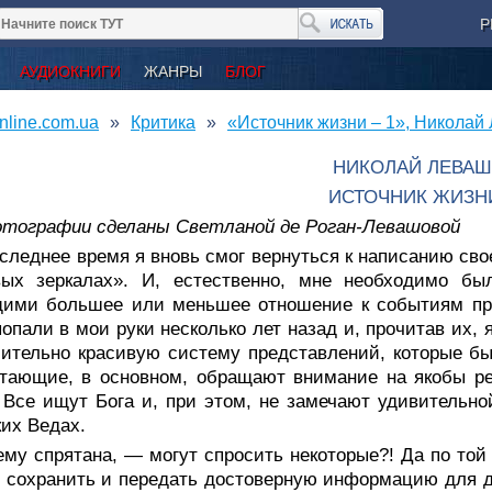
Р
АУДИОКНИГИ
ЖАНРЫ
БЛОГ
nline.com.ua
Критика
«Источник жизни – 1», Николай
НИКОЛАЙ ЛЕВА
ИСТОЧНИК ЖИЗНИ
отографии сделаны Светланой де Роган-Левашовой
следнее время я вновь смог вернуться к написанию св
вых зеркалах». И, естественно, мне необходимо бы
ими большее или меньшее отношение к событиям прош
опали в мои руки несколько лет назад и, прочитав их,
ительно красивую систему представлений, которые б
тающие, в основном, обращают внимание на якобы ре
 Все ищут Бога и, при этом, не замечают удивительно
их Ведах.
му спрятана, — могут спросить некоторые?! Да по той
 сохранить и передать достоверную информацию для да