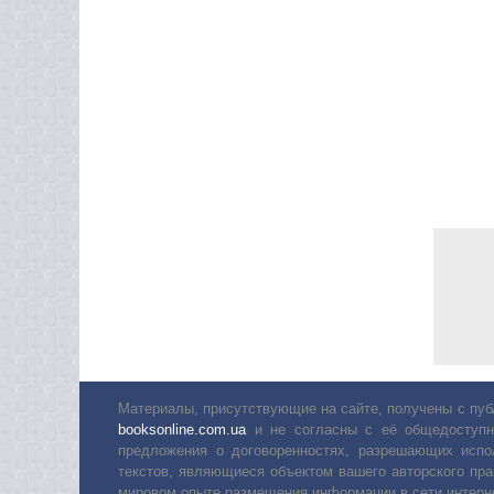
Материалы, присутствующие на сайте, получены с пуб
booksonline.com.ua
и не согласны с её общедоступн
предложения о договоренностях, разрешающих испо
текстов, являющиеся объектом вашего авторского пра
мировом опыте размещения информации в сети интерн