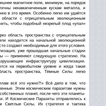
ешнее магнитное поле, минимум, на порядок
гичны ненамагниченным кускам металла, и
о в это время. Особенно легко им удаётся
ез области с отрицательным эволюционным
ечить, чтобы подобный незрелый плод «упал»
ерез область пространства с отрицательным
мли находится на начальной эволюционной
сто создают необходимые для этого условия.
илизация, уже прошедшая начальные стадии
илы — применяют следующую стратегию. На
разрушающие инфраструктуру цивилизации.
ются на первобытном уровне и когда такая
бласть пространства, Тёмные Силы легко
лам всё это нужно?!» Всё дело в том, что
енные. Этим космическим паразитам нужны
обственных планет, после чего эти планеты-
и. И Космические Паразиты отправлялись к
и Светлые Силы. Их стратегия и тактика