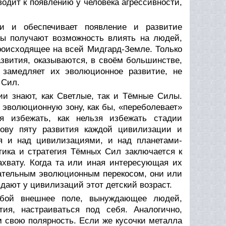
водит к появлению у человека агрессивности,
и и обеспечивает появление и развитие
ы получают возможность влиять на людей,
роисходящее на всей Мидгард-Земле. Только
звития, оказываются, в своём большинстве,
 замедляет их эволюционное развитие, не
 Сил.
и знают, как Светлые, так и Тёмные Силы.
эволюционную зону, как бы, «переболевает»
зя избежать, как нельзя избежать стадии
сову пяту развития каждой цивилизации и
я и над цивилизациями, и над планетами-
тика и стратегия Тёмных Сил заключается к
ахвату. Когда та или иная интересующая их
цательным эволюционным перекосом, они или
дают у цивилизаций этот детский возраст.
обой внешнее поле, вынуждающее людей,
ия, настраиваться под себя. Аналогично,
 свою полярность. Если же кусочки металла