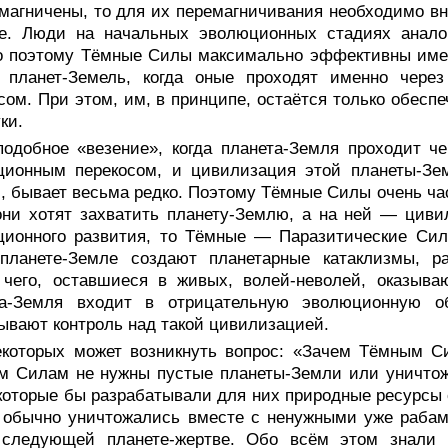
магничены, то для их перемагничивания необходимо вн
е. Люди на начальных эволюционных стадиях анало
 поэтому Тёмные Силы максимально эффективны именн
т планет-Земель, когда оные проходят именно чер
сом. При этом, им, в принципе, остаётся только обесп
ки.
подобное «везение», когда планета-Земля проходит ч
ционным перекосом, и цивилизация этой планеты-Зе
, бывает весьма редко. Поэтому Тёмные Силы очень ча
они хотят захватить планету-Землю, а на ней — цив
ционного развития, то Тёмные — Паразитические С
 планете-Земле создают планетарные катаклизмы, 
 чего, оставшиеся в живых, волей-неволей, оказыва
та-Земля входит в отрицательную эволюционную о
ывают контроль над такой цивилизацией.
екоторых может возникнуть вопрос: «Зачем Тёмным Си
м Силам не нужны пустые планеты-Земли или уничтож
которые бы разрабатывали для них природные ресурсы с
 обычно уничтожались вместе с ненужными уже рабам
 следующей планете-жертве. Обо всём этом знали 