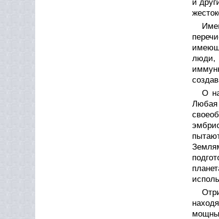
и друг
жесток
Име
переч
имеющи
люди, 
иммун
создав
О н
Любая 
своео
эмбри
пытаю
Землям
подгот
планет
исполь
Отр
наход
мощный