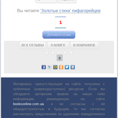
Вы читаете
'Золотые стихи' пифагорейцев
1
Добавить отзыв
ВСЕ ОТЗЫВЫ
О КНИГЕ
В ИЗБРАННОЕ
0
Материалы, присутствующие на сайте, получены с
публичных (широкодоступных) ресурсов. Если вы
обладаете авторским правом на какую либо
информацию, размещенную на сайте
booksonline.com.ua
и не согласны с её
общедоступностью в будущем, то мы согласны
рассмотреть предложения по удалению определенного