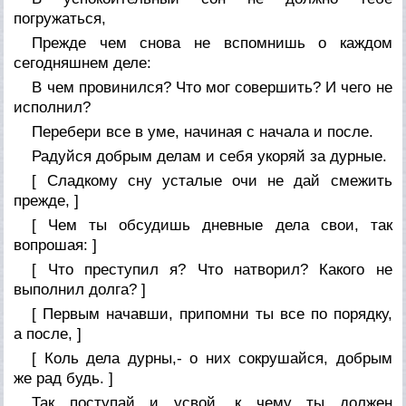
погружаться,
Прежде чем снова не вспомнишь о каждом
сегодняшнем деле:
В чем провинился? Что мог совершить? И чего не
исполнил?
Перебери все в уме, начиная с начала и после.
Радуйся добрым делам и себя укоряй за дурные.
[ Сладкому сну усталые очи не дай смежить
прежде, ]
[ Чем ты обсудишь дневные дела свои, так
вопрошая: ]
[ Что преступил я? Что натворил? Какого не
выполнил долга? ]
[ Первым начавши, припомни ты все по порядку,
а после, ]
[ Коль дела дурны,- о них сокрушайся, добрым
же рад будь. ]
Так поступай и усвой, к чему ты должен