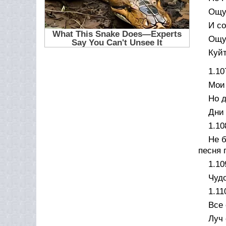
Ощущ
И со
Ощу
Куй
1.10
Мои 
Но д
Дни
1.10
Не б
песня 
1.10
Чудо
1.11
Все 
Луч 