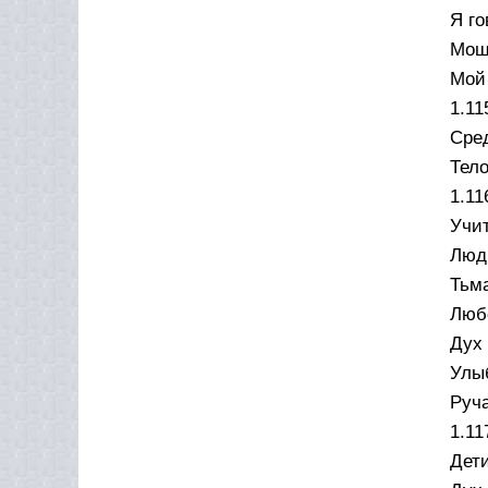
Я го
Мощ
Мой
1.11
Сре
Тело
1.11
Учит
Люди
Тьма
Любо
Дух 
Улыб
Руча
1.11
Дети