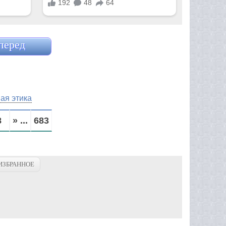
перед
ая этика
8
» ...
683
ИЗБРАННОЕ