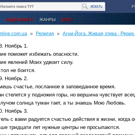
Р
АУДИОКНИГИ
ЖАНРЫ
БЛОГ
nline.com.ua
Религия
Агни-Йога. Живая этика - Рерих
8. Ноябрь 1.
ие поможет избежать опасности.
ие явлений Моих удвоит силу.
тол не боится.
9. Ноябрь 2.
ешь счастье, посланное в заповеданное время.
н стелется у подножия горы, но вершина чувствует всег
лучом солнца туман тает, а ты знаешь Мою Любовь.
0. Ноябрь 3.
ель с вами радуется счастью действия в жизни, когда о
ьше тридцати лет нужные центры не просыпаются.