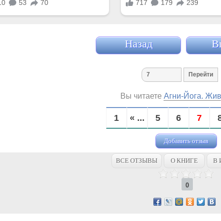
Назад
В
Вы читаете
Агни-Йога. Жив
1
« ...
5
6
7
Добавить отзыв
ВСЕ ОТЗЫВЫ
О КНИГЕ
В 
0