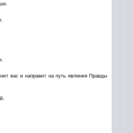
ши.
ы.
я.
енит вас и направит на путь явления Правды
й.