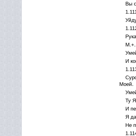
Вы с
1.11
Уйду
1.11
Рук
М.+.
Умей
И ко
1.11
Суро
Моей.
Умей
Ту Я
И п
Я да
Не п
1.11