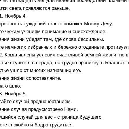
чны пятнадцать лет для явлений последствий пламени 
тки света появляются раньше.
1. Ноябрь 4.
орожность суждений только поможет Моему Делу.
те чужим учениям понимание и снисхождение.
ния жизни убедят там, где слова бессильны.
е немногих избранных и бережно отодвиньте противузл
2. Когда явлены условия счастливой земной жизни, не 
тье стучится в сердца, но трудно проникнуть Благовест
тье ушло от многих изгнавших его.
ения жизни сопоставляйте.
лаго шлю.
3. Ноябрь 5.
тайте случай предначертанием.
ение случая предусмотрено Нами.
щийся случай для вас - страница будущего.
те спокойно и бодро трудиться.