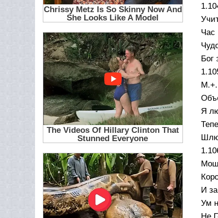
1.10
Учит
Час 
Чудо
Бог 
1.10
М.+.
Объе
Я л
Тепе
Шлю
1.10
Мощ
Коро
И за
Ум н
Не Г