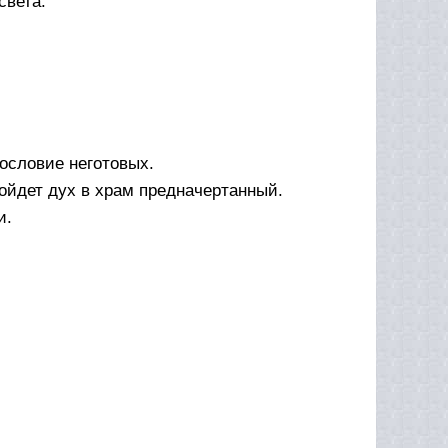
света.
ословие неготовых.
войдет дух в храм предначертанный.
и.