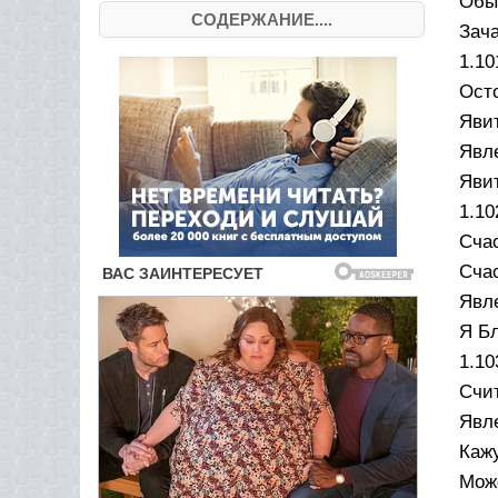
Обы
СОДЕРЖАНИЕ....
Зача
1.10
Ост
Яви
Явле
Явит
1.10
Счас
Счас
Явл
Я Б
1.10
Счи
Явл
Кажу
Може