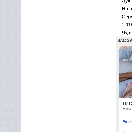
Дух 
Но н
Серд
1.11
Чудо