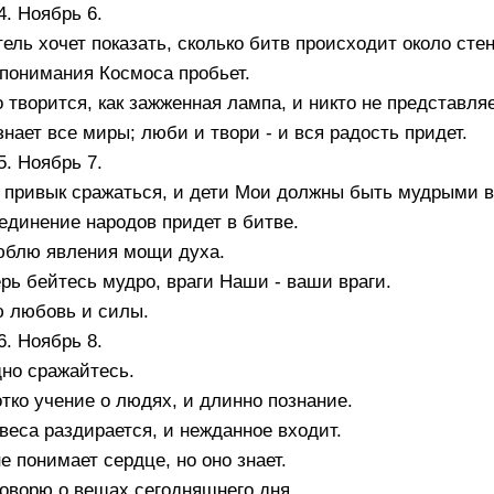
4. Ноябрь 6.
ель хочет показать, сколько битв происходит около сте
понимания Космоса пробьет.
 творится, как зажженная лампа, и никто не представля
знает все миры; люби и твори - и вся радость придет.
5. Ноябрь 7.
 привык сражаться, и дети Мои должны быть мудрыми в
динение народов придет в битве.
юблю явления мощи духа.
рь бейтесь мудро, враги Наши - ваши враги.
 любовь и силы.
6. Ноябрь 8.
но сражайтесь.
тко учение о людях, и длинно познание.
веса раздирается, и нежданное входит.
е понимает сердце, но оно знает.
оворю о вещах сегодняшнего дня.