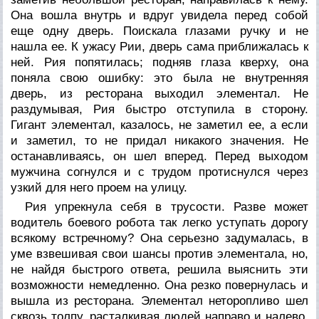
Она вошла внутрь и вдруг увидела перед собой
еще одну дверь. Поискала глазами ручку и не
нашла ее. К ужасу Рии, дверь сама приближалась к
ней. Рия попятилась; подняв глаза кверху, она
поняла свою ошибку: это была не внутренняя
дверь, из ресторана выходил элементал. Не
раздумывая, Рия быстро отступила в сторону.
Гигант элементал, казалось, не заметил ее, а если
и заметил, то не придал никакого значения. Не
останавливаясь, он шел вперед. Перед выходом
мужчина согнулся и с трудом протиснулся через
узкий для него проем на улицу.
Рия упрекнула себя в трусости. Разве может
водитель боевого робота так легко уступать дорогу
всякому встречному? Она серьезно задумалась, в
уме взвешивая свои шансы против элементала, но,
не найдя быстрого ответа, решила выяснить эти
возможности немедленно. Она резко повернулась и
вышла из ресторана. Элементал неторопливо шел
сквозь толпу, расталкивая людей направо и налево.