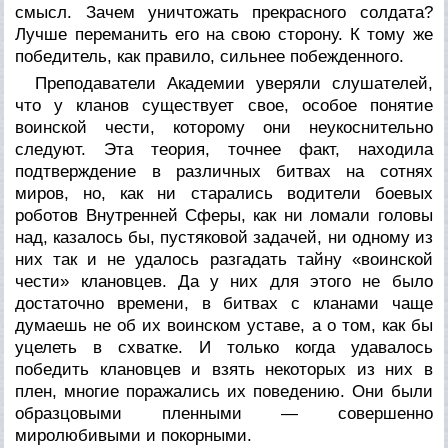
смысл. Зачем уничтожать прекрасного солдата?
Лучше переманить его на свою сторону. К тому же
победитель, как правило, сильнее побежденного.
Преподаватели Академии уверяли слушателей,
что у кланов существует свое, особое понятие
воинской чести, которому они неукоснительно
следуют. Эта теория, точнее факт, находила
подтверждение в различных битвах на сотнях
миров, но, как ни старались водители боевых
роботов Внутренней Сферы, как ни ломали головы
над, казалось бы, пустяковой задачей, ни одному из
них так и не удалось разгадать тайну «воинской
чести» клановцев. Да у них для этого не было
достаточно времени, в битвах с кланами чаще
думаешь не об их воинском уставе, а о том, как бы
уцелеть в схватке. И только когда удавалось
победить клановцев и взять некоторых из них в
плен, многие поражались их поведению. Они были
образцовыми пленными — совершенно
миролюбивыми и покорными.