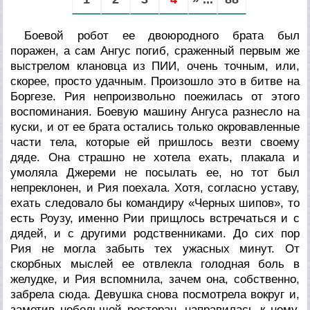
Боевой робот ее двоюродного брата был
поражен, а сам Ангус погиб, сраженный первым же
выстрелом клановца из ПИИ, очень точным, или,
скорее, просто удачным. Произошло это в битве на
Боргезе. Рия непроизвольно поежилась от этого
воспоминания. Боевую машину Ангуса разнесло на
куски, и от ее брата остались только окровавленные
части тела, которые ей пришлось везти своему
дяде. Она страшно не хотела ехать, плакала и
умоляла Джереми не посылать ее, но тот был
непреклонен, и Рия поехала. Хотя, согласно уставу,
ехать следовало бы командиру «Черных шипов», то
есть Роузу, именно Рии прищлось встречаться и с
дядей, и с другими родственниками. До сих пор
Рия не могла забыть тех ужасных минут. От
скорбных мыслей ее отвлекла голодная боль в
желудке, и Рия вспомнила, зачем она, собственно,
забрела сюда. Девушка снова посмотрела вокруг и,
заметив небольшой ресторан, направилась к нему.