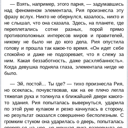
— Взять, например, этого парня, — задумавшись
над феноменом элементала, Рия произнесла эту
фразу вслух. Никто не обернулся, казалось, никто и
не слышал, что она сказала. Здесь, на планете, где
переплетались сотни разных, порой прямо
противоположных интересов миров и правителей,
никому не было ни до кого дела. Рия опустила
голову и прошла так какое-то время. «Он идет себе
спокойно и даже не подозревает, что я слежу за
ним. Какая беззаботность, даже расхлябанность».
Когда девушка подняла глаза, элементала нигде не
было.
— Эй, постой... Ты где? — тихо произнесла Рия,
но осеклась, почувствовав, как на ее плечо легла
тяжелая рука и толкнула к ближайшей двери какого-
то здания. Рия попыталась вывернуться, ударила
по этой руке кулаком и резко качнулась в сторону,
но результат оказался совершенно бесполезным. С
громким стуком она ударилась о дверь, попыталась
опереться на нее, но мощная рука развернула ее.