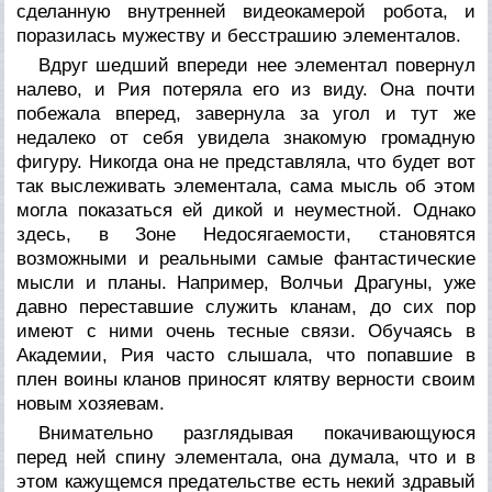
сделанную внутренней видеокамерой робота, и
поразилась мужеству и бесстрашию элементалов.
Вдруг шедший впереди нее элементал повернул
налево, и Рия потеряла его из виду. Она почти
побежала вперед, завернула за угол и тут же
недалеко от себя увидела знакомую громадную
фигуру. Никогда она не представляла, что будет вот
так выслеживать элементала, сама мысль об этом
могла показаться ей дикой и неуместной. Однако
здесь, в Зоне Недосягаемости, становятся
возможными и реальными самые фантастические
мысли и планы. Например, Волчьи Драгуны, уже
давно переставшие служить кланам, до сих пор
имеют с ними очень тесные связи. Обучаясь в
Академии, Рия часто слышала, что попавшие в
плен воины кланов приносят клятву верности своим
новым хозяевам.
Внимательно разглядывая покачивающуюся
перед ней спину элементала, она думала, что и в
этом кажущемся предательстве есть некий здравый