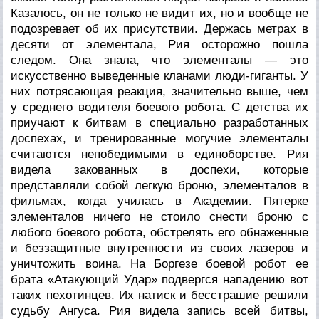
Казалось, он не только не видит их, но и вообще не
подозревает об их присутствии. Держась метрах в
десяти от элементала, Рия осторожно пошла
следом. Она знала, что элементалы — это
искусственно выведенные кланами люди-гиганты. У
них потрясающая реакция, значительно выше, чем
у среднего водителя боевого робота. С детства их
приучают к битвам в специально разработанных
доспехах, и тренированные могучие элементалы
считаются непобедимыми в единоборстве. Рия
видела закованных в доспехи, которые
представляли собой легкую броню, элементалов в
фильмах, когда училась в Академии. Пятерке
элементалов ничего не стоило снести броню с
любого боевого робота, обстрелять его обнаженные
и беззащитные внутренности из своих лазеров и
уничтожить воина. На Боргезе боевой робот ее
брата «Атакующий Удар» подвергся нападению вот
таких пехотинцев. Их натиск и бесстрашие решили
судьбу Ангуса. Рия видела запись всей битвы,