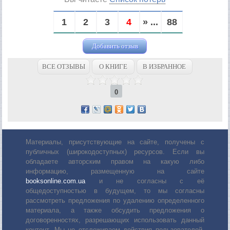
1
2
3
4
» ...
88
Добавить отзыв
ВСЕ ОТЗЫВЫ
О КНИГЕ
В ИЗБРАННОЕ
0
Материалы, присутствующие на сайте, получены с
публичных (широкодоступных) ресурсов. Если вы
обладаете авторским правом на какую либо
информацию, размещенную на сайте
booksonline.com.ua
и не согласны с её
общедоступностью в будущем, то мы согласны
рассмотреть предложения по удалению определенного
материала, а также обсудить предложения о
договоренностях, разрешающих использовать данный
контент. Мы не отслеживаем действия пользователей,