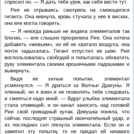
спросил он. — Я дать тебе урок, как себя вести тут.
Рия не отрываясь смотрела на смеющегося
гиганта. Она кивнула, кровь стучала у нее в висках,
она еле могла говорить.
— Я никогда раньше не видела элементалов так
близко, — еле слышно прохрипела Рия. Она хотела
добавить «живьем», но ей не хватало воздуха, она
почти задыхалась. Гигант отпустил ее шею. Рия
воспользовалась свободой и попыталась обхватить
руку элементала своими крошечными ладошками и
вывернуть.
Видя ее хилые попытки, элементал
усмехнулся. — Я драться за Волчьи Драгуны. Я
пленный, но я воин и не позволять тебе следовать
и смеяться надо мной. — Вдруг улыбка элементала
стала зловещей, и он начал заносить над головой
Рии свой громадный кулак. Девушка поняла, что
сейчас последует страшный окончательный удар, и
из последних сил лягнула элементала. Если он и
заметил эту попытку, то не придал ей никакого