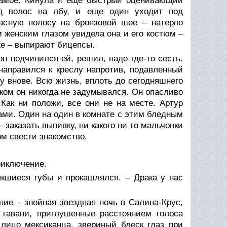
 самое. Кинула и еще быстрый оценивающий
од волос на лбу, и еще один уходит под
расную полосу на бронзовой шее – натерло
м женским глазом увидела она и его костюм –
же – выпирают бицепсы.
он подчинился ей, решил, надо где-то сесть.
направился к креслу напротив, подавленный
 внове. Всю жизнь, вплоть до сегодняшнего
аком он никогда не задумывался. Он опасливо
 Как ни положи, все они не на месте. Артур
ами. Один на один в комнате с этим бледным
заказать выпивку, ни какого ни то мальчонки
ом свести знакомство.
риключение.
екшиеся губы и прокашлялся. – Драка у нас
ние – знойная звездная ночь в Салина-Крус,
а гавани, приглушенные расстоянием голоса
 лицо мексиканца, звериный блеск глаз при