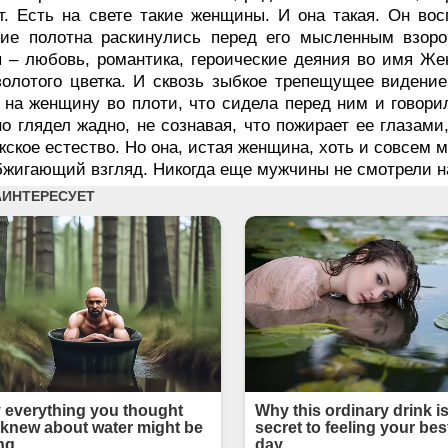
т. Есть на свете такие женщины. И она такая. Он во
ие полотна раскинулись перед его мысленным взором
 – любовь, романтика, героические деяния во имя Ж
золотого цветка. И сквозь зыбкое трепещущее видение
 на женщину во плоти, что сидела перед ним и говори
но глядел жадно, не сознавая, что пожирает ее глазами
жское естество. Но она, истая женщина, хоть и совсем
бжигающий взгляд. Никогда еще мужчины не смотрели на