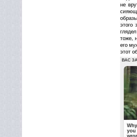
не вру
сияющ
образы
этого 
глядел
тоже, 
его му
этот о