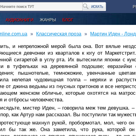
Р
АУДИОКНИГИ
ЖАНРЫ
БЛОГ
nline.com.ua
Классическая проза
Мартин Иден - Лон
нить, и непреложной мерой была она. Вот вялые незд
ющиеся девчонки из кварталов к югу от Маркетстрит
нной сигаретой в углу рта. Их вытеснили японки с к
ми в туфельках на деревянной подошве; евразийки
дения; пышнотелые, темнокожие, увенчанные цвет
нила нелепая чудовищная толпа – неряхи и распуст
е от джина ведьмы из гнусных притонов и все неприст
ающем женском обличье, которые охотятся на матросо
я и отбросы человечества.
исядьте, мистер Иден, – говорила меж тем девушка. – 
пор, как Артур нам рассказал. Вы поступили так мужес
ротестующе махнул рукой, пробормотал, мол, чего он т
пил бы так же. Она заметила, что рука, которой 