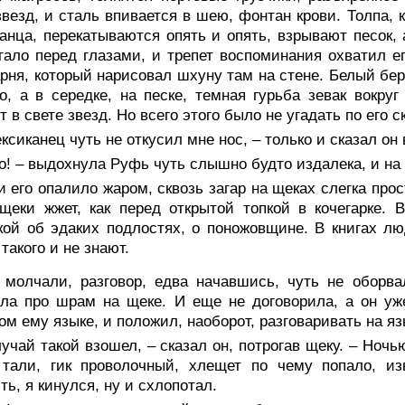
звезд, и сталь впивается в шею, фонтан крови. Толпа, 
анца, перекатываются опять и опять, взрывают песок, 
тало перед глазами, и трепет воспоминания охватил ег
арня, который нарисовал шхуну там на стене. Белый бер
о, а в середке, на песке, темная гурьба зевак вокру
т в свете звезд. Но всего этого было не угадать по его 
ксиканец чуть не откусил мне нос, – только и сказал он
о! – выдохнула Руфь чуть слышно будто издалека, и на
и его опалило жаром, сквозь загар на щеках слегка про
щеки жжет, как перед открытой топкой в кочегарке. 
ой об эдаких подлостях, о поножовщине. В книгах люд
 такого и не знают.
 молчали, разговор, едва начавшись, чуть не оборва
ла про шрам на щеке. И еще не договорила, а он уже
ом ему языке, и положил, наоборот, разговаривать на яз
учай такой взошел, – сказал он, потрогав щеку. – Ночь
 тали, гик проволочный, хлещет по чему попало, из
ть, я кинулся, ну и схлопотал.