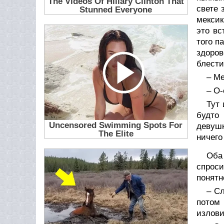
свете 
мексик
это вс
того п
здоров
блести
– Ме
– О-
Тут 
будто 
девушк
ничего
Оба
спроси
понятн
– Сл
потом
излови