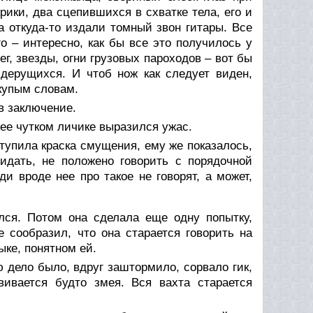
крики, два сцепившихся в схватке тела, его и
а откуда-то издали томный звон гитары. Все
о – интересно, как бы все это получилось у
ег, звезды, огни грузовых пароходов – вот бы
г дерущихся. И чтоб нож как следует виден,
скупым словам.
 в заключение.
 ее чутком личике выразился ужас.
ступила краска смущения, ему же показалось,
Видать, не положено говорить с порядочной
и вроде нее про такое не говорят, а может,
лся. Потом она сделала еще одну попытку,
 сообразил, что она старается говорить на
ыке, понятном ей.
ю дело было, вдруг заштормило, сорвало гик,
вивается будто змея. Вся вахта старается