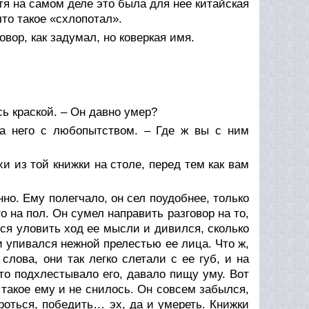
хотя на самом деле это была для нее китайская
что такое «схлопотал».
овор, как задумал, но коверкая имя.
ь краской. – Он давно умер?
а него с любопытством. – Где ж вы с ним
ихи из той книжки на столе, перед тем как вам
но. Ему полегчало, он сел поудобнее, только
о на пол. Он сумел направить разговор на то,
ался уловить ход ее мысли и дивился, сколько
и упивался нежной прелестью ее лица. Что ж,
лова, они так легко слетали с ее губ, и на
то подхлестывало его, давало пищу уму. Вот
, такое ему и не снилось. Он совсем забылся,
ороться, победить… эх, да и умереть. Книжки