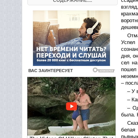
ссади
СОДЕРЖАНИЕ....
взгля
крахм
воротн
дешевы
Отма
Успел 
сознан
дня, о
сел на
пошел 
неземн
– посл
– У 
– Ка
– О
была. 
Сказ
белая 
пьяных