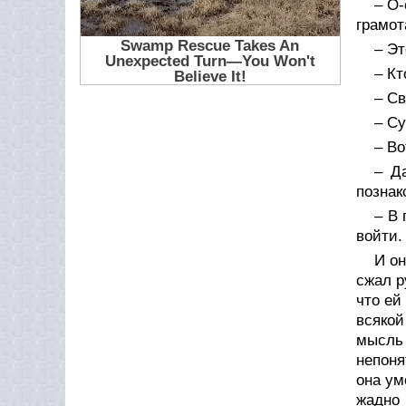
– О-
грамот
– Эт
– Кт
– Св
– Су
– Во
– Д
позна
– В 
войти.
И он
сжал р
что ей
всякой
мысль 
непоня
она ум
жадно 