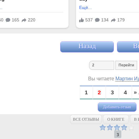
Назад
В
Вы читаете
Мартин И
1
2
3
4
» 
Добавить отзыв
ВСЕ ОТЗЫВЫ
О КНИГЕ
В 
3