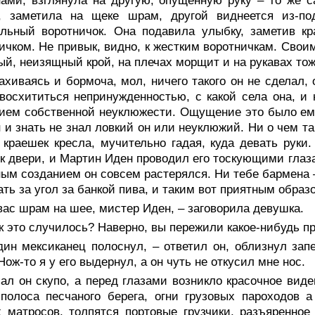
нами, взглянула на другую, опущенную руку – то же
д, заметила на щеке шрам, другой виднеется из-п
альный воротничок. Она подавила улыбку, заметив к
ичком. Не привык, видно, к жестким воротничкам. Свои
й, неизящный крой, на плечах морщит и на рукавах то
хиваясь и бормоча, мол, ничего такого он не сделал, 
восхититься непринужденностью, с какой села она, и 
ием собственной неуклюжести. Ощущение это было ему
н и знать не знал ловкий он или неуклюжий. Ни о чем т
 краешек кресла, мучительно гадая, куда девать руки.
к двери, и Мартин Иден проводил его тоскующими глаз
ым созданием он совсем растерялся. Ни тебе бармена – 
ать за угол за банкой пива, и таким вот приятным образ
вас шрам на шее, мистер Иден, – заговорила девушка.
к это случилось? Наверно, вы пережили какое-нибудь п
дин мексиканец полоснул, – ответил он, облизнул зап
Нож-то я у его выдернул, а он чуть не откусил мне нос.
ал он скупо, а перед глазами возникло красочное виде
полоса песчаного берега, огни грузовых пароходов 
 матросов, толпятся портовые грузчики, разъяренное