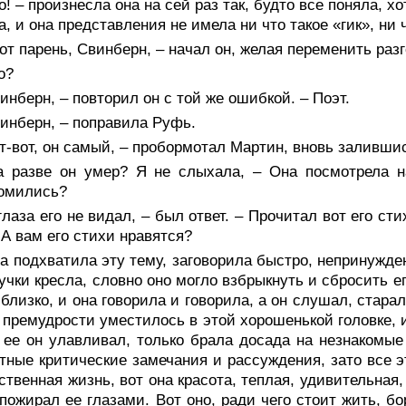
о! – произнесла она на сей раз так, будто все поняла, 
а, и она представления не имела ни что такое «гик», ни 
от парень, Свинберн, – начал он, желая переменить разг
о?
инберн, – повторил он с той же ошибкой. – Поэт.
инберн, – поправила Руфь.
т-вот, он самый, – пробормотал Мартин, вновь залившис
а разве он умер? Я не слыхала, – Она посмотрела н
комились?
глаза его не видал, – был ответ. – Прочитал вот его ст
 А вам его стихи нравятся?
а подхватила эту тему, заговорила быстро, непринужден
учки кресла, словно оно могло взбрыкнуть и сбросить ег
 близко, и она говорила и говорила, а он слушал, стар
 премудрости уместилось в этой хорошенькой головке, 
ее он улавливал, только брала досада на незнакомые с
тные критические замечания и рассуждения, зато все э
ственная жизнь, вот она красота, теплая, удивительная
пожирал ее глазами. Вот оно, ради чего стоит жить, б