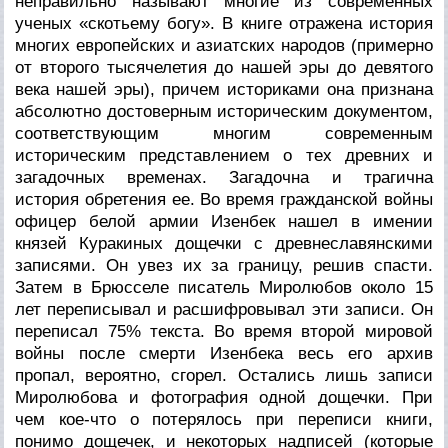
неправильно называют многие из современных
ученых «скотьему богу». В книге отражена история
многих европейских и азиатских народов (примерно
от второго тысячелетия до нашей эры до девятого
века нашей эры), причем историками она признана
абсолютно достоверным историческим документом,
соответствующим многим современным
историческим представлением о тех древних и
загадочных временах. Загадочна и трагична
история обретения ее. Во время гражданской войны
офицер белой армии Изенбек нашел в имении
князей Куракиных дощечки с древнеславянскими
записями. Он увез их за границу, решив спасти.
Затем в Брюсселе писатель Миролюбов около 15
лет переписывал и расшифровывал эти записи. Он
переписал 75% текста. Во время второй мировой
войны после смерти Изенбека весь его архив
пропал, вероятно, сгорел. Остались лишь записи
Миролюбова и фотография одной дощечки. При
чем кое-что о потерялось при переписи книги,
понимо дощечек, и некоторых надписей (которые