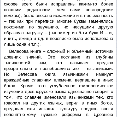
скорее всего были исправлены каким-то более
поздним редактором, чем сами новгородские
волхвы), было внесено искажение и в письменность
– так как при переписи многие буквы заменялись
похожими по звучанию, но несущими другую
образную нагрузку – (например из 5-ти букв И – и,
инить, ижица и т.д. в переписке была использована
лишь одна и т.п.).
Велесова книга – сложный и объемный источник
древних знаний. Это послание из глубины
тысячелетий нам, кто называет предков
презрительно и пренебрежительно – язычниками.
Но Велесова книга язычниками именует
враждебные славянам племена, верившие в иных
богов. Кроме того углубленное филологическое
изучение древнерусско языка однозначно говорит о
том, что славяне именовали язычниками тех, кто
говорил на других языках, верил в иных богов,
предавал или искажал культуру предков внося
непонятно-кому нужные реформы в Древнюю