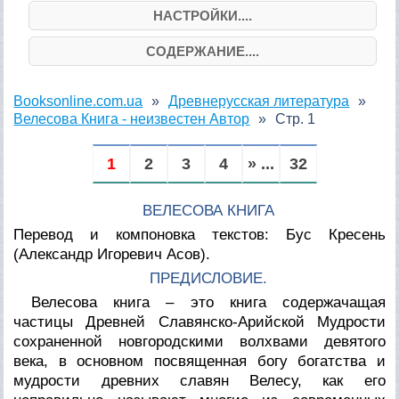
НАСТРОЙКИ....
СОДЕРЖАНИЕ....
Booksonline.com.ua
Древнерусская литература
Велесова Книга - неизвестен Автор
Стр. 1
1
2
3
4
» ...
32
ВЕЛЕСОВА КНИГА
Перевод и компоновка текстов: Бус Кресень
(Александр Игоревич Асов).
ПРЕДИСЛОВИЕ.
Велесова книга – это книга содержачащая
частицы Древней Славянско-Арийской Мудрости
сохраненной новгородскими волхвами девятого
века, в основном посвященная богу богатства и
мудрости древних славян Велесу, как его