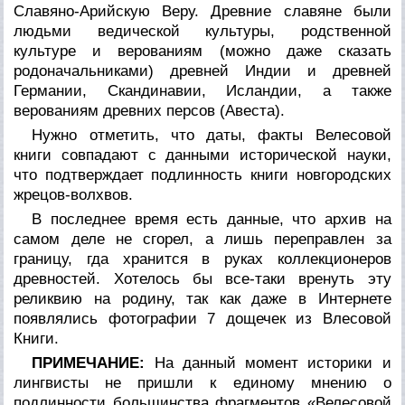
Славяно-Арийскую Веру. Древние славяне были
людьми ведической культуры, родственной
культуре и верованиям (можно даже сказать
родоначальниками) древней Индии и древней
Германии, Скандинавии, Исландии, а также
верованиям древних персов (Авеста).
Нужно отметить, что даты, факты Велесовой
книги совпадают с данными исторической науки,
что подтверждает подлинность книги новгородских
жрецов-волхвов.
В последнее время есть данные, что архив на
самом деле не сгорел, а лишь переправлен за
границу, гда хранится в руках коллекционеров
древностей. Хотелось бы все-таки вренуть эту
реликвию на родину, так как даже в Интернете
появлялись фотографии 7 дощечек из Влесовой
Книги.
ПРИМЕЧАНИЕ:
На данный момент историки и
лингвисты не пришли к единому мнению о
подлинности большинства фрагментов «Велесовой