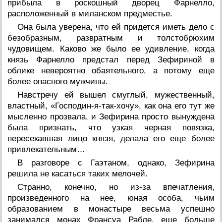
прибыла в роскошный дворец Фарнелло,
расположенный в миланском предместье.
Она была уверена, что ей придется иметь дело с
безобразным, развратным и толстобрюхим
чудовищем. Каково же было ее удивление, когда
князь Фарнелло предстал перед Зефириной в
облике невероятно обаятельного, а потому еще
более опасного мужчины.
Навстречу ей вышел смуглый, мужественный,
властный, «Господин-я-так-хочу», как она его тут же
мысленно прозвала, и Зефирина просто вынуждена
была признать, что узкая черная повязка,
пересекавшая лицо князя, делала его еще более
привлекательным…
В разговоре с Гаэтаном, однако, Зефирина
решила не касаться таких мелочей.
Странно, конечно, но из-за впечатления,
произведенного на нее, юная особа, чьим
образованием в монастыре весьма успешно
занимался монах Франсуа Рабле, еще больше