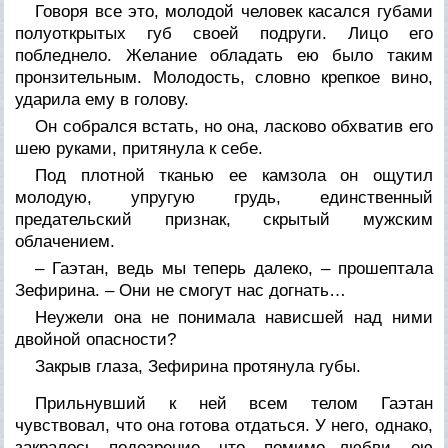
Говоря все это, молодой человек касался губами
полуоткрытых губ своей подруги. Лицо его
побледнело. Желание обладать ею было таким
пронзительным. Молодость, словно крепкое вино,
ударила ему в голову.
Он собрался встать, но она, ласково обхватив его
шею руками, притянула к себе.
Под плотной тканью ее камзола он ощутил
молодую, упругую грудь, единственный
предательский признак, скрытый мужским
облачением.
– Гаэтан, ведь мы теперь далеко, – прошептала
Зефирина. – Они не смогут нас догнать…
Неужели она не понимала нависшей над ними
двойной опасности?
Закрыв глаза, Зефирина протянула губы.
Прильнувший к ней всем телом Гаэтан
чувствовал, что она готова отдаться. У него, однако,
закралось подозрение, что, помимо любви, ею