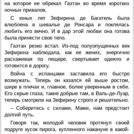
на которое ее обрекал Гаэтан во время коротких
ночных привалов.
С юных лет Зефирина де Багатель была
влюблена в шевалье де Ронсара и поклялась
любить его вечно. И в дар этой любви она готова
была принести свое тело.
Гаэтан резко встал. Из-под полуопущенных век
Зефирина наблюдала, как ее жених, энергично
расхаживая по пещере, свертывает одеяло и
готовится в дорогу.
Война с испанцами заставила его быстро
возмужать. Теперь он казался ей выше ростом,
шире в плечах и, главное, более уверенным в себе.
Его серые глаза, такие добрые там, в Валь-де-Луар,
теперь смотрели на Зефирину строго и решительно.
– Соберитесь с силами, Мами, нам предстоит
долгий путь.
Говоря так, молодой человек протянул своей
подруге кусок пирога, купленного накануне в какой-