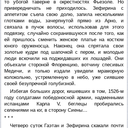
то убогой таверне в окрестностях Фьезоле. Но
привередничать не приходилось. Зефирина с
аппетитом съела свою долю, запила несколькими
глотками воды, зачерпнутой прямо из Арно, и
связала в пучок волосы, использовав для этого
подвязку, случайно сохранившуюся после того, как
ей пришлось сменить женское платье на костюм
юного оруженосца. Наконец она спрятала свои
золотые кудри под шапочкой с пером, и молодые
люди вскочили на поджидавших их лошадей. Они
объехали стороной Флоренцию, вотчину спесивых
Медичи, и только издали увидели мраморную
колокольню, устремленную в небо, уже сиявшее
своей безупречной голубизной.
Избегая больших дорог, кишевших в том, 1526-м
году солдатами победоносной армии, надменными
испанцами Карла V, беглецы пробирались
селениями на юг, в сторону Сиены…
* * *
Четверо суток Гаэтан и Зефирина скакали почти