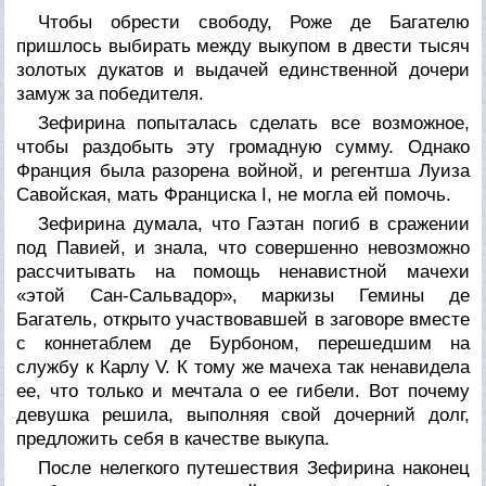
Чтобы обрести свободу, Роже де Багателю
пришлось выбирать между выкупом в двести тысяч
золотых дукатов и выдачей единственной дочери
замуж за победителя.
Зефирина попыталась сделать все возможное,
чтобы раздобыть эту громадную сумму. Однако
Франция была разорена войной, и регентша Луиза
Савойская, мать Франциска I, не могла ей помочь.
Зефирина думала, что Гаэтан погиб в сражении
под Павией, и знала, что совершенно невозможно
рассчитывать на помощь ненавистной мачехи
«этой Сан-Сальвадор», маркизы Гемины де
Багатель, открыто участвовавшей в заговоре вместе
с коннетаблем де Бурбоном, перешедшим на
службу к Карлу V. К тому же мачеха так ненавидела
ее, что только и мечтала о ее гибели. Вот почему
девушка решила, выполняя свой дочерний долг,
предложить себя в качестве выкупа.
После нелегкого путешествия Зефирина наконец