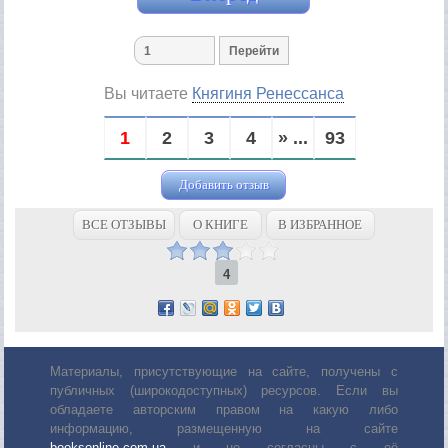
Вы читаете
Княгиня Ренессанса
1
2
3
4
» ...
93
Добавить отзыв
ВСЕ ОТЗЫВЫ
О КНИГЕ
В ИЗБРАННОЕ
4
Материалы, присутствующие на сайте, получены с
публичных (широкодоступных) ресурсов. Если вы
обладаете авторским правом на какую либо
информацию, размещенную на сайте
booksonline.com.ua
и не согласны с её