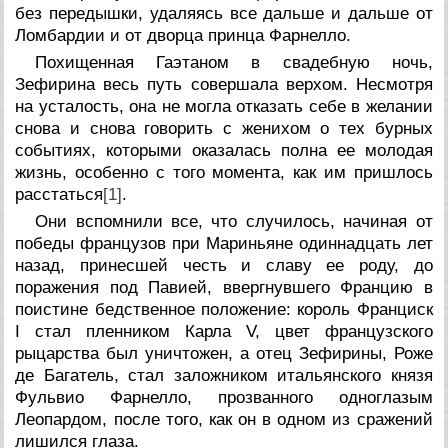
без передышки, удаляясь все дальше и дальше от
Ломбардии и от дворца принца Фарнелло.
Похищенная Гаэтаном в свадебную ночь,
Зефирина весь путь совершала верхом. Несмотря
на усталость, она не могла отказать себе в желании
снова и снова говорить с женихом о тех бурных
событиях, которыми оказалась полна ее молодая
жизнь, особенно с того момента, как им пришлось
расстаться
[1]
.
Они вспомнили все, что случилось, начиная от
победы французов при Мариньяне одиннадцать лет
назад, принесшей честь и славу ее роду, до
поражения под Павией, ввергнувшего Францию в
поистине бедственное положение: король Франциск
I стал пленником Карла V, цвет французского
рыцарства был уничтожен, а отец Зефирины, Роже
де Багатель, стал заложником итальянского князя
Фульвио Фарнелло, прозванного одноглазым
Леопардом, после того, как он в одном из сражений
лишился глаза.