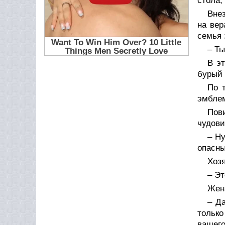
стола,
Внез
на вер
семья 
– Ты
В э
бурый 
По 
эмбле
Пов
чудови
– Ну
опасны
Хозя
– Эт
Жен
– Да
только
вашего