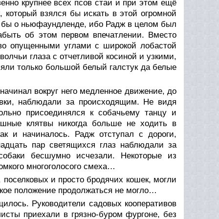
енно крупнее всех псов стаи и при этом ещё
 который взялся бы искать в этой огромной
л бы о ньюфаундленде, ибо Радж в целом был
забыть об этом первом впечатлении. Вместо
иво опущенными углами с широкой лобастой
олчьи глаза с отчетливой косиной и узкими,
яли только большой белый галстук да белые
начинал вокруг него медленное движение, до
ивки, наблюдали за происходящим. Не видя
ольно присоединялся к собачьему танцу и
ашные клятвы никогда больше не ходить в
как и начиналось. Радж отступал с дороги,
надцать пар светящихся глаз наблюдали за
 собаки бесшумно исчезали. Некоторые из
ромкого многоголосого смеха…
, поселковых и просто бродячих кошек, могли
такое положение продолжаться не могло…
ощилось. Руководители садовых кооперативов
исты приехали в грязно-буром фургоне, без