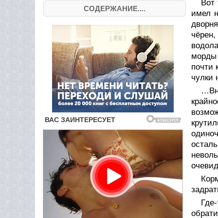
Вот 
СОДЕРЖАНИЕ....
имел н
дворня
чёрен,
водол
морды 
почти 
чулки 
…Вн
крайн
возмо
крути
одиноч
осталь
невол
очевид
Корм
задрат
Где
обрати