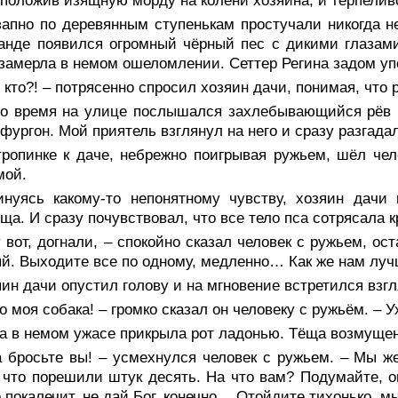
 положив изящную морду на колени хозяина, и терпели
апно по деревянным ступенькам простучали никогда не
анде появился огромный чёрный пес с дикими глазам
замерла в немом ошеломлении. Сеттер Регина задом уп
 кто?! – потрясенно спросил хозяин дачи, понимая, что
то время на улице послышался захлебывающийся рёв м
фургон. Мой приятель взглянул на него и сразу разгада
тропинке к даче, небрежно поигрывая ружьем, шёл че
мой.
инуясь какому-то непонятному чувству, хозяин дачи 
ща. И сразу почувствовал, что все тело пса сотрясала 
 вот, догнали, – спокойно сказал человек с ружьем, ос
й. Выходите все по одному, медленно… Как же нам луч
ин дачи опустил голову и на мгновение встретился взг
о моя собака! – громко сказал он человеку с ружьём. – У
а в немом ужасе прикрыла рот ладонью. Тёща возмущен
 бросьте вы! – усмехнулся человек с ружьем. – Мы же
 что порешили штук десять. На что вам? Подумайте, он
 покалечит, не дай Бог, конечно… Отойдите тихонько, 