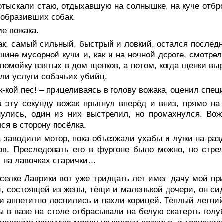
отыскали стаю, отдыхавшую на солнышке, на куче отбро
ообразивших собак.
е вожака.
к, самый сильный, быстрый и ловкий, остался последн
шине мусорной кучи и, как и на ночной дороге, смотре
 помойку взятых в дом щенков, а потом, когда щенки в
ли услуги собачьих убийц.
к-кой пес! – прицеливаясь в голову вожака, оценил спец
в эту секунду вожак прыгнул вперёд и вниз, прямо н
нулись, один из них выстрелил, но промахнулся. Во
ся в сторону посёлка.
 заводили мотор, пока объезжали ухабы и лужи на раз
ов. Преследовать его в фургоне было можно, но стрел
 на лавочках старички…
селке Лаврики вот уже тридцать лет имел дачу мой при
, состоящей из жены, тёщи и маленькой дочери, он си
и аппетитно лоснились и пахли корицей. Тёплый летни
 в вазе на столе отбрасывали на белую скатерть голу