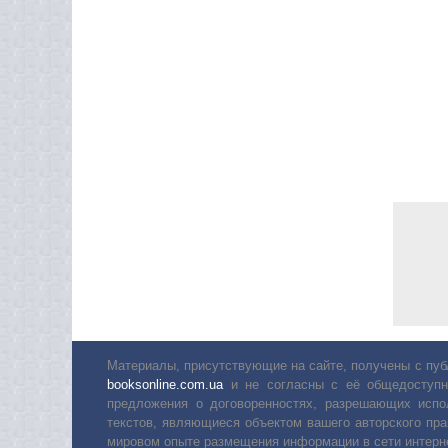
Материалы, присутствующие на сайте, получены с пуб
booksonline.com.ua
и не согласны с её общедоступн
предложения о договоренностях, разрешающих испо
текстов, являющиеся объектом вашего авторского пра
мировом опыте размещения информации в сети интерн