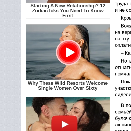
труда 
и не с
Кром
Вожа
на вер
на эту
оплати
– Ка
Но 
отшат
помчал
Пока
участк
сидели
В по
семьёй
булочк
люпины