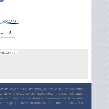
 «бродяга»
...
8
ИЗБРАННОЕ
авом на какую либо информацию, размещенную на сайте
лению определенного материала, а также обсудить
ей, которые самостоятельно выкладывают источники
е отбора с чьей либо стороны, что является нормой в