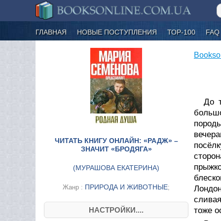
ГЛАВНАЯ
НОВЫЕ ПОСТУПЛЕНИЯ
ТОР-100
FAQ
Bookso
До 
большо
пород
вечера
ЧИТАТЬ КНИГУ ОНЛАЙН: «РАДЖ» –
посёлк
ЗНАЧИТ «БРОДЯГА»
сторон
прыжк
(
МУРАШОВА ЕКАТЕРИНА
)
блеск
ПРИРОДА И ЖИВОТНЫЕ
Жанр :
;
Лондо
сливая
НАСТРОЙКИ....
тоже о