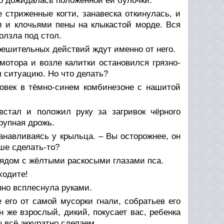
во дожидалась положенной ей булочки.
 стриженные когти, занавеска откинулась, и
и и клочьями пены на клыкастой морде. Вся
олзла под стол.
 решительных действий ждут именно от него.
отора и возле калитки остановился грязно-
л ситуацию. Но что делать?
ловек в тёмно-синем комбинезоне с нашитой
встал и положил руку за загривок чёрного
крупная дрожь.
танавливаясь у крыльца. – Вы осторожнее, он
ше сделать-то?
лядом с жёлтыми раскосыми глазами пса.
ходите!
но всплеснула руками.
 его от самой мусорки гнали, собратьев его
 же взрослый, дикий, покусает вас, ребенка
мы всё аккуратно сделаем…