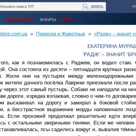
Р
АУДИОКНИГИ
ЖАНРЫ
БЛОГ
nline.com.ua
Природа и Животные
«Радж» – значит 
ЕКАТЕРИНА МУРА
'РАДЖ' – ЗНАЧИТ 'БР
того, как я познакомилась с Раджем, он водил стаю.
й. Она состояла из десяти – пятнадцати крупных разн
ы. Жили они на пустырях между железнодорожными 
м жители дачного посёлка Лаврики приезжали после ра
у через этот самый пустырь. Собаки не нападали на н
ам дороги, изредка взлаивая, словно о чем-то договари
ом выскакивал на дорогу и замирал в боковой стойк
ом, а бесстрастное выражение морды напоминало поз
на. Если прохожий продолжал решительно идти вперё
сь с остальными звериными тенями. Если же человек 
станавливалась, псы садились вокруг и, вывалив тёмн