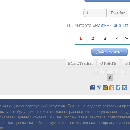
Вы читаете
«Радж» – значит
1
2
3
4
» 
Добавить отзыв
ВСЕ ОТЗЫВЫ
О КНИГЕ
В 
0
личных (широкодоступных) ресурсов. Если вы обладаете авторским пр
остью в будущем, то мы согласны рассмотреть предложения по уда
льзовать данный контент. Мы не отслеживаем действия пользовател
ва. Все данные на сайт, загружаются автоматически, не проходя заране
ет.