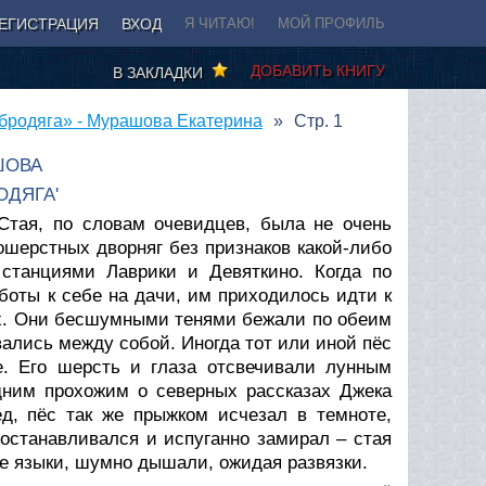
ЕГИСТРАЦИЯ
ВХОД
Я ЧИТАЮ!
МОЙ ПРОФИЛЬ
ДОБАВИТЬ КНИГУ
В ЗАКЛАДКИ
«бродяга» - Мурашова Екатерина
Стр. 1
ШОВА
ОДЯГА'
 Стая, по словам очевидцев, была не очень
ошерстных дворняг без признаков какой-либо
станциями Лаврики и Девяткино. Когда по
боты к себе на дачи, им приходилось идти к
их. Они бесшумными тенями бежали по обеим
вались между собой. Иногда тот или иной пёс
е. Его шерсть и глаза отсвечивали лунным
дним прохожим о северных рассказах Джека
д, пёс так же прыжком исчезал в темноте,
останавливался и испуганно замирал – стая
ые языки, шумно дышали, ожидая развязки.