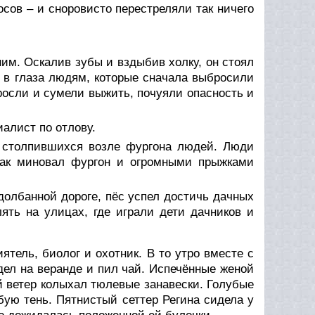
сов – и сноровисто перестреляли так ничего
им. Оскалив зубы и вздыбив холку, он стоял
л в глаза людям, которые сначала выбросили
ыросли и сумели выжить, почуяли опасность и
иалист по отлову.
а столпившихся возле фургона людей. Люди
жак миновал фургон и огромными прыжками
долбанной дороге, пёс успел достичь дачных
ять на улицах, где играли дети дачников и
ятель, биолог и охотник. В то утро вместе с
дел на веранде и пил чай. Испечённые женой
й ветер колыхал тюлевые занавески. Голубые
бую тень. Пятнистый сеттер Регина сидела у