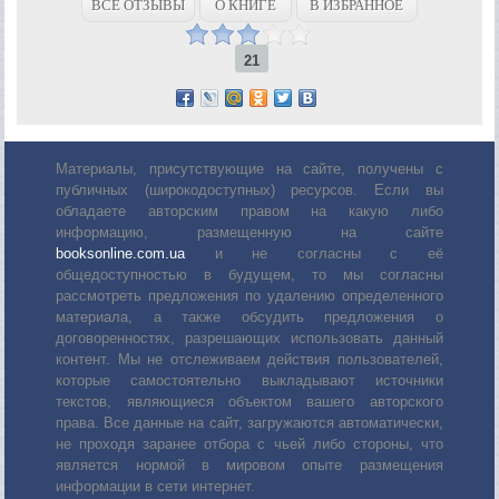
ВСЕ ОТЗЫВЫ
О КНИГЕ
В ИЗБРАННОЕ
21
Материалы, присутствующие на сайте, получены с
публичных (широкодоступных) ресурсов. Если вы
обладаете авторским правом на какую либо
информацию, размещенную на сайте
booksonline.com.ua
и не согласны с её
общедоступностью в будущем, то мы согласны
рассмотреть предложения по удалению определенного
материала, а также обсудить предложения о
договоренностях, разрешающих использовать данный
контент. Мы не отслеживаем действия пользователей,
которые самостоятельно выкладывают источники
текстов, являющиеся объектом вашего авторского
права. Все данные на сайт, загружаются автоматически,
не проходя заранее отбора с чьей либо стороны, что
является нормой в мировом опыте размещения
информации в сети интернет.