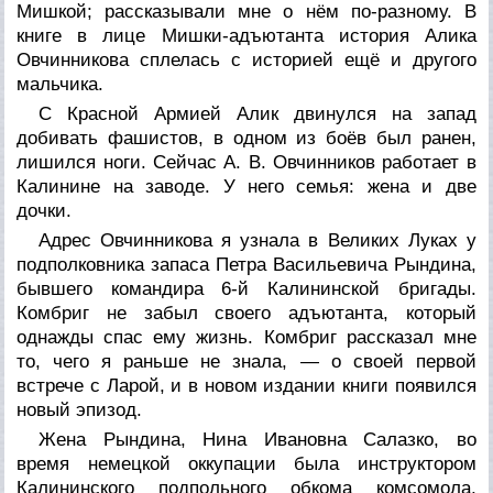
Мишкой; рассказывали мне о нём по-разному. В
книге в лице Мишки-адъютанта история Алика
Овчинникова сплелась с историей ещё и другого
мальчика.
С Красной Армией Алик двинулся на запад
добивать фашистов, в одном из боёв был ранен,
лишился ноги. Сейчас А. В. Овчинников работает в
Калинине на заводе. У него семья: жена и две
дочки.
Адрес Овчинникова я узнала в Великих Луках у
подполковника запаса Петра Васильевича Рындина,
бывшего командира 6-й Калининской бригады.
Комбриг не забыл своего адъютанта, который
однажды спас ему жизнь. Комбриг рассказал мне
то, чего я раньше не знала, — о своей первой
встрече с Ларой, и в новом издании книги появился
новый эпизод.
Жена Рындина, Нина Ивановна Салазко, во
время немецкой оккупации была инструктором
Калининского подпольного обкома комсомола,