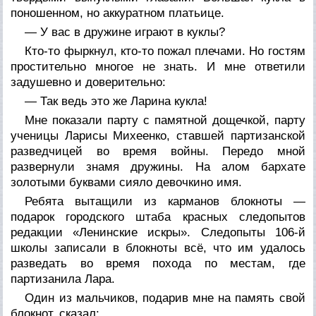
поношенном, но аккуратном платьице.
— У вас в дружине играют в куклы?
Кто-то фыркнул, кто-то пожал плечами. Но гостям
простительно многое не знать. И мне ответили
задушевно и доверительно:
— Так ведь это же Ларина кукла!
Мне показали парту с памятной дощечкой, парту
ученицы Ларисы Михеенко, ставшей партизанской
разведчицей во время войны. Передо мной
развернули знамя дружины. На алом бархате
золотыми буквами сияло девочкино имя.
Ребята вытащили из карманов блокноты —
подарок городского штаба красных следопытов
редакции «Ленинские искры». Следопыты 106-й
школы записали в блокноты всё, что им удалось
разведать во время похода по местам, где
партизанила Лара.
Один из мальчиков, подарив мне на память свой
блокнот, сказал: