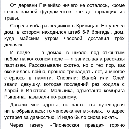
От деревни Печенёво ничего не осталось, кроме
серых камней фундаментов, кое-где торчащих из
травы.
Сгорела изба разведчиков в Кривицах. Но уцелел
дом, в котором находился штаб 6-й бригады, дом,
куда майским утром часовой доставил трёх
девочек.
И везде — в домах, в школе, под открытым
небом на колхозном поле — я записывала рассказы
партизан. Рассказывали охотно, но с тех пор, как
окончилась война, прошло тринадцать лет, и многое
стёрлось в памяти. Спорили: Валей или Олей
звали девушку, которая последний раз ходила с
Ларой в Игнатово. Мальчика, адъютанта комбрига
Рындина, называли по-разному.
Давали мне адреса, но часто эта путеводная
нить обрывалась: то человека нет в живых, то адрес
устарел за давностью. И надо было снова искать.
Через газету «Пионерская правда» горячо