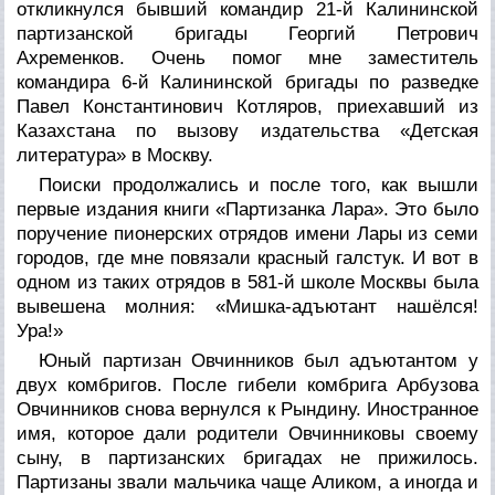
откликнулся бывший командир 21-й Калининской
партизанской бригады Георгий Петрович
Ахременков. Очень помог мне заместитель
командира 6-й Калининской бригады по разведке
Павел Константинович Котляров, приехавший из
Казахстана по вызову издательства «Детская
литература» в Москву.
Поиски продолжались и после того, как вышли
первые издания книги «Партизанка Лара». Это было
поручение пионерских отрядов имени Лары из семи
городов, где мне повязали красный галстук. И вот в
одном из таких отрядов в 581-й школе Москвы была
вывешена молния: «Мишка-адъютант нашёлся!
Ура!»
Юный партизан Овчинников был адъютантом у
двух комбригов. После гибели комбрига Арбузова
Овчинников снова вернулся к Рындину. Иностранное
имя, которое дали родители Овчинниковы своему
сыну, в партизанских бригадах не прижилось.
Партизаны звали мальчика чаще Аликом, а иногда и