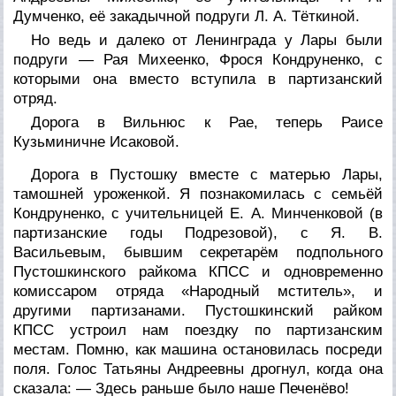
Думченко, её закадычной подруги Л. А. Тёткиной.
Но ведь и далеко от Ленинграда у Лары были
подруги — Рая Михеенко, Фрося Кондруненко, с
которыми она вместо вступила в партизанский
отряд.
Дорога в Вильнюс к Рае, теперь Раисе
Кузьминичне Исаковой.
Дорога в Пустошку вместе с матерью Лары,
тамошней уроженкой. Я познакомилась с семьёй
Кондруненко, с учительницей Е. А. Минченковой (в
партизанские годы Подрезовой), с Я. В.
Васильевым, бывшим секретарём подпольного
Пустошкинского райкома КПСС и одновременно
комиссаром отряда «Народный мститель», и
другими партизанами. Пустошкинский райком
КПСС устроил нам поездку по партизанским
местам. Помню, как машина остановилась посреди
поля. Голос Татьяны Андреевны дрогнул, когда она
сказала: — Здесь раньше было наше Печенёво!