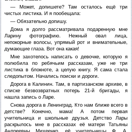
— Может, допишете? Там осталось ещё три
чистых листика. И я пообещала:
— Обязательно допишу.
Дома я долго рассматривала подаренную мне
Ларину фотографию. Нежный овал лица,
непокорные волосы, упрямый рот и внимательные,
думающие глаза. Вот она какая!
Мне захотелось написать о девочке, которую я
полюбила по ребячьим рассказам, уже не три
листика в блокноте, а целую книгу. Я сама стала
следопытом. Начались поиски и дороги.
Дорога в Калинин. Там, в партизанском архиве, в
списке безвозвратных потерь 21-й бригады, я
нашла запись о Ларе.
Снова дорога в Ленинград. Кто нам ближе всего в
детстве? Конечно, мама! А потом первая
учительница и школьные друзья. Детство Лары
раскрылось мне в рассказах её матери Татьяны
Андреевны Михеенко, её учительницы Ф. А.