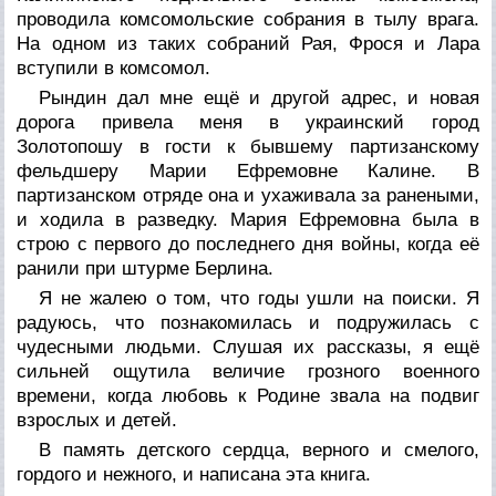
проводила комсомольские собрания в тылу врага.
На одном из таких собраний Рая, Фрося и Лара
вступили в комсомол.
Рындин дал мне ещё и другой адрес, и новая
дорога привела меня в украинский город
Золотопошу в гости к бывшему партизанскому
фельдшеру Марии Ефремовне Калине. В
партизанском отряде она и ухаживала за ранеными,
и ходила в разведку. Мария Ефремовна была в
строю с первого до последнего дня войны, когда её
ранили при штурме Берлина.
Я не жалею о том, что годы ушли на поиски. Я
радуюсь, что познакомилась и подружилась с
чудесными людьми. Слушая их рассказы, я ещё
сильней ощутила величие грозного военного
времени, когда любовь к Родине звала на подвиг
взрослых и детей.
В память детского сердца, верного и смелого,
гордого и нежного, и написана эта книга.