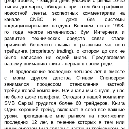
(prop traders) - каждый день уносили с рынка 10-25
тысяч долларов, обходясь при этом без графиков,
новостной ленты, экспертных комментариев на
канале CNBC и даже без системы
кондиционирования воздуха. Впрочем, после 1998-
го года многое изменилось: бум Интернета и
развитие технических средств связи стали
причиной бешеного скачка в развитии частного
трейдинга (proprietary trading), о котором до сих не
было написано ни одной книги. Предлагаемая
вашему вниманию книга - первая в своем роде.
В продолжение последних четырех лет я вместе
с моим другом детства Стивом Спенсером
занимался процессом становления частной
трейдинговой компании. Начинали мы с нуля, у нас
не было даже телефона. Сегодня в нашей компании
SMB Capital трудится более 60 трейдеров. Книга
Один хороший трейд,
включает в себя все важные
уроки, преподанные мне рынком на протяжении
последних 12 лег, в течение которых я тем или
иным образом был связан с частным трейдингом. Я