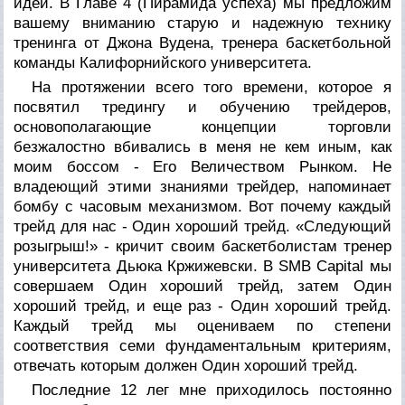
идей. В Главе 4 (
Пирамида успеха
) мы предложим
вашему вниманию старую и надежную технику
тренинга от Джона Вудена, тренера баскетбольной
команды Калифорнийского университета.
На протяжении всего того времени, которое я
посвятил тредингу и обучению трейдеров,
основополагающие концепции торговли
безжалостно вбивались в меня не кем иным, как
моим боссом - Его Величеством Рынком. Не
владеющий этими знаниями трейдер, напоминает
бомбу с часовым механизмом. Вот почему каждый
трейд для нас -
Один хороший трейд. «Следующий
розыгрыш!»
- кричит своим баскетболистам тренер
университета Дьюка Кржижевски. В SMB Capital мы
совершаем
Один хороший трейд
, затем
Один
хороший трейд
, и еще раз -
Один хороший трейд
.
Каждый трейд мы оцениваем по степени
соответствия семи фундаментальным критериям,
отвечать которым должен
Один хороший трейд
.
Последние 12 лег мне приходилось постоянно