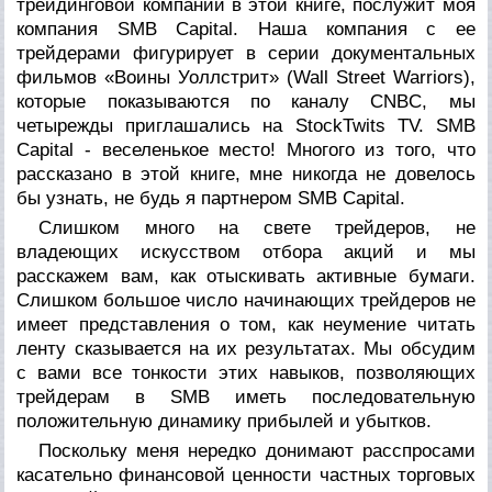
трейдинговой компании в этой книге, послужит моя
компания SMB Capital. Наша компания с ее
трейдерами фигурирует в серии документальных
фильмов
«Воины Уоллстрит» (Wall Street Warriors
),
которые показываются по каналу CNBC, мы
четырежды приглашались на StockTwits TV. SMB
Capital - веселенькое место! Многого из того, что
рассказано в этой книге, мне никогда не довелось
бы узнать, не будь я партнером SMB Capital.
Слишком много на свете трейдеров, не
владеющих искусством отбора акций и мы
расскажем вам, как отыскивать активные бумаги.
Слишком большое число начинающих трейдеров не
имеет представления о том, как неумение читать
ленту сказывается на их результатах. Мы обсудим
с вами все тонкости этих навыков, позволяющих
трейдерам в SMB иметь последовательную
положительную динамику
прибылей и убытков
.
Поскольку меня нередко донимают расспросами
касательно финансовой ценности частных торговых