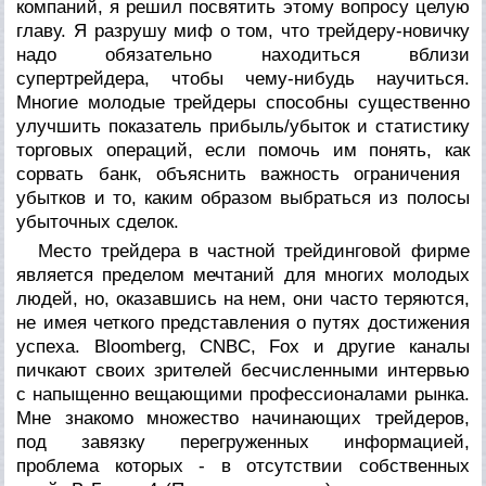
компаний, я решил посвятить этому вопросу целую
главу. Я разрушу миф о том, что трейдеру-новичку
надо обязательно находиться вблизи
супертрейдера, чтобы чему-нибудь научиться.
Многие молодые трейдеры способны существенно
улучшить показатель прибыль/убыток и статистику
торговых операций, если помочь им понять, как
сорвать банк
, объяснить важность ограничения
убытков и то, каким образом выбраться из полосы
убыточных сделок.
Место трейдера в частной трейдинговой фирме
является пределом мечтаний для многих молодых
людей, но, оказавшись на нем, они часто теряются,
не имея четкого представления о путях достижения
успеха. Bloomberg, CNBC, Fox и другие каналы
пичкают своих зрителей бесчисленными интервью
с напыщенно вещающими профессионалами рынка.
Мне знакомо множество начинающих трейдеров,
под завязку перегруженных информацией,
проблема которых - в отсутствии собственных