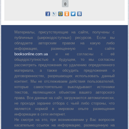
0
Материалы, присутствующие на сайте, получены с
публичных (широкодоступных) ресурсов. Если вы
обладаете авторским правом на какую либо
информацию, размещенную на сайте
booksonline.com.ua
и не согласны с её
общедоступностью в будущем, то мы согласны
рассмотреть предложения по удалению определенного
материала, а также обсудить предложения о
договоренностях, разрешающих использовать данный
контент. Мы не отслеживаем действия пользователей,
которые самостоятельно выкладывают источники
текстов, являющиеся объектом вашего авторского
права. Все данные на сайт, загружаются автоматически,
не проходя заранее отбора с чьей либо стороны, что
является нормой в мировом опыте размещения
информации в сети интернет.
Не смотря на это, при возникновении у Вас вопросов
касательно ссылок на информацию, размещенную на