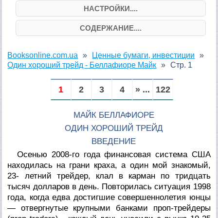
НАСТРОЙКИ....
СОДЕРЖАНИЕ....
Booksonline.com.ua
Ценные бумаги, инвестиции
Один хороший трейд - Беллафиоре Майк
Стр. 1
1
2
3
4
» ...
122
МАЙК БЕЛЛАФИОРЕ
ОДИН ХОРОШИЙ ТРЕЙД
ВВЕДЕНИЕ
Осенью 2008-го года финансовая система США
находилась на грани краха, а один мой знакомый,
23- летний трейдер, клал в карман по тридцать
тысяч долларов в день. Повторилась ситуация 1998
года, когда едва достигшие совершеннолетия юнцы
— отвергнутые крупными банками проп-трейдеры