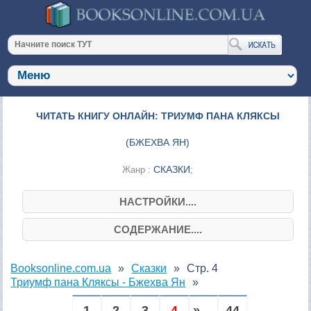
ЧИТАТЬ КНИГУ ОНЛАЙН: ТРИУМФ ПАНА КЛЯКСЫ
(
БЖЕХВА ЯН
)
СКАЗКИ
Жанр :
;
НАСТРОЙКИ....
СОДЕРЖАНИЕ....
Booksonline.com.ua
Сказки
Стр. 4
Триумф пана Кляксы - Бжехва Ян
1
2
3
4
» ...
44