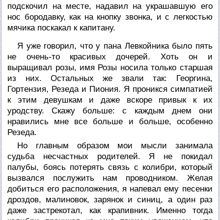
подскочил на месте, надавил на украшавшую его
нос бородавку, как на кнопку звонка, и с легкостью
мячика поскакал к капитану.
Я уже говорил, что у пана Левкойника было пять
не очень-то красивых дочерей. Хоть он и
выращивал розы, имя Розы носила только старшая
из них. Остальных же звали так: Георгина,
Гортензия, Резеда и Пиония. Я проникся симпатией
к этим девушкам и даже вскоре привык к их
уродству. Скажу больше: с каждым днем они
нравились мне все больше и больше, особенно
Резеда.
Но главным образом мои мысли занимала
судьба несчастных родителей. Я не покидал
палубы, боясь потерять связь с колибри, который
вызвался послужить нам проводником. Желая
добиться его расположения, я напевал ему песенки
дроздов, малиновок, зарянок и синиц, а один раз
даже застрекотал, как крапивник. Именно тогда