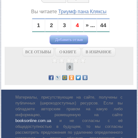
Вы читаете
Триумф пана Кляксы
1
2
3
4
» ...
44
Добавить отзыв
ВСЕ ОТЗЫВЫ
О КНИГЕ
В ИЗБРАННОЕ
0
Материалы, присутствующие на сайте, получены с
публичных (широкодоступных) ресурсов. Если вы
обладаете авторским правом на какую либо
информацию, размещенную на сайте
booksonline.com.ua
и не согласны с её
общедоступностью в будущем, то мы согласны
рассмотреть предложения по удалению определенного