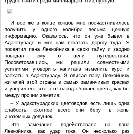
трудно найти среди миллиардов птиц нужную.
И все же в конце концов мне посчастливилось
получить у одного колибри весьма ценную
информацию. Оказалось, что он уже бывал в
Адакотураде и мог нам показать дорогу туда. Я
посвятил пана Левкойника в свою тайну и заодно
поведал ему о цели путешествия.
Посоветовавшись, мы решили совместными
усилиями уговорить капитана изменить курс и
заехать в Адакотураду. Я описал пану Левкойнику
жителей этой страны в самых заманчивых красках
и уверил его, что этот народ обожает цветы, как бы
между прочим заметив:
– У адакотурадских цветоводов есть лишь одна
слабость: охотнее всего они берут в жены
иноземных девушек.
Это замечание подействовало на пана
Левкойника, как удар тока. Он несколько раз