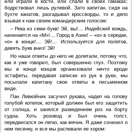
или играли в кости, или спали в своих гамаках;
бодрствовал лишь рулевой. Зато капитан, сидя на
бухте канатов, разгадывал кроссворды, то и дело
взывая к нам своим командирским голосом:
– Река из семи букв! Эй, вы!… Индейский вождь,
начинается на «М»!… Город в Азии! – «о» в середке,
«о» в конце!… Эй!… Используется для полетов,
девять букв вниз! Эй!
Но наши ответы до него не долетали, потому что,
как я уже говорил, был совершенно глух. Поэтому
мы в конце концов организовали нечто вроде
эстафеты, передавая записки из рук в руки, мы
посылали капитану свои ответы в письменном
виде.
Пан Левкойник засучил рукава, надел на голову
голубой котелок, который должен был его защитить
от солнца, и занялся разведением роз на борту
судна. Хоть розовод и был очень толст,
передвигался он легко, как мячик. Я даже сочинил о
нем песенку, и все мы распевали ее хором: