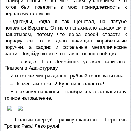
колибри проникся ко мне таким уважением, что
готов был поверить в мою принадлежность к
пернатому племени.
Однажды, когда я так щебетал, на палубе
появился Вероник. От него попахивало асидолом и
нашатырем, потому что из-за своей страсти к
порядку он то и дело начищал корабельные
поручни, а заодно и остальные металлические
части. Подойдя ко мне, он таинственно сообщил:
– Порядок. Пан Левкойник уломал капитана.
Плывем в Адакотураду.
И в тот же миг раздался трубный голос капитана:
– По местам стоять! Курс на юго-восток!
Я взглянул на клювик колибри и указал капитану
точное направление.
– Полный вперед! – рявкнул капитан. – Пересечь
Тропик Рака! Лево руля!