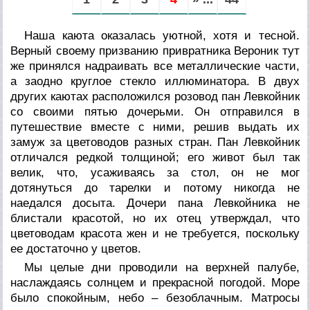
Наша каюта оказалась уютной, хотя и тесной.
Верный своему призванию привратника Вероник тут
же принялся надраивать все металлические части,
а заодно круглое стекло иллюминатора. В двух
других каютах расположился розовод пан Левкойник
со своими пятью дочерьми. Он отправился в
путешествие вместе с ними, решив выдать их
замуж за цветоводов разных стран. Пан Левкойник
отличался редкой толщиной; его живот был так
велик, что, усаживаясь за стол, он не мог
дотянуться до тарелки и потому никогда не
наедался досыта. Дочери пана Левкойника не
блистали красотой, но их отец утверждал, что
цветоводам красота жен и не требуется, поскольку
ее достаточно у цветов.
Мы целые дни проводили на верхней палубе,
наслаждаясь солнцем и прекрасной погодой. Море
было спокойным, небо – безоблачным. Матросы