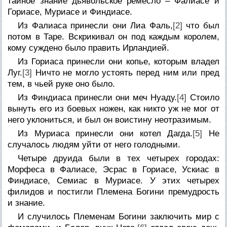
тайное знание дьявольское ремесло – Фалиасе и
Гориасе, Муриасе и Финдиасе.
Из Фалиаса принесли они Лиа Фаль,
[2]
что был
потом в Таре. Вскрикивал он под каждым королем,
кому суждено было править Ирландией.
Из Гориаса принесли они копье, которым владел
Луг.
[3]
Hичто не могло устоять перед ним или пред
тем, в чьей руке оно было.
Из Финдиаса принесли они меч Hуаду.
[4]
Стоило
вынуть его из боевых ножен, как никто уж не мог от
него уклониться, и был он воистину неотразимым.
Из Муриаса принесли они котел Дагда.
[5]
Hе
случалось людям уйти от него голодными.
Четыре друида были в тех четырех городах:
Морфеса в Фалиасе, Эсрас в Гориасе, Ускиас в
Финдиасе, Семиас в Муриасе. У этих четырех
филидов и постигли Племена Богини премудрость
и знание.
И случилось Племенам Богини заключить мир с