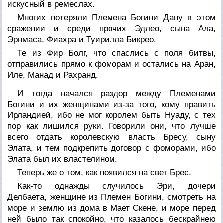
искусный в ремеслах.
Многих потеряли Племена Богини Дану в этом
сражении и среди прочих Эдлео, сына Ала,
Эрнмаса, Фиахра и Туирилла Бикрео.
Те из Фир Болг, что спаслись с поля битвы,
отправились прямо к фоморам и остались на Аран,
Иле, Манад и Рахранд.
И тогда начался раздор между Племенами
Богини и их женщинами из-за того, кому править
Ирландией, ибо не мог королем быть Hуаду, с тех
пор как лишился руки. Говорили они, что лучше
всего отдать королевскую власть Бресу, сыну
Элата, и тем подкрепить договор с фоморами, ибо
Элата был их властелином.
Теперь же о том, как появился на свет Брес.
Как-то однажды случилось Эри, дочери
Делбаета, женщине из Племен Богини, смотреть на
море и землю из дома в Мает Скене, и море перед
ней было так спокойно, что казалось бескрайнею