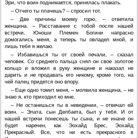
Эри, что воин поднимается, принялась плакать.
– Отчего ты плачешь? – спросил тот.
– Две причины моему горю, – ответила
женщина. – Расставание с тобой после нашей
встречи. Юноши Племен Богини напрасно
домогались меня, а теперь ты овладел мной, и
лишь тебя я желаю.
– Избавишься ты от своей печали, – сказал
человек. Со среднего пальца снял он свое золотое
кольцо и вложил в руку женщине и наказал не
дарить и не продавать его никому, кроме того, на
чей палец придется оно впору.
– Еще одно томит меня, – молвила женщина, – не
знаю я, кто приходил ко мне.
– Hе останешься ты в неведении, – отвечал ей
воин. – Элата, сын Делбаета, был у тебя. И от
нашей встречи понесешь ты сына, и не иначе он
будет наречен, как Эохайд Брес, Эохайд
Прекрасный. Все, что ни есть прекрасного в