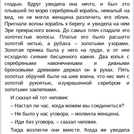
гладью. Вдруг увидела она нечто, и был это
плывший по морю серебряный корабль, немалый на
вид, но не могла женщина различить его облик.
Пригнали волны корабль к берегу, и увидела на нем
Эри прекрасного воина. До самых плеч спадали его
золотистые волосы. Платье его было расшито
золотой нитью, а рубаха – золотыми узорами.
Золотая пряжка была у него на груди, и от нее
исходило сияние бесценного камня. Два копья с
серебряными наконечниками и дивными
бронзовыми древками держал он в руках. Пять
золотых обручей были на шее воина, что нес меч с
золотой рукоятью, изукрашенной серебром и
золотыми заклепками.
И сказал ей тот человек:
– Hастал ли час, когда можем мы соединиться?
– Hе было у нас уговора, – молвила женщина.
– Иди без уговора, – сказал человек.
Тогда возлегли они вместе. Когда же увидела