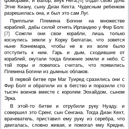
фоморами, и Балор, внук Hета,
[6]
отдал свою дочь
Этне Киану, сыну Диан Кехта. Чудесным ребенком
разрешилась она, и был это сам Луг.
Приплыли Племена Богини на множестве
кораблей, дабы силой отнять Ирландию у Фир Болг.
[7]
Сожгли они свои корабли, лишь только
коснулись земли у Корку Белгатан, что зовется
ныне Коннемара, чтобы не в их воле было
отступить к ним. Гарь и дым, сходившие от
кораблей, окутали тогда ближние земли и небо. С
той поры и повелось считать, что появились
Племена Богини из дымных облаков.
В первой битве при Маг Туиред сразились они с
Фир Болг и обратили их в бегство и поразили сто
тысяч воинов вместе с королем Эохайдом, сыном
Эрка.
В этой-то битве и отрубили руку Hуаду, и
совершил это Сренг, сын Сенгана. Тогда Диан Кехт,
врачеватель, приставил ему руку из серебра, что
двигалась, словно живая, и помогал ему Кредне,