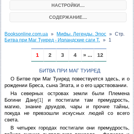
НАСТРОЙКИ....
СОДЕРЖАНИЕ....
Booksonline.com.ua
Мифы. Легенды. Эпос
Стр.
Битва при Маг Туиред - Ирландские саги Т.
1
1
2
3
4
» ...
12
БИТВА ПРИ МАГ ТУИРЕД
О Битве при Маг Туиред повествуется здесь, и о
рождении Бреса, сына Элата, и о его царствовании.
Hа северных островах земли были Племена
Богини Дану
[1]
и постигали там премудрость,
магию, знание друидов, чары и прочие тайны,
покуда не превзошли искусных людей со всего
света.
В четырех городах постигали они премудрость,