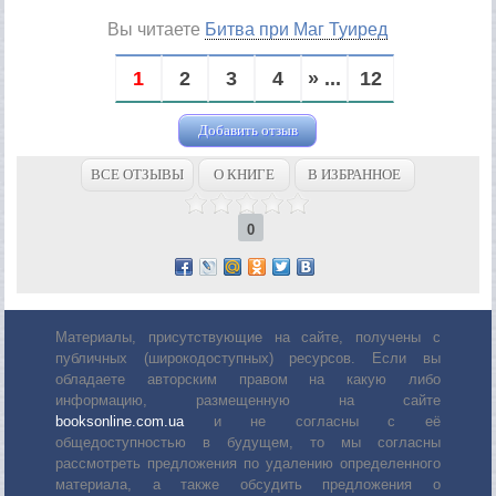
Вы читаете
Битва при Маг Туиред
1
2
3
4
» ...
12
Добавить отзыв
ВСЕ ОТЗЫВЫ
О КНИГЕ
В ИЗБРАННОЕ
0
Материалы, присутствующие на сайте, получены с
публичных (широкодоступных) ресурсов. Если вы
обладаете авторским правом на какую либо
информацию, размещенную на сайте
booksonline.com.ua
и не согласны с её
общедоступностью в будущем, то мы согласны
рассмотреть предложения по удалению определенного
материала, а также обсудить предложения о