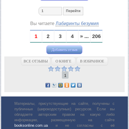
Вы читаете
Лабиринты безумия
1
2
3
4
» ...
206
Добавить отзыв
ВСЕ ОТЗЫВЫ
О КНИГЕ
В ИЗБРАННОЕ
1
Материалы, присутствующие на сайте, получены с
публичных (широкодоступных) ресурсов. Если вы
обладаете авторским правом на какую либо
информацию, размещенную на сайте
booksonline.com.ua
и не согласны с её