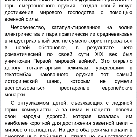
горы смертоносного оружия, создал новый искус
достижения мирового господства с помощью
военной силы.
Человечество, катапультированное на волне
электричества и пара практически из средневековья
в индустриальный век, не сумело сориентироваться
в новой обстановке, в результате чего
романтический по своей сути XIX век был
уничтожен Первой мировой войной. Это открыло
дорогу тоталитарным режимам, увидевшим в
гекатомбах накованного оружия тот самый
исторический шанс, которым не сумели
воспользоваться престарелые европейские
монархи.
С энтузиазмом детей, съезжающих с ледяной
горки, коммунисты, а за ними и нацисты повели
свои народы дорогой, которая казалась им
наиболее короткой для достижения заветной цели –
мирового господства. На деле оба режима попали в
смертельные лабиринты, откуда не существовало