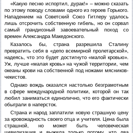
«Какую песню испортил, дурак!» – можно сказать
по этому поводу словами одного из героев Горького.
Нападением на Советский Союз Гитлеру удалось
лишь отсрочить собственную гибель, но он сорвал
самый грандиозный завоевательный поход со
времен Александра Македонского.
Казалось бы, страна разрешила Сталину
превратить себя в «депо всемирной пролетарской»,
надеясь, что это будет достигнуто «малой кровью».
Уж, лучше «малая кровь» на чужой территории, чем
океаны крови на собственной под ножами мясников-
чекистов.
Однако вождь оказался настолько безграмотным
в сфере международной политики, которой он так
любил заниматься единолично, что его фактически
обыграли в наперсток.
Страна и народ заплатили новую страшную цену
за кровожадность своего отца и учителя. Цена была
страшной, но может быть человеческая
цивилизация и выжила только потому, что два