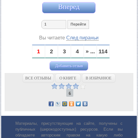
Вперед
Вы читаете
След пираньи
1
2
3
4
» ...
114
Добавить отзыв
ВСЕ ОТЗЫВЫ
О КНИГЕ
В ИЗБРАННОЕ
6
Материалы, присутствующие на сайте, получены с
публичных (широкодоступных) ресурсов. Если вы
обладаете авторским правом на какую либо