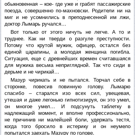
обыкновенная – кое- где уже и грабят пассажирские
поезда, совершенно по-махновски. Родители ни на
миг и не усомнились в преподнесенной им лжи,
доктор Лымарь ручался…
Вот только от этого ничуть не легче. А то и
труднее. Как ни тверди о разгуле преступности.
Потому что крутой мужик, офицер, остался без
единой царапины, а молодая женщина погибла.
Ситуация, еще с древнейших времен считавшаяся
для мужика весьма неприглядной. Так что сиди в
дерьме и не чирикай…
Мазур чирикать и не пытался. Торчал себе в
сторонке, повесив повинную голову. Лымарю
спасибо – старался изо всех сил, увещевая,
утешая и даже легонько гипнотизируя, он это умел,
он многое умел… И подсунуть таблетку в
надлежащий момент, и вполне профессионально,
не причинив ни малейшей боли, удержать тестя,
когда того бросило в истерику и он неумело
попытался заехать Мазуру по голове.