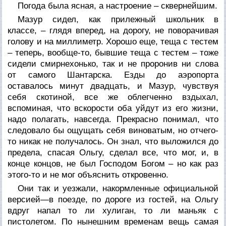
Погода была ясная, а настроение – сквернейшим.
Мазур сидел, как прилежный школьник в
классе, – глядя вперед, на дорогу, не поворачивая
голову и на миллиметр. Хорошо еще, теща с тестем
– теперь, вообще-то, бывшие теща с тестем – тоже
сидели смирнехонько, так и не проронив ни слова
от самого Шантарска. Езды до аэропорта
оставалось минут двадцать, и Мазур, чувствуя
себя скотиной, все же облегченно вздыхал,
вспоминая, что вскорости оба уйдут из его жизни,
надо полагать, навсегда. Прекрасно понимал, что
следовало бы ощущать себя виноватым, но отчего-
то никак не получалось. Он знал, что выложился до
предела, спасая Ольгу, сделал все, что мог, и, в
конце концов, не был Господом Богом – но как раз
этого-то и не мог объяснить откровенно.
Они так и уезжали, накормленные официальной
версией—в поезде, по дороге из гостей, на Ольгу
вдруг напал то ли хулиган, то ли маньяк с
пистолетом. По нынешним временам вещь самая