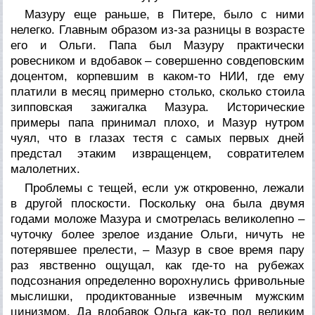
Мазуру еще раньше, в Питере, было с ними
нелегко. Главным образом из-за разницы в возрасте
его и Ольги. Папа был Мазуру практически
ровесником и вдобавок – совершенно совдеповским
доцентом, корпевшим в каком-то НИИ, где ему
платили в месяц примерно столько, сколько стоила
зипповская зажигалка Мазура. Исторические
примеры папа принимал плохо, и Мазур нутром
чуял, что в глазах тестя с самых первых дней
предстал этаким извращенцем, совратителем
малолетних.
Проблемы с тещей, если уж откровенно, лежали
в другой плоскости. Поскольку она была двумя
годами моложе Мазура и смотрелась великолепно –
чуточку более зрелое издание Ольги, ничуть не
потерявшее прелести, – Мазур в свое время пару
раз явственно ощущал, как где-то на рубежах
подсознания определенно ворохнулись фривольные
мыслишки, продиктованные извечным мужским
цинизмом. Да вдобавок Ольга как-то под великим