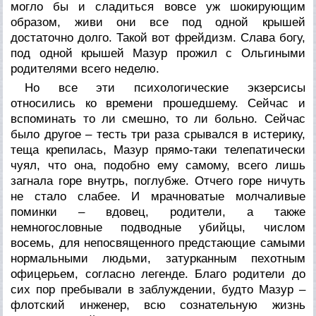
могло бы и сладиться вовсе уж шокирующим
образом, живи они все под одной крышей
достаточно долго. Такой вот фрейдизм. Слава богу,
под одной крышей Мазур прожил с Ольгиными
родителями всего неделю.
Но все эти психологические экзерсисы
относились ко времени прошедшему. Сейчас и
вспоминать то ли смешно, то ли больно. Сейчас
было другое – тесть три раза срывался в истерику,
теща крепилась, Мазур прямо-таки телепатически
чуял, что она, подобно ему самому, всего лишь
загнала горе внутрь, поглубже. Отчего горе ничуть
не стало слабее. И мрачноватые молчаливые
поминки – вдовец, родители, а также
немногословные подводные убийцы, числом
восемь, для непосвященного предстающие самыми
нормальными людьми, затурканным пехотным
офицерьем, согласно легенде. Благо родители до
сих пор пребывали в заблуждении, будто Мазур –
флотский инженер, всю сознательную жизнь