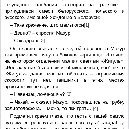
секундного колебания заговорил на трасянке –
причудливой смеси белорусского, польского и
русского, имеющей хождение в Беларуси:
– Таке враженне, што мамы огон
[1]
.
– Давно? – спросил Мазур.
– С квадранс
[2]
.
Он плавно вписался в крутой поворот, а Мазур
тем временем глянул в боковое зеркальце. И точно,
на некотором отдалении маячил светлый «Жигуль».
«Волга» у них была самая обыкновенная, вообще-то
«Жигуль» давно мог их обогнать – ограничения
скорости тут нет, гаишники в этих местах
практически не водятся…
– Навензац лончношчь?
[3]
– Чакай, – сказал Мазур, покосившись на трубку
радиотелефона. – Можа, то яки грат…
[4]
Подметил краем глаза, что тесть с тещей самую
чуточку встрепенулись, заслышав эту абракадабру,
но особого интереса не проявили. Ну и ладушки. И