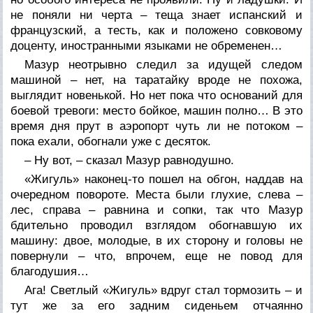
не поняли ни черта – теща знает испанский и
французский, а тесть, как и положено совковому
доценту, иностранными языками не обременен…
Мазур неотрывно следил за идущей следом
машиной – нет, на таратайку вроде не похожа,
выглядит новенькой. Но нет пока что оснований для
боевой тревоги: место бойкое, машин полно… В это
время дня прут в аэропорт чуть ли не потоком –
пока ехали, обогнали уже с десяток.
– Ну вот, – сказал Мазур равнодушно.
«Жигуль» наконец-то пошел на обгон, наддав на
очередном повороте. Места были глухие, слева –
лес, справа – равнина и сопки, так что Мазур
бдительно проводил взглядом обогнавшую их
машину: двое, молодые, в их сторону и головы не
повернули – что, впрочем, еще не повод для
благодушия…
Ага! Светлый «Жигуль» вдруг стал тормозить – и
тут же за его задним сиденьем отчаянно