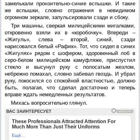
замелькали пронзительно-синие вспышки. И такие
же вспышки, словно отражения в невидимом
огромном зеркале, запульсировали сзади и сбоку.
Три машины, сверкая милицейскими мигалками,
откровенно взяли их в «коробочку». Впереди –
«Жигуль», слева – второй, синий, сзади
нарисовался белый «Рафик». Тот, что сидел в синих
«Жигулях» рядом с шофером, здоровенный лоб в
серо-белом милицейском камуфляже, приспустил
стекло и высунул руку с полосатым жезлом,
небрежно помахал, словно забивал гвоздь. И убрал
руку, покосился со спокойной властностью, должно
быть, полагая, что сделал достаточно и теперь
вправе ждать немедленных результатов.
Михась вопросительно глянул.