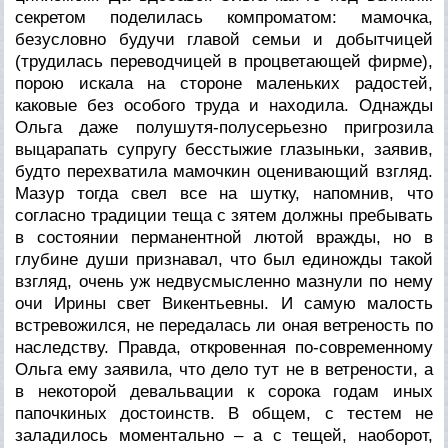
секретом поделилась компроматом: мамочка,
безусловно будучи главой семьи и добытчицей
(трудилась переводчицей в процветающей фирме),
порою искала на стороне маленьких радостей,
каковые без особого труда и находила. Однажды
Ольга даже полушутя-полусерьезно пригрозила
выцарапать супругу бесстыжие глазыньки, заявив,
будто перехватила мамочкин оценивающий взгляд.
Мазур тогда свел все на шутку, напомнив, что
согласно традиции теща с зятем должны пребывать
в состоянии перманентной лютой вражды, но в
глубине души признавал, что был единожды такой
взгляд, очень уж недвусмысленно мазнули по нему
очи Ирины свет Викентьевны. И самую малость
встревожился, не передалась ли оная ветреность по
наследству. Правда, откровенная по-современному
Ольга ему заявила, что дело тут не в ветрености, а
в некоторой девальвации к сорока годам иных
папочкиных достоинств. В общем, с тестем не
заладилось моментально – а с тещей, наоборот,